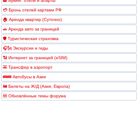
🏨 Букинг: отели и апарты
💳 Бронь отелей картами РФ
🏠 Аренда квартир (Суточно)
🚗 Аренда авто за границей
🛡️ Туристическая страховка
🎧🗽 Экскурсии и гиды
📶 Интернет за границей (eSIM)
🚕 Трансфер в аэропорт
🚌🚌 Автобусы в Азии
🚂 Билеты на Ж/Д (Азия, Европа)
🆕 Обновлённые темы форума