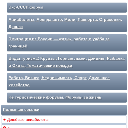
Экс-СССР форум
Авиабилеты, Аренда авто, Мили, Паспорта, Страховки,
Деньги
Эмиграция из России — жизнь, работа и учёба за
границей
Виды туризма: Круизы, Горные лыжи, Дайвинг, Рыбалка
и Охота, Тематические поездки
Работа, Бизнес, Недвижимость, Спорт, Домашнее
хозяйство
Не туристические форумы. Форумы за жизнь
Полезные ссылки
✈️ Дешёвые авиабилеты