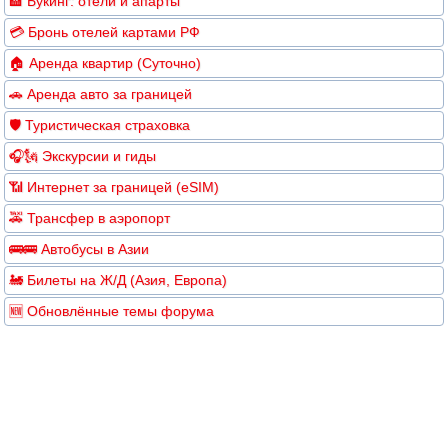
🏨 Букинг: отели и апарты
💳 Бронь отелей картами РФ
🏠 Аренда квартир (Суточно)
🚗 Аренда авто за границей
🛡️ Туристическая страховка
🎧🗽 Экскурсии и гиды
📶 Интернет за границей (eSIM)
🚕 Трансфер в аэропорт
🚌🚌 Автобусы в Азии
🚂 Билеты на Ж/Д (Азия, Европа)
🆕 Обновлённые темы форума