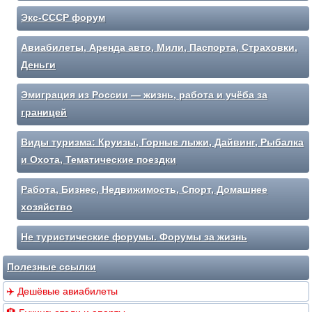
Экс-СССР форум
Авиабилеты, Аренда авто, Мили, Паспорта, Страховки,
Деньги
Эмиграция из России — жизнь, работа и учёба за
границей
Виды туризма: Круизы, Горные лыжи, Дайвинг, Рыбалка
и Охота, Тематические поездки
Работа, Бизнес, Недвижимость, Спорт, Домашнее
хозяйство
Не туристические форумы. Форумы за жизнь
Полезные ссылки
✈️ Дешёвые авиабилеты