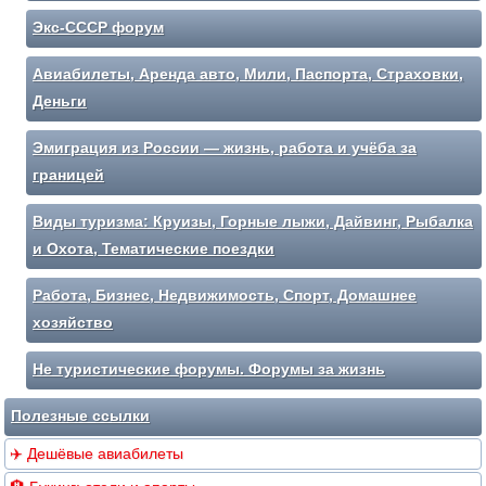
Экс-СССР форум
Авиабилеты, Аренда авто, Мили, Паспорта, Страховки,
Деньги
Эмиграция из России — жизнь, работа и учёба за
границей
Виды туризма: Круизы, Горные лыжи, Дайвинг, Рыбалка
и Охота, Тематические поездки
Работа, Бизнес, Недвижимость, Спорт, Домашнее
хозяйство
Не туристические форумы. Форумы за жизнь
Полезные ссылки
✈️ Дешёвые авиабилеты