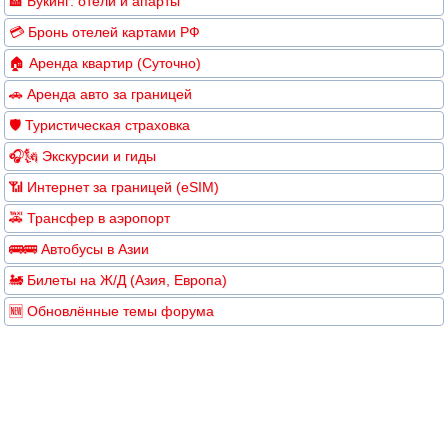
🏨 Букинг: отели и апарты
💳 Бронь отелей картами РФ
🏠 Аренда квартир (Суточно)
🚗 Аренда авто за границей
🛡️ Туристическая страховка
🎧🗽 Экскурсии и гиды
📶 Интернет за границей (eSIM)
🚕 Трансфер в аэропорт
🚌🚌 Автобусы в Азии
🚂 Билеты на Ж/Д (Азия, Европа)
🆕 Обновлённые темы форума