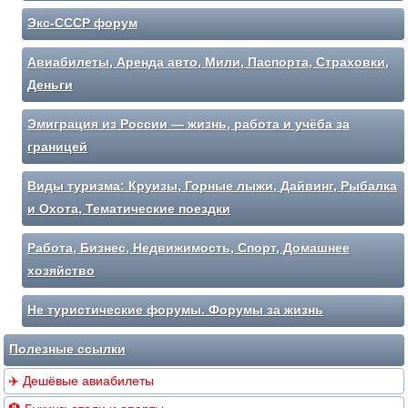
Экс-СССР форум
Авиабилеты, Аренда авто, Мили, Паспорта, Страховки,
Деньги
Эмиграция из России — жизнь, работа и учёба за
границей
Виды туризма: Круизы, Горные лыжи, Дайвинг, Рыбалка
и Охота, Тематические поездки
Работа, Бизнес, Недвижимость, Спорт, Домашнее
хозяйство
Не туристические форумы. Форумы за жизнь
Полезные ссылки
✈️ Дешёвые авиабилеты