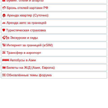
🏨 Букинг: отели и апарты
💳 Бронь отелей картами РФ
🏠 Аренда квартир (Суточно)
🚗 Аренда авто за границей
🛡️ Туристическая страховка
🎧🗽 Экскурсии и гиды
📶 Интернет за границей (eSIM)
🚕 Трансфер в аэропорт
🚌🚌 Автобусы в Азии
🚂 Билеты на Ж/Д (Азия, Европа)
🆕 Обновлённые темы форума