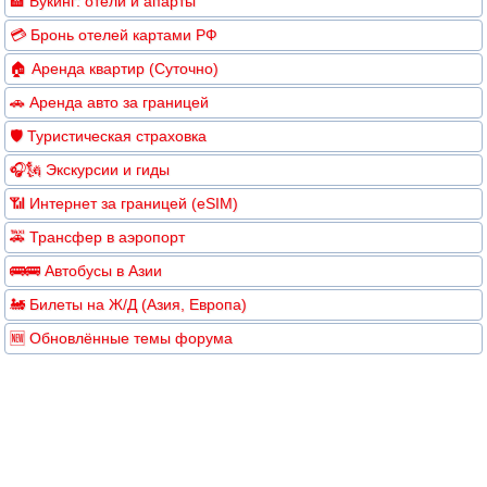
🏨 Букинг: отели и апарты
💳 Бронь отелей картами РФ
🏠 Аренда квартир (Суточно)
🚗 Аренда авто за границей
🛡️ Туристическая страховка
🎧🗽 Экскурсии и гиды
📶 Интернет за границей (eSIM)
🚕 Трансфер в аэропорт
🚌🚌 Автобусы в Азии
🚂 Билеты на Ж/Д (Азия, Европа)
🆕 Обновлённые темы форума