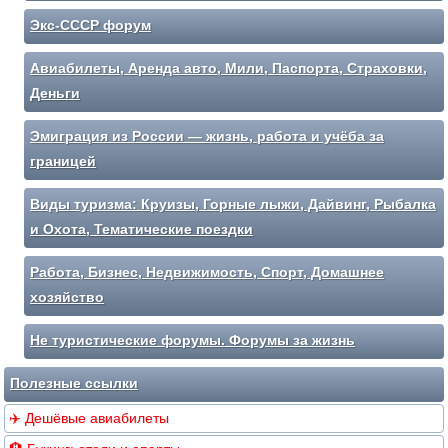
Экс-СССР форум
Авиабилеты, Аренда авто, Мили, Паспорта, Страховки,
Деньги
Эмиграция из России — жизнь, работа и учёба за
границей
Виды туризма: Круизы, Горные лыжи, Дайвинг, Рыбалка
и Охота, Тематические поездки
Работа, Бизнес, Недвижимость, Спорт, Домашнее
хозяйство
Не туристические форумы. Форумы за жизнь
Полезные ссылки
✈️ Дешёвые авиабилеты