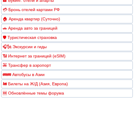
🏨 Букинг: отели и апарты
💳 Бронь отелей картами РФ
🏠 Аренда квартир (Суточно)
🚗 Аренда авто за границей
🛡️ Туристическая страховка
🎧🗽 Экскурсии и гиды
📶 Интернет за границей (eSIM)
🚕 Трансфер в аэропорт
🚌🚌 Автобусы в Азии
🚂 Билеты на Ж/Д (Азия, Европа)
🆕 Обновлённые темы форума