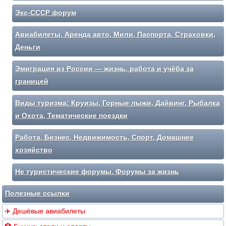
Экс-СССР форум
Авиабилеты, Аренда авто, Мили, Паспорта, Страховки,
Деньги
Эмиграция из России — жизнь, работа и учёба за
границей
Виды туризма: Круизы, Горные лыжи, Дайвинг, Рыбалка
и Охота, Тематические поездки
Работа, Бизнес, Недвижимость, Спорт, Домашнее
хозяйство
Не туристические форумы. Форумы за жизнь
Полезные ссылки
✈️ Дешёвые авиабилеты