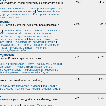
1599
3177
ывы туристов, отели, экскурсии и самостоятельные
ршруты по Камбодже
|
Транспорт в Камбодже — как
стоимость и правила въезда
|
Отзывы и отчёты о
 аренда жилья и зимовка
|
Рестораны, шопинг и
ация о Камбодже
отзывы
3763
10359
ны, шоппинг и отзывы туристов. Всё о поездках в
ки
|
Деньги и обмен валюты в Китае — банки, карты,
 VPN и советы
|
Что посмотреть в Китае —
ова Китая — отдых, пляжи, отели и советы
ывы путешественников
|
Транспорт в Китае — как
через Китай — оформление, документы, безвиз
|
поездках в Китай — впечатления, отчёты и фото
 отзывы
|
Медицина в Китае — лечение,
окупки, бары и клубы
туристов
711
2029
и виза. Отзывы туристов и советы
 цены в Южной Корее — карты, банкоматы и бюджет
й Корее — что посмотреть и куда поехать
|
а в Южную Корею — оформление и таможенные
Южной Корее — отзывы и жильё в Сеуле
358
4939
нтьян, валюта Лаоса, виза в Лаос,
о Лаосу, что посмотреть в Лаосе
|
Транспорт в
льё в Лаосе
|
Разное: еда, покупки, безопасность в
в
962
2647
ели и маршруты. Как добраться в Мьянму, цены,
реть, экскурсии
|
Транспорт в Мьянме, как