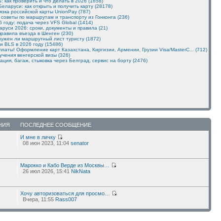
: как проверить и что делать в 2026 (1658)
Беларуси: как открыть и получить карту (28178)
язка российской карты UnionPay (787)
 советы по маршрутам и транспорту из Гонконга (236)
 году: подача через VFS Global (1414)
руси 2026: сроки, документы и правила (21)
 правила въезда в Шенген (230)
нужен ли маршрутный лист туристу (1872)
и BLS в 2026 году (15486)
аты! Оформление карт Казахстана, Киргизии, Армении, Грузии Visa/MasterC... (712)
чения венгерской визы (326)
рация, багаж, стыковка через Белград, сервис на борту (2476)
НИЯ
ПОСЛЕДНЕЕ СООБЩЕНИЕ
И мне в личку
08 июн 2023, 11:04
senator
Марокко и Кабо Верде из Москвы…
26 июл 2026, 15:41
NikNata
Хочу авторизоваться для просмо…
6
Вчера, 11:55
Rass007