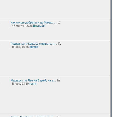
Как лучше добраться до Макао: …
7
47 минут назад
ЕленаStr
Раджастан и Керала: смешать, н…
7
Вчера, 16:55
bgmp8
Маршрут по Яве на 8 дней, на а…
2
Вчера, 23:19
resm