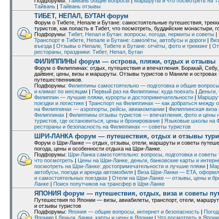
Подфорумы:
Тайвань общие вопросы
|
Маршруты и что посмотреть на Т
Тайвань
|
Тайвань отзывы
ТИБЕТ, НЕПАЛ, БУТАН форум
Форум о Тибете, Непале и Бутане: самостоятельные путешествия, трекки
туристов, как попасть в Тибет, что посмотреть, буддийские монастыри, 
Подфорумы:
Тибет, Непал и Бутан: вопросы, погода, пермиты и советы
|
Транспорт в Тибете, Непале и Бутане: самолёты, автобусы и дороги
|
Виз
въезда
|
Отзывы о Непале, Тибете и Бутане: отчёты, фото и треккинг
|
От
рестораны, праздники: Тибет, Непал, Бутан
ФИЛИППИНЫ форум — острова, пляжи, отдых и отзывы
Форум о Филиппинах: отдых, путешествия и впечатления. Боракай, Себу,
дайвинг, цены, визы и маршруты. Отзывы туристов о Маниле и островах 
путешественников.
Подфорумы:
Филиппины самостоятельно — подготовка и общие вопрос
и климат по месяцам
|
Первый раз на Филиппины: куда поехать
|
Деньги,
Филиппин — лучшие пляжи, курорты и достопримечательности
|
Маршрут
поездки и логистике
|
Транспорт на Филиппинах — как добраться между 
на Филиппинах — аэропорты, рейсы, авиакомпании
|
Филиппинская виза
Филиппинах
|
Филиппины отзывы туристов — впечатления, фото и цены 
туристов, где остановиться, цены и бронирование
|
Языковые школы на Ф
рестораны и безопасность на Филиппинах — советы туристов
ШРИ-ЛАНКА форум — путешествия, отдых и отзывы тури
Форум о Шри-Ланке — отдых, отзывы, отели, маршруты и советы путеше
погода, цены и особенности отдыха на Шри-Ланке.
Подфорумы:
Шри-Ланка самостоятельно: вопросы, подготовка и советы
что посмотреть
|
Цены на Шри-Ланке, деньги, банковские карты и интерн
посмотреть на Шри-Ланке: достопримечательности и лучшие пляжи
|
Мар
автобусы, поезда и аренда автомобиля
|
Виза Шри-Ланки — ETA, оформл
и самостоятельных поездках
|
Отели на Шри-Ланке — отзывы, цены и б
Ланке
|
Поиск попутчиков на трансфер в Шри-Ланке
ЯПОНИЯ форум — путешествия, отдых, виза и советы пу
Путешествия по Японии — визы, авиабилеты, транспорт, отели, маршруты
и отзывы туристов
Подфорумы:
Япония — общие вопросы, интернет и безопасность
|
Погод
Японию
|
Деньги, банки, карты и цены в Японии
|
Что посмотреть в Япон