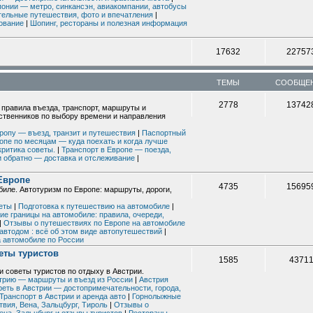
понии — метро, синкансэн, авиакомпании, автобусы
ельные путешествия, фото и впечатления
|
ование
|
Шопинг, рестораны и полезная информация
17632
22757
ТЕМЫ
СООБЩЕ
2778
13742
 правила въезда, транспорт, маршруты и
ественников по выбору времени и направления
вропу — въезд, транзит и путешествия
|
Паспортный
опе по месяцам — куда поехать и когда лучше
ритика советы.
|
Транспорт в Европе — поезда,
и обратно — доставка и отслеживание
|
 Европе
4735
15695
иле. Автотуризм по Европе: маршруты, дороги,
веты
|
Подготовка к путешествию на автомобиле
|
е границы на автомобиле: правила, очереди,
|
Отзывы о путешествиях по Европе на автомобиле
автодом : всё об этом виде автопутешествий
|
а автомобиле по России
еты туристов
1585
4371
 советы туристов по отдыху в Австрии.
стрию — маршруты и въезд из России
|
Австрия
реть в Австрии — достопримечательности, города,
Транспорт в Австрии и аренда авто
|
Горнолыжные
вия, Вена, Зальцбург, Тироль
|
Отзывы о
на, Зальцбург и отзывы туристов
|
Рестораны,