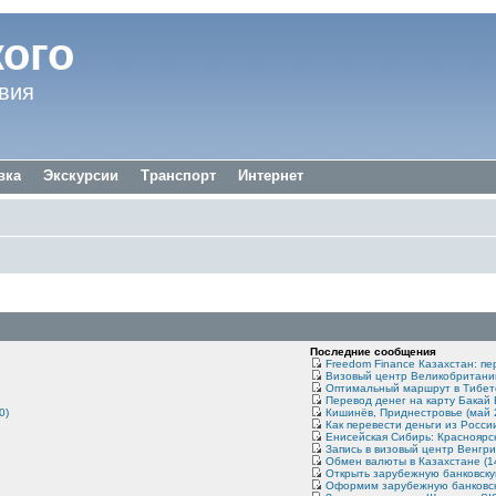
ого
вия
вка
Экскурсии
Транспорт
Интернет
Последние сообщения
Freedom Finance Казахстан: пе
Визовый центр Великобритании 
Оптимальный маршрут в Тибете
Перевод денег на карту Бакай 
0)
Кишинёв, Приднестровье (май 2
Как перевести деньги из России
Енисейская Сибирь: Красноярск
Запись в визовый центр Венгри
Обмен валюты в Казахстане (1
Открыть зарубежную банковскую
Оформим зарубежную банковскую