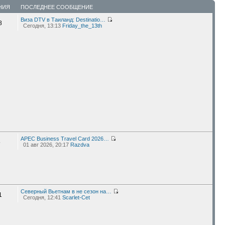
НИЯ
ПОСЛЕДНЕЕ СООБЩЕНИЕ
Виза DTV в Таиланд: Destinatio…
8
Сегодня, 13:13
Friday_the_13th
APEC Business Travel Card 2026…
5
01 авг 2026, 20:17
Razdva
Северный Вьетнам в не сезон на…
1
Сегодня, 12:41
Scarlet-Cet