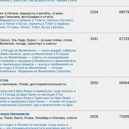
айване
|
Транспорт, как добраться на Тайване
|
Виза
2204
8957
нг в Непале, маршруты и permit’ы, отзывы
горы Гималаев, фотографии и отчёты.
Маршруты и треккинг в Тибете, Непале и Бутане
|
ы в Непал и Бутан, пермиты в Тибет и правила
ели. Отзывы. Непал, Тибет, Бутан
|
Шопинг,
3341
8723
 Бохол, Эль Нидо, Корон — лучшие пляжи, отели,
Филиппин, погода, транспорт и советы
ы
|
Погода на Филиппинах — сезон дождей, тайфуны
 обмен валюты, цены на Филиппинах
|
Острова
ы по Филиппинам — советы по планированию
островами и городами
|
Авиабилеты и авиаперелёты
 и таможенные правила — въезд и пребывание на
на отдых
|
Отели на Филиппинах — отзывы
илиппинах. Медицина на Филиппинах
|
Шоппинг,
стов
3550
6906
ственников. Пляжи, достопримечательности,
 туристам
|
Шри-Ланка в первый раз: куда поехать и
ет
|
Погода на Шри-Ланке по месяцам
|
Что
шруты по Шри-Ланке
|
Транспорт на Шри-Ланке —
ение и продление
|
Шри-Ланка — отзывы об отдыхе
ронирование
|
Шоппинг, еда и развлечения на Шри-
тешественников
2628
7208
, Токио, Киото, Осака, Хоккайдо и Окинава, советы
а и отдых в Японии по месяцам: когда ехать в
ии — достопримечательности и красивые места
|