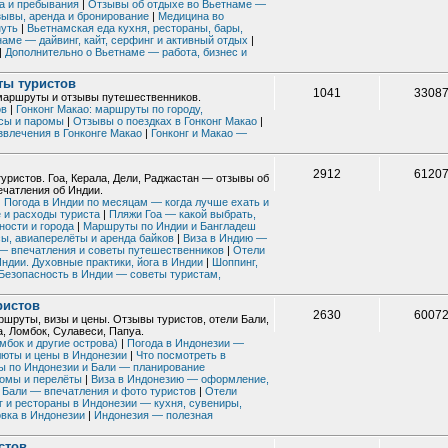
а и пребывания
|
Отзывы об отдыхе во Вьетнаме —
зывы, аренда и бронирование
|
Медицина во
нуть
|
Вьетнамская еда кухня, рестораны, бары,
наме — дайвинг, кайт, серфинг и активный отдых
|
|
Дополнительно о Вьетнаме — работа, бизнес и
 Шефшауэн - Фес - Азру - Марракеш - Эссуэйра)
тшильда и тропа вокруг Сен-Жан-Кап-Ферра
ты туристов
1041
3308
о, маршруты и отзывы путешественников.
не)
ов
|
Гонконг Макао: маршруты по городу,
усы и паромы
|
Отзывы о поездках в Гонконг Макао
|
звлечения в Гонконге Макао
|
Гонконг и Макао —
и Оливковая тропа
ю
 так
2912
6120
уристов. Гоа, Керала, Дели, Раджастан — отзывы об
ечатления об Индии.
олезной информации
дан, в марте 2026
|
Погода в Индии по месяцам — когда лучше ехать и
 и расходы туриста
|
Пляжи Гоа — какой выбрать,
ности и города
|
Маршруты по Индии и Бангладеш
сы, авиаперелёты и аренда байков
|
Виза в Индию —
 — впечатления и советы путешественников
|
Отели
ндии. Духовные практики, йога в Индии
|
Шоппинг,
Безопасность в Индии — советы туристам,
ристов
2630
6007
ршруты, визы и цены. Отзывы туристов, отели Бали,
, Ломбок, Сулавеси, Папуа.
мбок и другие острова)
|
Погода в Индонезии —
люты и цены в Индонезии
|
Что посмотреть в
 по Индонезии и Бали — планирование
ромы и перелёты
|
Виза в Индонезию — оформление,
 Бали — впечатления и фото туристов
|
Отели
 и рестораны в Индонезии — кухня, сувениры,
овка в Индонезии
|
Индонезия — полезная
стов