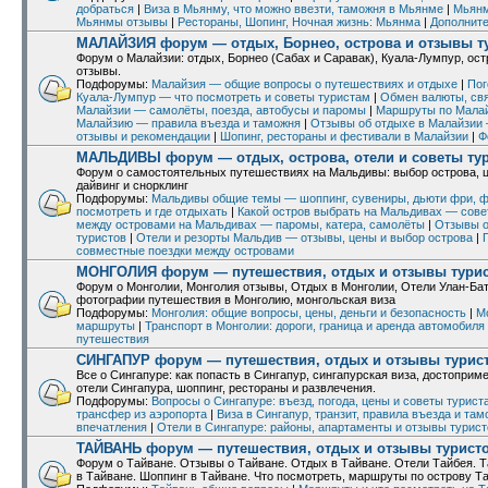
добраться
|
Виза в Мьянму, что можно ввезти, таможня в Мьянме
|
Мьянм
Мьянмы отзывы
|
Рестораны, Шопинг, Ночная жизнь: Мьянма
|
Дополнит
МАЛАЙЗИЯ форум — отдых, Борнео, острова и отзывы т
Форум о Малайзии: отдых, Борнео (Сабах и Саравак), Куала-Лумпур, ост
отзывы.
Подфорумы:
Малайзия — общие вопросы о путешествиях и отдыхе
|
Пог
Куала-Лумпур — что посмотреть и советы туристам
|
Обмен валюты, свя
Малайзии — самолёты, поезда, автобусы и паромы
|
Маршруты по Малай
Малайзию — правила въезда и таможня
|
Отзывы об отдыхе в Малайзии 
отзывы и рекомендации
|
Шопинг, рестораны и фестивали в Малайзии
|
Ф
МАЛЬДИВЫ форум — отдых, острова, отели и советы ту
Форум о самостоятельных путешествиях на Мальдивы: выбор острова, ц
дайвинг и снорклинг
Подфорумы:
Мальдивы общие темы — шоппинг, сувениры, дьюти фри, ф
посмотреть и где отдыхать
|
Какой остров выбрать на Мальдивах — сове
между островами на Мальдивах — паромы, катера, самолёты
|
Отзывы о
туристов
|
Отели и резорты Мальдив — отзывы, цены и выбор острова
|
совместные поездки между островами
МОНГОЛИЯ форум — путешествия, отдых и отзывы тури
Форум о Монголии, Монголия отзывы, Отдых в Монголии, Отели Улан-Ба
фотографии путешествия в Монголию, монгольская виза
Подфорумы:
Монголия: общие вопросы, цены, деньги и безопасность
|
М
маршруты
|
Транспорт в Монголии: дороги, граница и аренда автомобиля
путешествия
СИНГАПУР форум — путешествия, отдых и отзывы турис
Все о Сингапуре: как попасть в Сингапур, сингапурская виза, достоприм
отели Сингапура, шоппинг, рестораны и развлечения.
Подфорумы:
Вопросы о Сингапуре: въезд, погода, цены и советы турист
трансфер из аэропорта
|
Виза в Сингапур, транзит, правила въезда и та
впечатления
|
Отели в Сингапуре: районы, апартаменты и отзывы турист
ТАЙВАНЬ форум — путешествия, отдых и отзывы турист
Форум о Тайване. Отзывы о Тайване. Отдых в Тайване. Отели Тайбея. Т
в Тайване. Шоппинг в Тайване. Что посмотреть, маршруты по острову Т