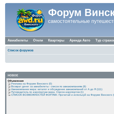
Форум Винск
самостоятельные путешест
Авиабилеты
Отели
Квартиры
Аренда Авто
Тур страхо
Список форумов
НОВОЕ
Объявления
Реклама на Форуме Винского (0)
Возврат денег за авиабилеты - список по авиакомпаниям (9)
Авиакомпании мира: каталог и обсуждение авиакомпаний от А до Я (111)
Путеводитель по аэропортам мира. Список аэропортов (1)
СПИСОК ВОЗМОЖНОСТЕЙ ФОРУМА: Прочитай и используй на Форуме Винского (