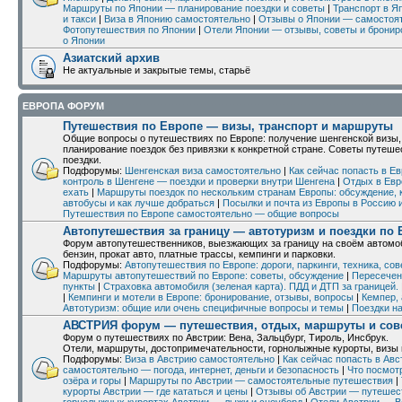
Маршруты по Японии — планирование поездки и советы
|
Транспорт в Я
и такси
|
Виза в Японию самостоятельно
|
Отзывы о Японии — самостоят
Фотопутешествия по Японии
|
Отели Японии — отзывы, советы и бронир
о Японии
Азиатский архив
Не актуальные и закрытые темы, старьё
ЕВРОПА ФОРУМ
Путешествия по Европе — визы, транспорт и маршруты
Общие вопросы о путешествиях по Европе: получение шенгенской визы,
планирование поездок без привязки к конкретной стране. Советы путеш
поездки.
Подфорумы:
Шенгенская виза самостоятельно
|
Как сейчас попасть в Е
контроль в Шенгене — поездки и проверки внутри Шенгена
|
Отдых в Евр
ехать
|
Маршруты поездок по нескольким странам Европы: обсуждение, к
автобусы и как лучше добраться
|
Посылки и почта из Европы в Россию 
Путешествия по Европе самостоятельно — общие вопросы
Автопутешествия за границу — автотуризм и поездки по
Форум автопутешественников, выезжающих за границу на своём автомоб
бензин, прокат авто, платные трассы, кемпинги и парковки.
Подфорумы:
Автопутешествия по Европе: дороги, паркинги, техника, со
Маршруты автопутешествий по Европе: советы, обсуждение
|
Пересечени
пункты
|
Страховка автомобиля (зеленая карта). ПДД и ДТП за границей.
|
Кемпинги и мотели в Европе: бронирование, отзывы, вопросы
|
Кемпер, 
Автотуризм: общие или очень специфичные вопросы и темы
|
Поездки н
АВСТРИЯ форум — путешествия, отдых, маршруты и сов
Форум о путешествиях по Австрии: Вена, Зальцбург, Тироль, Инсбрук.
Отели, маршруты, достопримечательности, горнолыжные курорты, визы и
Подфорумы:
Виза в Австрию самостоятельно
|
Как сейчас попасть в Ав
самостоятельно — погода, интернет, деньги и безопасность
|
Что посмот
озёра и горы
|
Маршруты по Австрии — самостоятельные путешествия
|
курорты Австрии — где кататься и цены
|
Отзывы об Австрии — путешест
горнолыжных курортах Австрии — лыжи и сноуборд
|
Отели Австрии — Ве