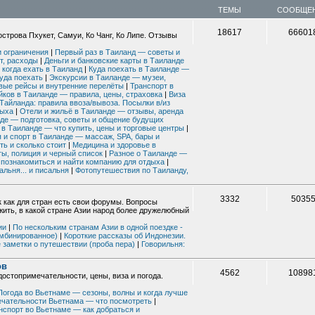
ТЕМЫ
СООБЩЕ
18617
66601
острова Пхукет, Самуи, Ко Чанг, Ко Липе. Отзывы
и ограничения
|
Первый раз в Таиланд — советы и
т, расходы
|
Деньги и банковские карты в Таиланде
когда ехать в Таиланд
|
Куда поехать в Таиланде —
уда поехать
|
Экскурсии в Таиланде — музеи,
ностальгии о поездке в марте 2026 года
вые рейсы и внутренние перелёты
|
Транспорт в
овения
йков в Таиланде — правила, цены, страховка
|
Виза
ливочное масло победило
Тайланда: правила ввоза/вывоза. Посылки в/из
дыха
|
Отели и жильё в Таиланде — отзывы, аренда
де — подготовка, советы и общение будущих
а). Гориллы, шимпанзе, носороги и китоглав.
 в Таиланде — что купить, цены и торговые центры
|
 мая
 и спорт в Таиланде — массаж, SPA, бары и
епость Симена
ть и сколько стоит
|
Медицина и здоровье в
ы, полиция и черный список
|
Разное о Таиланде —
 Фэнхуан, Яншо. 8-17 апреля 2026.
 познакомиться и найти компанию для отдыха
|
альня... и писальня
|
Фотопутешествия по Таиланду,
3332
5035
к как для стран есть свои форумы. Вопросы
жить, в какой стране Азии народ более дружелюбный
Май 2026
ии
|
По нескольким странам Азии в одной поездке -
омбинированное)
|
Короткие рассказы об Индонезии.
е заметки о путешествии (проба пера)
|
Говорильня:
морем
ов
тсвана. Апрель/май 2026
4562
10898
достопримечательности, цены, виза и погода.
Погода во Вьетнаме — сезоны, волны и когда лучше
ечательности Вьетнама — что посмотреть
|
иготти, Черво и красивые борго
нспорт во Вьетнаме — как добраться и