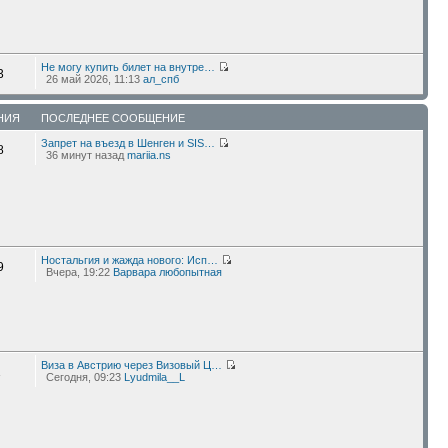
Не могу купить билет на внутре…
3
26 май 2026, 11:13
ал_спб
НИЯ
ПОСЛЕДНЕЕ СООБЩЕНИЕ
Запрет на въезд в Шенген и SIS…
8
36 минут назад
mariia.ns
Ностальгия и жажда нового: Исп…
9
Вчера, 19:22
Варвара любопытная
Виза в Австрию через Визовый Ц…
1
Сегодня, 09:23
Lyudmila__L