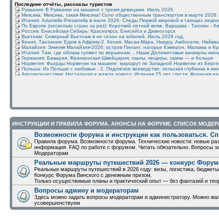
Последние отчёты, рассказы туристов
Румыния: В Румынии на машине с тремя девицами. Июль 2026.
Мексика: Мексика, такая Мексика! Соло общественным транспортом в марте 2026.
Италия: Adamello-Presanella в июле 2026: Следы Первой мировой в тающих ледни
По Европе (несколько стран за раз): Короткий летний вояж. Варшава - Таллин - Х
Россия: Енисейская Сибирь: Красноярск, Енисейск и Дивногорск
Вьетнам: Северный Вьетнам в не сезон на юбилей. Июль 2026 год.
Кения, Танзания: Едем в Африку-2. Кения. Масаи-Мара, Накуру, Амбосели, Найваш
Малайзия: Зимняя Малайзия-2026: остров Пинанг, нагорье Кэмерон, Малакка и К
Италия: Там, где облака гуляют по вершинам… Наши Доломитовые каникулы июн
Германия: Бавария. Франконская Швейцария: скалы, пещеры, замки — и больше
Норвегия: Фьорды Норвегии на машине: маршрут по Западной Норвегии из Берг
Польша: Из Польши с любовью - 2. Подляское воеводство: польская глубинка в июн
Автопутешествия: Ностальгия и жажда нового: Испания 25 лет спустя, Франция н
Марокко: Разведка в Марокко, Агадир и окрестности (Тафрут, Легзира, Эссуэйра) 
Китай: Приятное с полезным - отпуск 2026 в Нанкине и на Хайнане
Китай: Чжанцзяцзе, Фужун, Фенхуан что изменилось за 3 года (апрель 2026)
Россия: Сибирские просторы: Новосибирск - Томск - Красноярск (июнь 2026)
Исландия, Гренландия: Фарерские острова на машине в июле 2026: маршрут на 
Южная Африка: Через Африку - от Эфиопии до ЮАР, июнь-июль 2026
США: Желтый Камень и два океана. Road trip по 20 штатам США
Франция: Летняя Франция: Париж, замки Луары, Бретань (июль 2025)
Франция: Бретань на машине за 3 дня из Парижа: Сен-Мало и Мон-Сен-Мишель
ИНСТРУКЦИИ И ПРАВИЛА ФОРУМА. АНОНСЫ НА ФОРУМЕ. СПИСОК МОДЕР
Франция: Нормандия - яблоки, Жанна Д'Арк, импрессионисты и прочее. Июнь 202
Молдова: Кишинёв, Приднестровье (май 2026)
Возможности форума и инструкции как пользоваться. Сп
Уганда Руанда Бурунди: Уганда - Lake Mburo, Bwindi (гориллы), Queen Elizabeth, Ki
Правила форума. Возможности форума. Технические новости: новые раз
Балканы: Босния и Герцеговина, чуть-чуть Сербии и Черногория, 2 недели без ав
информация. FAQ по работе с форумом. Читать обязательно. Вопросы з
Япония: Неправильный отчет о впечатлениях о поездке в Японию.
Модераторам
Исландия, Гренландия: Прикоснуться к Исландии или три дня среди мхов и облако
Китай: Китай: Спокойная поездка в конце апреля (Шанхай – Пекин)
Реальные маршруты путешествий 2026 — конкурс Форум
Китай: Китай новогодний
Реальные маршруты путешествий в 2026 году: визы, логистика, бюджеты
Россия: Пляжный отдых на севере Дагестана: море, общение, аренда авто, Махач
Конкурс Форума Винского с денежным призом.
Бразилия: Северный Пантанал, Игуасу, немного побережья. Увидела Бразилию до
Только осуществимые планы и практический опыт — без фантазий и тео
Греция: Зимние тропы Эпира: бирюзовое путешествие (январь 2026)
Италия: Лёгкие прогулки в Доломитах: Санта-Кроче, Арментара и альпийские луга
Вопросы админу и модераторам
Китай: Китайские хроники
Здесь можно задать вопросы модераторам и администратору. Можно жало
Беларусь: Беларусь за 8 майских дней в 2026
усовершенствуем
Италия: Катиначчо летом: маршрут по Валь-ди-Тирес и лучшие виды Доломитовы
Китай: Хуньчунь отдых и шопинг семьёй
Грузия: Самцхе-Джавахети (июнь 2026 г.)