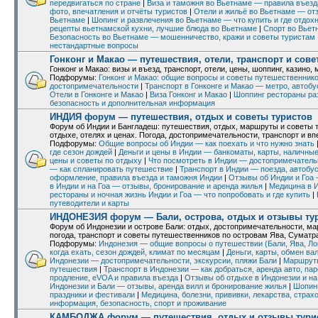
Гонконг, Макао: Прекрасные Гонконг и Макао в феврале 2026
передвигаться по стране
|
Виза и таможня во Вьетнаме — правила въезд
Филиппины: Панглао/Бохол на 6 дней в феврале 2026
фото, впечатления и отчёты туристов
|
Отели и жильё во Вьетнаме — от
Китай: Транзитный Пекин в феврале 2026
Вьетнаме
|
Шопинг и развлечения во Вьетнаме — что купить и где отдох
Марокко: Короткие заметки по Марокко (20.02.2026-01.03.2026)
рецепты вьетнамской кухни, лучшие блюда во Вьетнаме
|
Спорт во Вьет
Поездки на выходные. Россия: Верея. Апрель 2026. Скучно, девочки
Безопасность во Вьетнаме — мошенничество, кражи и советы туристам
Марокко: Марокко весна 2026 без машины (Касабланка - Рабат - Танжер - Асила -
нестандартные вопросы
Франция: Один день на Лазурном берегу из Ниццы: Эз, вид на Монако, вилла Ро
Тайланд: Месячное мотопутешествие по Южному Тайланду.
Гонконг и Макао — путешествия, отели, транспорт и сове
Китай: Вы больше не в Канзасе, это Пандора!
Гонконг и Макао: визы и въезд, транспорт, отели, цены, шоппинг, казин
Шри Ланка: Неделя на Шри-Ланке в феврале (с ребёнком, на арендованной маши
Подфорумы:
Гонконг и Макао: общие вопросы и советы путешественник
Филиппины: В поисках баунти. В апреле 2026.
достопримечательности
|
Транспорт в Гонконге и Макао — метро, автоб
Океания: Фиджи, Самоа, Вануату, Кирибати и Тонга за один присест
Отели в Гонконге и Макао
|
Виза Гонконг и Макао
|
Шоппинг рестораны ра
Швейцария: Озеро Лугано из Милана на 1-2 дня: Моркоте, парк Шеррер, Гандрия 
безопасность и дополнительная информация
Вьетнам: Вунгтау, Хочам, Хошимин, март
Япония: Жаркий сентябрь 2025. Соло из Кагосимы до Осаки, с девушкой по Канса
ИНДИЯ форум — путешествия, отдых и советы туристов
Италия фото: Неаполь за один день: тюрбо съел, город не зашёл — что пошло не
Форум об Индии и Бангладеш: путешествия, отдых, маршруты и советы т
Колумбия: Зимовка 2026, полтора месяца в Колумбии.
отдыхе, отелях и ценах. Погода, достопримечательности, транспорт и вп
Египет: GEM, Сакара, Дахшур: самостоятельный трансфер, билеты и немного п
Персидский залив, шейхи: Саудовская Аравия общественным транспортом, в Рама
Подфорумы:
Общие вопросы об Индии — как поехать и что нужно знать
Австрия: Выходные в Вене в марте 2022 г. Фотозарисовки из прошлого.
где сезон дождей
|
Деньги и цены в Индии — банкоматы, карты, наличные
цены и советы по отдыху
|
Что посмотреть в Индии — достопримечатель
— как спланировать путешествие
|
Транспорт в Индии — поезда, автобу
оформление, правила въезда и таможня Индии
|
Отзывы об Индии и Гоа
в Индии и на Гоа — отзывы, бронирование и аренда жилья
|
Медицина в И
рестораны и ночная жизнь Индии и Гоа — что попробовать и где купить
|
путеводители и карты
ИНДОНЕЗИЯ форум — Бали, острова, отдых и отзывы ту
Форум об Индонезии и острове Бали: отдых, достопримечательности, ма
погода, транспорт и советы путешественников по островам Ява, Суматра
Подфорумы:
Индонезия — общие вопросы о путешествии (Бали, Ява, Ло
когда ехать, сезон дождей, климат по месяцам
|
Деньги, карты, обмен ва
Индонезии — достопримечательности, экскурсии, пляжи Бали
|
Маршруты
путешествия
|
Транспорт в Индонезии — как добраться, аренда авто, па
продление, eVOA и правила въезда
|
Отзывы об отдыхе в Индонезии и на
Индонезии и Бали — отзывы, аренда вилл и бронирование жилья
|
Шопинг
праздники и фестивали
|
Медицина, болезни, прививки, лекарства, страх
информация, безопасность, спорт и проживание
КАМБОДЖА форум — путешествия, отдых и отзывы тури