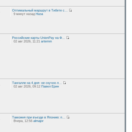
Оптимальный маршрут в Тибете с…
9
9 минут назад
Наза
Российские карты UnionPay на Ф…
3
02 авг 2026, 11:21
artemm
Тангалле на 4 дня- не скучно л…
4
02 авг 2026, 09:12
Павел Ерин
Таможня при въезде в Японию: п…
5
Вчера, 12:56
almajor