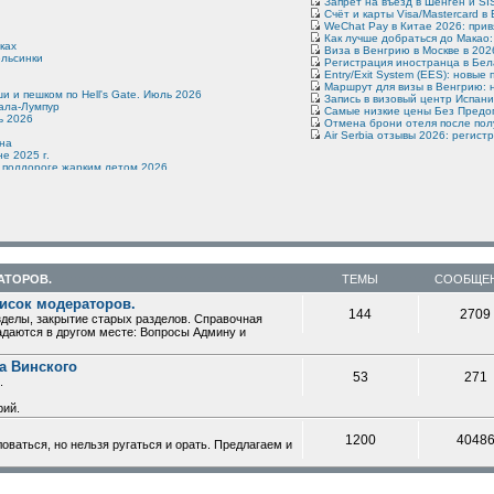
Запрет на въезд в Шенген и SIS
Счёт и карты Visa/Mastercard в 
WeChat Pay в Китае 2026: прив
Как лучше добраться до Макао:
ках
Виза в Венгрию в Москве в 2026
ельсинки
Регистрация иностранца в Бела
Entry/Exit System (EES): новые
Маршрут для визы в Венгрию: 
и и пешком по Hell's Gate. Июль 2026
Запись в визовый центр Испани
уала-Лумпур
Самые низкие цены Без Предопл
ь 2026
Отмена брони отеля после полу
Air Serbia отзывы 2026: регист
ена
е 2025 г.
а полдороге жарким летом 2026
- февраль 2026
2–3 дня
АТОРОВ.
ТЕМЫ
СООБЩЕ
6
исок модераторов.
bale (шимпанзе), Murchison Falls, Ziwa Ranch
144
2709
делы, закрытие старых разделов. Справочная
то, июнь 26
адаются в другом месте: Вопросы Админу и
в
а Винского
53
271
.
кала, поездка в Дербент – очень субъективное мнение.
 старости моей.
рий.
1200
4048
ваться, но нельзя ругаться и орать. Предлагаем и
х Альп