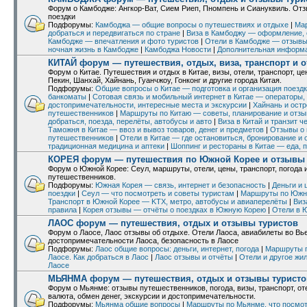
Форум о Камбодже: Ангкор-Ват, Сием Риеп, Пномпень и Сиануквиль. Отз
поездки
Подфорумы:
Камбоджа — общие вопросы о путешествиях и отдыхе
|
Ма
добраться и передвигаться по стране
|
Виза в Камбоджу — оформление, 
Камбодже — впечатления и фото туристов
|
Отели в Камбодже — отзывы,
ночная жизнь в Камбодже
|
Камбоджа Новости
|
Дополнительная информ
КИТАЙ форум — путешествия, отдых, виза, транспорт и 
Форум о Китае. Путешествия и отдых в Китае, визы, отели, транспорт, це
Пекин, Шанхай, Хайнань, Гуанчжоу, Гонконг и другие города Китая.
Подфорумы:
Общие вопросы о Китае — подготовка и организация поезд
банкоматы
|
Сотовая связь и мобильный интернет в Китае — операторы,
достопримечательности, интересные места и экскурсии
|
Хайнань и остр
путешественников
|
Маршруты по Китаю — советы, планирование и отз
добраться, поезда, перелёты, автобусы и авто
|
Виза в Китай и транзит 
Таможня в Китае — ввоз и вывоз товаров, денег и предметов
|
Отзывы о 
путешественников
|
Отели в Китае — где остановиться, бронирование и
традиционная медицина и аптеки
|
Шоппинг и рестораны в Китае — еда, п
КОРЕЯ форум — путешествия по Южной Корее и отзывы 
Форум о Южной Корее: Сеул, маршруты, отели, цены, транспорт, погода 
путешественников.
Подфорумы:
Южная Корея — связь, интернет и безопасность
|
Деньги и
поездки
|
Сеул — что посмотреть и советы туристам
|
Маршруты по Южно
Транспорт в Южной Корее — KTX, метро, автобусы и авиаперелёты
|
Виз
правила
|
Корея отзывы — отчёты о поездках в Южную Корею
|
Отели в 
ЛАОС форум — путешествия, отдых и отзывы туристов
Форум о Лаосе, Лаос отзывы об отдыхе. Отели Лаоса, авиабилеты во Вье
достопримечательности Лаоса, безопасность в Лаосе
Подфорумы:
Лаос общие вопросы: деньги, интернет, погода
|
Маршруты п
Лаосе. Как добраться в Лаос
|
Лаос отзывы и отчёты
|
Отели и другое жи
Лаосе
МЬЯНМА форум — путешествия, отдых и отзывы туристо
Форум о Мьянме: отзывы путешественников, погода, визы, транспорт, от
валюта, обмен денег, экскурсии и достопримечательности.
Подфорумы:
Мьянма общие вопросы
|
Маршруты по Мьянме, что посмот