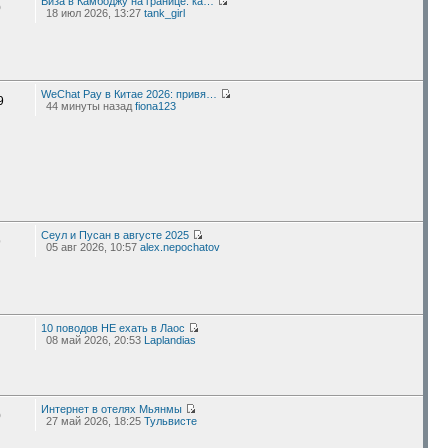
Виза в Камбоджу на границе: ка…
0
18 июл 2026, 13:27
tank_girl
WeChat Pay в Китае 2026: привя…
9
44 минуты назад
fiona123
Сеул и Пусан в августе 2025
9
05 авг 2026, 10:57
alex.nepochatov
10 поводов НЕ ехать в Лаос
08 май 2026, 20:53
Laplandias
Интернет в отелях Мьянмы
0
27 май 2026, 18:25
Тульвисте