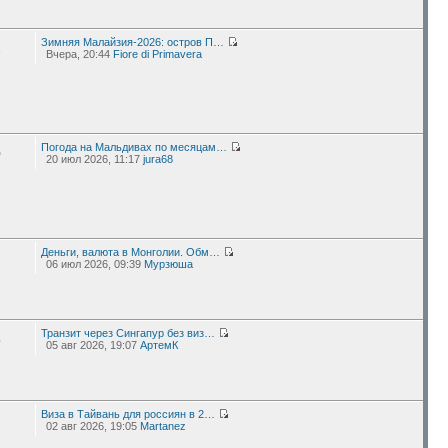
Зимняя Малайзия-2026: остров П…
2
Вчера, 20:44
Fiore di Primavera
Погода на Мальдивах по месяцам…
0
20 июл 2026, 11:17
jura68
Деньги, валюта в Монголии. Обм…
06 июл 2026, 09:39
Мурзюша
Транзит через Сингапур без виз…
5
05 авг 2026, 19:07
АртемК
Виза в Тайвань для россиян в 2…
02 авг 2026, 19:05
Martanez