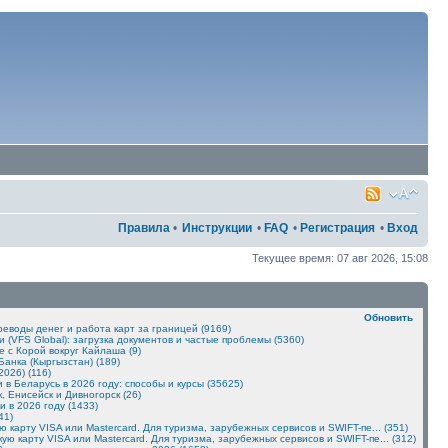
Правила
•
Инструкции
•
FAQ
•
Регистрация
•
Вход
Текущее время: 07 авг 2026, 15:08
Обновить
реводы денег и работа карт за границей (9169)
(VFS Global): загрузка документов и частые проблемы (5360)
 с Корой вокруг Кайлаша (9)
Банка (Кыргызстан) (189)
026) (116)
 в Беларусь в 2026 году: способы и курсы (35625)
, Енисейск и Дивногорск (26)
и в 2026 году (1433)
41)
 карту VISA или Mastercard. Для туризма, зарубежных сервисов и SWIFT-пе... (351)
 карту VISA или Mastercard. Для туризма, зарубежных сервисов и SWIFT-пе... (312)