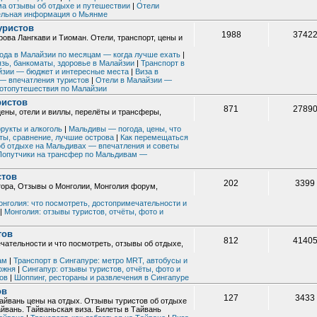
а отзывы об отдыхе и путешествии
|
Отели
ельная информация о Мьянме
уристов
1988
3742
рова Лангкави и Тиоман. Отели, транспорт, цены и
ода в Малайзии по месяцам — когда лучше ехать
|
зь, банкоматы, здоровье в Малайзии
|
Транспорт в
зии — бюджет и интересные места
|
Виза в
— впечатления туристов
|
Отели в Малайзии —
отопутешествия по Малайзии
ристов
871
2789
ены, отели и виллы, перелёты и трансферы,
рукты и алкоголь
|
Мальдивы — погода, цены, что
ты, сравнение, лучшие острова
|
Как перемещаться
б отдыхе на Мальдивах — впечатления и советы
Попутчики на трансфер по Мальдивам —
стов
202
3399
тора, Отзывы о Монголии, Монголия форум,
онголия: что посмотреть, достопримечательности и
|
Монголия: отзывы туристов, отчёты, фото и
тов
812
4140
ечательности и что посмотреть, отзывы об отдыхе,
ам
|
Транспорт в Сингапуре: метро MRT, автобусы и
можня
|
Сингапур: отзывы туристов, отчёты, фото и
ов
|
Шоппинг, рестораны и развлечения в Сингапуре
ов
127
3433
айвань цены на отдых. Отзывы туристов об отдыхе
айвань. Тайваньская виза. Билеты в Тайвань