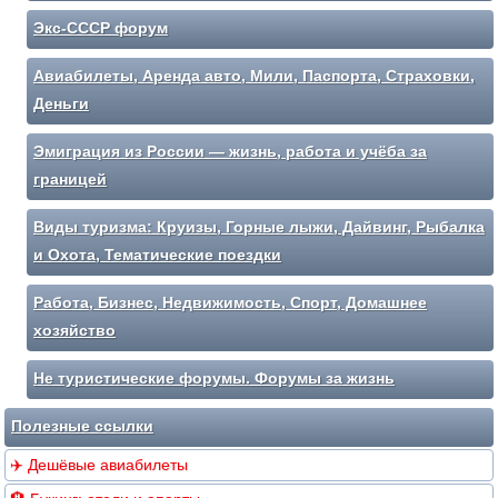
Экс-СССР форум
Авиабилеты, Аренда авто, Мили, Паспорта, Страховки,
Деньги
Эмиграция из России — жизнь, работа и учёба за
границей
Виды туризма: Круизы, Горные лыжи, Дайвинг, Рыбалка
и Охота, Тематические поездки
Работа, Бизнес, Недвижимость, Спорт, Домашнее
хозяйство
Не туристические форумы. Форумы за жизнь
Полезные ссылки
✈️ Дешёвые авиабилеты