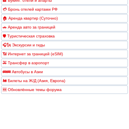
🏨 Букинг: отели и апарты
💳 Бронь отелей картами РФ
🏠 Аренда квартир (Суточно)
🚗 Аренда авто за границей
🛡️ Туристическая страховка
🎧🗽 Экскурсии и гиды
📶 Интернет за границей (eSIM)
🚕 Трансфер в аэропорт
🚌🚌 Автобусы в Азии
🚂 Билеты на Ж/Д (Азия, Европа)
🆕 Обновлённые темы форума