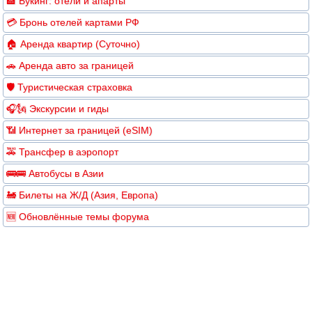
🏨 Букинг: отели и апарты
💳 Бронь отелей картами РФ
🏠 Аренда квартир (Суточно)
🚗 Аренда авто за границей
🛡️ Туристическая страховка
🎧🗽 Экскурсии и гиды
📶 Интернет за границей (eSIM)
🚕 Трансфер в аэропорт
🚌🚌 Автобусы в Азии
🚂 Билеты на Ж/Д (Азия, Европа)
🆕 Обновлённые темы форума