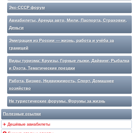
Экс-СССР форум
Авиабилеты, Аренда авто, Мили, Паспорта, Страховки,
Деньги
Эмиграция из России — жизнь, работа и учёба за
границей
Виды туризма: Круизы, Горные лыжи, Дайвинг, Рыбалка
и Охота, Тематические поездки
Работа, Бизнес, Недвижимость, Спорт, Домашнее
хозяйство
Не туристические форумы. Форумы за жизнь
Полезные ссылки
✈️ Дешёвые авиабилеты