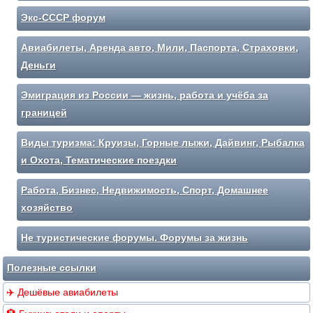
Экс-СССР форум
Авиабилеты, Аренда авто, Мили, Паспорта, Страховки,
Деньги
Эмиграция из России — жизнь, работа и учёба за
границей
Виды туризма: Круизы, Горные лыжи, Дайвинг, Рыбалка
и Охота, Тематические поездки
Работа, Бизнес, Недвижимость, Спорт, Домашнее
хозяйство
Не туристические форумы. Форумы за жизнь
Полезные ссылки
✈️ Дешёвые авиабилеты