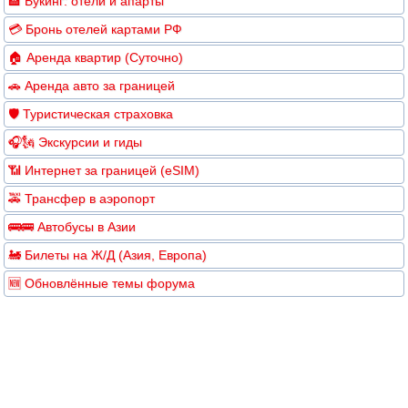
🏨 Букинг: отели и апарты
💳 Бронь отелей картами РФ
🏠 Аренда квартир (Суточно)
🚗 Аренда авто за границей
🛡️ Туристическая страховка
🎧🗽 Экскурсии и гиды
📶 Интернет за границей (eSIM)
🚕 Трансфер в аэропорт
🚌🚌 Автобусы в Азии
🚂 Билеты на Ж/Д (Азия, Европа)
🆕 Обновлённые темы форума