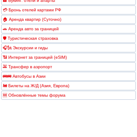
🏨 Букинг: отели и апарты
💳 Бронь отелей картами РФ
🏠 Аренда квартир (Суточно)
🚗 Аренда авто за границей
🛡️ Туристическая страховка
🎧🗽 Экскурсии и гиды
📶 Интернет за границей (eSIM)
🚕 Трансфер в аэропорт
🚌🚌 Автобусы в Азии
🚂 Билеты на Ж/Д (Азия, Европа)
🆕 Обновлённые темы форума