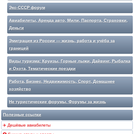
Экс-СССР форум
Авиабилеты, Аренда авто, Мили, Паспорта, Страховки,
Деньги
Эмиграция из России — жизнь, работа и учёба за
границей
Виды туризма: Круизы, Горные лыжи, Дайвинг, Рыбалка
и Охота, Тематические поездки
Работа, Бизнес, Недвижимость, Спорт, Домашнее
хозяйство
Не туристические форумы. Форумы за жизнь
Полезные ссылки
✈️ Дешёвые авиабилеты