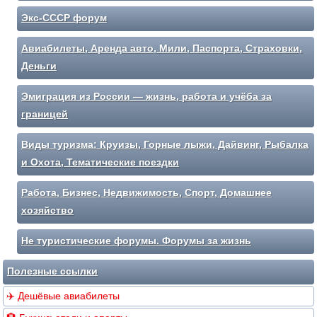
Экс-СССР форум
Авиабилеты, Аренда авто, Мили, Паспорта, Страховки,
Деньги
Эмиграция из России — жизнь, работа и учёба за
границей
Виды туризма: Круизы, Горные лыжи, Дайвинг, Рыбалка
и Охота, Тематические поездки
Работа, Бизнес, Недвижимость, Спорт, Домашнее
хозяйство
Не туристические форумы. Форумы за жизнь
Полезные ссылки
✈️ Дешёвые авиабилеты