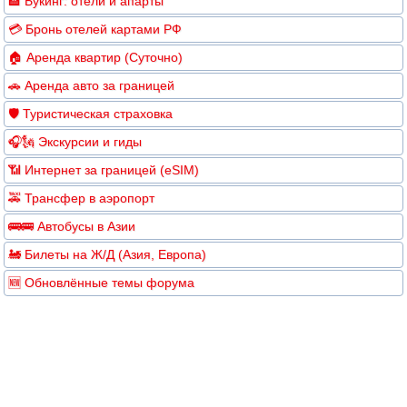
🏨 Букинг: отели и апарты
💳 Бронь отелей картами РФ
🏠 Аренда квартир (Суточно)
🚗 Аренда авто за границей
🛡️ Туристическая страховка
🎧🗽 Экскурсии и гиды
📶 Интернет за границей (eSIM)
🚕 Трансфер в аэропорт
🚌🚌 Автобусы в Азии
🚂 Билеты на Ж/Д (Азия, Европа)
🆕 Обновлённые темы форума