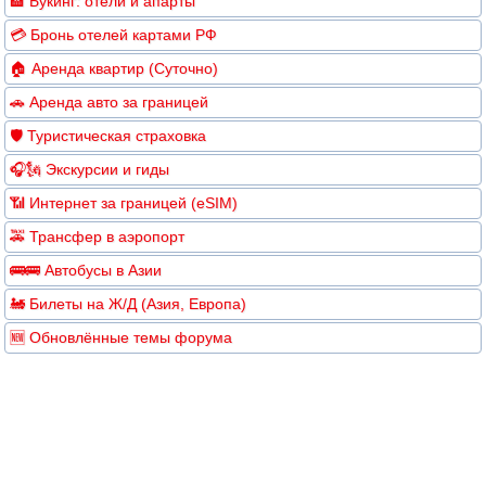
🏨 Букинг: отели и апарты
💳 Бронь отелей картами РФ
🏠 Аренда квартир (Суточно)
🚗 Аренда авто за границей
🛡️ Туристическая страховка
🎧🗽 Экскурсии и гиды
📶 Интернет за границей (eSIM)
🚕 Трансфер в аэропорт
🚌🚌 Автобусы в Азии
🚂 Билеты на Ж/Д (Азия, Европа)
🆕 Обновлённые темы форума