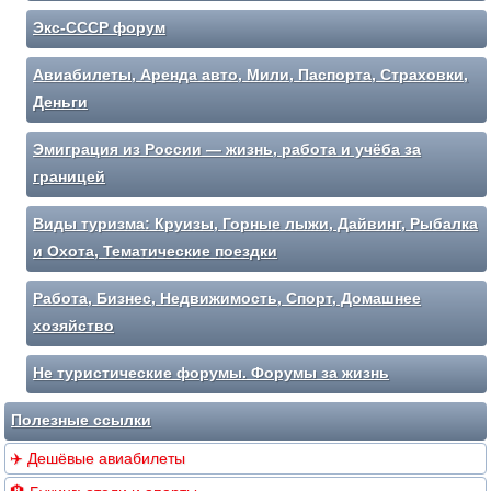
Экс-СССР форум
Авиабилеты, Аренда авто, Мили, Паспорта, Страховки,
Деньги
Эмиграция из России — жизнь, работа и учёба за
границей
Виды туризма: Круизы, Горные лыжи, Дайвинг, Рыбалка
и Охота, Тематические поездки
Работа, Бизнес, Недвижимость, Спорт, Домашнее
хозяйство
Не туристические форумы. Форумы за жизнь
Полезные ссылки
✈️ Дешёвые авиабилеты