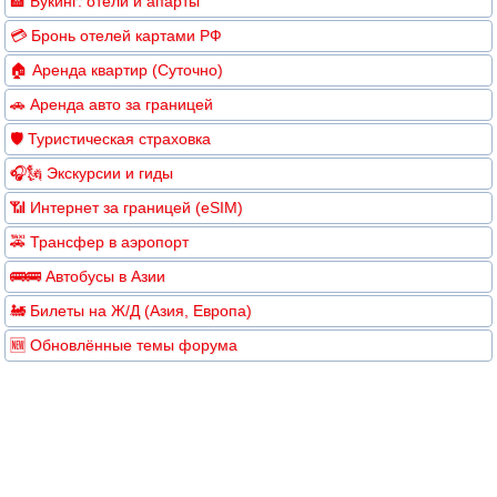
🏨 Букинг: отели и апарты
💳 Бронь отелей картами РФ
🏠 Аренда квартир (Суточно)
🚗 Аренда авто за границей
🛡️ Туристическая страховка
🎧🗽 Экскурсии и гиды
📶 Интернет за границей (eSIM)
🚕 Трансфер в аэропорт
🚌🚌 Автобусы в Азии
🚂 Билеты на Ж/Д (Азия, Европа)
🆕 Обновлённые темы форума