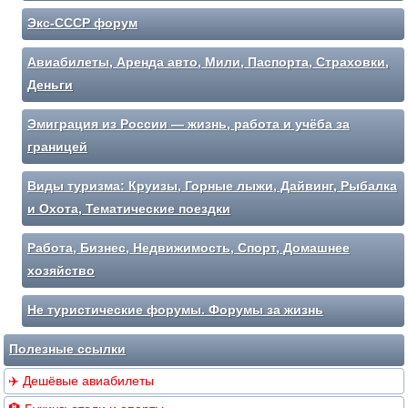
Экс-СССР форум
Авиабилеты, Аренда авто, Мили, Паспорта, Страховки,
Деньги
Эмиграция из России — жизнь, работа и учёба за
границей
Виды туризма: Круизы, Горные лыжи, Дайвинг, Рыбалка
и Охота, Тематические поездки
Работа, Бизнес, Недвижимость, Спорт, Домашнее
хозяйство
Не туристические форумы. Форумы за жизнь
Полезные ссылки
✈️ Дешёвые авиабилеты