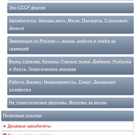
Экс-СССР форум
Авиабилеты, Аренда авто, Мили, Паспорта, Страховки,
Деньги
Эмиграция из России — жизнь, работа и учёба за
границей
Виды туризма: Круизы, Горные лыжи, Дайвинг, Рыбалка
и Охота, Тематические поездки
Работа, Бизнес, Недвижимость, Спорт, Домашнее
хозяйство
Не туристические форумы. Форумы за жизнь
Полезные ссылки
✈️ Дешёвые авиабилеты