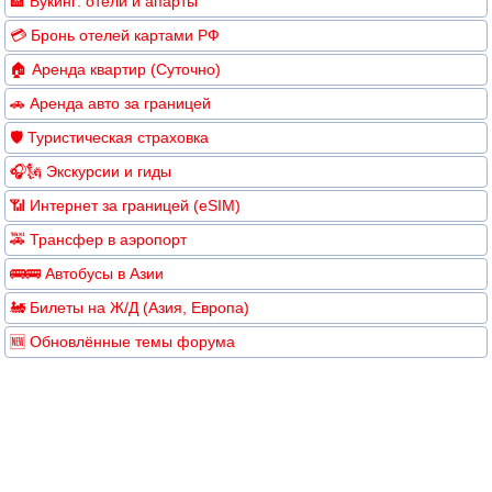
🏨 Букинг: отели и апарты
💳 Бронь отелей картами РФ
🏠 Аренда квартир (Суточно)
🚗 Аренда авто за границей
🛡️ Туристическая страховка
🎧🗽 Экскурсии и гиды
📶 Интернет за границей (eSIM)
🚕 Трансфер в аэропорт
🚌🚌 Автобусы в Азии
🚂 Билеты на Ж/Д (Азия, Европа)
🆕 Обновлённые темы форума