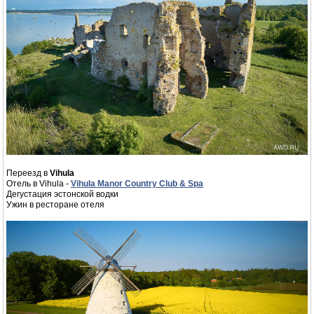
Переезд в
Vihula
Отель в Vihula -
Vihula Manor Country Club & Spa
Дегустация эстонской водки
Ужин в ресторане отеля