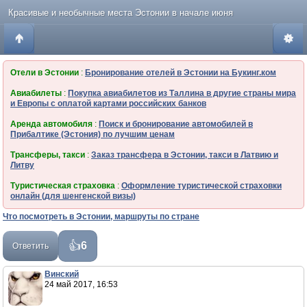
Красивые и необычные места Эстонии в начале июня
Отели в Эстонии
:
Бронирование отелей в Эстонии на Букинг.ком
Авиабилеты
:
Покупка авиабилетов из Таллина в другие страны мира
и Европы с оплатой картами российских банков
Аренда автомобиля
:
Поиск и бронирование автомобилей в
Прибалтике (Эстония) по лучшим ценам
Трансферы, такси
:
Заказ трансфера в Эстонии, такси в Латвию и
Литву
Туристическая страховка
:
Оформление туристической страховки
онлайн (для шенгенской визы)
Что посмотреть в Эстонии, маршруты по стране
6
Ответить
Винский
24 май 2017, 16:53