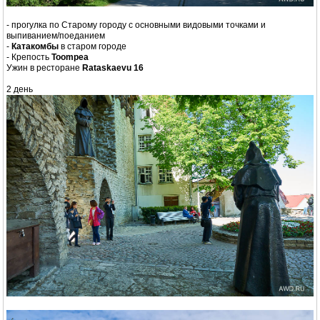
- прогулка по Старому городу с основными видовыми точками и
выпиванием/поеданием
-
Катакомбы
в старом городе
- Крепость
Toompea
Ужин в ресторане
Rataskaevu 16
2 день