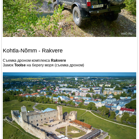
Kohtla-Nõmm - Rakvere
Съемка дроном комплекса
Rakvere
Замок
Toolse
на берегу моря (съемка дроном)