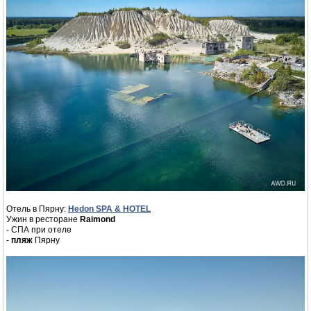
Отель в Пярну:
Hedon SPA & HOTEL
Ужин в ресторане
Raimond
- СПА при отеле
-
пляж
Пярну