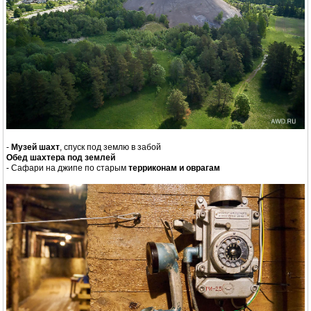
-
Музей шахт
, спуск под землю в забой
Обед шахтера под землей
- Сафари на джипе по старым
терриконам и оврагам