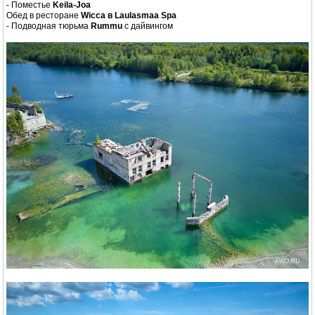
- Поместье
Keila-Joa
Обед в ресторане
Wicca в Laulasmaa Spa
- Подводная тюрьма
Rummu
с дайвингом