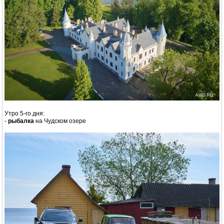
Утро 5-го дня:
-
рыбалка
на Чудском озере