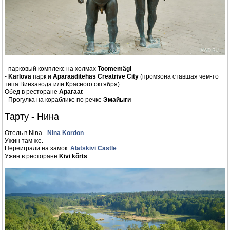
- парковый комплекс на холмах
Toomemägi
-
Karlova
парк и
Aparaaditehas Creatrive City
(промзона ставшая чем-то
типа Винзавода или Красного октября)
Обед в ресторане
Aparaat
- Прогулка на кораблике по речке
Эмайыги
Тарту - Нина
Отель в Nina -
Nina Kordon
Ужин там же.
Переиграли на замок:
Alatskivi Castle
Ужин в ресторане
Kivi kõrts