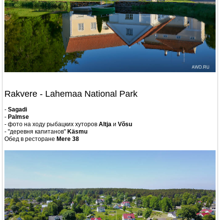
Rakvere - Lahemaa National Park
-
Sagadi
-
Palmse
- фото на ходу рыбацких хуторов
Altja
и
Võsu
- "деревня капитанов"
Käsmu
Обед в ресторане
Mere 38