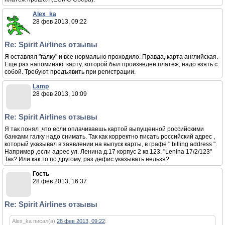
Alex_ka
28 фев 2013, 09:22
Re: Spirit Airlines отзывы
Я оставлял "галку" и все нормально проходило. Правда, карта английская.
Еще раз напоминаю: карту, которой был произведен платеж, надо взять с
собой. Требуют предъявить при регистрации.
Lamp
28 фев 2013, 10:09
Re: Spirit Airlines отзывы
Я так понял ,что если оплачиваешь картой выпущенной российскими
банками галку надо снимать. Так как корректно писать российский адрес ,
который указывал в заявлении на выпуск карты, в графе " billing address ".
Например ,если адрес ул. Ленина д.17 корпус 2 кв.123. "Lenina 17/2/123"
Так? Или как то по другому, раз дефис указывать нельзя?
Гость
28 фев 2013, 16:37
Re: Spirit Airlines отзывы
Alex_ka писал(а)
28 фев 2013, 09:22
: