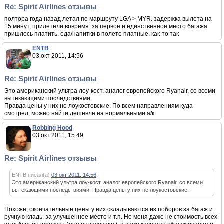
Re: Spirit Airlines отзывы
полтора года назад летал по маршруту LGA > MYR. задержка вылета на
15 минут, прилетели вовремя. за первое и единственное место багажа
пришлось платить. еда/напитки в полете платные. как-то так
ENTB
03 окт 2011, 14:56
Re: Spirit Airlines отзывы
Это американский ультра лоу-кост, аналог европейского Ryanair, со всеми
вытекающими последствиями.
Правда цены у них не лоукостовские. По всем направлениям куда
смотрел, можно найти дешевле на нормальными а/к.
Robbing Hood
03 окт 2011, 15:49
Re: Spirit Airlines отзывы
ENTB писал(а)
03 окт 2011, 14:56
:
Это американский ультра лоу-кост, аналог европейского Ryanair, со всеми
вытекающими последствиями. Правда цены у них не лоукостовские.
Похоже, окончательные цены у них складываются из поборов за багаж и
ручную кладь, за улучшенное место и т.п. Но меня даже не стоимость всех