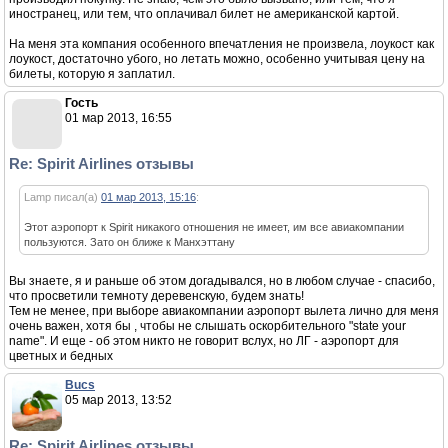
иностранец, или тем, что оплачивал билет не американской картой.
На меня эта компания особенного впечатления не произвела, лоукост как
лоукост, достаточно убого, но летать можно, особенно учитывая цену на
билеты, которую я заплатил.
Гость
01 мар 2013, 16:55
Re: Spirit Airlines отзывы
Lamp писал(а)
01 мар 2013, 15:16
:
Этот аэропорт к Spirit никакого отношения не имеет, им все авиакомпании
пользуются. Зато он ближе к Манхэттану
Вы знаете, я и раньше об этом догадывался, но в любом случае - спасибо,
что просветили темноту деревенскую, будем знать!
Тем не менее, при выборе авиакомпании аэропорт вылета лично для меня
очень важен, хотя бы , чтобы не слышать оскорбительного "state your
name". И еще - об этом никто не говорит вслух, но ЛГ - аэропорт для
цветных и бедных
Bucs
05 мар 2013, 13:52
Re: Spirit Airlines отзывы