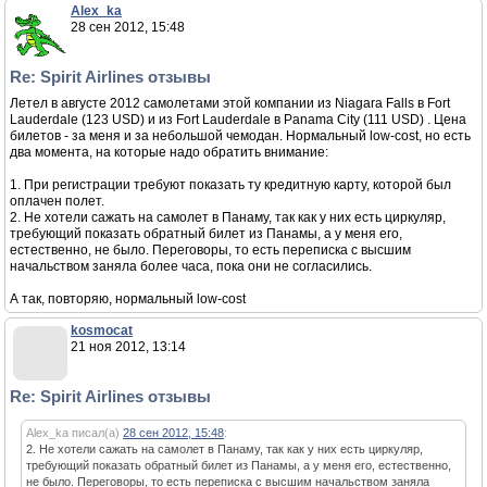
Alex_ka
28 сен 2012, 15:48
Re: Spirit Airlines отзывы
Летел в августе 2012 самолетами этой компании из Niagara Falls в Fort
Lauderdale (123 USD) и из Fort Lauderdale в Panama City (111 USD) . Цена
билетов - за меня и за небольшой чемодан. Нормальный low-cost, но есть
два момента, на которые надо обратить внимание:
1. При регистрации требуют показать ту кредитную карту, которой был
оплачен полет.
2. Не хотели сажать на самолет в Панаму, так как у них есть циркуляр,
требующий показать обратный билет из Панамы, а у меня его,
естественно, не было. Переговоры, то есть переписка с высшим
начальством заняла более часа, пока они не согласились.
А так, повторяю, нормальный low-cost
kosmocat
21 ноя 2012, 13:14
Re: Spirit Airlines отзывы
Alex_ka писал(а)
28 сен 2012, 15:48
:
2. Не хотели сажать на самолет в Панаму, так как у них есть циркуляр,
требующий показать обратный билет из Панамы, а у меня его, естественно,
не было. Переговоры, то есть переписка с высшим начальством заняла