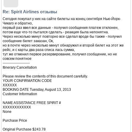
Re: Spirit Airlines отзывы
Сегодня покупал у них на сайте билеты на конец сентября Нью-Йорк-
Чикаго и обратно,
первый раз ввел все данные - получил сообщения платеж отклонен,
потом еще что-то пытался сделать - реакция была непонятна.
Через несколько минут повторно все сделал вроде бы также - получил
сообщение билет заказан, Ок,
но в почте через несколько минут обнаружил и второй билет на этот же
рейс, и с карты два раза списа лась сумма,
тут же отменил первое резервирование, получил сообщение, но не
совсем понятное
-----------------------
Itinerary Cancellation
Please review the contents of this document carefully.
YOUR CONFIRMATION CODE
XXXXXX
BOOKING DATE Tuesday, August 13, 2013
Customer Information
NAME ASSISTANCE FREE SPIRIT #
XXXXXXXXXXXX
None
Purchase Price
Original Purchase $243.78