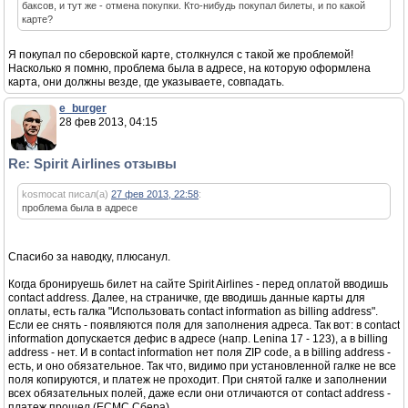
баксов, и тут же - отмена покупки. Кто-нибудь покупал билеты, и по какой
карте?
Я покупал по сберовской карте, столкнулся с такой же проблемой!
Насколько я помню, проблема была в адресе, на которую оформлена
карта, они должны везде, где указываете, совпадать.
e_burger
28 фев 2013, 04:15
Re: Spirit Airlines отзывы
kosmocat писал(а)
27 фев 2013, 22:58
:
проблема была в адресе
Спасибо за наводку, плюсанул.
Когда бронируешь билет на сайте Spirit Airlines - перед оплатой вводишь
contact address. Далее, на страничке, где вводишь данные карты для
оплаты, есть галка "Использовать contact information as billing address".
Если ее снять - появляются поля для заполнения адреса. Так вот: в contact
information допускается дефис в адресе (напр. Lenina 17 - 123), а в billing
address - нет. И в contact information нет поля ZIP code, а в billing address -
есть, и оно обязательное. Так что, видимо при установленной галке не все
поля копируются, и платеж не проходит. При снятой галке и заполнении
всех обязательных полей, даже если они отличаются от contact address -
платеж прошел (ECMC Сбера).