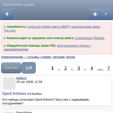
Spirit Airlines отзывы
#
▷
Авиабилеты:
оплата в рублях (карта МИР)
|
альтернатива через
Trip.com
▷
Компенсация за задержку или отмену рейса:
Compensair
|
AirHelp
▷
Юридическая помощь (авиа РФ):
консультации и споры с
авиакомпаниями
Авиакомпании — отзывы, сервис, питание, багаж
1
,
2
,
3
,
4
...
7
0
Ответить
bellovv
25 окт 2008, 21:56
Spirit Airlines отзывы
Кто-нибудь пользовал Spirit Airlines? Как у них с задержками,
опозданиями?
RemViking