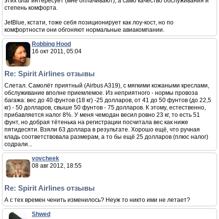
этих благ интересует (мне оплачивают), а само качество обслуживания и
степень комфорта.
JetBlue, кстати, тоже себя позиционирует как лоу-кост, но по
комфортности они обгоняют нормальные авиакомпании.
Robbing Hood
16 окт 2011, 05:04
Re: Spirit Airlines отзывы
Слетал. Самолёт приятный (Airbus A319), с мягкими кожаными креслами,
обслуживание вполне приемлемое. Из неприятного - нормы провоза
багажа: вес до 40 фунтов (18 кг) -25 долларов, от 41 до 50 фунтов (до 22,5
кг) - 50 долларов, свыше 50 фунтов - 75 долларов. К этому, естественно,
прибавляется налог 8%. У меня чемодан весил ровно 23 кг, то есть 51
фунт, но добрая тётенька на регистрации посчитала вес как ниже
пятидесяти. Взяли 63 доллара в результате. Хорошо ещё, что ручная
кладь соответствовала размерам, а то бы ещё 25 долларов (плюс налог)
содрали...
vovcheek
08 авг 2012, 18:55
Re: Spirit Airlines отзывы
А с тех времен ченить изменилось? Неуж то никто ими не летает?
Shwed