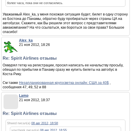
более часа, пока они не согласились.
Уважаемый Alex_ka, у меня похожая ситуация будет, билет в одну сторону
из Бостона до Панамы, обратно буду пробираться через страны ЦА на
автобусах. Скажите, как Вы решили этот вопрос с представителями
авиакомпании? На что ссылаться, как бороться за свои права? Большое
спасибо!
Alex_ka
21 ноя 2012, 18:26
Re: Spirit Airlines отзывы
Охмурял тетку на регистрации, просил написать ее начальству просьбу,
обещал по прибытии в Панаму сразу же купить билеты на автобус в
Коста-Рику.
См также
Незапланированная кругосветка онлайн: США за 40$
,
сообщения 47, 49, 52 и 88
Lamp
21 ноя 2012, 18:37
Re: Spirit Airlines отзывы
Shwed писал(а)
08 авг 2012, 18:58
:
vovcheek писал(а)
08 авг 2012, 18:55
: