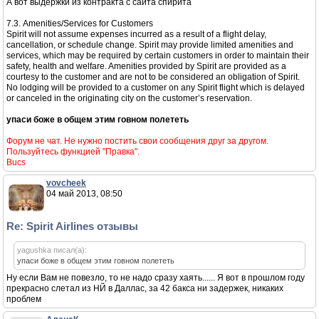
А вот выдержки из контракта с сайта спирита
7.3. Amenities/Services for Customers
Spirit will not assume expenses incurred as a result of a flight delay,
cancellation, or schedule change. Spirit may provide limited amenities and
services, which may be required by certain customers in order to maintain their
safety, health and welfare. Amenities provided by Spirit are provided as a
courtesy to the customer and are not to be considered an obligation of Spirit.
No lodging will be provided to a customer on any Spirit flight which is delayed
or canceled in the originating city on the customer’s reservation.
упаси боже в общем этим говном полететь
Форум не чат. Не нужно постить свои сообщения друг за другом.
Пользуйтесь функцией "Правка".
Bucs
vovcheek
04 май 2013, 08:50
Re: Spirit Airlines отзывы
yagushka писал(а):
упаси боже в общем этим говном полететь
Ну если Вам не повезло, то не надо сразу хаять...... Я вот в прошлом году
прекрасно слетал из НЙ в Даллас, за 42 бакса ни задержек, никаких
проблем