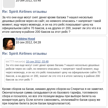
10 сен 2012, 03:48
Re: Spirit Airlines отзывы
За что они еще могут снят денег кроме багажа ? нашел несколько
дешевых рейсов через их сайт, но немного опасаюсь + напрягает такой
момент, ищу через момондо, и он на это рейс показывает цену на
официальном сайте 70 баксов, а на других от 200, значит ли это что я в
итоге заплачу в районе 200 баксов за этот рейс ?
Robbing Hood
10 сен 2012, 04:28
Re: Spirit Airlines отзывы
lok777i писал(а)
10 сен 2012, 03:48
:
За что они еще могут снят денег кроме багажа ? нашел несколько дешевых
рейсов через их сайт, но немного опасаюсь + напрягает такой момент, ищу
через момондо, и он на это рейс показывает цену на официальном сайте 70
баксов, а на других от 200, значит ли это что я в итоге заплачу в районе 200
баксов за этот рейс ?
Кроме сборов за багаж, никаких других сборов на Спиритах я не заметил.
Окончательная сумма складывается из базового тарифа, топливного
сбора и госналога, но все эти позиции видны при выборе билета на
конкретную дату. Если хотите сэкономить, оплачивайте багаж сразу же
при покупке билета (если багаж предполагается).