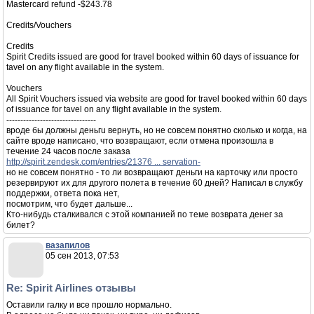
Mastercard refund -$243.78
Credits/Vouchers
Credits
Spirit Credits issued are good for travel booked within 60 days of issuance for
tavel on any flight available in the system.
Vouchers
All Spirit Vouchers issued via website are good for travel booked within 60 days
of issuance for tavel on any flight available in the system.
--------------------------------
вроде бы должны деньгu вернуть, но не совсем понятно сколько и когда, на
сайте вроде написано, что возвращают, если отмена произошла в
течение 24 часов после заказа
http://spirit.zendesk.com/entries/21376 ... servation-
но не совсем понятно - то ли возвращают деньги на карточку или просто
резервируют их для другого полета в течение 60 дней? Написал в службу
поддержки, ответа пока нет,
посмотрим, что будет дальше...
Кто-нибудь сталкивался с этой компанией по теме возврата денег за
билет?
вазапилов
05 сен 2013, 07:53
Re: Spirit Airlines отзывы
Оставили галку и все прошло нормально.