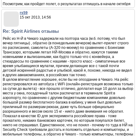
Посмотрим, как пройдет полет, о результатах отпишусь в начале октября
rs59
15 окт 2013, 14:56
Re: Spirit Airlines отзывы
Рейс из Н-Й в Чикаго задержали на полтора часа (м.б. потому, что был
вечер пятницы) , обратно (в понедельник вечером) вылет-прилет строго
по расписанию, самолеты (A-320 по-моему) по сравнению с Боингами
Трансаэро, которыми летал НЙ-Москва и обратно, кажутся такими
новенькими и вылизанными, как будто только что с конвейера, а
стюардессы по сравнению с нашими - просто класс - симпатичные все
время улыбающиеся мулатки, причем делающие все с такой почти
детской искренней радостью и улыбкой, какой я, похоже, никогда не видел
в других авиакомпаниях, в российских так точно.
В целом впечатление хорошее, если бы не опоздание в Чикаго. На рейс
регистрировался из автобуса с WiFi (онлайн-регистрация возможна только
за сутки до вылета) - все прошло отлично, доплатил еще 10 долл за выбор
места у окна, посадочный талон распечатал в терминале Spirit в
аэропорту, по сравнению с другим бюджетными компаниями довольно
большой размер бесплатного багажа в кабину, у меня был довольно
приличный по размерам рюкзак, даже чуть больше официально
разрешенного и весом около 15 кг - никто даже внимания не обратил.
Показал в качестве ID для эксперимента российские права - тоже
прокатило, никаких банковских карточек, по которым покупался билет,
никто не спрашивал. Единственное, что не понял - почему-то туда в НЙ на
Security Check требовали достать и положить отдельно и компьютеры, и
мобильные телефоны, а обратно в Чикаго - только компьютеры, телефоны