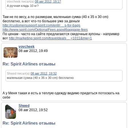
vovcheek писал(а)
08 авг 2012, 19:17
:
А ручная кладь 10 кг?
Там не по весу, а по размерам, маленькая сумка (40 x 35 x 30 cm)
бесплатно, а вот что-то большее уже за деньги
http://customersupport.spirit.com/entri ... s-for-bags
http://www.spirit.com/OptionalFees.aspx#baggage-fees
По ценам - часто на сайте предлагаются скидочные купоны - например
вот
http://marketing.spirit.com/traveldeals ... =1011&mw=1
vovcheek
08 авг 2012, 19:49
Re: Spirit Airlines отзывы
Shwed писал(а)
08 авг 2012, 19:32
:
маленькая сумка (40 x 35 x 30 cm) бесплатно
А у Меня такая и есть а теплую одежду видимо придеться потоскать на
себе
Shwed
08 авг 2012, 19:52
Re: Spirit Airlines отзывы