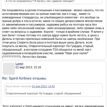
А что не понравилось? В багаж у них сдавали чемодан?
Не понравилось в целом отношение к пассажирам - можно сказать, что по
штатовским меркам оно за гранью хамства, как к стаду, , какие-то
изможденные стюардессы, не улыбающиеся клиентам - это вообще за
гранью добра и зла в штатах, какое-то общее депрессивное впечатление
от авиакомпании и пассажиров, задержка рейса на полтора часа без
каких-либо объяснений паксам - либо игнорирование, либо прямая ложь в
ответ на вопросы о задержке. Короче - только в крайнем случае. Я купил у
них билет только потому что завтра вдруг нужно было лететь, а цена у
Дельты и прочих приличных компаний была на завтра заоблачная. При
этом цена Спирита была раза в полтора выше цены Дельте, если
покупать за месяц. Отвратительный аэропорт Ла Гуардиа, старый,
обшарпанный , в котором сотрудник TSA обощелся со мной, как с
задержанным в полицейском участке, заявив "State your name!"
(??????????). Летел без багажа.
Lamp
01 мар 2013, 15:16
Re: Spirit Airlines отзывы
bryce.terner писал(а)
01 мар 2013, 14:42
:
[
Отвратительный аэропорт Ла Гуардиа, старый, обшарканный
Этот аэропорт к Spirit никакого отношения не имеет, им все авиакомпании