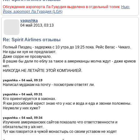
Обсуждение аэропорта Ла Гуардия выделено в отдельный топик:
Нью-
Йорк, аэропорт Ла Гуардия (LGA)
yagushka
04 май 2013, 03:13
Re: Spirit Airlines отзывы
Полный Пиздец - задержка с 10 утра до 19:25 пока. Рейс Вегас - Чикаго.
Ни еды ни хуя не предлагают.
Даже сорри не прозвучало.
В рашке бы дали по еблу за такое а американцы молча ждут - даже криков
нет.
НИКОГДА НЕ ЛЕТАЙТЕ ЭТОЙ КОМПАНИЕЙ.
yagushka » 04 май, 09:19
Написал мудакам на почту - посмотрим ответят ли.
yagushka » 04 май, 09:31
Кто ориентируется в законах.
Я как российский юрист знаю что у нас и вода и еда и звонки положены.
Неужели у них хуже?
yagushka » 04 май, 09:34
Изучение американских сайтов показало что ответственности и
обязательств у а/к нет.
Тут как говорится в чужой монастырь со своим уставом не ходят