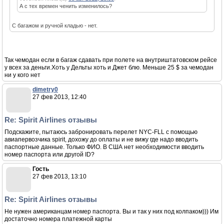
А с тех времен ченить изменилось?
С багажом и ручной кладью - нет.
Так чемодан если в багаж сдавать при полете на внутриштатовском рейсе
у всех за деньги.Хоть у Дельты хоть и Джет блю. Меньше 25 $ за чемодан
ни у кого нет
dimetry0
27 фев 2013, 12:40
Re: Spirit Airlines отзывы
Подскажите, пытаюсь забронировать перелет NYC-FLL с помощью
авиапервозчика spirit, дохожу до оплаты и не вижу где надо вводить
паспортные данные. Только ФИО. В США нет необходимости вводить
номер паспорта или другой ID?
Гость
27 фев 2013, 13:10
Re: Spirit Airlines отзывы
Не нужен американцам номер паспорта. Вы и так у них под колпаком))) Им
достаточно номера платежной карты