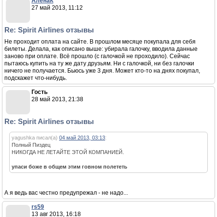
АленаК
27 май 2013, 11:12
Re: Spirit Airlines отзывы
Не проходит оплата на сайте. В прошлом месяце покупала для себя
билеты. Делала, как описано выше: убирала галочку, вводила данные
заново при оплате. Всё прошло (с галочкой не проходило). Сейчас
пытаюсь купить на ту же дату друзьям. Ни с галочкой, ни без галочки
ничего не получается. Бьюсь уже 3 дня. Может кто-то на днях покупал,
подскажет что-нибудь.
Гость
28 май 2013, 21:38
Re: Spirit Airlines отзывы
yagushka писал(а)
04 май 2013, 03:13
:
Полный Пиздец
НИКОГДА НЕ ЛЕТАЙТЕ ЭТОЙ КОМПАНИЕЙ.
упаси боже в общем этим говном полететь
А я ведь вас честно предупрежал - не надо...
rs59
13 авг 2013, 16:18