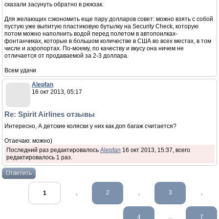
сказали засунуть обратно в рюкзак.
Для желающих сэкономить еще пару долларов совет: можно взять с собой
пустую уже выпитую пластиковую бутылку на Security Check, которую
потом можно наполнить водой перед полетом в автопоилках-
фонтанчиках, которые в большом количестве в США во всех местах, в том
числе и аэропортах. По-моему, по качеству и вкусу она ничем не
отличается от продаваемой за 2-3 доллара.
Всем удачи
Alepfan
16 окт 2013, 05:17
Re: Spirit Airlines отзывы
Интересно, А детские коляски у них как доп багаж считается?
Отаечаю: можно)
Последний раз редактировалось
Alepfan
16 окт 2013, 15:37, всего
редактировалось 1 раз.
Ответить
,
2
,
3
,
1
4
...
7