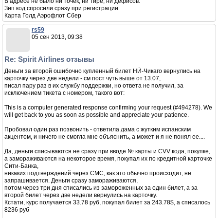
В адресе не было ни точек, ни тире, ни дефисов.
Зип код спросили сразу при регистрации.
Карта Голд Аэрофлот Сбер
rs59
05 сен 2013, 09:38
Re: Spirit Airlines отзывы
Деньги за второй ошибочно купленный билет НЙ-Чикаго вернулись на
карточку через две недели - см пост чуть выше от 13.07,
писал пару раз в их службу поддержки, но ответа не получил, за
исключением тикета с номером, такого вот:
This is a computer generated response confirming your request (#494278). We
will get back to you as soon as possible and appreciate your patience.
Пробовал один раз позвонить - ответила дама с жутким испанским
акцентом, и ничего не смогла мне объяснить, а может и я не понял ее....
Да, деньги списываются не сразу при вводе № карты и CVV кода, покупке,
а замораживаются на некоторое время, покупал их по кредитной карточке
Сити-Банка,
никаких подтверждений через СМС, как это обычно происходит, не
запрашивается. Деньги сразу замораживаются,
потом через три дня списались из замороженных за один билет, а за
второй билет через две недели вернулись на карточку.
Кстати, курс получается 33.78 руб, покупал билет за 243.78$, а списалось
8236 руб