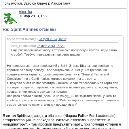
пользуются. Зато он ближе к Манхэттану
Alex_ka
01 мар 2013, 15:23
Re: Spirit Airlines отзывы
bryce.terner писал(а)
28 фев 2013, 16:37
:
Alex_ka писал(а)
28 фев 2013, 09:22
:
Еще раз напоминаю: карту, которой был произведен платеж, надо взять
с собой. Требуют предъявить при регистрации.
Не припоминаю таких требований у Spirit. Это же Штаты, они вообще не
парятся по этому поводу - все застраховано. Нет у них требования
предъявления карты, которой оплачен билет ни в "General Terms and
Conditions", ни в Confirmation, которое приходит на эл. почту.
Я покупал билет на послезавтра и никого не заинтересовала моя карта при
посадке, а зарегистрировался я онлайн и заранее распечатал посадочный,
прошел с ним сразу к выходу на посадку.
Два раза слетал с ними (больше не хочу)))) и не заметил, чтобы у кого-то
вообще спросили на гейте карту (а 95% летящих - с онлайн-регистрацией и
самостоятельно напечатанными посадочными).
Я летал Spirit'ом дважды, и оба раза (Niagara Falls и Fort Lauderdale)
авторегистрация не проходила: система отвечала "Обратитесь к
координатору", и там просили предъявить карту, при помощи которой я
производил покупку. Не знаю, чем это было вызвано, или тем, что я