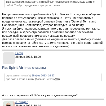
Еще раз напоминаю: карту, которой был произведен платеж, надо взять с
собой. Требуют предъявить при регистрации.
Не припоминаю таких требований у Spirit. Это же Штаты, они вообще не
парятся по этому поводу - все застраховано. Нет у них требования
предъявления карты, которой оплачен билет ни в "General Terms and
Conditions", ни в Confirmation, которое приходит на эл. почту.
Я покупал билет на послезавтра и никого не заинтересовала моя карта
при посадке, а зарегистрировался я онлайн и заранее распечатал
посадочный, прошел с ним сразу к выходу на посадку.
Два раза слетал с ними (больше не хочу)))) и не заметил, чтобы у кого-то
вообще спросили на гейте карту (а 95% летящих - с онлайн-регистрацией
и самостоятельно напечатанными посадочными).
Lamp
28 фев 2013, 18:00
Re: Spirit Airlines отзывы
bryce.terner писал(а)
28 фев 2013, 16:37
:
Два раза слетал с ними (больше не хочу))))).
А что не понравилось? В багаж у них сдавали чемодан?
e_burger
28 фев 2013, 18:44