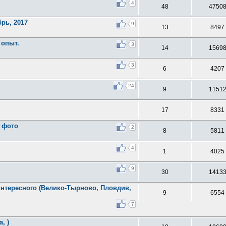
4
48
4750
рь, 2017
9
13
8497
 опыт.
3
14
1569
3
6
4207
24
9
1151
17
8331
, фото
2
8
5811
4
1
4025
9
30
1413
 интересного (Велико-Тырново, Пловдив,
9
6554
7
, )