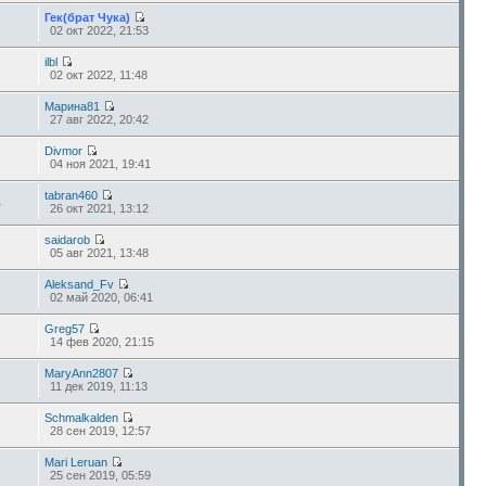
Гек(брат Чука)
02 окт 2022, 21:53
ilbl
02 окт 2022, 11:48
Марина81
27 авг 2022, 20:42
Divmor
04 ноя 2021, 19:41
tabran460
4
26 окт 2021, 13:12
saidarob
05 авг 2021, 13:48
Aleksand_Fv
02 май 2020, 06:41
Greg57
14 фев 2020, 21:15
MaryAnn2807
11 дек 2019, 11:13
Schmalkalden
28 сен 2019, 12:57
Mari Leruan
25 сен 2019, 05:59