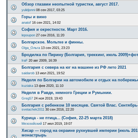
Обзор глазами неопытной туристки, август 2017.
yulidjonni
08 сен 2017, 03:25
Горы и вино
anatol'
16 сен 2021, 14:02
София и окрестности. Март 2016.
lepoupon
27 сен 2016, 11:20
Болгарское. Мольтке и финны.
Olga_Ольга
13 сен 2021, 23:23
Бродилка по Пирину (Болгария, треккинг, июль 2009)+фо
IraF
20 авг 2009, 16:39
Болгария с севера на юг на машине из РФ лето 2021
saidarob
13 июл 2021, 19:52
Неделя по Болгарии на автомобиле и отдых на побережье
kuziaka
13 фев 2020, 11:10
Неделя в Равде, немного Греции и Румынии.
Greg57
24 ноя 2019, 19:43
Болгария с ребенком 10 месяцев. Святой Влас. Сентябрь
svetachek2011
30 сен 2016, 22:20
Курица - не птица... (София, 22-25 марта 2018)
Мезозойский
17 июл 2019, 19:07
Хисар — город на окраине рухнувшей империи (июль 201
монастрырь