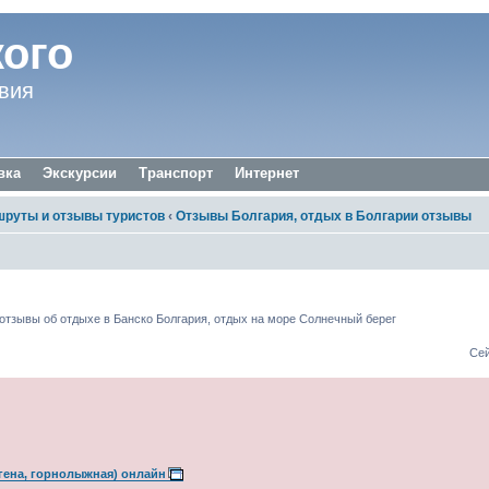
ого
вия
вка
Экскурсии
Транспорт
Интернет
руты и отзывы туристов
‹
Отзывы Болгария, отдых в Болгарии отзывы
ывы
 отзывы об отдыхе в Банско Болгария, отдых на море Солнечный берег
Сей
гена, горнолыжная) онлайн