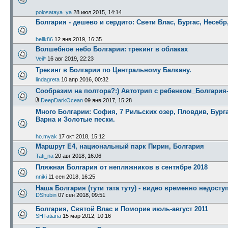
polosataya_ya
28 июл 2015, 14:14
Болгария - дешево и сердито: Свети Влас, Бургас, Несебр
bellk86
12 янв 2019, 16:35
Волшебное небо Болгарии: трекинг в облаках
Veil*
16 авг 2019, 22:23
Трекинг в Болгарии по Центральному Балкану.
lindagreta
10 апр 2016, 00:32
Сообразим на полтора?:) Автотрип с ребенком_Болгария
DeepDarkOcean
09 янв 2017, 15:28
Много Болгарии: София, 7 Рильских озер, Пловдив, Бурга
Варна и Золотые пески.
ho.myak
17 окт 2018, 15:12
Маршрут Е4, национальный парк Пирин, Болгария
Tati_na
20 авг 2018, 16:06
Пляжная Болгария от непляжников в сентябре 2018
nniki
11 сен 2018, 16:25
Наша Болгария (тути тата туту) - видео временно недосту
DShubin
07 сен 2018, 09:51
Болгария, Святой Влас и Поморие июль-август 2011
SHTatiana
15 мар 2012, 10:16