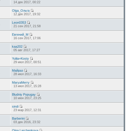
0
14 дек 2017, 00:22
Olga_Ольга
12 дек 2017, 19:32
Leon0353
6
21 сен 2017, 21:58
Евгений_М
16 сен 2017, 17:06
kaa202
05 авг 2017, 17:27
Yuliia+Kosty
7
29 июл 2017, 00:51
Майраз
2
28 июл 2017, 16:33
MaryaMerry
13 июл 2017, 15:28
Bludniy Popugay
10 июн 2017, 23:25
sindi
23 мар 2017, 12:31
Barberini
03 дек 2016, 23:32
Olga Larchenkova