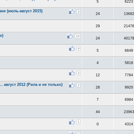
5
6223
не (июль-август 2015)
3
24
1368
29
2147
о)
10
24
4017
4
5
6649
4
5818
2
12
7784
 август 2012 (Рила и не только)
2
28
9920
7
6984
44
2396
1
0
4314