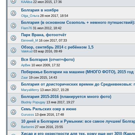
KAAlisa
22 июл 2015, 17:36
Болгария в ноябре
Olga_Ольга
28 ноя 2017, 18:54
Болгария (в основном Созополь + немного путешествий):
Flam76
31 июл 2012, 18:42
Парк Врана, фотоотчёт
Евгений_М
16 сен 2017, 07:33
Обзор, сентябрь 2014 с ребёнком 1,5
Valekud
03 мар 2016, 09:49
Вся Болгария (отчет+фото)
АрВик
10 июл 2009, 17:32
Побережье Болгарии на машине (МНОГО ФОТО), 2015 год
Zaar
19 сен 2015, 14:43
Болгария от доисторических времен до Средневековья: 
MaryaMerry
13 июл 2017, 15:28
Болгария 2015-2016 (планируется много фото)
Bludniy Popugay
13 янв 2017, 19:27
Семь Рильских озер в июне
Gurusss
13 фев 2016, 17:48
10 дней в Болгарии и Румынии: все самое лучшее/ Болга
Barberini
27 ноя 2016, 23:55
Хисар и его окрестности для тех, кому еще нет 30))) (Кар