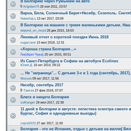
В Болгарию через Румынию на авто
Krigolam70
26 ноя 2011, 23:57
Варна, Бяла, Солнечный Берег+Несебр, Созополь. Сентяб
NatashaLu
13 окт 2017, 03:09
В Болгарию на машине с тремя маленькими детьми. Наш
depend_on_mood
28 дек 2015, 18:03
Ленивый отчет о короткой поездке Июнь 2018
sugarcane
13 июл 2018, 12:31
«Хороша страна Болгария…»
Гек(брат Чука)
20 окт 2015, 00:51
Из Санкт-Петербурга в Софию на автобусе Ecolines
Юлия Д.
16 окт 2014, 09:22
... Не "заграница"... С детьми 3-х и 1 года (сентябрь, 2017)
Моська
09 окт 2017, 11:56
Несебр, сентябрь 2017
Таиска
27 фев 2018, 07:07
Блеск и нищета Болгарии
softranger
29 июл 2017, 22:38
11 дней в Болгарии в августе: логистика осмотра самого
Бургас, София и однодневные выезды)
сергей333
27 авг 2017, 11:00
Болгария - это не Испания, отдых с детьми на вилле( Бяла