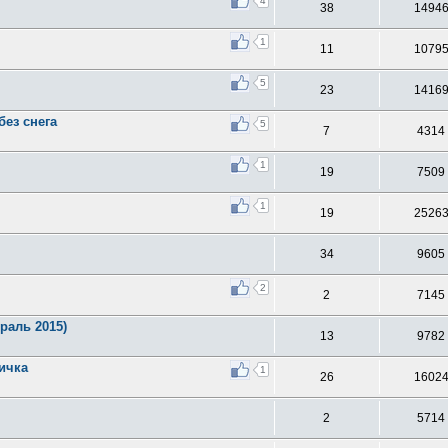
4
38
1494
1
11
1079
5
23
1416
ез снега
5
7
4314
1
19
7509
1
19
2526
34
9605
2
2
7145
раль 2015)
13
9782
вичка
1
26
1602
2
5714