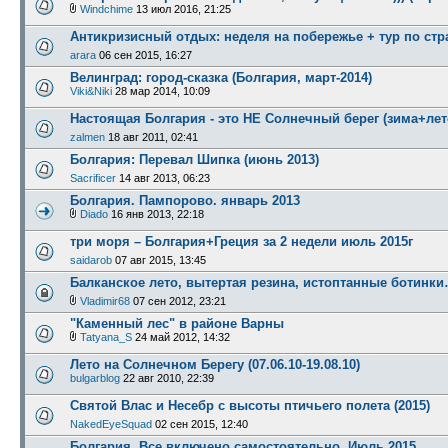
Windchime
13 июл 2016, 21:25
Антикризисный отдых: неделя на побережье + тур по стра
arara
06 сен 2015, 16:27
Велинград: город-сказка (Болгария, март-2014)
Viki&Niki
28 мар 2014, 10:09
Настоящая Болгария - это НЕ Солнечный берег (зима+лет
zalmen
18 авг 2011, 02:41
Болгария: Перевал Шипка (июнь 2013)
Sacrificer
14 авг 2013, 06:23
Болгария. Пампорово. январь 2013
Diado
16 янв 2013, 22:18
три моря – Болгария+Греция за 2 недели июль 2015г
saidarob
07 авг 2015, 13:45
Балканское лето, вытертая резина, истоптанные ботинки…
Vladimir68
07 сен 2012, 23:21
"Каменный лес" в районе Варны
Tatyana_S
24 май 2012, 14:32
Лето на Солнечном Берегу (07.06.10-19.08.10)
bulgarblog
22 авг 2010, 22:39
Святой Влас и Несебр с высоты птичьего полета (2015)
NakedEyeSquad
02 сен 2015, 12:40
Болгария. Все включено самостоятельно. Июль 2015.