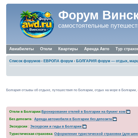
Форум Винск
самостоятельные путешест
Авиабилеты
Отели
Квартиры
Аренда Авто
Тур страхо
Список форумов
‹
ЕВРОПА форум
‹
БОЛГАРИЯ форум — отдых, марш
Отзывы Болгария, отдых в Болгарии отз
Болгария отзывы об отдыхе, путешествия по Болгарии, отдых на море в Болгарии,
Отели в Болгарии:
Бронирование отелей в Болгарии на букинг ком
Без депозита
:
Аренда автомобиля в Болгарии без депозита
Экскурсии
:
Экскурсии и гиды в Болгарии
Туристическая страховка
:
Оформление туристической страховки (для шен