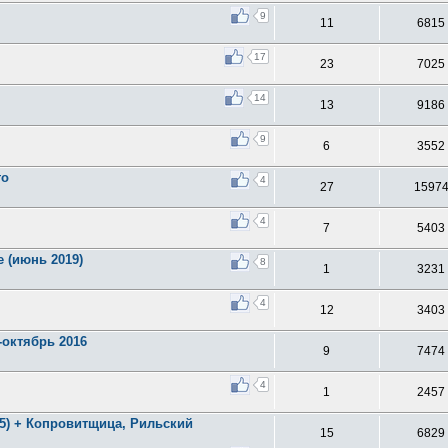
9
11
6815
17
23
7025
14
13
9186
9
6
3552
то
4
27
1597
4
7
5403
 (июнь 2019)
8
1
3231
4
12
3403
-октябрь 2016
9
7474
4
1
2457
5) + Копровитщица, Рильский
15
6829