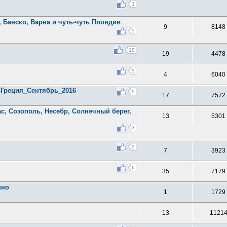
1
, Банско, Варна и чуть-чуть Пловдив
9
8148
5
10
19
4478
5
4
6040
-Греция_Сентябрь_2016
9
17
7572
с, Созополь, Несебр, Солнечный берег,
13
5301
3
5
7
3923
6
35
7179
пно
1
1729
13
1121