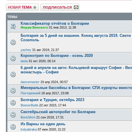
Новая тема
Подписаться на форум
ТЕМЫ
Классификатор отчётов о Болгарии
Форум Винского
01 янв 2013, 11:38
Болгария за 5 дней на машине. Конец августа 2019. Свети 
Созополь
yazhey
31 авг 2019, 21:37
Коронотрип по Болгарии - осень 2020
tasta
31 окт 2020, 00:14
6 дней в апреле на авто: Кольцевой маршрут София - Ве
монастырь - София
dancemaster
19 апр 2024, 00:57
Минеральные бассейны в Болгарии: СПА курорты вместо
Посторонний
18 апр 2017, 23:08
Болгария и Турция, октябрь 2023
BoeserBubb
22 окт 2023, 17:44
Сентябрьский автопробег по Болгарии
BorisShch
21 сен 2018, 17:31
Из Варны на один день
kotyabraka
07 июн 2020, 11:22