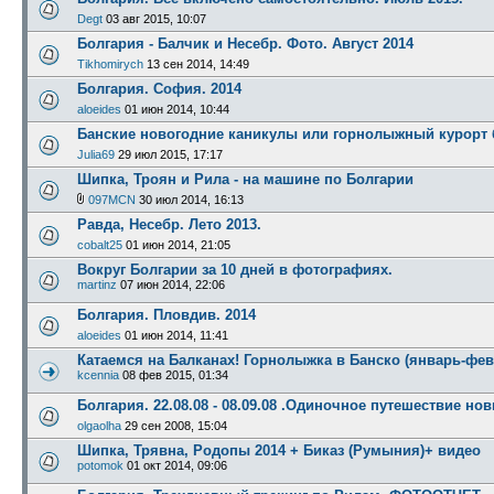
Degt
03 авг 2015, 10:07
Болгария - Балчик и Несебр. Фото. Август 2014
Tikhomirych
13 сен 2014, 14:49
Болгария. София. 2014
aloeides
01 июн 2014, 10:44
Банские новогодние каникулы или горнолыжный курорт б
Julia69
29 июл 2015, 17:17
Шипка, Троян и Рила - на машине по Болгарии
097MCN
30 июл 2014, 16:13
Равда, Несебр. Лето 2013.
cobalt25
01 июн 2014, 21:05
Вокруг Болгарии за 10 дней в фотографиях.
martinz
07 июн 2014, 22:06
Болгария. Пловдив. 2014
aloeides
01 июн 2014, 11:41
Катаемся на Балканах! Горнолыжка в Банско (январь-фев
kcennia
08 фев 2015, 01:34
Болгария. 22.08.08 - 08.09.08 .Одиночное путешествие но
olgaolha
29 сен 2008, 15:04
Шипка, Трявна, Родопы 2014 + Биказ (Румыния)+ видео
potomok
01 окт 2014, 09:06