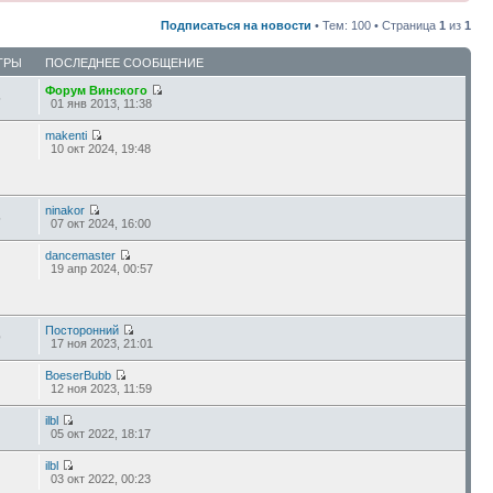
Подписаться на новости
• Тем: 100 • Страница
1
из
1
ТРЫ
ПОСЛЕДНЕЕ СООБЩЕНИЕ
Форум Винского
6
01 янв 2013, 11:38
makenti
10 окт 2024, 19:48
ninakor
6
07 окт 2024, 16:00
dancemaster
19 апр 2024, 00:57
Посторонний
9
17 ноя 2023, 21:01
BoeserBubb
12 ноя 2023, 11:59
ilbl
05 окт 2022, 18:17
ilbl
03 окт 2022, 00:23