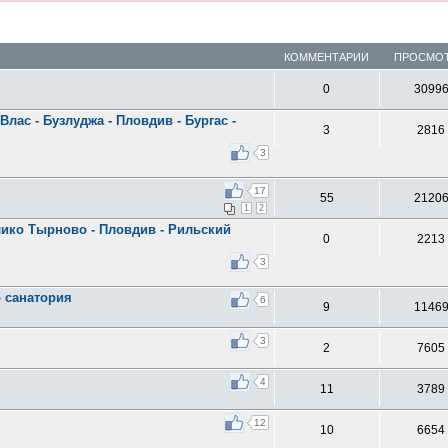
КОММЕНТАРИИ
ПРОСМО
0
3099
Влас - Бузлуджа - Пловдив - Бургас -
3
2816
3
17
55
2120
1
2
лико Тырново - Пловдив - Рильский
0
2213
3
 санатория
6
9
1146
3
2
7605
4
11
3789
12
10
6654