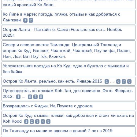
самый красивый Ко Липе.
Ко Липе в марте: погода, пляжи, отзывы и как добраться с
Лангкави
1
2
Остров Ланта - Паттайя-о. Самет.Реально как есть. Ноябрь
2025г.
Север и северо-восток Таиланда. Центральный Таиланд и
остров Ко Куд. Бангкок, Чиангмай, Чианграй, Пху чи фа, Пхаяо,
Нан, Лоэ, Ват Пху Ток, Кхонкэн.
Увлекательная поездка на Ко Куд: одна в бунгало с мышами и
без байка
Остров Ко Ланта, реально, как есть. Январь 2015
...
1
6
7
8
Путеводитель по пляжам Koh-Tao, для новичков. Фото. Февраль
2012.
...
1
6
7
8
Возвращаясь с Фиджи. На Пхукете с дроном
Остров Ко Куд: отзывы, пляжи, как добраться и стоит ли ехать на
Koh Kood
1
2
3
4
5
По Таиланду на машине вдвоем с дочкой 7 лет в 2019