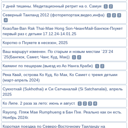
7 дней тишины. Медитационный ретрит на о. Самуи
1
2
Северный Таиланд 2012 (фоторепортаж,видео,инфа)
1
2
3
4
КхаоЛак-Ban Rak Thai-Mae Hong Son-ЧиангМай-Бангкок-Пхукет
первый раз с детьми 17.12.24-14.01.25
Коротко о Пхукете в несезон, 2025
Ваш маршрут изменен. По старым и новым местам `23`24
`25(Бангкок, Самет, Чанг, Куд, Мак))
1
2
Каякинг по пещерам.(выезд из Ао Нанга.Краби)
1
2
Река Квай, острова Ко Куд, Ко Мак, Ко Самет с тремя детьми
(март-апрель 2024)
Сукхотхай (Sukhothai) и Си Сатчаналай (Si Satchanalai), апрель
2025
Ко Липе. 2 раза за лето: июнь и август.
1
2
3
4
Rayong. Пляж Mae Rumphueng в Бан Пхе. Реально как он есть.
Ноябрь 2024г.
Короткая поездка по Северо-Восточному Таиланду на