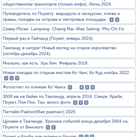
общественном транспорте (только инфа). Июнь 2024.
Путеводитель по Пхукету: маршруты и экскурсии, пляжи и
храмы, поездки на острова и смотровые площадки.
1
2
Север:Phrae- Lampang- Chiang Rai- Mae Salong- Phu Chi Fa
Первый раз в Тайланд (Пхукет, январь 2024)
Таиланд, в натуре! Новый взгляд на старое королевство
(октябрь-декабрь 2024)
Реально, как есть. Хуа Хин. Февраль 2018.
Новая поездка по старым местам Ко Чанг, Ко Куд ноябрь 2022.
1
2
3
Фотоотчет по пляжам Ко Чанга
...
1
4
5
6
3000 км на байке по Таиланду, апрель 2014, Самуи, Краби,
Пхукет, Пхи-Пхи, Тао, много фото
1
2
3
Паттайя-Районг(Мае рампанг) 2025
Цунами в Таиланде. Хроника событий конца декабря 2004 на
Пхукете от Винского
1
2
Пхукет и Краби для активных бродяг
1
2
3