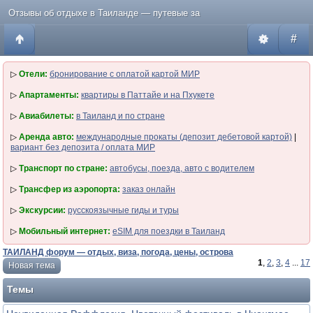
Отзывы об отдыхе в Таиланде — путевые за
#
▷
Отели:
бронирование с оплатой картой МИР
▷
Апартаменты:
квартиры в Паттайе и на Пхукете
▷
Авиабилеты:
в Таиланд и по стране
▷
Аренда авто:
международные прокаты (депозит дебетовой картой)
|
вариант без депозита / оплата МИР
▷
Транспорт по стране:
автобусы, поезда, авто с водителем
▷
Трансфер из аэропорта:
заказ онлайн
▷
Экскурсии:
русскоязычные гиды и туры
▷
Мобильный интернет:
eSIM для поездки в Таиланд
ТАИЛАНД форум — отдых, виза, погода, цены, острова
1
,
2
,
3
,
4
...
17
Новая тема
Темы