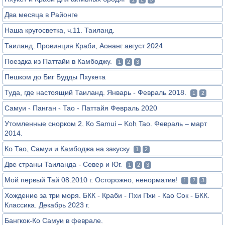
Два месяца в Районге
Наша кругосветка, ч.11. Таиланд.
Таиланд. Провинция Краби, Аонанг август 2024
Поездка из Паттайи в Камбоджу.
1
2
3
Пешком до Биг Будды Пхукета
Туда, где настоящий Таиланд. Январь - Февраль 2018.
1
2
Самуи - Панган - Тао - Паттайя Февраль 2020
Утомленные снорком 2. Ко Samui – Koh Tao. Февраль – март
2014.
Ко Тао, Самуи и Камбоджа на закуску
1
2
Две страны Таиланда - Север и Юг.
1
2
3
Мой первый Тай 08.2010 г. Осторожно, ненорматив!
1
2
3
Хождение за три моря. БКК - Краби - Пхи Пхи - Као Сок - БКК.
Классика. Декабрь 2023 г.
Бангкок-Ко Самуи в феврале.