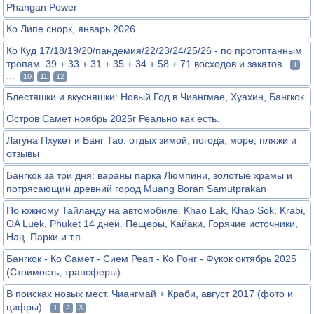
Phangan Power
Ко Липе снорк, январь 2026
Ко Куд 17/18/19/20/пандемия/22/23/24/25/26 - по протоптанным
тропам. 39 + 33 + 31 + 35 + 34 + 58 + 71 восходов и закатов.
1
...
10
11
12
Блестяшки и вкусняшки: Новый Год в Чиангмае, Хуахин, Бангкок
Остров Самет ноябрь 2025г Реально как есть.
Лагуна Пхукет и Банг Тао: отдых зимой, погода, море, пляжи и
отзывы
Бангкок за три дня: вараны парка Люмпини, золотые храмы и
потрясающий древний город Muang Boran Samutprakan
По южному Тайланду на автомобиле. Khao Lak, Khao Sok, Krabi,
OA Luek, Phuket 14 дней. Пещеры, Кайаки, Горячие источники,
Нац. Парки и т.п.
Бангкок - Ко Самет - Сием Реап - Ко Ронг - Фукок октябрь 2025
(Стоимость, трансферы)
В поисках новых мест. Чиангмай + Краби, август 2017 (фото и
цифры).
1
2
3