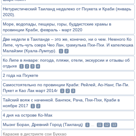
Нетуристический Таиланд недалеко от Пхукета и Краби (январь
2020).
Море, водопады, пещеры, горы, буддистские храмы в
провинции Краби, февраль - март 2020
Две недели в Таиланде – это же, конечно, ни о чем. Немного Ко
Липе, чуть-чуть озера Чео Лан, грамулька Пхи-Пхи. И капелюшка
Малайзии (Куала-Лумпур).
1
2
Ко Липе в январе: погода, пляжи, отели, экскурсии и отзывы об
отдыхе
1
2
3
4
2 года на Пхукете
Самостоятельно по провинции Краби: Рейлей, Ао-Нанг, Пи-Пи.
Пукет и Као Лак март 2014г
1
2
3
Тайский вояж с начинкой. Бангкок, Рача, Пхи-Пхи, Краби в
ноябре 2017
1
2
4 дня на острове Ко-Мак
Мыэнг Боран, Древний Город (Таиланд)
...
1
11
12
13
Караоке в дистрикте сои Букхао