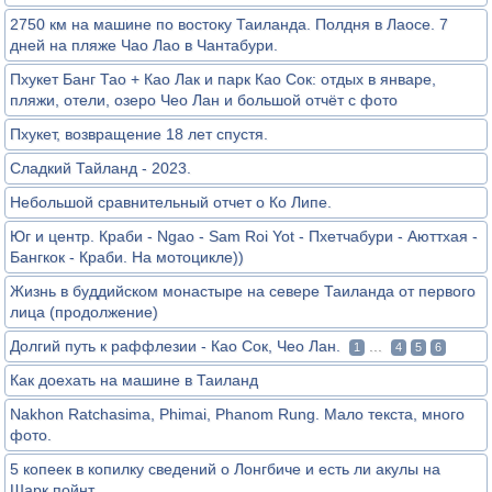
2750 км на машине по востоку Таиланда. Полдня в Лаосе. 7
дней на пляже Чао Лао в Чантабури.
Пхукет Банг Тао + Као Лак и парк Као Сок: отдых в январе,
пляжи, отели, озеро Чео Лан и большой отчёт с фото
Пхукет, возвращение 18 лет спустя.
Сладкий Тайланд - 2023.
Небольшой сравнительный отчет о Ко Липе.
Юг и центр. Краби - Ngao - Sam Roi Yot - Пхетчабури - Аюттхая -
Бангкок - Краби. На мотоцикле))
Жизнь в буддийском монастыре на севере Таиланда от первого
лица (продолжение)
Долгий путь к раффлезии - Као Сок, Чео Лан.
...
1
4
5
6
Как доехать на машине в Таиланд
Nakhon Ratchasima, Phimai, Phanom Rung. Мало текста, много
фото.
5 копеек в копилку сведений о Лонгбиче и есть ли акулы на
Шарк пойнт