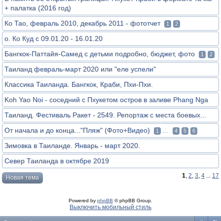
+ палатка (2016 год)
Ко Тао, февраль 2010, декабрь 2011 - фототчет
1
2
о. Ко Куд с 09.01.20 - 16.01.20
Бангкок-Паттайя-Самед с детьми подробно, бюджет, фото
1
2
Таиланд февраль-март 2020 или "еле успели"
Классика Таиланда. Бангкок, Краби, Пхи-Пхи.
Koh Yao Noi - соседний с Пхукетом остров в заливе Phang Nga
Таиланд. Фестиваль Ракет - 2549. Репортаж с места боевых...
От начала и до конца..."Пляж" (Фото+Видео)
...
1
4
5
6
Зимовка в Таиланде. Январь - март 2020.
Север Таиланда в октябре 2019
1
,
2
,
3
,
4
...
17
Новая тема
Powered by
phpBB
© phpBB Group.
Выключить мобильный стиль