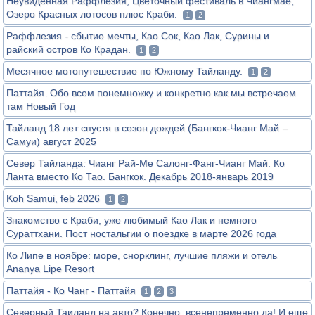
Неувиденная Раффлезия, Цветочный фестиваль в Чиангмае,
Озеро Красных лотосов плюс Краби.
1
2
Раффлезия - сбытие мечты, Као Сок, Као Лак, Сурины и
райский остров Ко Крадан.
1
2
Месячное мотопутешествие по Южному Тайланду.
1
2
Паттайя. Обо всем понемножку и конкретно как мы встречаем
там Новый Год
Тайланд 18 лет спустя в сезон дождей (Бангкок-Чианг Май –
Самуи) август 2025
Север Тайланда: Чианг Рай-Ме Салонг-Фанг-Чианг Май. Ко
Ланта вместо Ко Тао. Бангкок. Декабрь 2018-январь 2019
Koh Samui, feb 2026
1
2
Знакомство с Краби, уже любимый Као Лак и немного
Сураттхани. Пост ностальгии о поездке в марте 2026 года
Ко Липе в ноябре: море, снорклинг, лучшие пляжи и отель
Ananya Lipe Resort
Паттайя - Ко Чанг - Паттайя
1
2
3
Северный Таиланд на авто? Конечно, всенепременно да! И еще