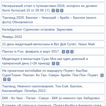
Несерьезный отчет о путешествии-2016, которого не должно
было быть(upd.15 от 28.06.17)
1
2
3
Таиланд 2020: Бангкок – Чианграй – Краби – Бангкок (много
фото) Обновляется
Калейдоскоп Суринских островов. Зарисовки.
Январь 2022
21 день медитаций-випассаны в Ват Дой Сутеп, Чианг Май
Панган is Fun, февраль и март 2017.
1
2
3
Медитация в монастыре Суан Мок как один длинный и
прекрасный день (+2й приезд)
1
2
На прокатном мотобайке по маршруту Пхукет- КаоЛак-
СуратТхани- Панган- Ко Тао- Самуи- Краби- Пхи-Пхи- Пхукет.
1
2
3
Таиланд. Немного скалолазания, Тон-Сай, Бангкок,
Канчанабури. Октябрь 2012
БКК - Ко Чанг - Патая - Самуи - БКК (и немного про Хабаровск
В память об открытых границах. Пхукет-Краби в формате тачка