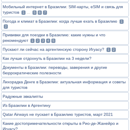
Мобильный интернет в Бразилии: SIM-карты, eSIM и связь для
туристов
...
1
5
6
7
Погода и климат в Бразилии: когда лучше ехать в Бразилию
1
2
Прививки для поездки в Бразилию: какие нужны и что
рекомендуют
1
2
3
4
5
Пускают ли сейчас на аргентинскую сторону Игуасу?
1
2
Как лучше отдохнуть в Бразилии на 3 недели?
Документы в Бразилии: переводы, заверения и другие
бюррократические полезности
Лихорадка Денге в Бразилии: актуальная информация и советы
для туристов
Радужные эвкалипты
Из Бразилии в Аргентину
Qatar Airways не пускает в Бразилию туристов, март 2021
Какие достопримечательности открыты в Рио-де-Жанейро и
Игуасу?