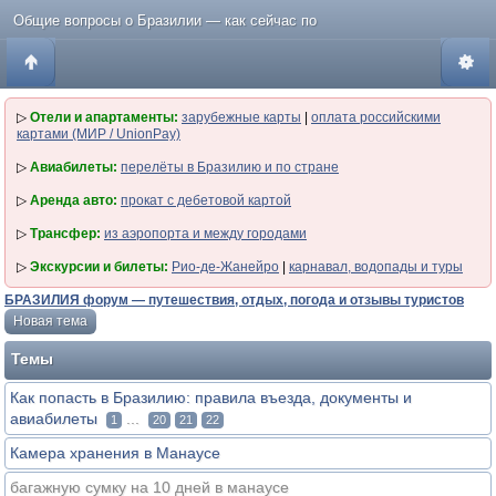
Общие вопросы о Бразилии — как сейчас по
▷
Отели и апартаменты:
зарубежные карты
|
оплата российскими
картами (МИР / UnionPay)
▷
Авиабилеты:
перелёты в Бразилию и по стране
▷
Аренда авто:
прокат с дебетовой картой
▷
Трансфер:
из аэропорта и между городами
▷
Экскурсии и билеты:
Рио-де-Жанейро
|
карнавал, водопады и туры
БРАЗИЛИЯ форум — путешествия, отдых, погода и отзывы туристов
Новая тема
Темы
Как попасть в Бразилию: правила въезда, документы и
авиабилеты
...
1
20
21
22
Камера хранения в Манаусе
багажную сумку на 10 дней в манаусе