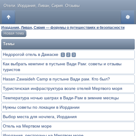
Отели. Иордания, Ливан, Сирия. Отзывы
Иордания, Ливан, Сирия — форумы о путешествиях и безопасности
Новая тема
Темы
Недорогой отель в Дамаске
1
2
3
Как выбрать кемпинг в пустыне Вади Рам: советы и отзывы
туристов
Hasan Zawaideh Camp в пустыне Вади рам. Кто был?
Туристичская инфраструктура возле отелей Мертвого моря
Температура ночью шатрах в Вади-Рам в зимние месяцы
Нужны советы по локации в Иордании
Выбор места для ночлега, Иордания
Отель на Мертвом море
Иордания, рестораны на Мертвом море