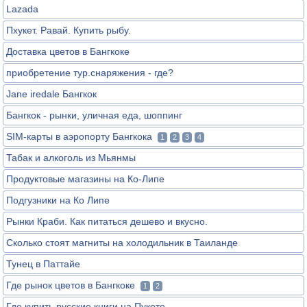
Lazada
Пхукет. Равай. Купить рыбу.
Доставка цветов в Бангкоке
приобретение тур.снаряжения - где?
Jane iredale Бангкок
Бангкок - рынки, уличная еда, шоппинг
SIM-карты в аэропорту Бангкока
1
2
3
4
Табак и алкоголь из Мьянмы
Продуктовые магазины на Ко-Липе
Подгузники на Ко Липе
Рынки Краби. Как питаться дешево и вкусно.
Сколько стоят магниты на холодильник в Таиланде
Тунец в Паттайе
Где рынок цветов в Бангкоке
1
2
Где купить русские книги на Пукете