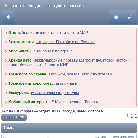
Шопинг в Таиланде — что купить, цены и т
#
▷
Отели:
бронирование с оплатой картой МИР
▷
Апартаменты:
квартиры в Паттайе и на Пхукете
▷
Авиабилеты:
в Таиланд и по стране
▷
Аренда авто:
международные прокаты (депозит дебетовой картой)
|
вариант без депозита / оплата МИР
▷
Транспорт по стране:
автобусы, поезда, авто с водителем
▷
Трансфер из аэропорта:
заказ онлайн
▷
Экскурсии:
русскоязычные гиды и туры
▷
Мобильный интернет:
eSIM для поездки в Таиланд
ТАИЛАНД форум — отдых, виза, погода, цены, острова
1
,
2
,
3
Новая тема
Темы