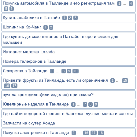
Покупка автомобиля в Таиланде и его регистрация там
...
1
4
5
6
Купить анаболики в Паттайе
1
2
3
Шопинг на Ко-Чанг
1
2
Где купить детское питание в Паттайе: пюре и смеси для
малышей
Интернет магазин Lazada
Номера телефонов в Таиланде.
Лекарства в Тайланде
...
1
8
9
10
Привезти фрукты из Таиланда, есть ли ограничения
...
1
15
16
17
чучела крокодилов(или изделия) привозили?
Ювелирные изделия в Таиланде
...
1
7
8
9
Где найти недорогой шопинг в Бангкоке: лучшие места и советы
Запчасти на скутер Хонда
Покупка электроники в Таиланде
...
1
16
17
18