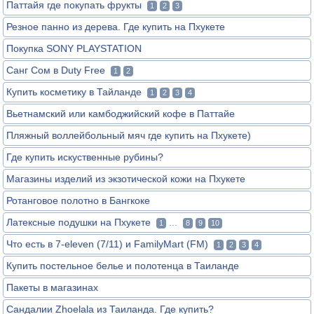
Паттайя где покупать фрукты
1
2
3
Резное панно из дерева. Где купить на Пхукете
Покупка SONY PLAYSTATION
Санг Сом в Duty Free
1
2
Купить косметику в Тайланде
1
2
3
4
Вьетнамский или камбоджийский кофе в Паттайе
Пляжный воллейбольный мяч где купить на Пхукете)
Где купить искуственные рубины?
Магазины изделий из экзотической кожи на Пхукете
Ротанговое полотно в Бангкоке
Латексные подушки на Пхукете
...
1
8
9
10
Что есть в 7-eleven (7/11) и FamilyMart (FM)
1
2
3
4
Купить постельное белье и полотенца в Таиланде
Пакеты в магазинах
Сандалии Zhoelala из Таиланда. Где купить?