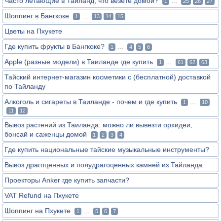
Часто летающие в Тайланд, что везете домой?
...
1
25
26
27
Шоппинг в Бангкоке
...
1
13
14
15
Цветы на Пхукете
Где купить фрукты в Бангкоке?
...
1
4
5
6
Apple (разные модели) в Таиланде где купить
...
1
61
62
63
Тайский интернет-магазин косметики с (бесплатной) доставкой
по Тайланду
Алкоголь и сигареты в Таиланде - почем и где купить
...
1
10
11
12
Вывоз растений из Таиланда: можно ли вывезти орхидеи,
бонсай и саженцы домой
1
2
3
4
Где купить национальные тайские музыкальные инструменты?
Вывоз драгоценных и полудрагоценных камней из Тайланда
Проекторы Anker где купить запчасти?
VAT Refund на Пхукете
Шоппинг на Пхукете
...
1
5
6
7