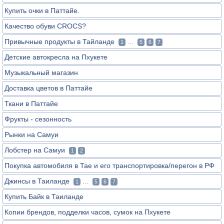
Купить очки в Паттайе.
Качество обуви CROCS?
Привычные продукты в Тайланде
...
1
5
6
7
Детские автокресла на Пхукете
Музыкальный магазин
Доставка цветов в Паттайе
Ткани в Паттайе
Фрукты - сезонность
Рынки на Самуи
Лобстер на Самуи
1
2
Покупка автомобиля в Тае и его транспортировка/перегон в РФ
Джинсы в Таиланде
...
1
5
6
7
Купить Байк в Таиланде
Копии брендов, подделки часов, сумок на Пхукете