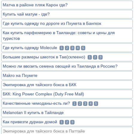
Матча в районе пляж Карон где?
Купить чай матум - где?
Где купить одежду по дороге из Пхукета в Бангкок
Как купить парфюмерию в Таиланде: советы и цены для
туристов
Где купить одежду Molecule
1
2
3
4
5
Большие размеры шмоток в Тае(склеено)
1
2
3
Можно ли ввозить семена овощей из Таиланда в Россию?
Makro на Пхукете
Экипировка для тайского бокса в БКК
БКК: King Power Complex (Duty Free Mall)
Качественные чемоданы-есть ли?
1
2
3
4
5
Melanotan II купить в Тайланде
Как привезти дуриан домой
1
2
3
Экипировка для тайского бокса в Паттайе