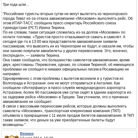
Три года шли...
"Российские туристы вторые сутки не могут вылететь из черногорского
города Тиват из-за отказа авиакомпании «Московия» выполнять рейс. Об
этом ИТАР-ТАСС сообщила пресс-секретарь Российского союза
туриндустрии (РСТ) Ирина Тюрина.
По ее словам, такая ситуация сложилась из-за долгов «Московии» по
оплате топлива. «Туристов просто отказываются сажать в самолет. А
сегодня где-то в 13:00 мск представители авиакомпании заявили
пассажирам, что вывозить их из Черногории не будут, и сказали им, чтобы
они заново покупали авиабилеты у других перевозчиков. Это, конечно,
беспредел», — заявила Тюрина.
Она также сообщила, что большинство самолетов авиакомпании, кроме
двух, арестованы. Перевозчик, однако, по словам Тюриной, об имеющихся
проблемах не сообщил и никаких официальных писем в Росавиацию не
направил.
Одновременно с этим проблемы с вылетом возникли и у туристов из
Волгограда и Астрахани: они не могут отправиться в Анталию. Как
сообщили «Интерфаксу» в пресс-службе международного аэропорта
Астрахани, более 90 пассажиров уже сутки сидят в здании аэропорта из-
за задержки рейса «Московии» в Турцию. Там уточнили, что о причинах
авиакомпания не сообщает.
В связи с массовыми переносами рейсов, которые должны выполнять
самолеты «Московии», транспортная клиринговая компания (ТКП)
объявила о прекращении с 11 июля продаж билетов авиакомпании. В ТКП
также заявили, что деньги за уже приобретенные билеты будут
возмещены."
Вернер