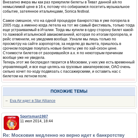
Внезапно вчера мы как раз прикупили билеты в Тиват данной а/к по
немыслимой цене в 16 к, потому что собираемся посетить музыкальное
событие, затеянное итальянцами, Sonica festival.
Самое смешное, что на одной процедуре банкротства я уже погорела в
2005 году, а именно когда летела на тот же самый фестиваль, только тогда
еще устраиваемый в Италии. Тогда мы купили в одну сторону билет какой-
то лажевой итальянской авиакомпанией, которая по итогам прогорела, и
рейс отменили, не уведомив вообще. Узнали мы лишь только по
просмотру на сайте аэропортов, за неделю до вылета, пришлось в
срочном порядке покупать новые билеты уже по хай-сизон цене.
Стоимости билетов от разорившейся а.к. я по некоторым причинам
вообще уже не увидела.
Теперь этот же беспредел творится в Московии, у них уже есть временный
управляющий, и все еще целясь на грузовые авиаперевозки, ОАО очень
сильно хочет по-ходу подвязать с пассажирскими, и оставить нас с
билетом на летном поле.
ПОХОЖИЕ ТЕМЫ
–
Eva Air идет в Star Alliance
Sportsman1987
11 июл 2014, 18:44
Re: Московия медленно но верно идет к банкротству