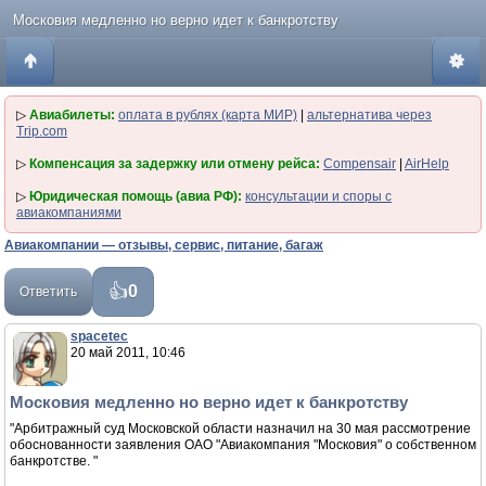
Московия медленно но верно идет к банкротству
▷
Авиабилеты:
оплата в рублях (карта МИР)
|
альтернатива через
Trip.com
▷
Компенсация за задержку или отмену рейса:
Compensair
|
AirHelp
▷
Юридическая помощь (авиа РФ):
консультации и споры с
авиакомпаниями
Авиакомпании — отзывы, сервис, питание, багаж
0
Ответить
spacetec
20 май 2011, 10:46
Московия медленно но верно идет к банкротству
"Арбитражный суд Московской области назначил на 30 мая рассмотрение
обоснованности заявления ОАО "Авиакомпания "Московия" о собственном
банкротстве. "