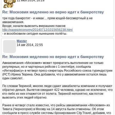
12 июл 2014, 16:29
Re: Московия медленно но верно идет к банкротству
три года банкротят - и никак ... прям кощей-бессмертный а не
авиакомпания.
Вроде, начали вывозить вчерашних паксов:
http://нахер/economy/20140712/1015656238.html
- и возобновили сегодня нынешние полёты.
Master
14 авг 2014, 22:55
Re: Московия медленно но верно идет к банкротству
Авиакомпания «Московия» может прекратить выполнение не только
регулярных, но и чартерных рейсов с 1 сентября, сообщила
«Интерфаксу» в четверг пресс-секретарь Российского союза туриндустрии
(РСТ) Ирина Тюрина. Она добавила, что у авиакомпании остался лишь
один самолет.
По словам Тюриной, многие люди сдают авиабилеты компании и получают
обратно деньги. Вылетов ожидают 422 человека, однако не исключено, что
кто-либо из них откажется от полета. Тюриной непонятно, как потом
вывозить этих людей обратно.
Ранее в четверг стало известно, что рейсы авиакомпании «Московия» из
Тивата (Черногория) в Москву на 14 августа были отменены. Об этом
сообщили в пресс-службе системы бронирования City.Travel, добавив, что