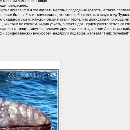
ной красоты больше нет нигде.
еще прекраснее..
ть с аквалангом и посмотреть местные подводные красоты, а также поплавать
же, если бы они были - сомневаюсь, что смогла бы залезть в такую воду Тур
у с садиком у мексиканской семьи и стали терпеливо дожидаться прихода кит
яц, мы так и не сможем никуда уехать, а спустя два - будем расставаться со с
 семи лет от роду станут ее лучшими друзьями, и что в далеком Лорето мы на
ой рождественских вкусностей, надарили подарков, напевая " Feliz Novedad!"