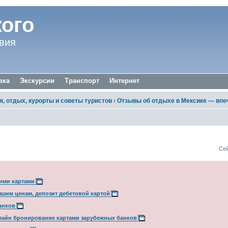
ого
вия
вка
Экскурсии
Транспорт
Интернет
 отдых, курорты и советы туристов
‹
Отзывы об отдыхе в Мексике — впе
портаж.
Сей
ими картами
шим ценам, депозит дебетовой картой
анков
Онлайн бронирование картами зарубежных банков