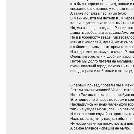
это было первое желание), нашли и
внезапно отлетевшее у коляски коле
А также попали в песчаную бурю.
В Мехико-Сити мы летели KLM через
Конечно, ужасно хотелось выйти из 
Но, мы все еще граждане России, ко
дышать свободным воздухом Амстерд
Но и в Аэропорту везде чувствовал
Майки с коноплей, музей, куски сыра
в чайнике, рояль, на котором то играют
И везде елки ,потому что скоро Рожд
Очень интересный и удобный аэропорт
Потом мы долго летели на большом,
очень опасный город Мехико Сити. Н
еще два раза и побывали в столице,
В первый приезд провели мы в Мехико
Летели авиакомпанией Volaris, кото
Из La Paz долго ехали на автобусе п
Это примерно 5 часов по горам и се
Насладились жизнью маленького горо
так и не увидев моря , спешно ретир
И совершенно случайно прожили там
Надо сказать, что у нас, как обычно,
Ну кроме как китов посмотреть и дом
А самое главное - спешки не было.