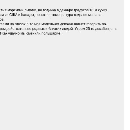
 с морскими львами, но водичка в декабре градусов 18, а сухих
истам из США и Канады, понятно, температура воды не мешала.
ов.
лезами на глазах. Что моя маленькая девочка начнет говорить по-
йдем действительно родных и близких людей. Утром 25-го декабря, они
 ! Как удачно мы сменили полушарие!