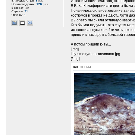
И, как и многие, считала, что подоб
Благодарил (а):
3
раз.
Поблагодарили:
126
раз.
В Баха Калифорнии эти цвета были 
Возраст:
49
Появлялось сильное желание занырну
Страны:
21
костюмов в прокат не дают.. Хотя да
Отчеты:
1
В Лорето мы сняли отличную квартир
Кто бы мог подумать, что спустя мес
испански,а внуки хозяйки четырех и
пришли к нас в дом с большой тарелк
А потом пришли киты...
[img]
kity-smotryat-na-nasmama.jpg
[/img]
ВЛОЖЕНИЯ