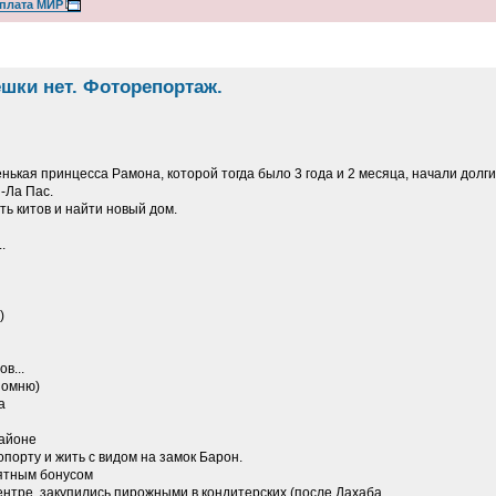
оплата МИР
ешки нет. Фоторепортаж.
енькая принцесса Рамона, которой тогда было 3 года и 2 месяца, начали долг
-Ла Пас.
ть китов и найти новый дом.
.
)
в...
 помню)
а
районе
ропорту и жить с видом на замок Барон.
иятным бонусом
нтре, закупились пирожными в кондитерских (после Дахаба,