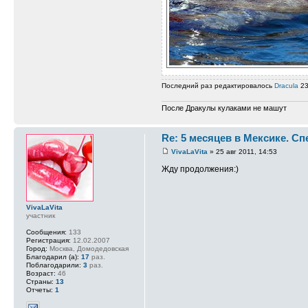
Последний раз редактировалось
Dracula
23
После Дракулы кулаками не машут
Re: 5 месяцев в Мексике. С
VivaLaVita
» 25 авг 2011, 14:53
Жду продолжения:)
VivaLaVita
участник
Сообщения:
133
Регистрация:
12.02.2007
Город:
Москва, Домодедовская
Благодарил (а):
17
раз.
Поблагодарили:
3
раз.
Возраст:
46
Страны:
13
Отчеты:
1