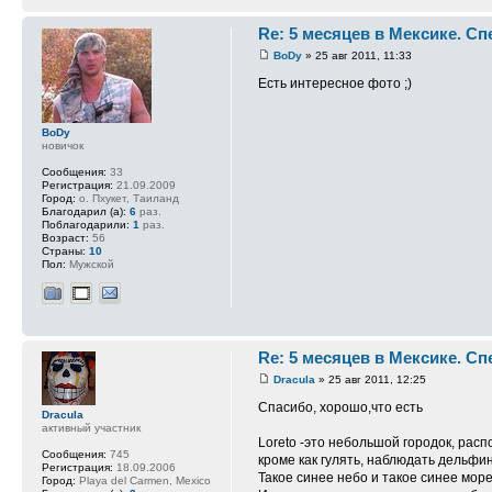
Re: 5 месяцев в Мексике. С
BoDy
» 25 авг 2011, 11:33
Есть интересное фото ;)
BoDy
новичок
Сообщения:
33
Регистрация:
21.09.2009
Город:
о. Пхукет, Таиланд
Благодарил (а):
6
раз.
Поблагодарили:
1
раз.
Возраст:
56
Страны:
10
Пол:
Мужской
Re: 5 месяцев в Мексике. С
Dracula
» 25 авг 2011, 12:25
Спасибо, хорошо,что есть
Dracula
активный участник
Loreto -это небольшой городок, рас
Сообщения:
745
кроме как гулять, наблюдать дельфин
Регистрация:
18.09.2006
Такое синее небо и такое синее море
Город:
Playa del Carmen, Mexico