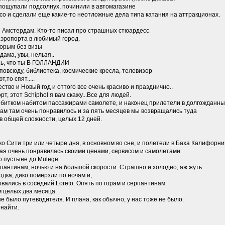
 пощупали подсолнух, починили в автомагазине
со и сделали еще какие-то неотложные дела типа катания на аттракционах.
 Амстердам. Кто-то писал про страшных стюардесс
аэропорта в любимый город.
торым без визы
ама, увы, нельзя..
ось, что ты В ГОЛЛАНДИИ
 повсюду, библиотека, космические кресла, телевизор
,то спят.....
ество и Новый год и оттого все очень красиво и празднично..
, этот Schiphol я вам скажу...Все для людей.
 битком набитом пассажирами самолете, и наконец прилетели в долгожданный
ам там очень понравилось и за пять месяцев мы возвращались туда
 в общей сложности, целых 12 дней.
 Сити три или четыре дня, в основном во сне, и полетели в Баха Калифорнию
рая очень понравилась своими ценами, сервисом и самолетами.
о пустыне до Mulege.
рпантинам, ночью и на большой скорости. Страшно и холодно, аж жуть.
дка, дико померзли по ночам и,
овались в соседний Loreto. Опять по горам и серпантинам.
 целых два месяца.
 не было путеводителя. И плана, как обычно, у нас тоже не было.
 найти.