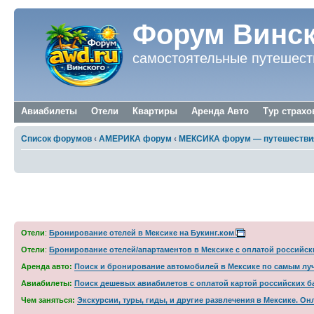
Форум Винск
самостоятельные путешест
Авиабилеты
Отели
Квартиры
Аренда Авто
Тур страхо
Список форумов
‹
АМЕРИКА форум
‹
МЕКСИКА форум — путешествия,
5 месяцев в Мексике. Спешки нет. Фоторе
Отели
:
Бронирование отелей в Мексике на Букинг.ком
Отели
:
Бронирование отелей/апартаментов в Мексике с оплатой российск
Аренда авто:
Поиск и бронирование автомобилей в Мексике по самым луч
Авиабилеты:
Поиск дешевых авиабилетов с оплатой картой российских б
Чем заняться:
Экскурсии, туры, гиды, и другие развлечения в Мексике. 