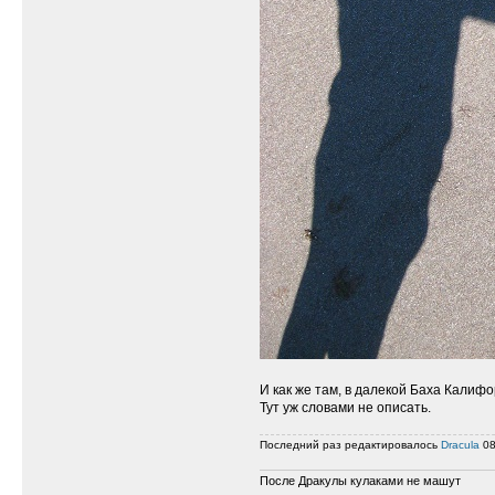
И как же там, в далекой Баха Калифо
Тут уж словами не описать.
Последний раз редактировалось
Dracula
08
После Дракулы кулаками не машут