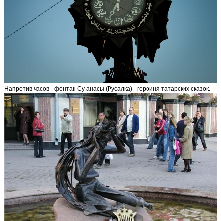
Напротив часов - фонтан Су анасы (Русалка) - героиня татарских сказок.