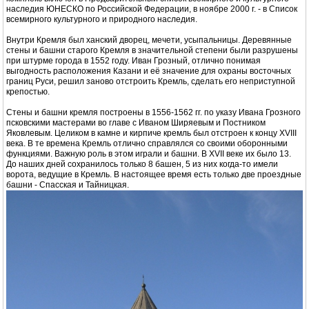
наследия ЮНЕСКО по Российской Федерации, в ноябре 2000 г. - в Список
всемирного культурного и природного наследия.
Внутри Кремля был ханский дворец, мечети, усыпальницы. Деревянные
стены и башни старого Кремля в значительной степени были разрушены
при штурме города в 1552 году. Иван Грозный, отлично понимая
выгодность расположения Казани и её значение для охраны восточных
границ Руси, решил заново отстроить Кремль, сделать его неприступной
крепостью.
Стены и башни кремля построены в 1556-1562 гг. по указу Ивана Грозного
псковскими мастерами во главе с Иваном Ширяевым и Постником
Яковлевым. Целиком в камне и кирпиче кремль был отстроен к концу XVIII
века. В те времена Кремль отлично справлялся со своими оборонными
функциями. Важную роль в этом играли и башни. В XVII веке их было 13.
До наших дней сохранилось только 8 башен, 5 из них когда-то имели
ворота, ведущие в Кремль. В настоящее время есть только две проездные
башни - Спасская и Тайницкая.