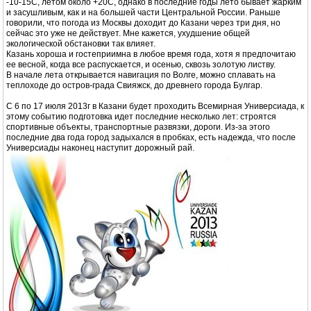
-10-15С, летом около +20С, однако в последние годы лето бывает жарким
и засушливым, как и на большей части Центральной России. Раньше
говорили, что погода из Москвы доходит до Казани через три дня, но
сейчас это уже не действует. Мне кажется, ухудшение общей
экологической обстановки так влияет.
Казань хороша и гостеприимна в любое время года, хотя я предпочитаю
ее весной, когда все распускается, и осенью, сквозь золотую листву.
В начале лета открывается навигация по Волге, можно сплавать на
теплоходе до остров-града Свияжск, до древнего города Булгар.
С 6 по 17 июля 2013г в Казани будет проходить Всемирная Универсиада, к
этому событию подготовка идет последние несколько лет: строятся
спортивные объекты, транспортные развязки, дороги. Из-за этого
последние два года город задыхался в пробках, есть надежда, что после
Универсиады наконец наступит дорожный рай.