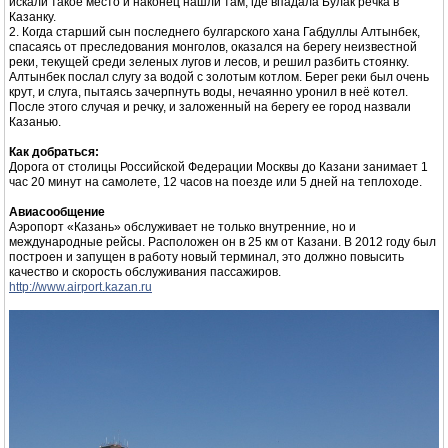
искали такое место и наконец нашли там, где впадала Булак речка в
Казанку.
2. Когда старший сын последнего булгарского хана Габдуллы Алтынбек,
спасаясь от преследования монголов, оказался на берегу неизвестной
реки, текущей среди зеленых лугов и лесов, и решил разбить стоянку.
Алтынбек послал слугу за водой с золотым котлом. Берег реки был очень
крут, и слуга, пытаясь зачерпнуть воды, нечаянно уронил в неё котел.
После этого случая и речку, и заложенный на берегу ее город назвали
Казанью.
Как добраться:
Дорога от столицы Российской Федерации Москвы до Казани занимает 1
час 20 минут на самолете, 12 часов на поезде или 5 дней на теплоходе.
Авиасообщение
Аэропорт «Казань» обслуживает не только внутренние, но и
международные рейсы. Расположен он в 25 км от Казани. В 2012 году был
построен и запущен в работу новый терминал, это должно повысить
качество и скорость обслуживания пассажиров.
http://www.airport.kazan.ru