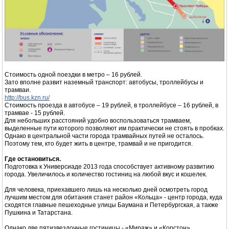
Стоимость одной поездки в метро – 16 рублей.
Зато вполне развит наземный транспорт: автобусы, троллейбусы и
трамваи.
http://bus.kzn.ru/
Стоимость проезда в автобусе – 19 рублей, в троллейбусе – 16 рублей, в
трамвае - 15 рублей.
Для небольших расстояний удобно воспользоваться трамваем,
выделенные пути которого позволяют им практически не стоять в пробках.
Однако в центральной части города трамвайных путей не осталось.
Поэтому тем, кто будет жить в центре, трамвай и не пригодится.
Где остановиться.
Подготовка к Универсиаде 2013 года способствует активному развитию
города. Увеличилось и количество гостиниц на любой вкус и кошелек.
Для человека, приехавшего лишь на несколько дней осмотреть город
лучшим местом для обитания станет район «Кольца» - центр города, куда
сходятся главные пешеходные улицы Баумана и Петербургская, а также
Пушкина и Татарстана.
Однако две пятизвездочные гостиницы - «Мираж» и «Корстон»