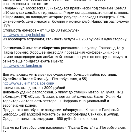
расположены вовсе не там.
«Мираж»
(ул. Московская, 5) находится практически под стенами Кремля,
в 10 минутах ходьбы от жд.вокзала. Рядом есть развлекательный комплекс
«Пирамида», на площадке которого регулярно проходят концерты. Есть
фитнес-клуб, центр красоты, боулинг и ночной клуб. Напротив расположен
ЦУМ.
Стоимость номеров – от 4,6 до 30 тыс.рублей
http://www.mirage-hotel.ru/
Из аэропорта встречают, стоимость услуги – 1 260 рублей в одну сторону.
Гостиничный комплекс
«Корстон»
расположен на улице Ершова, д.1а, у
Парка Горького. Хорошее место для проведения конференций, но не
самое подходящее для любителей пеших прогулок по центру, потому что
от него еще придется ехать в центр.
http://www.kzn.korston.ru
Для желающих жить в центре существует большой выбор гостиниц.
Сулейман Палас Отель
(ул. Петербургская, д.55)
http://www.suleimanpalace.com/
стоимость стандарта от 3000 рублей.
Довольно удачно расположен. 5 минут до станции метро Пл.Тукая, ТРЦ
«Кольцо», ТРК «Сувар-Плаза», спортивный комплекс Баскет-Холл. На
территории отеля есть ресторан «Шафран» с национальной и
европейской кухней.
Предлагают автобусные экскурсии: обзорную по Казани, в Раифский
Богородицкий мужской монастырь, на остров-град Свияжск, в Булгар.
Средняя стоимость экскрусии – 650 рублей на человека.
Там же на Петербургской расположен
"Гранд Отель"
(ул.Петербургская,