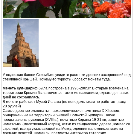
У подножия башни Сююмбике увидите раскопки древних захоронений под
стеклянной крышей. Почему-то туристы бросают монеты туда.
Мечеть Кул-Шариф
была построена в 1996-2005гг. В старые времена на
территории Кремля была мечеть с таким же названием, однако до наших
дней не сохранилась.
В мечети работает Музей Ислама (по понедельникам не работает, вход –
20 рублей)
Самые древние экспонаты – археологические памятники Х-ХI веков,
обнаруженные на территории бывшей Волжской Булгарии. Также
представлены рукописи (ХVIII в.), печатные Кораны 19-21 вв, вышитые
намазлыки (молитвенный коврик), четки из сандалового дерева, компас со
стрелкой, всегда указывающей на Мекку, одеяния паломников, макеты
древних мечетей, шамаили, предметы интерьера татарских