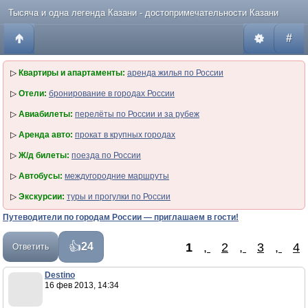
Тысяча и одна легенда Казани - достопримечательности Казани
#
▷
Квартиры и апартаменты:
аренда жилья по России
▷
Отели:
бронирование в городах России
▷
Авиабилеты:
перелёты по России и за рубеж
▷
Аренда авто:
прокат в крупных городах
▷
Ж/д билеты:
поезда по России
▷
Автобусы:
междугородние маршруты
▷
Экскурсии:
туры и прогулки по России
Путеводители по городам России — приглашаем в гости!
1
,
2
,
3
,
4
24
Ответить
Destino
16 фев 2013, 14:34