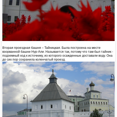
Вторая проездная башня – Тайницкая. Была построена на месте
взорванной башни Нур-Али. Называется так, потому что там был тайник -
подземный ход к источнику, из которого осажденные доставали воду. Она
до сих пор сохранила коленчатый проезд.