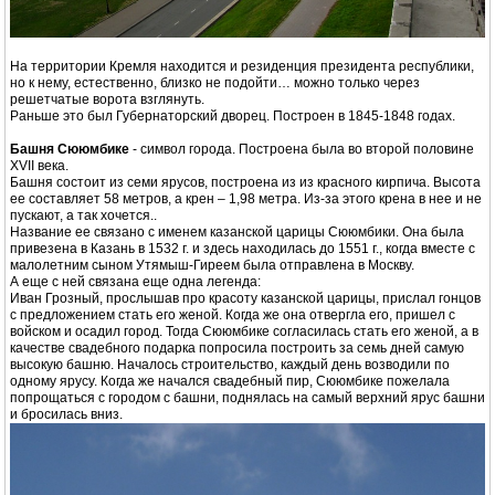
На территории Кремля находится и резиденция президента республики,
но к нему, естественно, близко не подойти… можно только через
решетчатые ворота взглянуть.
Раньше это был Губернаторский дворец. Построен в 1845-1848 годах.
Башня Сююмбике
- символ города. Построена была во второй половине
XVII века.
Башня состоит из семи ярусов, построена из из красного кирпича. Высота
ее составляет 58 метров, а крен – 1,98 метра. Из-за этого крена в нее и не
пускают, а так хочется..
Название ее связано с именем казанской царицы Сююмбики. Она была
привезена в Казань в 1532 г. и здесь находилась до 1551 г., когда вместе с
малолетним сыном Утямыш-Гиреем была отправлена в Москву.
А еще с ней связана еще одна легенда:
Иван Грозный, прослышав про красоту казанской царицы, прислал гонцов
с предложением стать его женой. Когда же она отвергла его, пришел с
войском и осадил город. Тогда Сююмбике согласилась стать его женой, а в
качестве свадебного подарка попросила построить за семь дней самую
высокую башню. Началось строительство, каждый день возводили по
одному ярусу. Когда же начался свадебный пир, Сююмбике пожелала
попрощаться с городом с башни, поднялась на самый верхний ярус башни
и бросилась вниз.