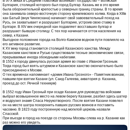
В IX-X веках в Среднем Поволжье возникает государство – Волжская
Булгария, столицей которого был город Булгар. Казань же в это время
была оборонительной крепостью у северных границ страны. В то время
она занимала северо-восточную сторону кремлевского холма. Когда в XIIIв
хан Батый (внук Чингисхана) начинает свой завоевательный поход на
Русь, он захватывает и разрушает Булгарию, устроив свою ставку в
Булгаре. В XIV век очередной хан подавляет восставших булгар и
разрушает бывшую столицу. С тех пор начинается отток населения на
север, к Казани.
Выгодное положение города на Волго-Камском водном пути повлияло на
его активное развитие.
К XV веку город становится столицей Казанского ханства. Между
Казанским ханством и Русью существовали тесные экономические связи,
прерываемые иногда обоюдными набегами.
В 1552 к городу двинулась русская армия во главе с Иваном Грозным.
Тогда город был взять штурмом и Казанское ханство окончательно было
присоединено к Москве.
О тех временах напоминает «домик Ивана Грозного» - Памятник воинам,
павшим при взятии Казани (ул. Саид-Галеева, акватория р. Казанка,
проезд до ост. Речной техникум)
В 1552 году Иван Грозный при осаде Казани для руководства войсками
выбрал возвышенное место на левом берегу Казанки, разбил здесь шатер
и водрузил знамя Спаса Нерукотворного. После взятия Казани повелел
он на месте шатра похоронить павших русских воинов и поставить
часовню. В 1823 году построенную над могилой церковь назвали
Спасской.
При въезде в город на поезде со стороны Москвы слева на р. Казанке как
раз можно его увидеть.