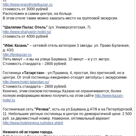
1).
http://www.grandhotelkazan.ru
стоимость от 3000 рублей
Расположен в самом центре, на Кольце.
В этом отеле также можно заказать место на групповой экскурсии.
"Шаляпин Палас Отель"
(ул. Университетская, 7)
http://www.shalyapin-hotel.ru/
стоимость от 4000 рублей
"Ибис Казань"
– сетевой отель категории 3 звезды. ул. Право-Булачная,
д. 43/1
http://ibiskazan.ru
Пять минут – и вы на улице Баумана. 10 минут – и у ст. метро.
Стоимость стандарта – 2800 рублей.
Гостиница
«Татарстан»
- ул.Пушкина, 4, простая, без претензий, но в
центре. От этой гостиницы ежедневно отходят автобусы с экскурсиями.
http://www.hotel-tatarstan.ru/
Стоимость стандарта – 2800 рублей.
Конечно, этим списком гостиницы Казани не ограничиваются, более
полную информацию можно получить на этом сайте
http://www.kazan-
hotel.ru
Гостиничная сеть
"Регина"
, есть на ул.Баумана д.47/9 и на Петербургской,
11. Небольшие уютные гостиницы в центре по демократичной цене. 2 500
руб. за двухместный номер. Наверное, оптимальный вариант
http://www.hotelregina.ru/index.shtml
Немного об истории города.