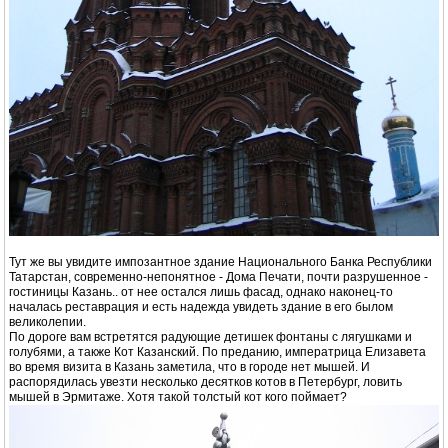
Тут же вы увидите импозантное здание Национального Банка Республики
Татарстан, современно-непонятное - Дома Печати, почти разрушенное -
гостиницы Казань.. от нее остался лишь фасад, однако наконец-то
началась реставрация и есть надежда увидеть здание в его былом
великолепии.
По дороге вам встретятся радующие детишек фонтаны с лягушками и
голубями, а также Кот Казанский. По преданию, императрица Елизавета
во время визита в Казань заметила, что в городе нет мышей. И
распорядилась увезти несколько десятков котов в Петербург, ловить
мышей в Эрмитаже. Хотя такой толстый кот кого поймает?