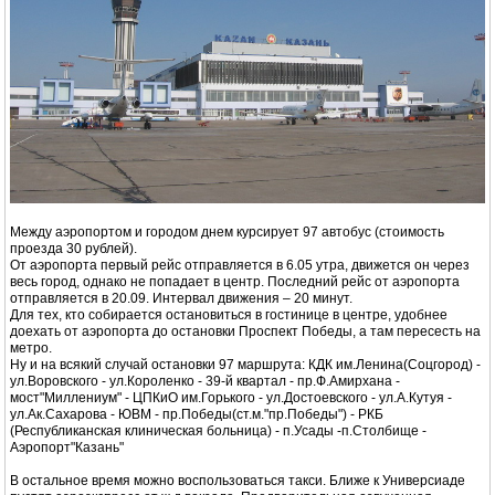
Между аэропортом и городом днем курсирует 97 автобус (стоимость
проезда 30 рублей).
От аэропорта первый рейс отправляется в 6.05 утра, движется он через
весь город, однако не попадает в центр. Последний рейс от аэропорта
отправляется в 20.09. Интервал движения – 20 минут.
Для тех, кто собирается остановиться в гостинице в центре, удобнее
доехать от аэропорта до остановки Проспект Победы, а там пересесть на
метро.
Ну и на всякий случай остановки 97 маршрута: КДК им.Ленина(Соцгород) -
ул.Воровского - ул.Короленко - 39-й квартал - пр.Ф.Амирхана -
мост"Миллениум" - ЦПКиО им.Горького - ул.Достоевского - ул.А.Кутуя -
ул.Ак.Сахарова - ЮВМ - пр.Победы(ст.м."пр.Победы") - РКБ
(Республиканская клиническая больница) - п.Усады -п.Столбище -
Аэропорт"Казань"
В остальное время можно воспользоваться такси. Ближе к Универсиаде