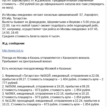
пустят аэроэкспресс от ж.д.вокзала. Предварительная озвученная
стоимость – 250 рублей (но до официального запуска все-таки утверждать
не могу).
Из Москвы ежедневно летают несколько авиакомпаний: S7, Аэрофлот,
Ютэйр, Татарстан.
Вылеты бывают из Домодедово, Шереметьево и Внуково с 5.00 утра до
22.00, так что любой турист сможет подобрать себе подходящий рейс.
S7, например, осуществляет три рейса из Москвы ежедневно: в 07.45,
14.50, 19.45
Средняя стоимость билета около 4 тысяч.
Ж.д. сообщение
http://www.rzd.ru
Поезда из Москвы в Казань отправляются с Казанского вокзала.
Прибывают на Центральный вокзал.
Есть несколько поездов между Москвой и Казанью:
1. Фирменный «Татарстан» №002Й, ежедневный, отправление в 22.08,
прибытие в 09.27. Стоимость плацкарта – 1 404 рубля, стоимость купе – 2
777 рублей.
2. №050М, ежедневный, отправление в 19.20, прибытие в 08.26.
Стоимость плацкарта – 973 рубля, стоимость купе – 1 854 рубля.
3. №098Х, ежедневный, отправление в 22.16, прибытие в 10.10.
Стоимость плацкарта – 973 рубля, стоимость купе – 1 854 рубля.
4. №112М, проходящий, ежедневный, отправление в 22.24, прибытие в
10.21. Стоимость плацкарта – 973 рубля, стоимость купе – 1 854 рубля.