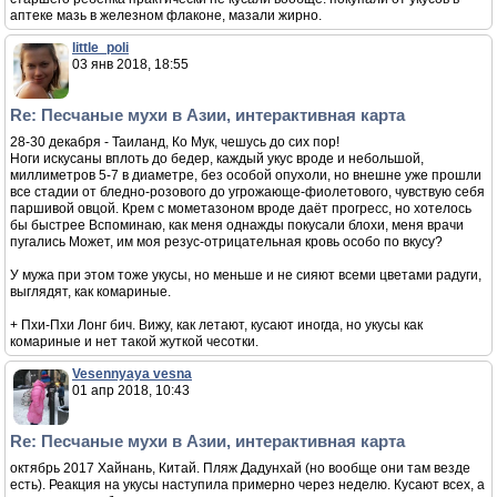
аптеке мазь в железном флаконе, мазали жирно.
little_poli
03 янв 2018, 18:55
Re: Песчаные мухи в Азии, интерактивная карта
28-30 декабря - Таиланд, Ко Мук, чешусь до сих пор!
Ноги искусаны вплоть до бедер, каждый укус вроде и небольшой,
миллиметров 5-7 в диаметре, без особой опухоли, но внешне уже прошли
все стадии от бледно-розового до угрожающе-фиолетового, чувствую себя
паршивой овцой. Крем с мометазоном вроде даёт прогресс, но хотелось
бы быстрее Вспоминаю, как меня однажды покусали блохи, меня врачи
пугались Может, им моя резус-отрицательная кровь особо по вкусу?
У мужа при этом тоже укусы, но меньше и не сияют всеми цветами радуги,
выглядят, как комариные.
+ Пхи-Пхи Лонг бич. Вижу, как летают, кусают иногда, но укусы как
комариные и нет такой жуткой чесотки.
Vesennyaya vesna
01 апр 2018, 10:43
Re: Песчаные мухи в Азии, интерактивная карта
октябрь 2017 Хайнань, Китай. Пляж Дадунхай (но вообще они там везде
есть). Реакция на укусы наступила примерно через неделю. Кусают всех, а