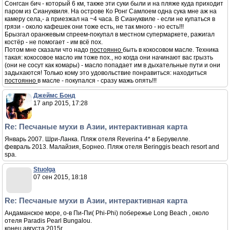
Сонгсан бич - который 6 км, также эти суки были и на пляже куда приходит
паром из Сиануквиля. На острове Ко Ронг Самлоем одна сука мне аж на
камеру села,- а приезжал на ~4 часа. В Сиануквиле - если не купаться в
грязи - около кафешек они тоже есть, не так много - но есть!!!
Брызгал оранжевым спреем-покупал в местном супермаркете, ражигал
костёр - не помогает - им всё пох.
Потом мне сказали что надо
постоянно
быть в кокосовом масле. Техника
такая: кокосовое масло им тоже пох., но когда они начинают вас грызть
(они не сосут как комары) - масло попадает им в дыхательные пути и они
задыхаются! Только кому это удовольствие понравиться: находиться
постоянно
в масле - покупался - сразу мажь опять!!!
Джеймс Бонд
17 апр 2015, 17:28
Re: Песчаные мухи в Азии, интерактивная карта
Январь 2007. Шри-Ланка. Пляж отеля Reverina 4* в Берувелле.
февраль 2013. Малайзия, Борнео. Пляж отеля Beringgis beach resort and
spa.
Stuolga
07 сен 2015, 18:18
Re: Песчаные мухи в Азии, интерактивная карта
Андаманское море, о-в Пи-Пи( Phi-Phi) побережье Long Beach , около
отеля Paradis Pearl Bungalou.
конец августа 2015г.