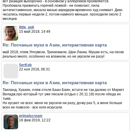
вот реакция выборочно - в основном у аллергиков проявляется.
Пробовала прижигать горячей ложкой - не помогает, пила
антигистаминное, мазала мазью акридерм-временно зуд снимает. Дико
чесались первые недели 2, потом намного меньше. проходили около 2
месяцев
little_poli
15 май 2018, 14:49
Re: Песчаные мухи в Азии, интерактивная карта
май 2018, пляж Уппувели, Тринкомале, Шри-Ланка. Мушки есть, на песке
реально много, особенно на влажном, но не укусили ни разу!
SerKob
22 ноя 2018, 06:31
Re: Песчаные мухи в Азии, интерактивная карта
Таиланд, Хуахин, пляж отеля Баан Баян, кстати не так далеко от Маркет
Виладж,про который тут уже писали (отдых с 20.11.18) после обеда их
тьма.
Но кусают не всех: меня не укусили ни разу, дочку раз 5, а жене больше
всех не повезло - все ноги искусали.
primalscream
18 фев 2019, 12:22