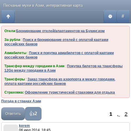
Песчаные мухи в Азии, интерактивная карта
#
Отели
:
Бронирование отелей/апартаментов на Букинг.ком
За рубли
:
Поиск и бронирование отелей с оплатой картами
российских банков
Авиабилеты
:
Поиск и покупка авиабилетов с оплатой картами
российских банков
Трансфер между городами в Азии
:
Покупка билетов на трансферы
12Go между городами в Азии
Трансферы
:
Заказ трансфера из аэропорта и между городами,
оплата картами российских банков
Страховка:
Оформление туристической страховки для отдыха
Погода в странах Азии
1
,
2
2
Ответить
kerem
06 июл 2014, 18:45