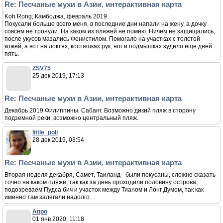
Re: Песчаные мухи в Азии, интерактивная карта
Koh Rong, Камбоджа, февраль 2019
Покусали больше всего меня, в последние дни напали на жену, а дочку
совсем не тронули. На каком из пляжей не помню. Ничем не защищались,
после укусов мазались Фенистилом. Помогало на участках с толстой
кожей, а вот на локтях, костяшках рук, ног и подмышках зудело еще дней
пять.
ZSV75
25 дек 2019, 17:13
Re: Песчаные мухи в Азии, интерактивная карта
Декабрь 2019 Филиппины. Сабанг. Возможно дикий пляж в сторону
подземной реки, возможно центральный пляж.
little_poli
28 дек 2019, 03:54
Re: Песчаные мухи в Азии, интерактивная карта
Вторая неделя декабря, Самет, Таиланд - были покусаны, сложно сказать
точно на каком пляже, так как за день проходили половину острова,
подозреваем Пудса бич и участок между Тианом и Лонг Думом, так как
именно там залегали надолго.
Апро
01 янв 2020, 11:18