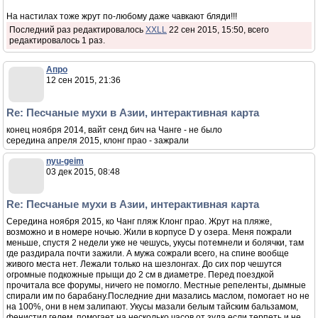
На настилах тоже жрут по-любому даже чавкают бляди!!!
Последний раз редактировалось
XXLL
22 сен 2015, 15:50, всего
редактировалось 1 раз.
Апро
12 сен 2015, 21:36
Re: Песчаные мухи в Азии, интерактивная карта
конец ноября 2014, вайт сенд бич на Чанге - не было
середина апреля 2015, клонг прао - зажрали
nyu-geim
03 дек 2015, 08:48
Re: Песчаные мухи в Азии, интерактивная карта
Середина ноября 2015, ко Чанг пляж Клонг прао. Жрут на пляже,
возможно и в номере ночью. Жили в корпусе D у озера. Меня пожрали
меньше, спустя 2 недели уже не чешусь, укусы потемнели и болячки, там
где раздирала почти зажили. А мужа сожрали всего, на спине вообще
живого места нет. Лежали только на шезлонгах. До сих пор чешутся
огромные подкожные прыщи до 2 см в диаметре. Перед поездкой
прочитала все форумы, ничего не помогло. Местные репеленты, дымные
спирали им по барабану.Последние дни мазались маслом, помогает но не
на 100%, они в нем залипают. Укусы мазали белым тайским бальзамом,
фенистил гелем, помогает на несколько часов от зуда если терпеть и не