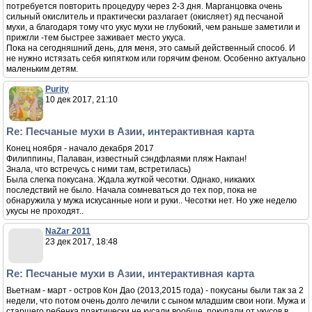
потребуется повторить процедуру через 2-3 дня. Марганцовка очень
сильный окислитель и практически разлагает (окисляет) яд песчаной
мухи, а благодаря тому что укус мухи не глубокий, чем раньше заметили и
прижгли -тем быстрее заживает место укуса.
Пока на сегодняшний день, для меня, это самый действенный способ. И
не нужно истязать себя кипятком или горячим феном. Особенно актуально
маленьким детям.
Purity
10 дек 2017, 21:10
Re: Песчаные мухи в Азии, интерактивная карта
Конец ноября - начало декабря 2017
Филиппины, Палаван, известный сэндфлаями пляж Накпан!
Знала, что встречусь с ними там, встретилась)
Была слегка покусана. Ждала жуткой чесотки. Однако, никаких
последствий не было. Начала сомневаться до тех пор, пока не
обнаружила у мужа искусанные ноги и руки.. Чесотки нет. Но уже неделю
укусы не проходят..
NaZar 2011
23 дек 2017, 18:48
Re: Песчаные мухи в Азии, интерактивная карта
Вьетнам - март - остров Кон Дао (2013,2015 года) - покусаны были так за 2
недели, что потом очень долго лечили с сыном младшим свои ноги. Мужа и
старшего ребенка практически не кусали вообще. покупали от укусов в