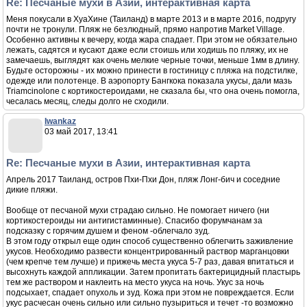
Re: Песчаные мухи в Азии, интерактивная карта
Меня покусали в ХуаХине (Таиланд) в марте 2013 и в марте 2016, подругу
почти не тронули. Пляж не безлюдный, прямо напротив Market Village.
Особенно активны к вечеру, когда жара спадает. При этом не обязательно
лежать, садятся и кусают даже если стоишь или ходишь по пляжу, их не
замечаешь, выглядят как очень мелкие черные точки, меньше 1мм в длину.
Будьте осторожны - их можно принести в гостиницу с пляжа на подстилке,
одежде или полотенце. В аэропорту Бангкока показала укусы, дали мазь
Triamcinolone с кортикостероидами, не сказала бы, что она очень помогла,
чесалась месяц, следы долго не сходили.
Iwankaz
03 май 2017, 13:41
Re: Песчаные мухи в Азии, интерактивная карта
Апрель 2017 Таиланд, остров Пхи-Пхи Дон, пляж Лонг-бич и соседние
дикие пляжи.
Вообще от песчаной мухи страдаю сильно. Не помогает ничего (ни
кортикостероиды ни антигистаминные). Спасибо форумчанам за
подсказку с горячим душем и феном -облегчало зуд.
В этом году открыл еще один способ существенно облегчить заживление
укусов. Необходимо развести концентрированный раствор марганцовки
(чем крепче тем лучше) и прижечь места укуса 5-7 раз, давая впитаться и
высохнуть каждой аппликации. Затем пропитать бактерицидный пластырь
тем же раствором и наклеить на место укуса на ночь. Укус за ночь
подсыхает, спадает опухоль и зуд. Кожа при этом не повреждается. Если
укус расчесан очень сильно или сильно пузыриться и течет -то возможно