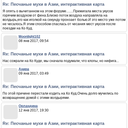
Re: Песчаные мухи в Азии, интерактивная карта
Я опять о вычитанном на этом форуме........Прижигала места укусов
горячим воздухом от фена.Близко поток воздуха направляла на
волдырь,его как иголкой на секунду пронзает болью.И это место уже потом
не чесалось.Я этим способом спаслась от чесания мест укусов после
поездки на Ко Куд.
Moonlight102
08 янв 2017, 09:54
Re: Песчаные мухи в Азии, интерактивная карта
Нас сожрали на Ко Куде, мы сначала подумали, что клопы, но нифига...
Анира
09 янв 2017, 03:49
Re: Песчаные мухи в Азии, интерактивная карта
По этой причине перестали ездить на Ко Куд.Очень долго мучились по
возвращению домой с этими волдырями.
Орландина
12 янв 2017, 19:30
Re: Песчаные мухи в Азии, интерактивная карта