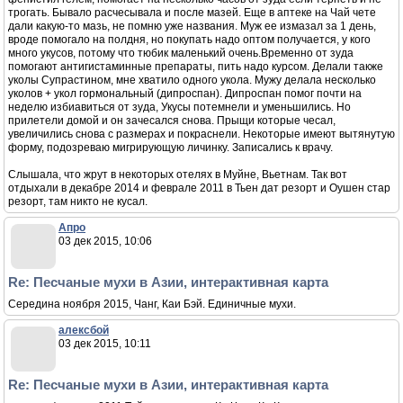
трогать. Бывало расчесывала и после мазей. Еще в аптеке на Чай чете
дали какую-то мазь, не помню уже названия. Муж ее измазал за 1 день,
вроде помогало на полдня, но покупать надо оптом получается, у кого
много укусов, потому что тюбик маленький очень.Временно от зуда
помогают антигистаминные препараты, пить надо курсом. Делали также
уколы Супрастином, мне хватило одного укола. Мужу делала несколько
уколов + укол гормональный (дипроспан). Дипроспан помог почти на
неделю избиавиться от зуда, Укусы потемнели и уменьшились. Но
прилетели домой и он зачесался снова. Прыщи которые чесал,
увеличились снова с размерах и покраснели. Некоторые имеют вытянутую
форму, подозреваю мигрирующую личинку. Записались к врачу.
Слышала, что жрут в некоторых отелях в Муйне, Вьетнам. Так вот
отдыхали в декабре 2014 и феврале 2011 в Тьен дат резорт и Оушен стар
резорт, там никто не кусал.
Апро
03 дек 2015, 10:06
Re: Песчаные мухи в Азии, интерактивная карта
Середина ноября 2015, Чанг, Каи Бэй. Единичные мухи.
алексбой
03 дек 2015, 10:11
Re: Песчаные мухи в Азии, интерактивная карта