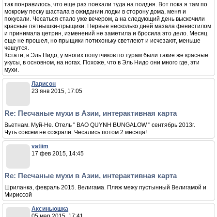
так понравилось, что еще раз поехали туда на полдня. Вот пока я там по
мокрому песку шастала в ожидании лодки в сторону дома, меня и
покусали. Чесаться стало уже вечером, а на следующий день выскочили
красные пятнышки-прыщики. Первые несколько дней мазала фенистилом
и принимала цетрин, изменений не заметила и бросила это дело. Месяц
еще не прошел, но прыщики потихоньку светлеют и исчезают, меньше
чешутся.
Кстати, в Эль Нидо, у многих попутчиков по турам были такие же красные
укусы, в основном, на ногах. Похоже, что в Эль Нидо они много где, эти
мухи.
Ларисон
23 янв 2015, 17:05
Re: Песчаные мухи в Азии, интерактивная карта
Вьетнам. Муй-Не. Отель " BAO QUYNH BUNGALOW " сентябрь 2013г.
Чуть совсем не сожрали. Чесались потом 2 месяца!
vatiim
17 фев 2015, 14:45
Re: Песчаные мухи в Азии, интерактивная карта
Шриланка, февраль 2015. Велигама. Пляж межу пустынный Велигамой и
Мириссой
Аксиньюшка
05 мар 2015, 17:41