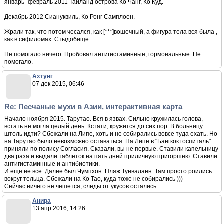
январь- февраль 2011 Тайланд острова Ко Чанг, Ко Куд.
Декабрь 2012 Сиануквиль, Ко Ронг Самплоен.
Жрали так, что потом чесался, как [***]вошечный, а фигура тела вся была ,
как в сифиломах. Стыдобище.
Не помогало ничего. Пробовал антигистаминные, гормональные. Не
помогало.
Ахтунг
07 дек 2015, 06:46
Re: Песчаные мухи в Азии, интерактивная карта
Начало ноября 2015. Тарутао. Вся в язвах. Сильно кружилась голова,
встать не могла целый день. Кстати, кружится до сих пор. В больницу
штоль идти? Сбежали на Липе, хоть и не собирались вовсе туда ехать. Но
на Тарутао было невозможно оставаться. На Липе в "Бангкок госпиталь"
приняли по полису Согласия. Сказали, вы не первые. Ставили капельницу
два раза и выдали таблеток на пять дней приличную пригоршню. Ставили
антигистаминные и антибиотики.
И еще не все. Далее был Чумпхон. Пляж Тунвалаен. Там просто роились
вокруг тельца. Сбежали на Ко Тао, куда тоже не собирались )))
Сейчас ничего не чешется, следы от укусов остались.
Анира
13 апр 2016, 14:26