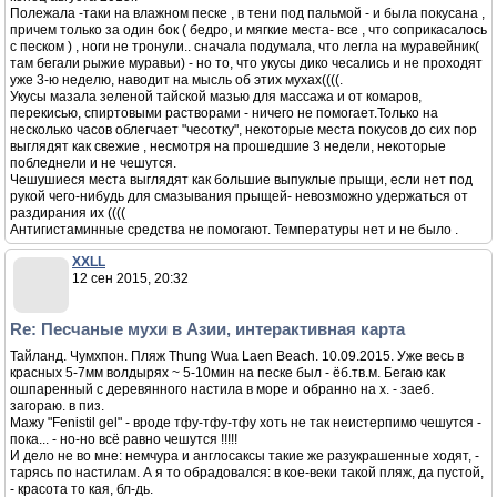
Полежала -таки на влажном песке , в тени под пальмой - и была покусана ,
причем только за один бок ( бедро, и мягкие места- все , что соприкасалось
с песком ) , ноги не тронули.. сначала подумала, что легла на муравейник(
там бегали рыжие муравьи) - но то, что укусы дико чесались и не проходят
уже 3-ю неделю, наводит на мысль об этих мухах((((.
Укусы мазала зеленой тайской мазью для массажа и от комаров,
перекисью, спиртовыми растворами - ничего не помогает.Только на
несколько часов облегчает "чесотку", некоторые места покусов до сих пор
выглядят как свежие , несмотря на прошедшие 3 недели, некоторые
побледнели и не чешутся.
Чешушиеся места выглядят как большие выпуклые прыщи, если нет под
рукой чего-нибудь для смазывания прыщей- невозможно удержаться от
раздирания их ((((
Антигистаминные средства не помогают. Температуры нет и не было .
XXLL
12 сен 2015, 20:32
Re: Песчаные мухи в Азии, интерактивная карта
Тайланд. Чумхпон. Пляж Thung Wua Laen Beach. 10.09.2015. Уже весь в
красных 5-7мм волдырях ~ 5-10мин на песке был - ёб.тв.м. Бегаю как
ошпаренный с деревянного настила в море и обранно на х. - заеб.
загораю. в пиз.
Мажу "Fenistil gel" - вроде тфу-тфу-тфу хоть не так неистерпимо чешутся -
пока... - но-но всё равно чешутся !!!!!
И дело не во мне: немчура и англосаксы такие же разукрашенные ходят, -
тарясь по настилам. А я то обрадовался: в кое-веки такой пляж, да пустой,
- красота то кая, бл-дь.