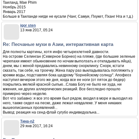
Таиланд, Mae Phim
Ноябрь 2015
Январь 2017
Больше в Таиланде нигде не кусали (Чанг, Самуи, Пхукет, Пханг Нга и т.д.)
igor sten
13 янв 2017, 05:24
Re: Песчаные мухи в Азии, интерактивная карта
Для полноты картины, хотя инфо четырехлетней давности.
На острове Селинган (Северное Борнео) на пляже, (где большие зеленые
черепахи имеют обыкновение по ночам выползать и откладывать яйца),
днем, мы с женой предавались невинному снорклингу. Снорк, кстати
сказать, так себе, на троечку. Жена пару раз выкладывалась попляжить у
кромки воды, подставляя бока щедрому "борнейскому солнцу". Апофеоз
наступил вечером этого же дня, когда все ее ноги (от пяток до бедер)
покрылись мелкой красной сыпью...Слава Богу не было ни зуда, ни
жжения, ни других аллергических реакций. Все бесследно прошло
примерно через неделю.
Вот что забавно: я все это время был рядом, входил в море и выходил из
него, также сидел на песке, даже лежал невдалеке. У меня никаких
вышеописанных проявлений...
Вывод: реакция на сенд-флай сугубо индивидуальна...
Тина-n2
29 янв 2017, 16:24