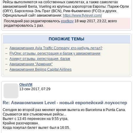
Рейсы выполняются на собственных самолетах, а также самолетах
авиакомпаний Iberia, Vueling из крупных аэропортов Европы: Париж-Орли
(ORY), Барселона-Эль Прат (BCN), Рим-Фьюмичино (FCO) и других.
Официальный сайт авиакомпании:
https://www.flylevel.com/
Последний раз редактировалось
epetkov
18 мар 2017, 23:22, всего
редактировалось 1 раз.
ПОХОЖИЕ ТЕМЫ
–
Авиакомпания Avia Traffic Company, кто-нибудь летал?
–
FlyOne: отзывы, регистрация и багаж у авиакомпании
–
Азимут отзывы, регистрация, багаж
–
Авиакомпания "Армения"
–
Авиакомпания Beijing Capital Airlines
OlegVM
13 сен 2017, 07:29
Re: Авиакомпания Level - новый европейский лоукостер
Сегодня во второй раз меняют время вылета из Barcelona в Punta Cana.
Срываются все стыковочные рейсы...
Вылет с 13:45 перенесен на 9:55 утра.
Крайне разочарован.
Когда покупал билет вылет был в 16:05.