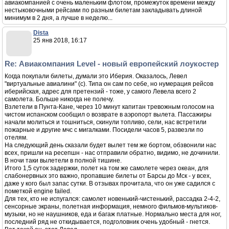
авиакомпанией с очень маленьким флотом, промежуток времени между
нестыковочными рейсами по разным билетам закладывать длиной
минимум в 2 дня, а лучше в неделю...
Dista
25 янв 2018, 16:17
Re: Авиакомпания Level - новый европейский лоукостер
Когда покупали билеты, думали это Иберия. Оказалось, Левел
"виртуальные авиалини" (с). Типа он сам по себе, но нумерация рейсов
иберийская, адрес для претензий - тоже, у самого Левела всего 2
самолета. Больше никогда не полечу.
Взлетели в Пунта-Кане, через 10 минут капитан тревожным голосом на
чистом испанском сообщил о возврате в аэропорт вылета. Пассажиры
начали молиться и тошниться, скинули топливо, сели, нас встретили
пожарные и другие мчс с мигалками. Посидели часов 5, развезли по
отелям.
На следующий день сказали будет вылет тем же бортом, обзвонили нас
всех, пришли на ресепшн - нас отправили обратно, видимо, не дочинили.
В ночи таки вылетели в полной тишине.
Итого 1,5 суток задержки, полет на том же самолете через океан, для
слабонервных это важно, пропавшие билеты от Барсы до Мск - у всех,
даже у кого был запас сутки. В отзывах прочитала, что он уже садился с
пометкой engine failed.
Для тех, кто не испугался: самолет новенький-чистенький, рассадка 2-4-2,
сенсорные экраны, полетная информация, немного фильмов-мультиков-
музыки, но не наушников, еда и багаж платные. Нормально места для ног,
последний ряд не откидывается, подголовник очень удобный - гнется.