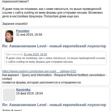
переносе/отмене?
Я даже пока не понимаю, как с ними связаться, по выше приведенной
ссылке с сайта vueling не вижу формы для отправки письма. Возможно
дело в настройках браузера. Попробую дома еще раз.
Заранее спасибо!
Poseidon
31 янв 2019, 16:58
Re: Авиакомпания Level - новый европейский лоукостер
Spirt писал(а)
31 янв 2019, 16:33
:
Я даже пока не понимаю, как с ними связаться, по выше приведенной ссылке
с сайта vueling не вижу формы для отправки письма.
https://www.vueling.com/en/we-are-vueli ... ubtype=010
Как вариант - Query and information - Request-Refund-Notified cancellation -
contact
появится форма, которая заполняется и отправляется.
Nastenjka
10 фев 2019, 18:04
Re: Авиакомпания Level - новый европейский лоукостер
Добрый день!