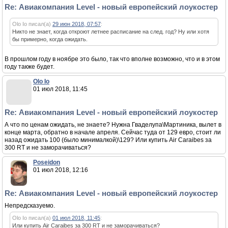
Re: Авиакомпания Level - новый европейский лоукостер
Olo Io писал(а)
29 июн 2018, 07:57
:
Никто не знает, когда откроют летнее расписание на след. год? Ну или хотя
бы примерно, когда ожидать.
В прошлом году в ноябре это было, так что вполне возможно, что и в этом
году также будет.
Olo Io
01 июл 2018, 11:45
Re: Авиакомпания Level - новый европейский лоукостер
А что по ценам ожидать, не знаете? Нужна Гваделупа\Мартиника, вылет в
конце марта, обратно в начале апреля. Сейчас туда от 129 евро, стоит ли
назад ожидать 100 (было минималкой)\129? Или купить Air Caraibes за
300 RT и не заморачиваться?
Poseidon
01 июл 2018, 12:16
Re: Авиакомпания Level - новый европейский лоукостер
Непредсказуемо.
Olo Io писал(а)
01 июл 2018, 11:45
:
Или купить Air Caraibes за 300 RT и не заморачиваться?