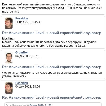
Кто летал этой компанией- мне не совсем понятно с багажом.. можно ли
по самому низкому тарифу взять ручную кладь 10 кг. в салон не знаю как и
где уточнить
Poseidon
11 ноя 2018, 14:24
Re: Авиакомпания Level - новый европейский лоукостер
lubshina
,
Можно. Если авиакомпания посчитает, что рейс перегружен и ручной
клади на рейсе слишком много, то бесплатно возьмут в багаж.
GromRom
04 дек 2018, 21:51
Re: Авиакомпания Level - новый европейский лоукостер
Форумчане, подскажите: за какое время до вылета расписание считается
устаканившимся?
Poseidon
04 дек 2018, 23:56
Re: Авиакомпания Level - новый европейский лоукостер
GromRom писал(а)
04 дек 2018, 21:51
: