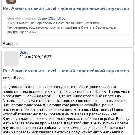
Re: Авиакомпания Level - новый европейский лоукостер
GromRom писал(а)
05 дек 2018, 10:06
:
У меня билеты из Барселоны в Сантьяго на конец сентября.
Как считаете, когда можно покупать подлётные билеты к Барселоне, и
внутряшку по ЮА?
В апреле.
Spirt
31 янв 2019, 16:33
Re: Авиакомпания Level - новый европейский лоукостер
Добрый день!
Подскажите, как правильнее поступить в такой ситуации - осенью
прошлого года бронировал два отдельных перелета Париж - Гваделупа и
Мартиника - Париж на март 2019, также купил отдельные билеты из
Москвы до Парижа и обратно. Подтверждения пришли на почту и я про
них благополучно забыл. Сегодня совершенно случайно, решив
распечатать билеты, обратил внимание, что рейса Мартиника-Париж,
который изначально планировался на 28 марта в расписании нет.
Компания даже не соизволила меня уведомить об отмене рейса. Бронь у
них на сайте тоже не пробивается. Как в этой связи быть, купить билеты
другого перевозчика и требовать с них компенсацию равной стоимости
новых билетов? Или сначала пытаться получить от них обьяснения о