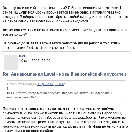
Вы покупали на сайте авиакомпании? Я брал в испанском агентстве. На
сайте ИБЕРии моя бронь пробивается как ее рейс, в питании указано
стандарт. В общем непонятки - брать с собой курицу или нет Странно, что
на сайте самой авиакомпании бронь не находится.
Летим вдвоем. Если не платим за выбор места, места дают рандомно или
всё же рядом?
За сколько до вылета закрывается регистрация на рейс? А то с этими
опозданиями Люфтваффе все может быть.
kloti
10 мар 2019, 22:05
Re: Авиакомпания Level - новый европейский лоукостер
GromRom писал(а)
05 дек 2018, 10:06
:
[
Как считаете, когда можно покупать подлётные билеты к Барселоне, и
внутряшку по ЮА?
Понимаю , что скорее всего уже поздно, но возможно кому-нибудь
пригодится. У нас так же выкуплены билеты в Сантьяго из Барселоны,
правда на конец октября. Возврат я брала в декабре из Рио в Мюнхен на
ноябрь. По цене на троих вышло чуть меньше 510 евро. То есть, билеты
можно начинать мониторить аж за год до вылета. Из Чили не было ничего
приемлемого по цене вообще.