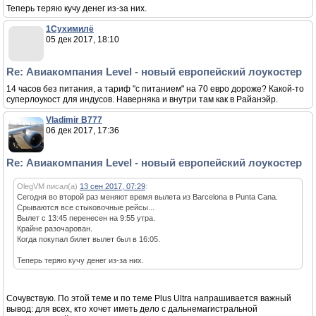
Теперь теряю кучу денег из-за них.
1Сухимилё
05 дек 2017, 18:10
Re: Авиакомпания Level - новый европейский лоукостер
14 часов без питания, а тариф "с питанием" на 70 евро дороже? Какой-то
суперлоукост для индусов. Наверняка и внутри там как в Райанэйр.
Vladimir B777
06 дек 2017, 17:36
Re: Авиакомпания Level - новый европейский лоукостер
OlegVM писал(а)
13 сен 2017, 07:29
:
Сегодня во второй раз меняют время вылета из Barcelona в Punta Cana.
Срываются все стыковочные рейсы...
Вылет с 13:45 перенесен на 9:55 утра.
Крайне разочарован.
Когда покупал билет вылет был в 16:05.
Теперь теряю кучу денег из-за них.
Сочувствую. По этой теме и по теме Plus Ultra напрашивается важный
вывод: для всех, кто хочет иметь дело с дальнемагистральной