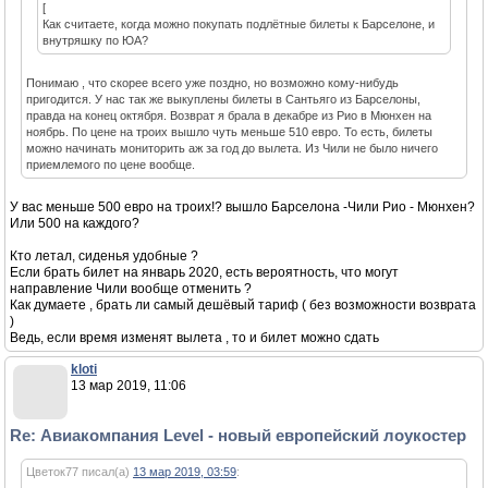
[
Как считаете, когда можно покупать подлётные билеты к Барселоне, и
внутряшку по ЮА?
Понимаю , что скорее всего уже поздно, но возможно кому-нибудь
пригодится. У нас так же выкуплены билеты в Сантьяго из Барселоны,
правда на конец октября. Возврат я брала в декабре из Рио в Мюнхен на
ноябрь. По цене на троих вышло чуть меньше 510 евро. То есть, билеты
можно начинать мониторить аж за год до вылета. Из Чили не было ничего
приемлемого по цене вообще.
У вас меньше 500 евро на троих!? вышло Барселона -Чили Рио - Мюнхен?
Или 500 на каждого?
Кто летал, сиденья удобные ?
Если брать билет на январь 2020, есть вероятность, что могут
направление Чили вообще отменить ?
Как думаете , брать ли самый дешёвый тариф ( без возможности возврата
)
Ведь, если время изменят вылета , то и билет можно сдать
kloti
13 мар 2019, 11:06
Re: Авиакомпания Level - новый европейский лоукостер
Цветок77 писал(а)
13 мар 2019, 03:59
: