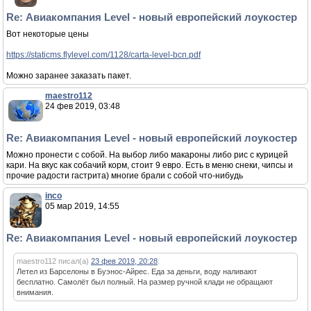
Re: Авиакомпания Level - новый европейский лоукостер
Вот некоторые цены
https://staticms.flylevel.com/1128/carta-level-bcn.pdf
Можно заранее заказать пакет.
maestro112
24 фев 2019, 03:48
Re: Авиакомпания Level - новый европейский лоукостер
Можно пронести с собой. На выбор либо макароны либо рис с курицей
кари. На вкус как собачий корм, стоит 9 евро. Есть в меню снеки, чипсы и
прочие радости гастрита) многие брали с собой что-нибудь
inco
05 мар 2019, 14:55
Re: Авиакомпания Level - новый европейский лоукостер
maestro112 писал(а)
23 фев 2019, 20:28
:
Летел из Барселоны в Буэнос-Айрес. Еда за деньги, воду наливают
бесплатно. Самолёт был полный. На размер ручной клади не обращают
внимания.