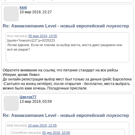
kloti
10 мар 2019, 22:27
Re: Авиакомпания Level - новый европейский лоукостер
inco писал(а)
05 мар 2019, 14:55
:
[quote="maestro112";p=9225223
Летим вдвоем. Если не платим за выбор места, места дают рандомно или
всё же рядом?
.
Обратите внимание на ссылку, что питание стандарт на все рейсы
Иберии, кроме Левел.
До онлайн регистрации выбор мест был только за деньги (рейс Барселона
-Сантьяго на конец октября), после открытия - бесплатно, места выбрать
можно было каки хочешь. Посадочные прислали.
Цветок77
13 мар 2019, 03:59
Re: Авиакомпания Level - новый европейский лоукостер
kloti писал(а)
10 мар 2019, 22:05
:
GromRom писал(а)
05 дек 2018, 10:06
: