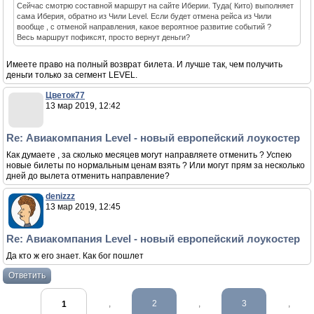
Сейчас смотрю составной маршрут на сайте Иберии. Туда( Кито) выполняет
сама Иберия, обратно из Чили Level. Если будет отмена рейса из Чили
вообще , с отменой направления, какое вероятное развитие событий ?
Весь маршрут пофиксят, просто вернут деньги?
Имеете право на полный возврат билета. И лучше так, чем получить
деньги только за сегмент LEVEL.
Цветок77
13 мар 2019, 12:42
Re: Авиакомпания Level - новый европейский лоукостер
Как думаете , за сколько месяцев могут направляете отменить ? Успею
новые билеты по нормальным ценам взять ? Или могут прям за несколько
дней до вылета отменить направление?
denizzz
13 мар 2019, 12:45
Re: Авиакомпания Level - новый европейский лоукостер
Да кто ж его знает. Как бог пошлет
Ответить
,
2
,
3
,
1