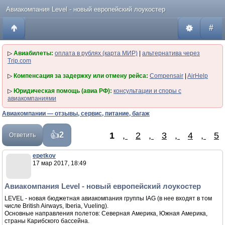
Авиакомпания Level - новый европейский лоукостер
#
▷
Авиабилеты:
оплата в рублях (карта МИР)
|
альтернатива через
Trip.com
▷
Компенсация за задержку или отмену рейса:
Compensair
|
AirHelp
▷
Юридическая помощь (авиа РФ):
консультации и споры с
авиакомпаниями
Авиакомпании — отзывы, сервис, питание, багаж
1
,
2
,
3
,
4
,
5
2
Ответить
epetkov
17 мар 2017, 18:49
Авиакомпания Level - новый европейский лоукостер
LEVEL - новая бюджетная авиакомпания группы IAG (в нее входят в том
числе British Airways, Iberia, Vueling).
Основные направления полетов: Северная Америка, Южная Америка,
страны Карибского бассейна.