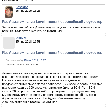
Вот такой он, этот Левел.
Poseidon
25 янв 2018, 16:26
Re: Авиакомпания Level - новый европейский лоукостер
Закрывают они рейсы в Доминикану в конце марта, а открывают в июле
рейсы в Гваделупу, а в сентябре Мартинику.
OlegVM
25 янв 2018, 16:58
Re: Авиакомпания Level - новый европейский лоукостер
Dista писал(а)
25 янв 2018, 16:17
:
Больше никогда не полечу.
Летели тем же рейсом, ну не так все плохо... Нервы конечно не
восстанавливаются, но поселили людей в хорошие отели с all inclusive.
Напишите им заявление - они нам уже вернули деньги за
предварительный выбор места в самолете. Ну и вполне реально снять с
них компенсацию в 600 евро. Учитывая, что билеты BCN -PUj - BCN
стоили 200 евро, то профит в 400 евро окупит потерянную стыковку.
Мы написали им заявление и на компенсацию потерянной стыковки
Аэрофлота - пока ответа нет. Как будет обязательно отпишу.
А так авиакомпания вполне нормальная.