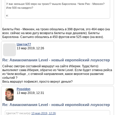
У вас меньше 500 евро на троих!? вышло Барселона -Чили Рио - Мюнхен?
Или 500 на каждого?
e:
Билеты Рио - Мюнхен, на троих обошлись в 398 фунтов, это 464 евро (на
всех. сейчас на мою дату возврата билеты еще дешевле). Билеты
Барселона- Сантьяго обошлись в 450 фунтов или 525 евро (на всех).
Цветок77
13 мар 2019, 12:26
Re: Авиакомпания Level - новый европейский лоукостер
Сейчас смотрю составной маршрут на сайте Иберии. Туда( Кито)
выполняет сама Иберия, обратно из Чили Level. Если будет отмена рейса
из Чили вообще , с отменой направления, какое вероятное развитие
событий ?
Весь маршрут пофиксят, просто вернут деньги?
Poseidon
13 мар 2019, 12:31
Re: Авиакомпания Level - новый европейский лоукостер
Цветок77 писал(а)
13 мар 2019, 12:26
: