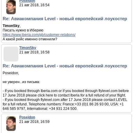
Poseidon
21 авг 2018, 16:54
Re: Авиакомпания Level - новый европейский лоукостер
TimonSky
,
Писать нужно в Иберию
https://www.iberia.com/gb/customer-relations/
А какой рейс именно отменили?
TimonSky
21 авг 2018, 16:58
Re: Авиакомпания Level - новый европейский лоукостер
Poseidon,
не уверен...из письма:
- If you booked through Iberia.com or if you booked through flylevel.com before
17 June 2018 please click here to contact Iberia for a full refund of your flight.
- If you booked through flylevel.com after 17 June 2018 please contact LEVEL
for a full refund. Telephone numbers: France:+33 (0)1 86 26 93 00, USA: +1
646 585 9797, International: +34 931 224 500.
Poseidon
21 авг 2018, 16:59