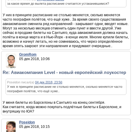
за какое время до вылета расписание считается устаканившимся?
У них в принципе расписание не столько меняется, сколько меняется
часто география полётов, что ещё хуже.. За время своего существования
авиакомпания сменила ряд направлений - закрывают одни, вводят новые.
Могут за несколько месяцев отменить один пункт и ввести другой. Уже
сейчас в продаже билеты на Сантьяго, куда авиакомпания должна начать
полёты в конце марта и в Нью-Йорк - в конце июля. Многие купили билеты,
возможно и начнут летать, но не сомневаюсь, что через определённое
время опять закроют эти направления и придумают очередные..
GromRom
05 дек 2018, 10:06
Re: Авиакомпания Level - новый европейский лоукостер
Poseidon писал(а)
04 дек 2018, 23:56
:
У них в принципе расписание не столько меняется, сколько меняется часто
география полётов, что ещё хуже..
У меня билеты из Барселоны в Сантьяго на конец сентября.
Как считаете, когда можно покупать подлётные билеты к Барселоне, и
внутряшку по ЮА?
Poseidon
05 дек 2018, 10:15