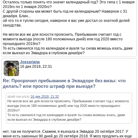
Осталось только понять что значит календарный год? Это типа с 1 января
2019го по 1 января 2020го?
С другой стороны как может быть год не календарным? Наверное с 31
декабря. Блин...
ой что то я туплю сегодня, наверное я вас уже достал со знатной долей
занудства.
Не могли все же для ясности прояснить. Пребывание считает год с
момента выезда (после 180 положенных дней) или год 2020 вместо
прошедшего 2019го?
То есть сменился год по календарю и вуаля ты снова можешь ехать, даже
если выехал из Эквадора в глубоком декабре?
Jossariana
16 дек 2018, 22:31
Re: Просрочил пребывание в Эквадоре без визы: что
делать? или просто штраф при выезде?
abaiti писал(а)
16 дек 2018, 21:32
:
Не могли все же для ясности прояснить. Пребывание считает год с момента
выезда (после 180 положенных дней) или год 2020 вместо прошедшего
2019го?
То есть сменился год по календарю и вуаля ты снова можешь ехать, даже
если выехал из Эквадора в глубоком декабре?
нет, так не получится. Скажем, я въехала в Эквадор 20 октября 2017. У
меня есть законных 90 дней до 20 октября 2018. Я могу продлить их еще