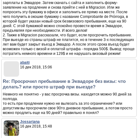
зарплаты в Эквадоре. Затем скачать с сайта и заполнить форму-
заявление на продление и снова прийти с ней в Migracion. Или же
попросить эту бумажку в офисе и заполнить ее прямо на месте. После
чего получить в окошке бумажку с название Comprobante de Prórroga, в
которой будет указан новый срок безвизового пребывания, еще на 90
дней. С этой бумажкой можно спокойно провести время в Эквадоре,
предъявляя при необходимости. И всего делов!
2. Также в Migracion рассказали, что будет, если просрочить пребывание.
При выезде из страны штраф не платится, но в течение 3-х последующих
лет вам будет закрыт въезд в Эквадор. А после этого срока въезд будет
возможен только с визой и оплатой штрафа - порядка 500$. Вывод: проще
потратить немного времени и 129$ и не нарушать визовый режим!
abaiti
16 дек 2018, 15:06
Re: Просрочил пребывание в Эквадоре без визы: что
делать? или просто штраф при выезде?
Немного не понятно - у вас просрочка визы. находится можно 90 дней за
полгода.
то есть при продлении нужно не вылезать за это ограничение? или
допустим вы просрочили свое 90то дневное пребывание, а потом просто
можно продлить еще на 90 дней? правильно я понял?
Jossariana
16 дек 2018, 15:48