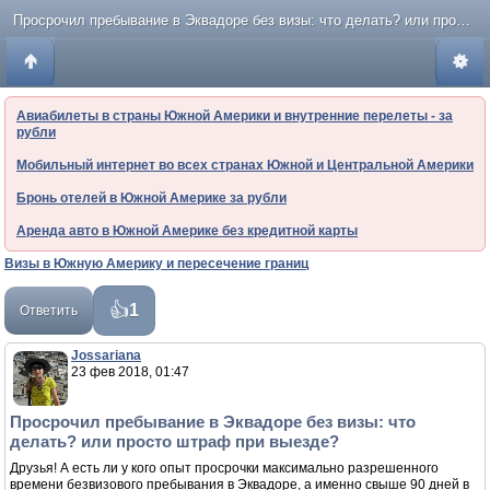
Просрочил пребывание в Эквадоре без визы: что делать? или просто штраф при выезде?
Авиабилеты в страны Южной Америки и внутренние перелеты - за
рубли
Мобильный интернет во всех странах Южной и Центральной Америки
Бронь отелей в Южной Америке за рубли
Аренда авто в Южной Америке без кредитной карты
Визы в Южную Америку и пересечение границ
1
Ответить
Jossariana
23 фев 2018, 01:47
Просрочил пребывание в Эквадоре без визы: что
делать? или просто штраф при выезде?
Друзья! А есть ли у кого опыт просрочки максимально разрешенного
времени безвизового пребывания в Эквадоре, а именно свыше 90 дней в