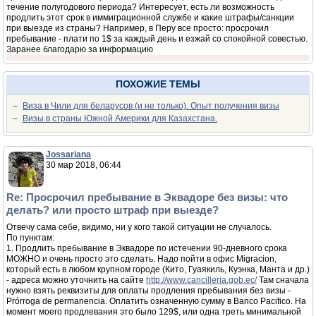
течение полугодового периода? Интересует, есть ли возможность
продлить этот срок в иммиграционной службе и какие штрафы/санкции
при выезде из страны? Например, в Перу все просто: просрочил
пребывание - плати по 1$ за каждый день и езжай со спокойной совестью.
Заранее благодарю за информацию
ПОХОЖИЕ ТЕМЫ
–
Виза в Чили для беларусов (и не только). Опыт получения визы
–
Визы в страны Южной Америки для Казахстана.
Jossariana
30 мар 2018, 06:44
Re: Просрочил пребывание в Эквадоре без визы: что
делать? или просто штраф при выезде?
Отвечу сама себе, видимо, ни у кого такой ситуации не случалось.
По пунктам:
1. Продлить пребывание в Эквадоре по истечении 90-дневного срока
МОЖНО и очень просто это сделать. Надо пойти в офис Migracion,
который есть в любом крупном городе (Кито, Гуаякиль, Куэнка, Манта и др.)
- адреса можно уточнить на сайте
http://www.cancilleria.gob.ec/
Там сначала
нужно взять реквизиты для оплаты продления пребывания без визы -
Prórroga de permanencia. Оплатить означенную сумму в Banco Pacifico. На
момент моего продлевания это было 129$, или одна треть минимальной