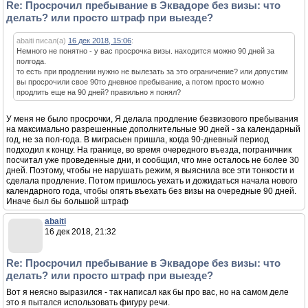
Re: Просрочил пребывание в Эквадоре без визы: что
делать? или просто штраф при выезде?
abaiti писал(а)
16 дек 2018, 15:06
:
Немного не понятно - у вас просрочка визы. находится можно 90 дней за
полгода.
то есть при продлении нужно не вылезать за это ограничение? или допустим
вы просрочили свое 90то дневное пребывание, а потом просто можно
продлить еще на 90 дней? правильно я понял?
У меня не было просрочки, Я делала продление безвизового пребывания
на максимально разрешенные дополнительные 90 дней - за календарный
год, не за пол-года. В миграсьен пришла, когда 90-дневный период
подходил к концу. На границе, во время очередного въезда, пограничник
посчитал уже проведенные дни, и сообщил, что мне осталось не более 30
дней. Поэтому, чтобы не нарушать режим, я выяснила все эти тонкости и
сделала продление. Потом пришлось уехать и дожидаться начала нового
календарного года, чтобы опять въехать без визы на очередные 90 дней.
Иначе был бы большой штраф
abaiti
16 дек 2018, 21:32
Re: Просрочил пребывание в Эквадоре без визы: что
делать? или просто штраф при выезде?
Вот я неясно выразился - так написал как бы про вас, но на самом деле
это я пытался использовать фигуру речи.