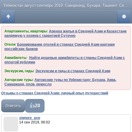
Узбекистан август-сентябрь 2019. Самарканд, Бухара, Ташкент. Свадьба
Апартаменты, квартиры
:
Аренда жилья в Средней Азии и Казахстане
напрямую у хозяев с гарантией Суточно
Отели
:
Бронирование отелей в странах Средней Азии картами
российских банков
Авиабилеты
:
Найти дешевые авиабилеты в страны Средней Азии с
оплатой рублями
Экскурсии, гиды
:
Экскурсии и гиды в странах Средней Азии
Авторские туры
:
Авторские туры по Узбекистану: Бухара, Хива,
Самарканд, плов, ремесло
Отзывы о странах Средней Азии: личный опыт путешествий
28
Ответить
signore_avp
14 сен 2019, 06:02