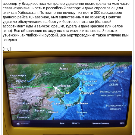
аэропорту Владивостока контролер удивленно посмотрела на мою чисто
славянскую внешность и российский паспорт и даже спросила о цели
визита в Узбекистан. Потом понял почему - из почти 300 пассажиров
данного рейса я, наверное, был единственным не узбеком) Приятно
удивило обслуживание на борту и бортовое питание (большой
ассортимент еды и закусок, орешки, курага и даже красное или белое
вино). Все объявления по ходу полета исключительно на 3 языках -
узбекский, английский и русский. Все бортпроводники также отлично ими
владеют.
[img]