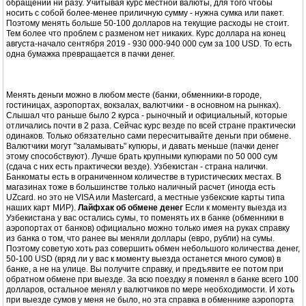
обращении ни разу. Учитывая курс местной валюты, для того чтобы
носить с собой более-менее приличную сумму - нужна сумка или пакет.
Поэтому менять больше 50-100 долларов на текущие расходы не стоит.
Тем более что проблем с разменом нет никаких. Курс доллара на конец
августа-начало сентября 2019 - 930 000-940 000 сум за 100 USD. То есть
одна бумажка превращается в пачки денег.
Менять деньги можно в любом месте (банки, обменники-в городе,
гостиницах, аэропортах, вокзалах, валютчики - в основном на рынках).
Слышал что раньше было 2 курса - рыночный и официальный, которые
отличались почти в 2 раза. Сейчас курс везде по всей стране практически
одинаков. Только обязательно сами пересчитывайте деньги при обмене.
Валютчики могут "заламывать" купюры, и давать меньше (пачки денег
этому способствуют). Лучше брать крупными купюрами по 50 000 сум
(сдача с них есть практически везде). Узбекистан - страна налички.
Банкоматы есть в ограниченном количестве в туристических местах. В
магазинах тоже в большинстве только наличный расчет (иногда есть
UZсard. но это не VISA или Mastercard, а местные узбекские карты типа
наших карт МИР).
Лайфхак об обмене денег
Если к моменту выезда из
Узбекистана у вас остались сумы, то поменять их в банке (обменники в
аэропортах от банков) официально можно только имея на руках справку
из банка о том, что ранее вы меняли доллары (евро, рубли) на сумы.
Поэтому советую хоть раз совершить обмен небольшого количества денег,
50-100 USD (вряд ли у вас к моменту выезда останется много сумов) в
банке, а не на улице. Вы получите справку, и предъявите ее потом при
обратном обмене при выезде. За всю поездку я поменял в банке всего 100
долларов, остальное менял у валютчиков по мере необходимости. И хоть
при выезде сумов у меня не было, но эта справка в обменнике аэропорта