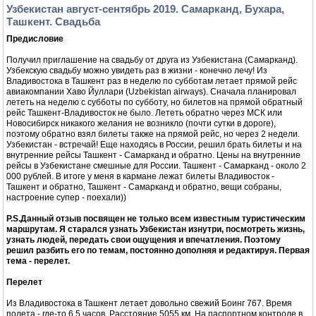
Узбекистан август-сентябрь 2019. Самарканд, Бухара,
Ташкент. Свадьба
Предисловие
Получил приглашение на свадьбу от друга из Узбекистана (Самарканд).
Узбекскую свадьбу можно увидеть раз в жизни - конечно лечу! Из
Владивостока в Ташкент раз в неделю по субботам летает прямой рейс
авиакомпании Хаво Йуллари (Uzbekistan airways). Сначала планировал
лететь на неделю с субботы по субботу, но билетов на прямой обратный
рейс Ташкент-Владивосток не было. Лететь обратно через МСК или
Новосибирск никакого желания не возникло (почти сутки в дороге),
поэтому обратно взял билеты также на прямой рейс, но через 2 недели.
Узбекистан - встречай! Еще находясь в России, решил брать билеты и на
внутренние рейсы Ташкент - Самарканд и обратно. Цены на внутренние
рейсы в Узбекистане смешные для России. Ташкент - Самарканд - около 2
000 рублей. В итоге у меня в кармане лежат билеты Владивосток -
Ташкент и обратно, Ташкент - Самарканд и обратно, вещи собраны,
настроение супер - поехали))
P.S.Данный отзыв посвящен не только всем известным туристическим
маршрутам. Я старался узнать Узбекистан изнутри, посмотреть жизнь,
узнать людей, передать свои ощущения и впечатления. Поэтому
решил разбить его по темам, постоянно дополняя и редактируя. Первая
тема - перелет.
Перелет
Из Владивостока в Ташкент летает довольно свежий Боинг 767. Время
полета - где-то 6,5 часов. Расстояние 5055 км. На паспортном контроле в