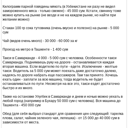
Килограмм парной говядины мякоть (в Узбекистане ни разу не видел
замороженного мяса - только свежее) - 45 000 сум. Кстати, свинину тоже
можно купить на рынке (не везде и не на каждом рынке, но найти при
желании можно)
Стакан 100 гр сока тутовника (очень вкусно и полезно) на рынке - 5 000
сум
Чай (видов очень много) - 30 000 - 60 000 за кг
Проезд на метро в Ташкенте - 1 400 сум
Такси в Самарканде - 4 000 - 5 000 сум с человека. Особенности такси
Самарканда. Поднимаешь руку на дороге - останавливается каждая
вторая машина. Если водителю по пути - едете. Исключение - желтые
такси. Водитель за 5 000 сум может поехать даже достаточно далеко,
надеясь по дороге набрать еще пассажиров. Там так принято. Хочешь
ехать один - заплати за всю машину, тогда водитель не будет
останавливаться по пути. Несмотря на все это, такси ездят достаточно
быстро и их много.
Также на остановке Улугбек в Самарканде и днем и ночью можно уехать в
любой город (например в Бухару 50 000 сум с человека). Вся машина до
Ташкента - 450 000 сум
Обед (для себя выбрал стандарт для сравнения цен следующий: тарелка
плова, салат, чайник зеленого чая, лепешка) - от 15 000 до 40 000 сум в
зависимости от места.