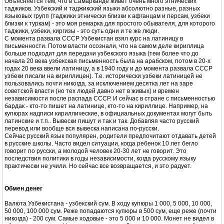
Объясняется тем, что в Самарканде живет очень много этнических
таджиков. Узбекский и таджикский языки абсолютно разные, разных
языковых групп (таджики этнически близки к афганцам и персам, узбеки
близки к туркам) - это моя ремарка для простого обывателя, для которого
таджики, узбеки, киргизы - это суть одни и те же люди.
С момента развала СССР Узбекистан взял курс на латиницу в
письменности. Потом власти осознали, что на самом деле кириллица
больше подходит для передачи узбекского языка (тем более что до
начала 20 века узбекская письменность была на арабском, потом в 20-х
годах 20 века ввели латиницу, а в 1940 году и до момента развала СССР
узбеки писали на кириллицен). Т.е. исторически узбеки латиницей не
пользовались почти никогда, за исключением десятка лет на заре
советской власти (но тех людей давно нет в живых) и времен
независимости после распада СССР. И сейчас в стране с письменностью
бардак - кто-то пишет на латинице, кто-то на кириллице. Например, на
купюрах надписи кириллические, в официальных документах могут быть
латинские и т.п.. Вывески пишут и так и так. Добавляя часто русский
перевод или вообще вся вывеска написана по-русски.
Сейчас русский язык популярен, родители предпочитают отдавать детей
в русские школы. Часто видел ситуации, когда ребенок 10 лет бегло
говорит по русски, а молодой человек 20-30 лет не говорит. Это
последствия политики в годы независимости, когда русскому языку
практически не учили. Но сейчас все возвращается, и это радует.
Обмен денег
Валюта Узбекистана - узбекский сум. В ходу купюры 1 000, 5 000, 10 000,
50 000, 100 000 сум. Реже попадаются купюры в 500 сум, еще реже (почти
никогда) - 200 сум. Самые ходовые - это 5 000 и 10 000. Монет не видел в