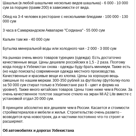
Шашлык (в любой шашлычке несколько видов шашлыка) - 6 000 - 10 000
сум за порцию (грамм 200) в зависимости от вида.
Обед на 3-4 человек в ресторане с несколькими блюдами - 100 000 - 130
000 сум
3 часа в Самаркандском Аквапарке "Согдиана" - 55 000 сум
Кальян там же - 40 000 сум
Бутылка минеральной воды или холодного чая - 2 000 - 3 000 сум
На рынках очень много товаров турецких (одежда). Есть достаточно
качественные вещи. Цены дешевле российских в 1,5 - 2 раза. Поэтому
когда поеду в Узбекистан снова - одежды буду брать минимум. Также есть
(но надо поискать) современная одежда местного производства.
Качественные и красивые вещи из хлопка. Цены за хорошую вещь
смешные по нашим меркам. 300-350 рублей за футболку (футболку-поло
за 50 000 сум стирал только в Узбекистане раз 6 - цвет и форма на
уровне!). Также много китайских товаров. Цены тоже ниже чем в России. За
очень качественное толстое защитное стекло на экран Mi A2 Lite вместе с
установкой отдал 20 000 сум.
В принципе абсолютно все дешевле чем в России. Касается и стоимости
стройматериалов и мебели и жилья. Строительство очень развито -
возводится куча новостроек, да и частники постоянно что-то строят и
расширяют.
Об автомобилях и дорогах Узбекистана