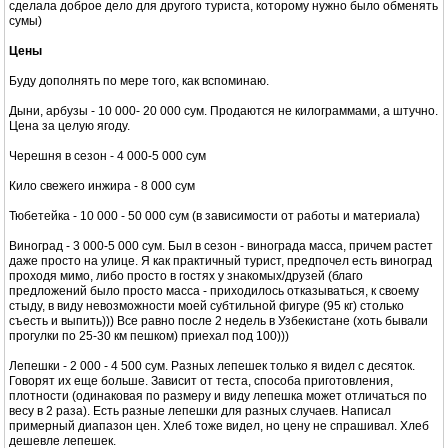
сделала доброе дело для другого туриста, которому нужно было обменять
сумы)
Цены
Буду дополнять по мере того, как вспоминаю.
Дыни, арбузы - 10 000- 20 000 сум. Продаются не килограммами, а штучно.
Цена за целую ягоду.
Черешня в сезон - 4 000-5 000 сум
Кило свежего инжира - 8 000 сум
Тюбетейка - 10 000 - 50 000 сум (в зависимости от работы и материала)
Виноград - 3 000-5 000 сум. Был в сезон - винограда масса, причем растет
даже просто на улице. Я как практичный турист, предпочел есть виноград
проходя мимо, либо просто в гостях у знакомых/друзей (благо
предложений было просто масса - приходилось отказываться, к своему
стыду, в виду невозможности моей субтильной фигуре (95 кг) столько
съесть и выпить))) Все равно после 2 недель в Узбекистане (хоть бывали
прогулки по 25-30 км пешком) приехал под 100)))
Лепешки - 2 000 - 4 500 сум. Разных лепешек только я видел с десяток.
Говорят их еще больше. Зависит от теста, способа приготовления,
плотности (одинаковая по размеру и виду лепешка может отличаться по
весу в 2 раза). Есть разные лепешки для разных случаев. Написал
примерный диапазон цен. Хлеб тоже видел, но цену не спрашивал. Хлеб
дешевле лепешек.