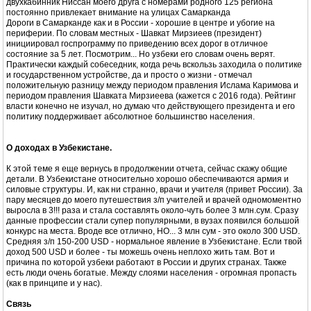
двухкабинник Ниссан моего друга с номерами родного 125 региона
постоянно привлекает внимание на улицах Самарканда
Дороги в Самарканде как и в России - хорошие в центре и убогие на
периферии. По словам местных - Шавкат Мирзиеев (президент)
инициировал госпрограмму по приведению всех дорог в отличное
состояние за 5 лет. Посмотрим... Но узбеки его словам очень верят.
Практически каждый собеседник, когда речь вскользь заходила о политике
и государственном устройстве, да и просто о жизни - отмечал
положительную разницу между периодом правления Ислама Каримова и
периодом правления Шавката Мирзиеева (кажется с 2016 года). Рейтинг
власти конечно не изучал, но думаю что действующего президента и его
политику поддерживает абсолютное большинство населения.
О доходах в Узбекистане.
К этой теме я еще вернусь в продолжении отчета, сейчас скажу общие
детали. В Узбекистане относительно хорошо обеспечиваются армия и
силовые структуры. И, как ни странно, врачи и учителя (привет России). За
пару месяцев до моего путешествия з/п учителей и врачей одномоментно
выросла в 3!!! раза и стала составлять около-чуть более 3 млн.сум. Сразу
данные профессии стали супер популярными, в вузах появился большой
конкурс на места. Вроде все отлично, НО... 3 млн сум - это около 300 USD.
Средняя з/п 150-200 USD - нормальное явление в Узбекистане. Если твой
доход 500 USD и более - ты можешь очень неплохо жить там. Вот и
причина по которой узбеки работают в России и других странах. Также
есть люди очень богатые. Между слоями населения - огромная пропасть
(как в принципе и у нас).
Связь