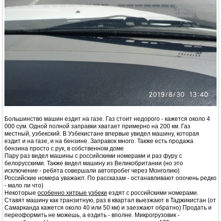
Большинство машин ездит на газе. Газ стоит недорого - кажется около 4
000 сум. Одной полной заправки хватает примерно на 200 км. Газ
местный, узбекский. В Узбекистане впервые увидел машину, которая
ездит и на газе, и на бензине. Заправок много. Также есть продажа
бензина просто с рук, в собственном доме
Пару раз видел машины с российскими номерами и раз фуру с
белорусскими. Также видел машину из Великобритании (но это
исключение - ребята совершали автопробег через Монголию)
Российские номера уважают. По рассказам - останавливают ооочень редко
- мало ли что)
Некоторые
особенно хитрые узбеки
ездят с российскими номерами.
Ставят машину как транзитную, раз в квартал выезжают в Таджикистан (от
Самарканда кажется около 40 или 50 км) и заезжают обратно) Продать и
переоформить не можешь, а ездить - вполне. Микрогрузовик -