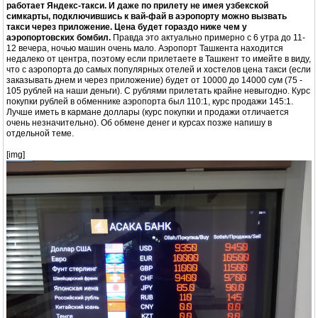
работает Яндекс-такси. И даже по прилету не имея узбекской
симкарты, подключившись к вай-фай в аэропорту можно вызвать
такси через приложение. Цена будет гораздо ниже чем у
аэропортовских бомбил.
Правда это актуально примерно с 6 утра до 11-
12 вечера, ночью машин очень мало. Аэропорт Ташкента находится
недалеко от центра, поэтому если прилетаете в Ташкент то имейте в виду,
что с аэропорта до самых популярных отелей и хостелов цена такси (если
заказывать днем и через приложение) будет от 10000 до 14000 сум (75 -
105 рублей на наши деньги). С рублями прилетать крайне невыгодно. Курс
покупки рублей в обменнике аэропорта был 110:1, курс продажи 145:1.
Лучше иметь в кармане доллары (курс покупки и продажи отличается
очень незначительно). Об обмене денег и курсах позже напишу в
отдельной теме.
[img]