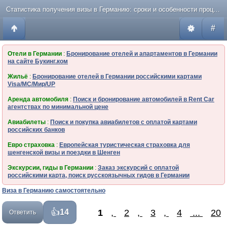
Статистика получения визы в Германию: сроки и особенности процесса
#
Отели в Германии
:
Бронирование отелей и апартаментов в Германии
на сайте Букинг.ком
Жильё
:
Бронирование отелей в Германии российскими картами
Visa/MC/Мир/UP
Аренда автомобиля
:
Поиск и бронирование автомобилей в Rent Car
агентствах по минимальной цене
Авиабилеты
:
Поиск и покупка авиабилетов с оплатой картами
российских банков
Евро страховка
:
Европейская туристическая страховка для
шенгенской визы и поездки в Шенген
Экскурсии, гиды в Германии
:
Заказ экскурсий с оплатой
российскими карта, поиск русскоязычных гидов в Германии
Виза в Германию самостоятельно
1
,
2
,
3
,
4
...
20
14
Ответить