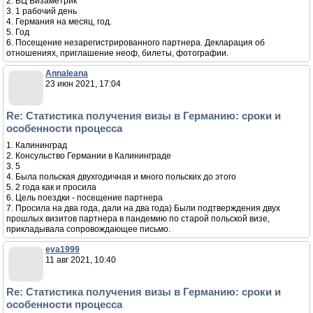
2. ВЦ Визаметрик
3. 1 рабочий день
4. Германия на месяц, год.
5. Год
6. Посещение незарегистрированного партнера. Декларация об
отношениях, приглашение неоф, билеты, фотографии.
Annaleana
23 июн 2021, 17:04
Re: Статистика получения визы в Германию: сроки и
особенности процесса
1. Калининград
2. Консульство Германии в Калининграде
3. 5
4. Была польская двухгодичная и много польских до этого
5. 2 года как и просила
6. Цель поездки - посещение партнера
7. Просила на два года, дали на два года) Были подтверждения двух
прошлых визитов партнера в пандемию по старой польской визе,
прикладывала сопровождающее письмо.
eva1999
11 авг 2021, 10:40
Re: Статистика получения визы в Германию: сроки и
особенности процесса