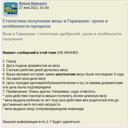
Форум Винского
27 янв 2021, 01:40
Статистика получения визы в Германию: сроки и
особенности процесса
Виза в Германию: статистика одобрений, сроки и особенности
получения
Формат сообщений в этой теме
(НЕ ИНАЧЕ!)
1. Город
2. Дата подачи документов на визу
3. Сколько рабочих дней делалась виза
4. Ваша визовая история: какие
шенгенские
визы были последние 3 года
5. На какой срок дали визу
6. Цель поездки (деловая/обучение/лечение и пр.) и какими документами
эта цель была подтверждена
7. Примечания. Очень кратко. Например, надо отметить:
* срок действия паспорта мешал получить более длинную визу
* виза выдана ребенку хх лет под срок действия виз родителей или до
достижения им 6-летнего возраста
* виза выдана лицу, сопровождающему инвалида
Лишняя информация в пп.1-7 будет удаляться.