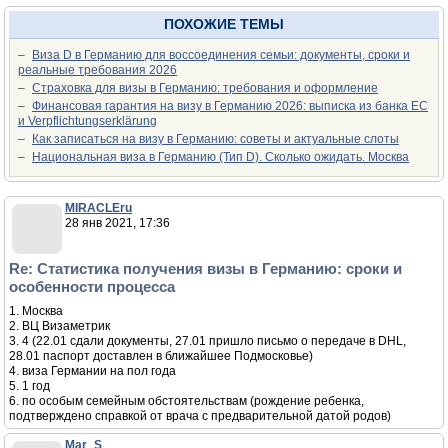
ПОХОЖИЕ ТЕМЫ
–
Виза D в Германию для воссоединения семьи: документы, сроки и
реальные требования 2026
–
Страховка для визы в Германию: требования и оформление
–
Финансовая гарантия на визу в Германию 2026: выписка из банка ЕС
и Verpflichtungserklärung
–
Как записаться на визу в Германию: советы и актуальные слоты
–
Национальная виза в Германию (Тип D). Сколько ожидать. Москва
MIRACLEru
28 янв 2021, 17:36
Re: Статистика получения визы в Германию: сроки и
особенности процесса
1. Москва
2. ВЦ Визаметрик
3. 4 (22.01 сдали документы, 27.01 пришло письмо о передаче в DHL,
28.01 паспорт доставлен в ближайшее Подмосковье)
4. виза Германии на пол года
5. 1 год
6. по особым семейным обстоятельствам (рождение ребенка,
подтверждено справкой от врача с предварительной датой родов)
Mar_S