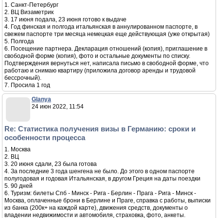
1. Санкт-Петербург
2. ВЦ Визаметрик
3. 17 июня подала, 23 июня готово к выдаче
4. Год финская и полгода итальянская в аннулированном паспорте, в
свежем паспорте три месяца немецкая еще действующая (уже открытая)
5. Полгода
6. Посещение партнера. Декларация отношений (копия), приглашение в
свободной форме (копия), фото и остальные документы по списку.
Подтверждения вернуться нет, написала письмо в свободной форме, что
работаю и снимаю квартиру (приложила договор аренды и трудовой
бессрочный).
7. Просила 1 год
Glanya
24 июн 2022, 11:54
Re: Статистика получения визы в Германию: сроки и
особенности процесса
1. Москва
2. ВЦ
3. 20 июня сдали, 23 была готова
4. За последние 3 года шенгена не было. До этого в одном паспорте
полугодовая и годовая Итальянская, в другом Греция на даты поездки
5. 90 дней
6. Туризм: билеты Спб - Минск - Рига - Берлин - Прага - Рига - Минск -
Москва, оплаченные брони в Берлине и Праге, справка с работы, выписки
из банка (200к+ на каждой карте), движения средств, документы о
владении недвижимости и автомобиля, страховка, фото, анкеты.