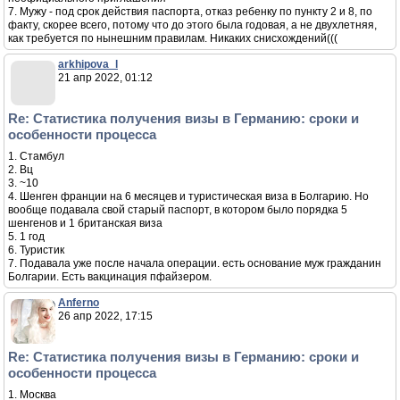
7. Мужу - под срок действия паспорта, отказ ребенку по пункту 2 и 8, по
факту, скорее всего, потому что до этого была годовая, а не двухлетняя,
как требуется по нынешним правилам. Никаких снисхождений(((
arkhipova_l
21 апр 2022, 01:12
Re: Статистика получения визы в Германию: сроки и
особенности процесса
1. Стамбул
2. Вц
3. ~10
4. Шенген франции на 6 месяцев и туристическая виза в Болгарию. Но
вообще подавала свой старый паспорт, в котором было порядка 5
шенгенов и 1 британская виза
5. 1 год
6. Туристик
7. Подавала уже после начала операции. есть основание муж гражданин
Болгарии. Есть вакцинация пфайзером.
Anferno
26 апр 2022, 17:15
Re: Статистика получения визы в Германию: сроки и
особенности процесса
1. Москва