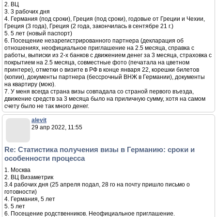
2. ВЦ
3. 3 рабочих дня
4. Германия (под сроки), Греция (под сроки), годовые от Греции и Чехии,
Греция (3 года), Греция (2 года, закончилась в сентябре 21 г.)
5. 5 лет (новый паспорт)
6. Посещение незарегистрированного партнера (декларация об
отношениях, неофициальное приглашение на 2.5 месяца, справка с
работы, выписки из 2-х банков с движением денег за 3 месяца, страховка с
покрытием на 2.5 месяца, совместные фото (печатала на цветном
принтере), отметки о визите в РФ в конце января 22, корешки билетов
(копии), документы партнера (бессрочный ВНЖ в Германии), документы
на квартиру (мою).
7. У меня всегда страна визы совпадала со страной первого въезда,
движение средств за 3 месяца было на приличную сумму, хотя на самом
счету было не так много денег.
alevit
29 апр 2022, 11:55
Re: Статистика получения визы в Германию: сроки и
особенности процесса
1. Москва
2. ВЦ Визаметрик
3.4 рабочих дня (25 апреля подал, 28 го на почту пришло письмо о
готовности)
4. Германия, 5 лет
5. 5 лет
6. Посещение родственников. Неофициальное приглашение.