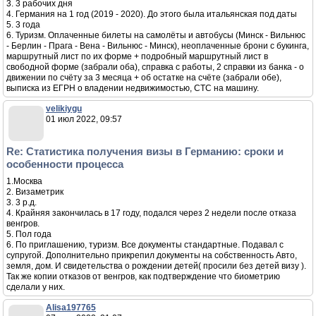
3. 3 рабочих дня
4. Германия на 1 год (2019 - 2020). До этого была итальянская под даты
5. 3 года
6. Туризм. Оплаченные билеты на самолёты и автобусы (Минск - Вильнюс
- Берлин - Прага - Вена - Вильнюс - Минск), неоплаченные брони с букинга,
маршрутный лист по их форме + подробный маршрутный лист в
свободной форме (забрали оба), справка с работы, 2 справки из банка - о
движении по счёту за 3 месяца + об остатке на счёте (забрали обе),
выписка из ЕГРН о владении недвижимостью, СТС на машину.
velikiygu
01 июл 2022, 09:57
Re: Статистика получения визы в Германию: сроки и
особенности процесса
1.Москва
2. Визаметрик
3. 3 р.д.
4. Крайняя закончилась в 17 году, подался через 2 недели после отказа
венгров.
5. Пол года
6. По приглашению, туризм. Все документы стандартные. Подавал с
супругой. Дополнительно прикрепил документы на собственность Авто,
земля, дом. И свидетельства о рождении детей( просили без детей визу ).
Так же копии отказов от венгров, как подтверждение что биометрию
сделали у них.
Alisa197765