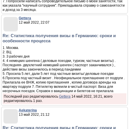
7. Попросили написать сопроводительное письмо о моей занятости, так
как указала "научный сотрудник". Прикладывала справку о самозанятости
и доход за 3 месяца.
Gettera
12 май 2022, 22:07
Re: Статистика получения визы в Германию: сроки и
особенности процесса
1. Москва.
2. ВЦ.
3. З рабочих дня
4. 4 немецких шенгена ( деловые поездки, туризм, частные визиты) .
Последняя- двухлетний немецкий шенген ( паспорт заканчивался ) ,
действие визы закончилось в период пандемии
5. Просила 5 лет, дали 5 лет под частные визиты/ деловые поездки
6.Просила под частный визит . Неофициальное приглашение от подруги .
Прилагала ее ВНЖ, копию приглашения , копию договора аренды на
квартиру подруги 7. Пятилетку вклеили в чистый паспорт. Виза для
несрочных поездок. Справок о вакцинации и билетов не прилагала
Последний раз редактировалось
Gettera
14 май 2022, 16:21, всего
редактировалось 1 раз.
Aekaterina
13 май 2022, 21:12
Re: Статистика получения визы в Германию: сроки и