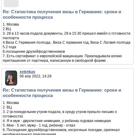
Re: Статистика получения визы в Германию: сроки и
особенности процесса
1. Москва
2.ВЦ
3. 28 в 13 часов подала документы, 29 в 15:30 пришел имейл о готовности
паспорта
4.Виза С Германия полгода, .Виза С германия год, Виза С Латвия полгода
5.2 года
6.посещение друзей/родственников
7. Есть сертификат о европейской вакцинации. Прикладывала копию
приглашения от партнера, написанную в свободной форме .
xelenkas
06 апр 2022, 14:29
Re: Статистика получения визы в Германию: сроки и
особенности процесса
1. Москва
2. ВЦ
3. 2 (в понедельник утром подала, в среду утром пришло письмо о
готовности)
4. Я и муж - двухлетние немецкие, у ребенка годовая немецкая
5. Мне - 5 лет, мужу - 1 год, ребенку - отказ
6. Посещение друзей/родственников, несрочные поездки, оригинал
неофициального приглашения