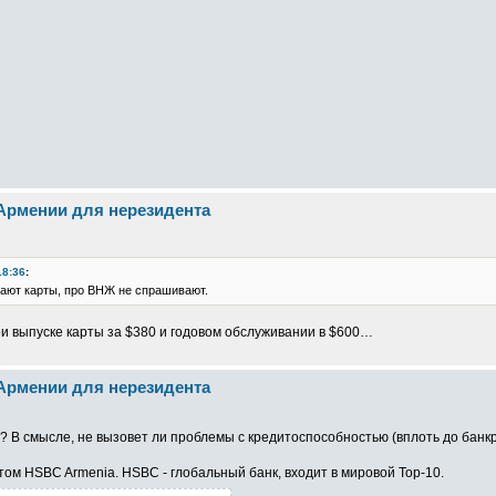
 Армении для нерезидента
18:36
:
лают карты, про ВНЖ не спрашивают.
 выпуске карты за $380 и годовом обслуживании в $600…
 Армении для нерезидента
? В смысле, не вызовет ли проблемы с кредитоспособностью (вплоть до банк
том HSBC Armenia. HSBC - глобальный банк, входит в мировой Top-10.