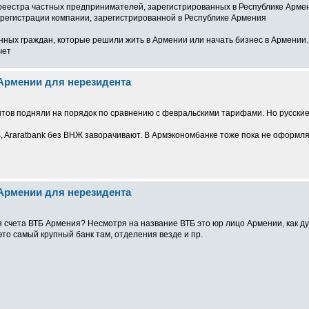
 реестра частных предпринимателей, зарегистрированных в Республике Арме
 регистрации компании, зарегистрированной в Республике Армения
нных граждан, которые решили жить в Армении или начать бизнес в Армении.
чет
 Армении для нерезидента
тов подняли на порядок по сравнению с февральскими тарифами. Но русские
B, Araratbank без ВНЖ заворачивают. В Армэкономбанке тоже пока не оформляю
 Армении для нерезидента
я счета ВТБ Армения? Несмотря на название ВТБ это юр лицо Армении, как дум
это самый крупный банк там, отделения везде и пр.