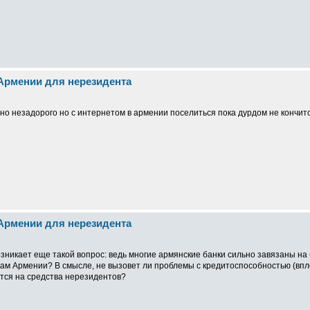
 Армении для нерезидента
но незадорого но с интернетом в армении поселиться пока дурдом не кончится
 Армении для нерезидента
зникает еще такой вопрос: ведь многие армянские банки сильно завязаны на би
кам Армении? В смысле, не вызовет ли проблемы с кредитоспособностью (впл
ятся на средства нерезидентов?