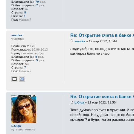
Благодарил (а):
70
раз.
Поблагодарили:
7
раз.
Возраст:
47
Страны:
8
Отчеты:
1
Пол:
Женский
Re: Открытие счета в банке
sevilka
участник
sevilka
» 12 мар 2022, 18:44
Сообщения:
170
люди добрые, не подскажите где мож
Регистрация:
19.06.2013
как через банк не знаю
Город:
санкт-петербург
Благодарил (а):
8
раз.
Поблагодарили:
5
раз.
Возраст:
53
Страны:
7
Пол:
Женский
Re: Открытие счета в банке
L.Olga
» 12 мар 2022, 21:50
Тоже думаю про счет в Армении. И во
неизбежна. Не ударит ли это по бан
вкладов"? и будет ли он распостран
L.Olga
путешественник