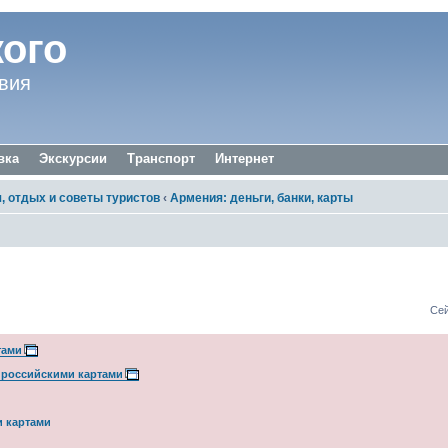
ого
вия
вка
Экскурсии
Транспорт
Интернет
 отдых и советы туристов
‹
Армения: деньги, банки, карты
езидента
Сей
тами
а российскими картами
и картами