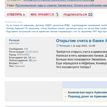
Гиды
:
Русскоязычные гиды в странах Закавказья. Оплата российскими ка
Ответить
Нравится
Подписаться на тему
ОБНОВЛЕНИЯ ТЕМЫ:
•
Ну не только по заграннику. Договор, НДФЛ, различные ИПДС, подтверждение проживание, воо
•
Почему Армения? По заграннику только Юнибанк откроет урезанную карту, но так как Вам Свифт
•
Подскажите актуальный список армянских банков открывающих счет по заграннику РФ? Ищу кар
Открытие счета в банке 
Permyak
участник
Permyak
» 11 мар 2022, 12:39
Сообщения:
100
Требуется открыть счета в армянско
Регистрация:
13.06.2013
Город:
ВИЛЬНЮС
Написал в пять ереванских банков. Д
Благодарил (а):
14
раз.
Больше всех понравился Эвокабанк, 
Поблагодарили:
16
раз.
Еще обращался в АйДибанк, Конверс
Возраст:
57
Пол:
Мужской
Что посоветуете теперь?
–
Банковская карта Армении
–
Перевод денег из Армении