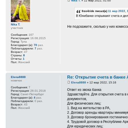
Nika T.
» 12 мар 2022, 01:00
free4ride писал(а)
11 мар 2022, 
В Юнибанке открывают счета и де
Nika T.
Не подскажите, сколько у них комис
участник
Сообщения:
167
Регистрация:
16.08.2015
Город:
Тула
Благодарил (а):
70
раз.
Поблагодарили:
7
раз.
Возраст:
47
Страны:
8
Отчеты:
1
Пол:
Женский
Re: Открытие счета в банке
Elena8888
новичок
Elena8888
» 12 мар 2022, 15:16
Сообщения:
7
Ответ из эвока банка
Регистрация:
28.01.2018
Здравствуйте. Для открытия счета 
Город:
Санкт-Петербург
Благодарил (а):
4
раз.
документов,
Поблагодарили:
0 раз.
Для физических лиц:
Возраст:
43
1. Вид на жительство в РА,
Пол:
Женский
2. Договор аренды квартиры минимум
3. Договор бронирования гостинично
4. Трудовой договор в Республике А
Для юридических лиц: