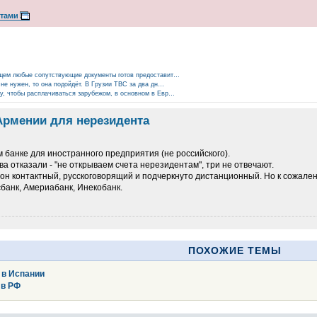
ртами
бщем любые сопутствующие документы готов предоставит…
 не нужен, то она подойдёт. В Грузии TBC за два дн…
ту, чтобы расплачиваться зарубежом, в основном в Евр…
Армении для нерезидента
м банке для иностранного предприятия (не российского).
ва отказали - "не открываем счета нерезидентам", три не отвечают.
он контактный, русскоговорящий и подчеркнуто дистанционный. Но к сожален
банк, Америабанк, Инекобанк.
ПОХОЖИЕ ТЕМЫ
 в Испании
 в РФ