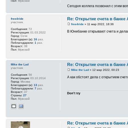
Пол:
Мужской
Сегодня коллега позвонил с этим воп
Re: Открытие счета в банке
free4ride
участник
free4ride
» 11 мар 2022, 18:36
Сообщения:
72
В Юнибанке открывают счета и дела
Регистрация:
01.03.2022
Город:
Сочи
Благодарил (а):
16
раз.
Поблагодарили:
1
раз.
Возраст:
38
Пол:
Мужской
Re: Открытие счета в банке
Mike the Lad
участник
Mike the Lad
» 12 мар 2022, 00:23
Сообщения:
56
А как обстоят дела с открытием сче
Регистрация:
03.10.2014
Город:
Москва
Благодарил (а):
13
раз.
Поблагодарили:
7
раз.
Возраст:
37
Don't try
Страны:
27
Пол:
Мужской
Re: Открытие счета в банке