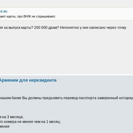
18:36
:
лают карты, про ВНЖ не спрашивают.
сия за выпуск карты? 200 000 драм? Непонятно у них написано через точку
 Армении для нерезидента
в нашем банке Вы должны предъявить перевод пасспорта заверенный нотариус
 на 3 месяца;
го номера не менее чем на 1 месяц;
рмения