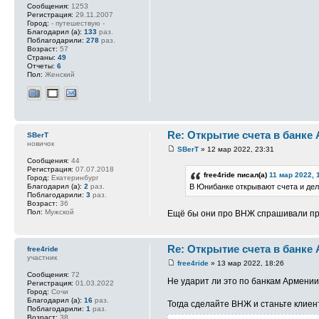
Сообщения:
1253
Регистрация:
29.11.2007
Город:
- путешествую -
Благодарил (а):
133
раз.
Поблагодарили:
278
раз.
Возраст:
57
Страны:
49
Отчеты:
6
Пол:
Женский
Re: Открытие счета в банке
SBerT
новичок
SBerT
» 12 мар 2022, 23:31
Сообщения:
44
Регистрация:
07.07.2018
free4ride писал(а)
11 мар 2022, 
Город:
Екатеринбург
Благодарил (а):
2
раз.
В Юнибанке открывают счета и де
Поблагодарили:
3
раз.
Возраст:
36
Пол:
Мужской
Ещё бы они про ВНЖ спрашивали при
Re: Открытие счета в банке
free4ride
участник
free4ride
» 13 мар 2022, 18:26
Сообщения:
72
Не ударит ли это по банкам Армении
Регистрация:
01.03.2022
Город:
Сочи
Благодарил (а):
16
раз.
Тогда сделайте ВНЖ и станьте клиен
Поблагодарили:
1
раз.
Возраст:
38