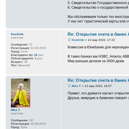
5. Свидетельство Государственного
6. Свидетельство о государственной
Мы обслуживаем только тех иностра
У нас нет туристической карты или с
Re: Открытие счета в банке
free4ride
участник
free4ride
» 12 мар 2022, 17:22
Сообщения:
72
Комиссии в Юнибанке для нерезиден
Регистрация:
01.03.2022
Город:
Сочи
Благодарил (а):
16
раз.
В таких банках как HSBC, Ameria, AB
Поблагодарили:
1
раз.
Мир раньше делали за 3000 драм.
Возраст:
38
Пол:
Мужской
Re: Открытие счета в банке
Nika T.
» 12 мар 2022, 18:07
Привет, что думаете насчет открыти
Друзья, живущие в Армении говорят 
Nika T.
участник
Сообщения:
167
Регистрация:
16.08.2015
Город:
Тула