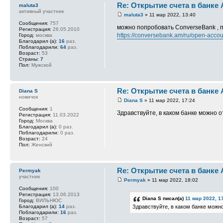
Re: Открытие счета в банке
maluta3
активный участник
maluta3
» 11 мар 2022, 13:40
Сообщения:
757
можно попробовать ConverseBank , п
Регистрация:
26.05.2010
https://conversebank.am/ru/open-accou
Город:
москва
Благодарил (а):
16
раз.
Поблагодарили:
64
раз.
Возраст:
53
Страны:
7
Пол:
Мужской
Re: Открытие счета в банке
Diana S
новичок
Diana S
» 11 мар 2022, 17:24
Сообщения:
1
Здравствуйте, в каком банке можно 
Регистрация:
11.03.2022
Город:
Москва
Благодарил (а):
0 раз.
Поблагодарили:
0 раз.
Возраст:
24
Пол:
Женский
Re: Открытие счета в банке
Permyak
участник
Permyak
» 11 мар 2022, 18:02
Сообщения:
100
Регистрация:
13.06.2013
Diana S писал(а)
11 мар 2022, 1
Город:
ВИЛЬНЮС
Благодарил (а):
14
раз.
Здравствуйте, в каком банке можн
Поблагодарили:
16
раз.
Возраст:
57