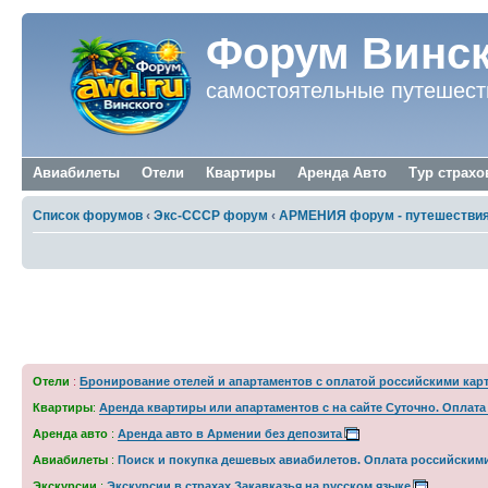
Форум Винск
самостоятельные путешест
Авиабилеты
Отели
Квартиры
Аренда Авто
Тур страхо
Список форумов
‹
Экс-СССР форум
‹
АРМЕНИЯ форум - путешествия,
Открытие счета в банке Армении для нер
Отели
:
Бронирование отелей и апартаментов с оплатой российскими кар
Квартиры
:
Аренда квартиры или апартаментов с на сайте Суточно. Оплат
Аренда авто
:
Аренда авто в Армении без депозита
Авиабилеты
:
Поиск и покупка дешевых авиабилетов. Оплата российским
Экскурсии
:
Экскурсии в страхах Закавказья на русском языке