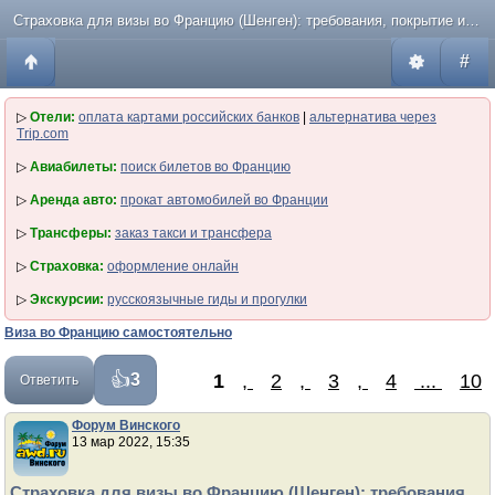
Страховка для визы во Францию (Шенген): требования, покрытие и как оформить в 2026
#
▷
Отели:
оплата картами российских банков
|
альтернатива через
Trip.com
▷
Авиабилеты:
поиск билетов во Францию
▷
Аренда авто:
прокат автомобилей во Франции
▷
Трансферы:
заказ такси и трансфера
▷
Страховка:
оформление онлайн
▷
Экскурсии:
русскоязычные гиды и прогулки
Виза во Францию самостоятельно
1
,
2
,
3
,
4
...
10
3
Ответить
Форум Винского
13 мар 2022, 15:35
Страховка для визы во Францию (Шенген): требования,