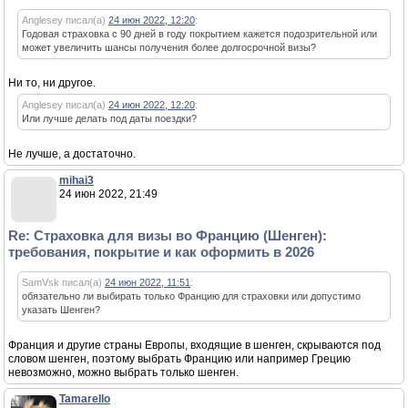
Anglesey писал(а)
24 июн 2022, 12:20
:
Годовая страховка с 90 дней в году покрытием кажется подозрительной или
может увеличить шансы получения более долгосрочной визы?
Ни то, ни другое.
Anglesey писал(а)
24 июн 2022, 12:20
:
Или лучше делать под даты поездки?
Не лучше, а достаточно.
mihai3
24 июн 2022, 21:49
Re: Страховка для визы во Францию (Шенген):
требования, покрытие и как оформить в 2026
SamVsk писал(а)
24 июн 2022, 11:51
:
обязательно ли выбирать только Францию для страховки или допустимо
указать Шенген?
Франция и другие страны Европы, входящие в шенген, скрываются под
словом шенген, поэтому выбрать Францию или например Грецию
невозможно, можно выбрать только шенген.
Tamarello