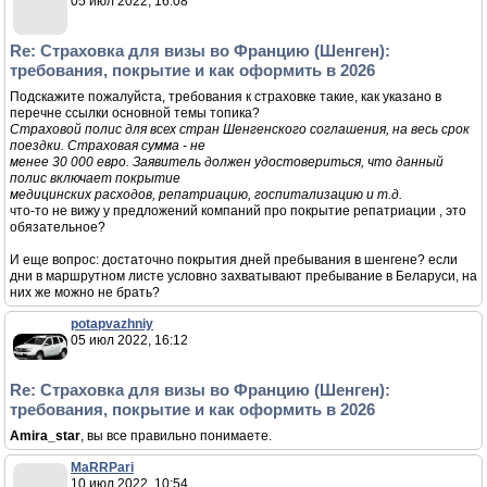
05 июл 2022, 16:08
Re: Страховка для визы во Францию (Шенген):
требования, покрытие и как оформить в 2026
Подскажите пожалуйста, требования к страховке такие, как указано в
перечне ссылки основной темы топика?
Страховой полис для всех стран Шенгенского соглашения, на весь срок
поездки. Страховая сумма - не
менее 30 000 евро. Заявитель должен удостовериться, что данный
полис включает покрытие
медицинских расходов, репатриацию, госпитализацию и т.д.
что-то не вижу у предложений компаний про покрытие репатриации , это
обязательное?
И еще вопрос: достаточно покрытия дней пребывания в шенгене? если
дни в маршрутном листе условно захватывают пребывание в Беларуси, на
них же можно не брать?
potapvazhniy
05 июл 2022, 16:12
Re: Страховка для визы во Францию (Шенген):
требования, покрытие и как оформить в 2026
Amira_star
, вы все правильно понимаете.
MaRRPari
10 июл 2022, 10:54