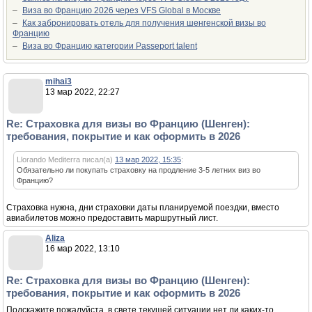
–
Виза во Францию 2026 через VFS Global в Москве
–
Как забронировать отель для получения шенгенской визы во
Францию
–
Виза во Францию категории Passeport talent
mihai3
13 мар 2022, 22:27
Re: Страховка для визы во Францию (Шенген):
требования, покрытие и как оформить в 2026
Llorando Mediterra писал(а)
13 мар 2022, 15:35
:
Обязательно ли покупать страховку на продление 3-5 летних виз во
Францию?
Страховка нужна, дни страховки даты планируемой поездки, вместо
авиабилетов можно предоставить маршрутный лист.
Aliza
16 мар 2022, 13:10
Re: Страховка для визы во Францию (Шенген):
требования, покрытие и как оформить в 2026
Подскажите пожалуйста, в свете текущей ситуации нет ли каких-то