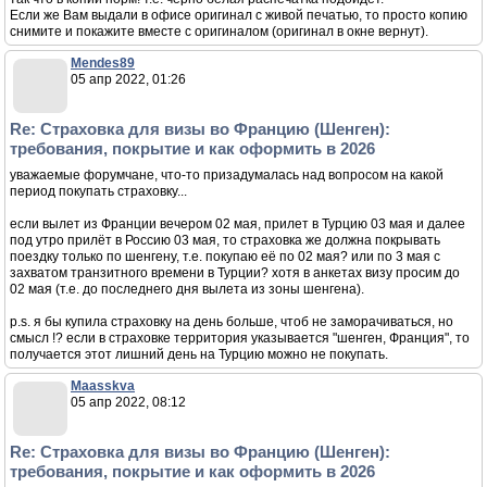
Если же Вам выдали в офисе оригинал с живой печатью, то просто копию
снимите и покажите вместе с оригиналом (оригинал в окне вернут).
Mendes89
05 апр 2022, 01:26
Re: Страховка для визы во Францию (Шенген):
требования, покрытие и как оформить в 2026
уважаемые форумчане, что-то призадумалась над вопросом на какой
период покупать страховку...
если вылет из Франции вечером 02 мая, прилет в Турцию 03 мая и далее
под утро прилёт в Россию 03 мая, то страховка же должна покрывать
поездку только по шенгену, т.е. покупаю её по 02 мая? или по 3 мая с
захватом транзитного времени в Турции? хотя в анкетах визу просим до
02 мая (т.е. до последнего дня вылета из зоны шенгена).
p.s. я бы купила страховку на день больше, чтоб не заморачиваться, но
смысл !? если в страховке территория указывается "шенген, Франция", то
получается этот лишний день на Турцию можно не покупать.
Maasskva
05 апр 2022, 08:12
Re: Страховка для визы во Францию (Шенген):
требования, покрытие и как оформить в 2026