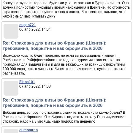
Консульству не интересно, будет ли у вас страховка в Турции или нет. Она
должна полностью покрывать время нахождения в Шенгене. Но стоимость
страховки настолько несущественна в масштабах всего остального, что
какой смысл высчитывать дни?
eugen721
06 апр 2022, 14:04
Re: Страховка для визы во Францию (Шенген):
требования, покрытие и как оформить в 2026
Возможно кому то будет полезно, но если вы премиальный клиент
Росбанка или Райффазенбанка, то годовая туристическая страховка
пригодная для выдачи визы и для выезжающих за границу с покрытием
100 000 евро, есть в личных кабинетах и приложениях, нужно ее только
распечатать.
Elena101
07 апр 2022, 14:08
Re: Страховка для визы во Францию (Шенген):
требования, покрытие и как оформить в 2026
Добрый день, вопрос по страховку, скажите, пожалуйста какую брали? В
России или во Франции. Я собираюсь подавать на визу D на иждивение,
страховку надо на 3 месяца, надо подобрать дешёвую
oumomran