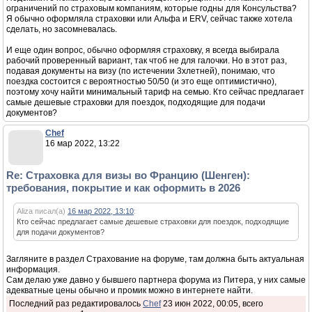
ограничений по страховым компаниям, которые годны для Консульства?
Я обычно оформляла страховки или Альфа и ERV, сейчас также хотела
сделать, но засомневалась.
И еще один вопрос, обычно оформляя страховку, я всегда выбирала
рабочий проверенный вариант, так чтоб не для галочки. Но в этот раз,
подавая документы на визу (по истечении 3хлетней), понимаю, что
поездка состоится с вероятностью 50/50 (и это еще оптимистично),
поэтому хочу найти минимальный тариф на семью. Кто сейчас предлагает
самые дешевые страховки для поездок, подходящие для подачи
документов?
Chef
16 мар 2022, 13:22
Re: Страховка для визы во Францию (Шенген):
требования, покрытие и как оформить в 2026
Aliza писал(а)
16 мар 2022, 13:10
:
Кто сейчас предлагает самые дешевые страховки для поездок, подходящие
для подачи документов?
Загляните в раздел Страхование на форуме, там должна быть актуальная
информация.
Сам делаю уже давно у бывшего партнера форума из Питера, у них самые
адекватные цены обычно и промик можно в интернете найти.
Последний раз редактировалось
Chef
23 июн 2022, 00:05, всего