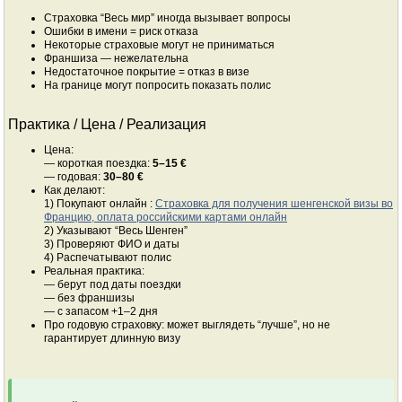
Страховка “Весь мир” иногда вызывает вопросы
Ошибки в имени = риск отказа
Некоторые страховые могут не приниматься
Франшиза — нежелательна
Недостаточное покрытие = отказ в визе
На границе могут попросить показать полис
Практика / Цена / Реализация
Цена:
— короткая поездка:
5–15 €
— годовая:
30–80 €
Как делают:
1) Покупают онлайн :
Страховка для получения шенгенской визы во
Францию, оплата российскими картами онлайн
2) Указывают “Весь Шенген”
3) Проверяют ФИО и даты
4) Распечатывают полис
Реальная практика:
— берут под даты поездки
— без франшизы
— с запасом +1–2 дня
Про годовую страховку: может выглядеть “лучше”, но не
гарантирует длинную визу