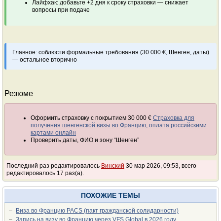
Лайфхак: добавьте +2 дня к сроку страховки — снижает
вопросы при подаче
Главное: соблюсти формальные требования (30 000 €, Шенген, даты)
— остальное вторично
Резюме
Оформить страховку с покрытием 30 000 €
Страховка для
получения шенгенской визы во Францию, оплата российскими
картами онлайн
Проверить даты, ФИО и зону “Шенген”
Последний раз редактировалось
Винский
30 мар 2026, 09:53, всего
редактировалось 17 раз(а).
ПОХОЖИЕ ТЕМЫ
–
Виза во Францию PACS (пакт гражданской солидарности)
–
Запись на визу во Францию через VFS Global в 2026 году