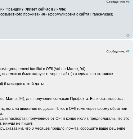
Сообщение:
#6
нин Франции? (Живет сейчас в Лилле)
совместного проживания» (формулировка с сайта France-visas)
Сообщение:
#7
egroupement familial в OFII (Val-de-Marne, 94)
осье можно было загрузить через сайт (а я сделал по старинке -
t) 6 месяцев с этой даты.
-de-Marne, 94), для получения согласия Префекта. Если есть вопросы,
ть, есть ли движение по досье. Плюс в OFII тоже через форму обратной
ы.
одачи паспорта), полученное от OFII в конце июля), предполагали, что это
т, никуда не пишут.
ру, сказав им, что 6 месяцев прошло, пож-та, сообщите ваше решение.