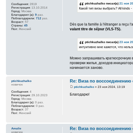
ptichkuzhalko писал(а)
21 ноя 2
Сообщения:
2819
Регистрация:
13.10.2014
Какой тип визы выбрать? All kinds -
Город:
Москва
Благодарил (а):
9
раз.
Поблагодарили:
712
раз.
Возраст:
57
Dès que la famille à l'étranger a reçu l
Страны:
45
valant titre de séjour (VLS-TS).
Пол:
Женский
ptichkuzhalko писал(а)
23 ноя 2
интуитивно мне кажется, что нельз
Можно запрашивать краткосрочную виз
проверки жилья, доходов инициатора
начинается заново.
Re: Виза по воссоединению
ptichkuzhalko
новичок
ptichkuzhalko
» 23 ноя 2024, 13:19
Сообщения:
4
Благодарю!
Регистрация:
29.10.2023
Город:
Москва
Благодарил (а):
0 раз.
Поблагодарили:
0 раз.
Возраст:
37
Пол:
Женский
Re: Виза по воссоединению
Amalie
новичок