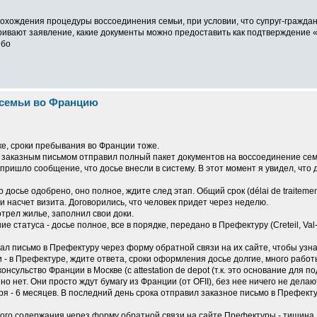
рохождения процедуры воссоединения семьи, при условии, что супруг-гражда
ривают заявление, какие документы можно предоставить как подтверждение «
ибо
 семьи во Францию
дке, сроки пребывания во Франции тоже.
заказным письмом отправил полный пакет документов на воссоединение семьи/r
пришло сообщение, что досье внесли в систему. В этот момент я увидел, что д
досье одобрено, оно полное, ждите след этап. Общий срок (délai de traitemen
и насчет визита. Договорились, что человек придет через неделю.
трел жилье, заполнил свои доки.
 статуса - досье полное, все в порядке, передано в Префектуру (Creteil, Val
ал письмо в Префектуру через форму обратной связи на их сайте, чтобы узна
 - в Префектуре, ждите ответа, сроки оформления досье долгие, много работ
онсульство Франции в Москве (с attestation de depot (т.к. это основание для п
но нет. Они просто ждут бумагу из Франции (от OFII), без нее ничего не делаю
ря - 6 месяцев. В последний день срока отправил заказное письмо в Префекту
ого содержания через форму обратной связи на сайте Префектуры - тишина.