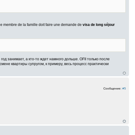
haque membre de la famille doit faire une demande de
visa de long séjour
 год занимает, а кто-то ждет намного дольше. OFII только после
мене квартиры супругом, к примеру, весь процесс практически
Сообщение:
#5