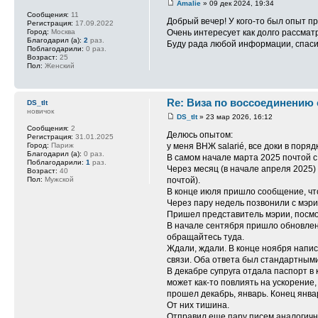
Amalie
» 09 дек 2024, 19:34
Сообщения:
11
Добрый вечер! У кого-то был опыт п
Регистрация:
17.09.2022
Очень интересует как долго рассмат
Город:
Москва
Благодарил (а):
2
раз.
Буду рада любой информации, спас
Поблагодарили:
0 раз.
Возраст:
25
Пол:
Женский
Re: Виза по воссоединению
DS_tlt
новичок
DS_tlt
» 23 мар 2026, 16:12
Сообщения:
2
Делюсь опытом:
Регистрация:
31.01.2025
у меня ВНЖ salarié, все доки в поря
Город:
Париж
Благодарил (а):
0 раз.
В самом начале марта 2025 почтой с 
Поблагодарили:
1
раз.
Через месяц (в начале апреля 2025) 
Возраст:
40
почтой).
Пол:
Мужской
В конце июля пришло сообщение, что 
Через пару недель позвонили с мэри
Пришел представитель мэрии, посмо
В начале сентября пришло обновление
обращайтесь туда.
Ждали, ждали. В конце ноября напис
связи. Оба ответа был стандартными
В декабре супруга отдала паспорт в к
может как-то повлиять на ускорение, 
прошел декабрь, январь. Конец янва
От них тишина.
Отправил еще пару писем аналогичн