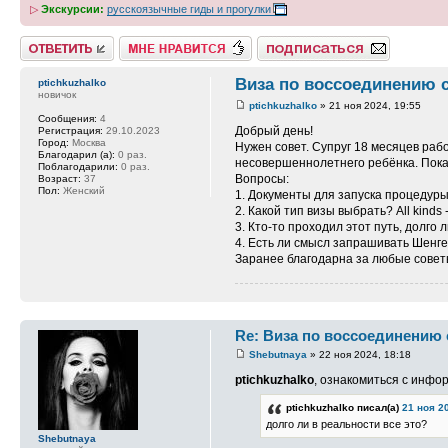
▷
Экскурсии:
русскоязычные гиды и прогулки
Ответить
Нравится
Подписаться на тему
Виза по воссоединению 
ptichkuzhalko
новичок
ptichkuzhalko
» 21 ноя 2024, 19:55
Сообщения:
4
Добрый день!
Регистрация:
29.10.2023
Город:
Москва
Нужен совет. Супруг 18 месяцев раб
Благодарил (а):
0 раз.
несовершеннолетнего ребёнка. Пока 
Поблагодарили:
0 раз.
Вопросы:
Возраст:
37
Пол:
Женский
1. Документы для запуска процедуры
2. Какой тип визы выбрать? All kinds 
3. Кто-то проходил этот путь, долго 
4. Есть ли смысл запрашивать Шенг
Заранее благодарна за любые совет
Re: Виза по воссоединению
Shebutnaya
» 22 ноя 2024, 18:18
ptichkuzhalko
, ознакомиться с инф
ptichkuzhalko писал(а)
21 ноя 2
долго ли в реальности все это?
Shebutnaya