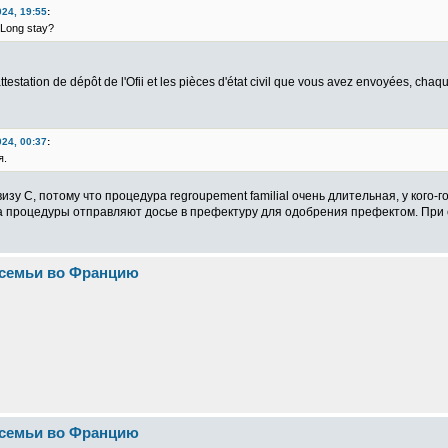
024, 19:55
:
 Long stay?
'attestation de dépôt de l'Ofii et les pièces d'état civil que vous avez envoyées, c
024, 00:37
:
я.
у С, потому что процедура regroupement familial очень длительная, у кого-го
 процедуры отправляют досье в префектуру для одобрения префектом. При с
 семьи во Францию
 семьи во Францию