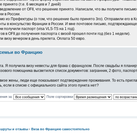
принято (т.е. 6 месяцев и 7 дней)
едомление от OFII, что решение принято. Написали, что вы получите письмо
и в России.
мо из Префектуры (о том, что решение было принято 3го). Отправили его в Ко
нты в консульство Франции в России. И мне почтовое письмо, подтвреждающе
 получили паспорт (visa VLS-TS на 1 год).
ов в OFII до получения паспорта с визой прошел почти год (без 1 недели).
и визу вечером в день прилета. Оплата 50 евро.
 семьи во Францию
а. Я получила визу невесты для брака с французом. После свадьбы я планиру
визового помощника высветился список документов: загранник, 2 фото, паспо
 визе жены, люди еще показывают подтверждение проживания. То есть пригла
, если в списке с официального сайта этого пункта нет?
ения за:
Поле сортировки
ршруты и отзывы
‹
Виза во Францию самостоятельно