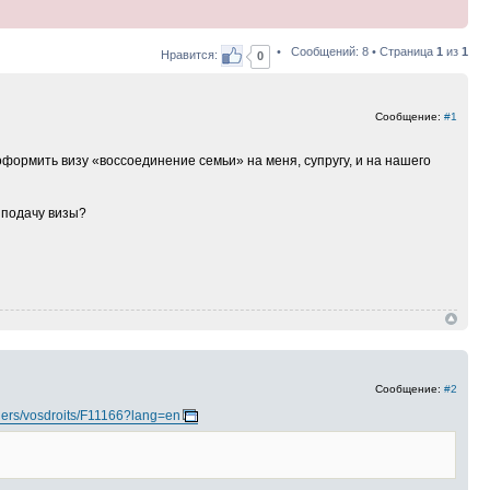
• Сообщений: 8 • Страница
1
из
1
Нравится:
0
Сообщение:
#1
оформить визу «воссоединение семьи» на меня, супругу, и на нашего
 подачу визы?
Сообщение:
#2
uliers/vosdroits/F11166?lang=en