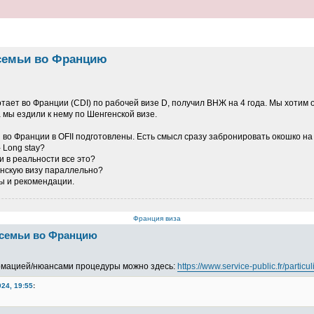
семьи во Францию
отает во Франции (CDI) по рабочей визе D, получил ВНЖ на 4 года. Мы хотим 
мы ездили к нему по Шенгенской визе.
 во Франции в OFII подготовлены. Есть смысл сразу забронировать окошко на
- Long stay?
ли в реальности все это?
енскую визу параллельно?
ы и рекомендации.
Франция виза
 семьи во Францию
ормацией/нюансами процедуры можно здесь:
https://www.service-public.fr/partic
024, 19:55
: