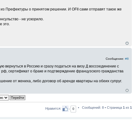
 из Префектуры о принятом решении. И OFII сами отправят такое же
нсульство - не ускорило.
е это.
Сообщение:
#8
ю вернуться в Россию и сразу податься на визу Д воссоединение с
рт рф, сертификат о браке и подтверждение французского гражданства
шение от жениха, либо договор об аренде квартиры на обеих супруг.
• Сообщений: 8 • Страница
1
из
1
Нравится:
0