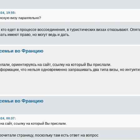
024, 19:55
:
нскую визу параллельно?
 кто едет в процессе воссоединения, в туристических визах отказывают. Опят
ать имеют право, но могут ведь и дать.
 семьи во Францию
елали, ориентируясь на сайт, ссылку на который Вы прислали.
формации, что нельзя одновременно запрашивать два типа визы, но интуитив
 семьи во Францию
024, 00:37
:
 на сайт, ссылку на который Вы прислали.
прочитали страницу, поскольку там есть ответ на вопрос