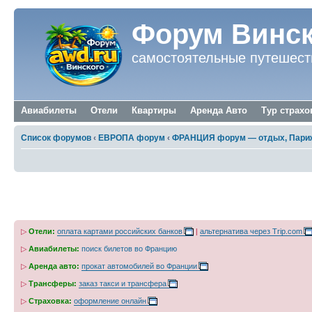
Форум Винск
самостоятельные путешест
Авиабилеты
Отели
Квартиры
Аренда Авто
Тур страхо
Список форумов
‹
ЕВРОПА форум
‹
ФРАНЦИЯ форум — отдых, Париж
Виза по воссоединению семьи во Франци
▷
Отели:
оплата картами российских банков
|
альтернатива через Trip.com
▷
Авиабилеты:
поиск билетов во Францию
▷
Аренда авто:
прокат автомобилей во Франции
▷
Трансферы:
заказ такси и трансфера
▷
Страховка:
оформление онлайн