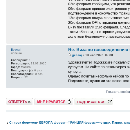
03го февраля сообщили, что решение 
06го февраля пришло электронное ув
подтверждение в консульство Франци
13го февраля получил почтовое пись
20го февраля OFII отправили докуме
Визу поставили 25го февраля. Следом
таким образом, от отправки документ
долетели благополучно, валидировал
Re: Виза по воссоединению
jjeesaj
новичок
jjeesaj
» 13 июл 2026, 09:30
Сообщения:
1
Здравствуйте! Подскажите пожалуйст
Регистрация:
13.07.2026
супругом. На сайте по визам через 
Город:
Москва
Благодарил (а):
0 раз.
супруга.
Поблагодарили:
0 раз.
Однако почитав несколько кейсов по
Возраст:
22
Подскажите, нужно ли это показывать
Показать сообщ
Ответить
Нравится
Подписаться на тему
Список форумов
‹
ЕВРОПА форум
‹
ФРАНЦИЯ форум — отдых, Париж, ма