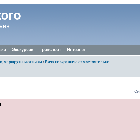
ого
вия
вка
Экскурсии
Транспорт
Интернет
, маршруты и отзывы
‹
Виза во Францию самостоятельно
ю
Сей