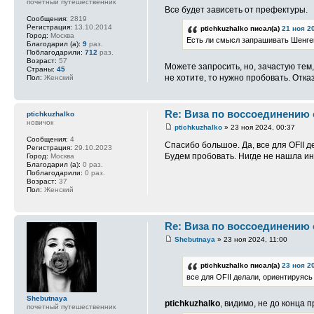
почетный путешественник
Все будет зависеть от префектуры.
Сообщения:
2819
Регистрация:
13.10.2014
ptichkuzhalko писал(а)
21 ноя 2
Город:
Москва
Есть ли смысл запрашивать Шенге
Благодарил (а):
9
раз.
Поблагодарили:
712
раз.
Возраст:
57
Можете запросить, но, зачастую тем,
Страны:
45
не хотите, то нужно пробовать. Отказ
Пол:
Женский
Re: Виза по воссоединению
ptichkuzhalko
новичок
ptichkuzhalko
» 23 ноя 2024, 00:37
Сообщения:
4
Спасибо большое. Да, все для OFII д
Регистрация:
29.10.2023
Будем пробовать. Нигде не нашла ин
Город:
Москва
Благодарил (а):
0 раз.
Поблагодарили:
0 раз.
Возраст:
37
Пол:
Женский
Re: Виза по воссоединению
Shebutnaya
» 23 ноя 2024, 11:00
ptichkuzhalko писал(а)
23 ноя 2
все для OFII делали, ориентируясь
Shebutnaya
ptichkuzhalko
, видимо, не до конца 
почетный путешественник