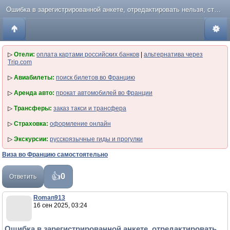
Ошибка в зарегистрированной анкете, отредактировать нельзя, стоит ли идти в ВЦ?
▷
Отели:
оплата картами российских банков
|
альтернатива через
Trip.com
▷
Авиабилеты:
поиск билетов во Францию
▷
Аренда авто:
прокат автомобилей во Франции
▷
Трансферы:
заказ такси и трансфера
▷
Страховка:
оформление онлайн
▷
Экскурсии:
русскоязычные гиды и прогулки
Виза во Францию самостоятельно
0
Ответить
Roman913
16 сен 2025, 03:24
Ошибка в зарегистрированной анкете, отредактировать