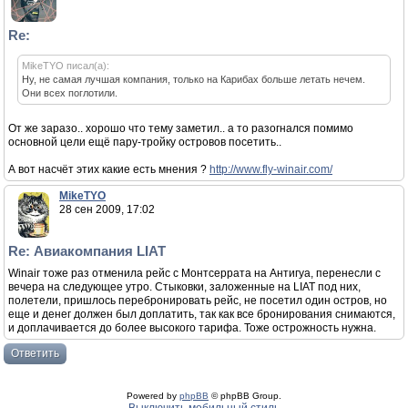
Re:
MikeTYO писал(а):
Ну, не самая лучшая компания, только на Карибах больше летать нечем.
Они всех поглотили.
От же заразо.. хорошо что тему заметил.. а то разогнался помимо
основной цели ещё пару-тройку островов посетить..
А вот насчёт этих какие есть мнения ?
http://www.fly-winair.com/
MikeTYO
28 сен 2009, 17:02
Re: Авиакомпания LIAT
Winair тоже раз отменила рейс с Монтсеррата на Антигуа, перенесли с
вечера на следующее утро. Стыковки, заложенные на LIAT под них,
полетели, пришлось перебронировать рейс, не посетил один остров, но
еще и денег должен был доплатить, так как все бронирования снимаются,
и доплачивается до более высокого тарифа. Тоже острожность нужна.
Ответить
Powered by
phpBB
© phpBB Group.