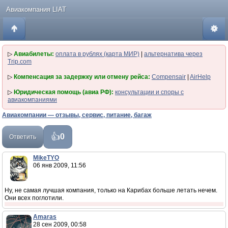
Авиакомпания LIAT
▷
Авиабилеты:
оплата в рублях (карта МИР)
|
альтернатива через
Trip.com
▷
Компенсация за задержку или отмену рейса:
Compensair
|
AirHelp
▷
Юридическая помощь (авиа РФ):
консультации и споры с
авиакомпаниями
Авиакомпании — отзывы, сервис, питание, багаж
0
Ответить
MikeTYO
06 янв 2009, 11:56
Ну, не самая лучшая компания, только на Карибах больше летать нечем.
Они всех поглотили.
Amaras
28 сен 2009, 00:58