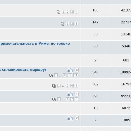
166
4210
1
2
3
4
147
2273
1
2
3
33
1314
римечательность в Риме, но только
30
5346
2
682
к спланировать маршрут
6
546
10992
...
1
9
10
11
302
1679
...
1
5
6
7
1
396
9555
...
1
6
7
8
10
6872
2
2
1085