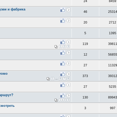
24
8459
музеи и фабрика
2
46
2531
2
20
2712
5
1395
1
119
3981
1
2
3
5
12
5685
2
27
1132
уомо
3
373
3931
...
1
6
7
8
1
27
5235
маршрут?
5
130
8994
1
2
3
смотреть
3
997
1