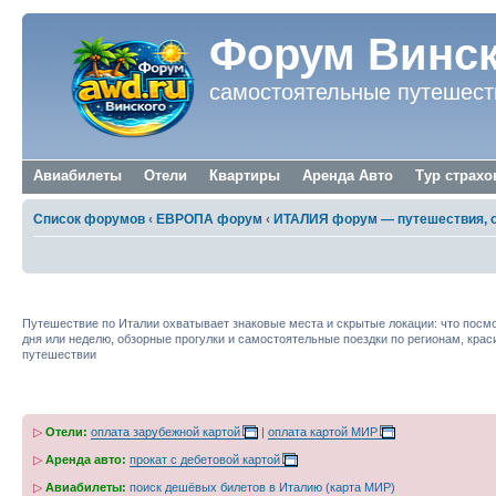
Форум Винск
самостоятельные путешест
Авиабилеты
Отели
Квартиры
Аренда Авто
Тур страхо
Список форумов
‹
ЕВРОПА форум
‹
ИТАЛИЯ форум — путешествия, 
Достопримечательности Италии — что пос
Путешествие по Италии охватывает знаковые места и скрытые локации: что посмо
дня или неделю, обзорные прогулки и самостоятельные поездки по регионам, крас
путешествии
▷
Отели:
оплата зарубежной картой
|
оплата картой МИР
▷
Аренда авто:
прокат с дебетовой картой
▷
Авиабилеты:
поиск дешёвых билетов в Италию (карта МИР)