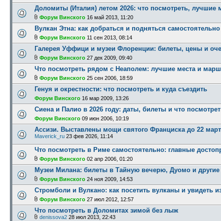
Доломиты (Италия) летом 2026: что посмотреть, лучшие 
Форум Винского
16 май 2013, 11:20
Вулкан Этна: как добраться и подняться самостоятельно
Форум Винского
11 сен 2013, 08:14
Галерея Уффици и музеи Флоренции: билеты, цены и оч
Форум Винского
27 дек 2009, 09:40
Что посмотреть рядом с Неаполем: лучшие места и мар
Форум Винского
25 сен 2006, 18:59
Генуя и окрестности: что посмотреть и куда съездить
Форум Винского
16 мар 2009, 13:26
Сиена и Палио в 2026 году: даты, билеты и что посмотре
Форум Винского
09 июн 2006, 10:19
Ассизи. Выставлены мощи святого Франциска до 22 март
Maverick_ru
23 фев 2026, 11:14
Что посмотреть в Риме самостоятельно: главные досто
Форум Винского
02 апр 2006, 01:20
Музеи Милана: билеты в Тайную вечерю, Дуомо и други
Форум Винского
24 ноя 2009, 14:53
Стромболи и Вулкано: как посетить вулканы и увидеть 
Форум Винского
27 июл 2012, 12:57
Что посмотреть в Доломитах зимой без лыж
denissova2
28 июл 2013, 22:43