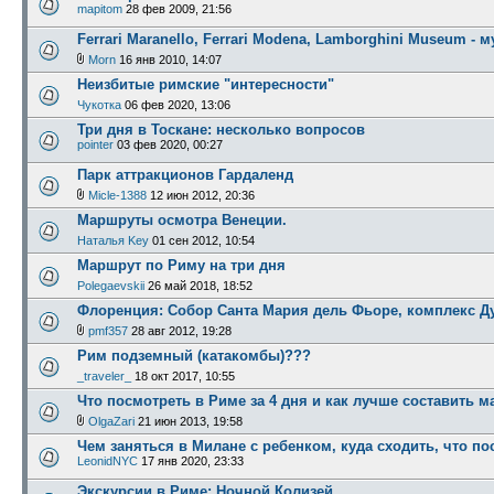
mapitom
28 фев 2009, 21:56
Ferrari Maranello, Ferrari Modena, Lamborghini Museum - 
Morn
16 янв 2010, 14:07
Неизбитые римские "интересности"
Чукотка
06 фев 2020, 13:06
Три дня в Тоскане: несколько вопросов
pointer
03 фев 2020, 00:27
Парк аттракционов Гардаленд
Micle-1388
12 июн 2012, 20:36
Маршруты осмотра Венеции.
Наталья Key
01 сен 2012, 10:54
Маршрут по Риму на три дня
Polegaevskii
26 май 2018, 18:52
Флоренция: Собор Санта Мария дель Фьоре, комплекс Д
pmf357
28 авг 2012, 19:28
Рим подземный (катакомбы)???
_traveler_
18 окт 2017, 10:55
Что посмотреть в Риме за 4 дня и как лучше составить 
OlgaZari
21 июн 2013, 19:58
Чем заняться в Милане с ребенком, куда сходить, что по
LeonidNYC
17 янв 2020, 23:33
Экскурсии в Риме: Ночной Колизей