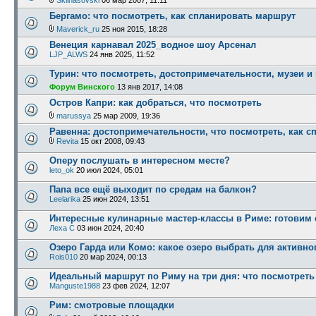
Sklihasovski
06 мар 2007, 11:11
Бергамо: что посмотреть, как спланировать маршрут
Maverick_ru
25 ноя 2015, 18:28
Венеция карнавал 2025_водное шоу Арсенал
LJP_ALWS
24 янв 2025, 11:52
Турин: что посмотреть, достопримечательности, музеи и
Форум Винского
13 янв 2017, 14:08
Остров Капри: как добраться, что посмотреть
marussya
25 мар 2009, 19:36
Равенна: достопримечательности, что посмотреть, как 
Revita
15 окт 2008, 09:43
Оперу послушать в интересном месте?
leto_ok
20 июл 2024, 05:01
Папа все ещё выходит по средам на балкон?
Leelarika
25 июн 2024, 13:51
Интересные кулинарные мастер-классы в Риме: готовим
Леха С
03 июн 2024, 20:40
Озеро Гарда или Комо: какое озеро выбрать для активно
Rois010
20 мар 2024, 00:13
Идеальный маршрут по Риму на три дня: что посмотреть
Manguste1988
23 фев 2024, 12:07
Рим: смотровые площадки