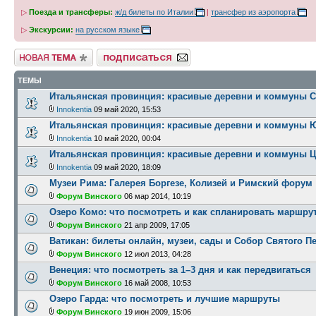
▷
Поезда и трансферы:
ж/д билеты по Италии
|
трансфер из аэропорта
▷
Экскурсии:
на русском языке
Новая тема
Подписаться на форум
ТЕМЫ
Итальянская провинция: красивые деревни и коммуны 
Innokentia
09 май 2020, 15:53
Итальянская провинция: красивые деревни и коммуны 
Innokentia
10 май 2020, 00:04
Итальянская провинция: красивые деревни и коммуны 
Innokentia
09 май 2020, 18:09
Музеи Рима: Галерея Боргезе, Колизей и Римский форум
Форум Винского
06 мар 2014, 10:19
Озеро Комо: что посмотреть и как спланировать маршру
Форум Винского
21 апр 2009, 17:05
Ватикан: билеты онлайн, музеи, сады и Собор Святого П
Форум Винского
12 июл 2013, 04:28
Венеция: что посмотреть за 1–3 дня и как передвигаться
Форум Винского
16 май 2008, 10:53
Озеро Гарда: что посмотреть и лучшие маршруты
Форум Винского
19 июн 2009, 15:06