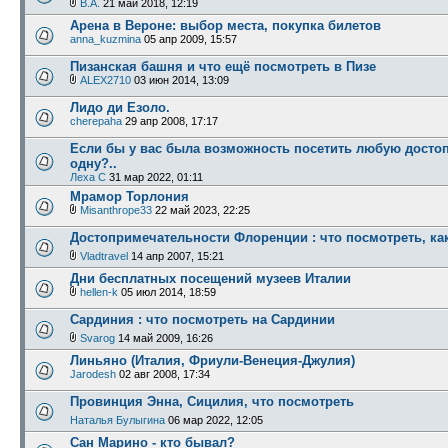
В.А.
21 май 2018, 12:19
Арена в Вероне: выбор места, покупка билетов
anna_kuzmina
05 апр 2009, 15:57
Пизанская башня и что ещё посмотреть в Пизе
ALEX2710
03 июн 2014, 13:09
Лидо ди Езоло.
сherepaha
29 апр 2008, 17:17
Если бы у вас была возможность посетить любую достоп
одну?..
Леха С
31 мар 2022, 01:11
Мрамор Торлония
Misanthrope33
22 май 2023, 22:25
Достопримечательности Флоренции : что посмотреть, ка
Vladtravel
14 апр 2007, 15:21
Дни бесплатных посещений музеев Италии
hellen-k
05 июл 2014, 18:59
Сардиния : что посмотреть на Сардинии
Svarog
14 май 2009, 16:26
Линьяно (Италия, Фриули-Венеция-Джулия)
Jarodesh
02 авг 2008, 17:34
Провинция Энна, Сицилия, что посмотреть
Наталья Булыгина
06 мар 2022, 12:05
Сан Марино - кто бывал?