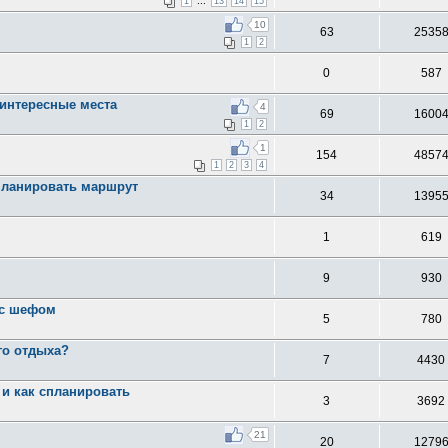
...
1
13
14
15
10
63
2535
1
2
0
587
 интересные места
4
69
1600
1
2
1
154
4857
1
2
3
4
спланировать маршрут
34
1395
1
619
9
930
 с шефом
5
780
го отдыха?
7
4430
 и как спланировать
3
3692
21
20
1279