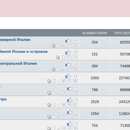
КОММЕНТАРИИ
ПРОСМО
Северной Италии
45
254
8255
...
1
4
5
6
Южной Италии и островов
25
152
5070
1
2
3
4
Центральной Италии
30
284
7446
...
1
4
5
6
15
2393
22740
...
1
46
47
48
т
5
799
8999
...
1
14
15
16
етра
6
2529
24312
...
1
49
50
51
4
1054
11862
...
1
20
21
22
5
754
7130
...
1
14
15
16