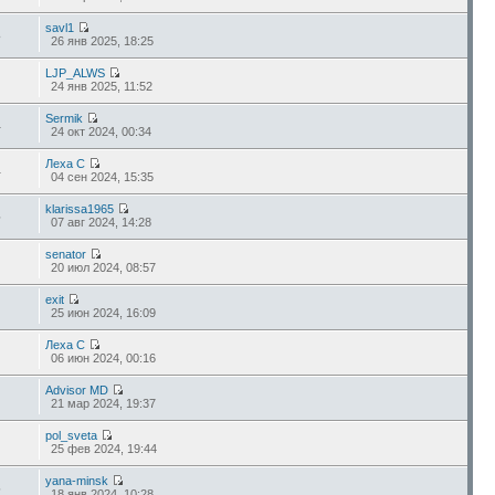
savl1
8
26 янв 2025, 18:25
LJP_ALWS
24 янв 2025, 11:52
Sermik
4
24 окт 2024, 00:34
Леха С
4
04 сен 2024, 15:35
klarissa1965
5
07 авг 2024, 14:28
senator
20 июл 2024, 08:57
exit
25 июн 2024, 16:09
Леха С
06 июн 2024, 00:16
Advisor MD
21 мар 2024, 19:37
pol_sveta
25 фев 2024, 19:44
yana-minsk
6
18 янв 2024, 10:28