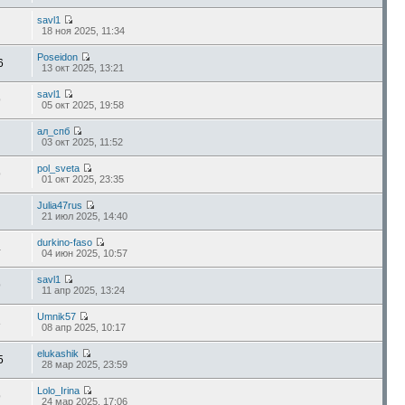
savl1
18 ноя 2025, 11:34
Poseidon
6
13 окт 2025, 13:21
savl1
9
05 окт 2025, 19:58
ал_спб
03 окт 2025, 11:52
pol_sveta
9
01 окт 2025, 23:35
Julia47rus
21 июл 2025, 14:40
durkino-faso
4
04 июн 2025, 10:57
savl1
9
11 апр 2025, 13:24
Umnik57
3
08 апр 2025, 10:17
elukashik
5
28 мар 2025, 23:59
Lolo_Irina
9
24 мар 2025, 17:06