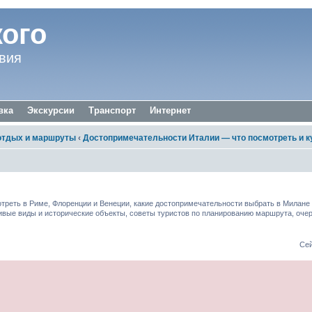
ого
вия
вка
Экскурсии
Транспорт
Интернет
отдых и маршруты
‹
Достопримечательности Италии — что посмотреть и к
мотреть и куда съездить
треть в Риме, Флоренции и Венеции, какие достопримечательности выбрать в Милане и
ивые виды и исторические объекты, советы туристов по планированию маршрута, очер
Сей