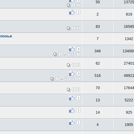
50
1372
1
2
1
2
819
83
1658
1
2
олоньи
7
1342
4
346
13406
...
1
5
6
7
62
2740
1
2
4
516
4992
...
1
9
10
11
70
1764
1
2
1
13
5222
1
14
925
1
4
1905