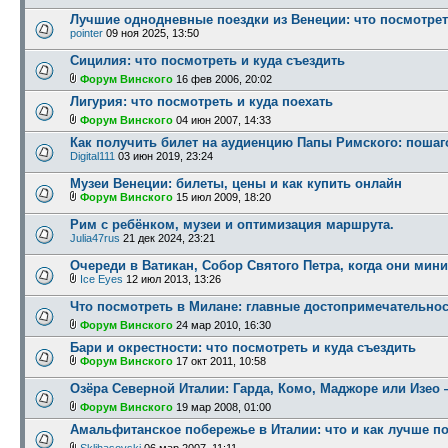
Лучшие однодневные поездки из Венеции: что посмотрет
pointer
09 ноя 2025, 13:50
Сицилия: что посмотреть и куда съездить
Форум Винского
16 фев 2006, 20:02
Лигурия: что посмотреть и куда поехать
Форум Винского
04 июн 2007, 14:33
Как получить билет на аудиенцию Папы Римского: пошаг
Digital111
03 июн 2019, 23:24
Музеи Венеции: билеты, цены и как купить онлайн
Форум Винского
15 июл 2009, 18:20
Рим с ребёнком, музеи и оптимизация маршрута.
Julia47rus
21 дек 2024, 23:21
Очереди в Ватикан, Собор Святого Петра, когда они ми
Ice Eyes
12 июл 2013, 13:26
Что посмотреть в Милане: главные достопримечательно
Форум Винского
24 мар 2010, 16:30
Бари и окрестности: что посмотреть и куда съездить
Форум Винского
17 окт 2011, 10:58
Озёра Северной Италии: Гарда, Комо, Маджоре или Изео
Форум Винского
19 мар 2008, 01:00
Амальфитанское побережье в Италии: что и как лучше п