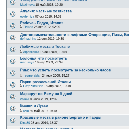
Maximova
18 май 2015, 19:20
Апулия: частные хозяйства
epidemiya
07 окт 2019, 14:32
Padova - Падуя, Италия
Tiziano
25 окт 2012, 02:09
Достопримечательности с лифтами Флоренции, Пизы, Б
defmachine
12 сен 2019, 19:30
Любимые места в Тоскане
Африканка
15 сен 2007, 10:54
Болонья что посмотреть
marussya
16 мар 2009, 23:39
Рим: что успеть посмотреть за несколько часов
_esmeralda_
24 июн 2008, 15:27
Парки развлечений Италии
Пётр Чибизов
13 апр 2013, 10:49
Маршрут по Риму на 5 дней
iMariia
05 июн 2019, 12:02
Башни в Лукке
alvd
30 май 2019, 19:48
Красивые места в районе Бергамо и Гарды
Dina30
28 апр 2019, 18:37