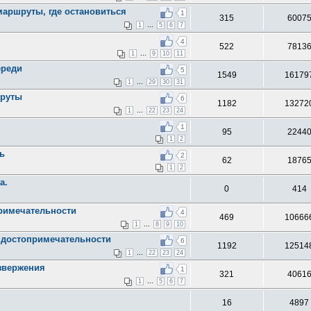
маршруты, где остановиться
1
315
6007
...
1
5
6
7
4
522
7813
...
1
9
10
11
ереди
5
1549
16179
...
1
29
30
31
шруты
6
1182
13272
...
1
22
23
24
1
95
2244
1
2
ть
2
62
1876
1
2
а.
0
414
примечательности
4
469
10666
...
1
8
9
10
е достопримечательности
6
1192
12514
...
1
22
23
24
извержения
1
321
4061
...
1
5
6
7
16
4897