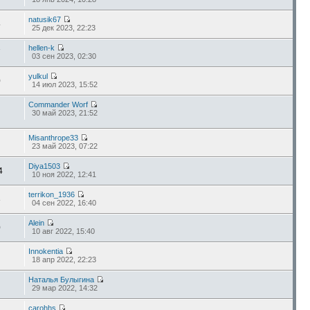
natusik67
5
25 дек 2023, 22:23
hellen-k
7
03 сен 2023, 02:30
yulkul
0
14 июл 2023, 15:52
Commander Worf
30 май 2023, 21:52
Misanthrope33
23 май 2023, 07:22
Diya1503
4
10 ноя 2022, 12:41
terrikon_1936
3
04 сен 2022, 16:40
Alein
0
10 авг 2022, 15:40
Innokentia
18 апр 2022, 22:23
Наталья Булыгина
29 мар 2022, 14:32
carohhs