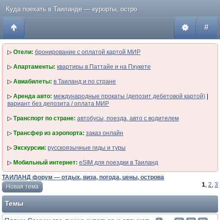
Куда поехать в Таиланде — курорты, остро
#
▷
Отели:
бронирование с оплатой картой МИР
▷
Апартаменты:
квартиры в Паттайе и на Пхукете
▷
Авиабилеты:
в Таиланд и по стране
▷
Аренда авто:
международные прокаты (депозит дебетовой картой)
|
вариант без депозита / оплата МИР
▷
Транспорт по стране:
автобусы, поезда, авто с водителем
▷
Трансфер из аэропорта:
заказ онлайн
▷
Экскурсии:
русскоязычные гиды и туры
▷
Мобильный интернет:
eSIM для поездки в Таиланд
ТАИЛАНД форум — отдых, виза, погода, цены, острова
1
,
2
,
3
Новая тема
Темы