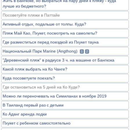
Жить в Бангкоке, но выбраться на пару дней к пляжу - куда
лучше из бюджетного?
Посоветуйте пляжи в Паттайе
Активный отдых, подальше от толпы. Куда?
Пляж Май Као, Пхукет, посмотреть на самолеты?
Где разместиться перед поездкой из Пхукет тауна
Национальный Парк Marine (Angthong)
1
2
"Деревенский пляж" в радиусе 3 ч. на машине от Бангкока
Какой пляж выбрать на Ко Чанге?
Куда посоветуете поехать?
Где остановиться на 5 дней на Ко Куде?
Можно ли переночевать на Симиланах в ноябре 2019
В Таиланд первый раз с детьми
Ко Аданг аренда лодки
Пхукет с ребенком самостоятельно