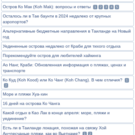
Остров Ко Мак (Koh Mak): вопросы и ответы
1
2
3
4
5
Осталось ли в Тае баунти в 2024 недалеко от крупных
аэропортов?
Альтернативные бюджетные направления в Таиланде на Новый
год
Уединенные острова недалеко от Краби для тихого отдыха
Порекомендуйте остров для любителей хайкинга
Ао Нанг, Краби: Обновленная информация о пляжах, ценах и
транспорте
Ко Куд (Koh Kood) или Ко Чанг (Koh Chang). В чем отличия?
1
2
Море и пляжи Хуа-хин
16 дней на острова Ко Чанга
Какой отдых в Као Лак в конце апреля: море, пляжи и
уединение?
Есть ли в Таиланде локация, похожая на связку Хой
Ан+песчаные пляжи, как во Вьетнаме?
1
2