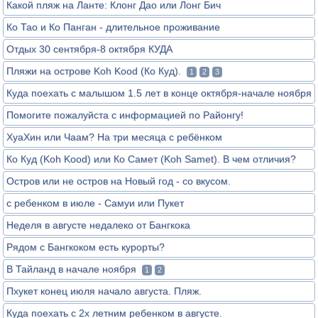
Какой пляж на Ланте: Клонг Дао или Лонг Бич
Ко Тао и Ко Панган - длительное проживание
Отдых 30 сентября-8 октября КУДА
Пляжи на острове Koh Kood (Ко Куд).
1
2
3
Куда поехать с малышом 1.5 лет в конце октября-начале ноября
Помогите пожалуйста с информацией по Районгу!
ХуаХин или Чаам? На три месяца с ребёнком
Ко Куд (Koh Kood) или Ко Самет (Koh Samet). В чем отличия?
Остров или не остров на Новый год - со вкусом.
с ребенком в июле - Самуи или Пукет
Неделя в августе недалеко от Бангкока
Рядом с Бангкоком есть курорты?
В Тайланд в начале ноября
1
2
Пхукет конец июля начало августа. Пляж.
Куда поехать с 2х летним ребенком в августе.