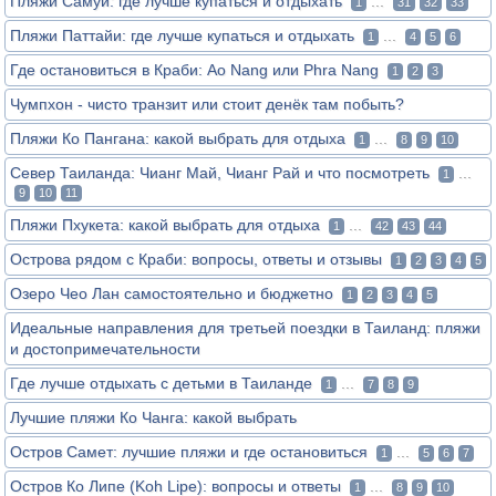
Пляжи Самуи: где лучше купаться и отдыхать
...
1
31
32
33
Пляжи Паттайи: где лучше купаться и отдыхать
...
1
4
5
6
Где остановиться в Краби: Ao Nang или Phra Nang
1
2
3
Чумпхон - чисто транзит или стоит денёк там побыть?
Пляжи Ко Пангана: какой выбрать для отдыха
...
1
8
9
10
Север Таиланда: Чианг Май, Чианг Рай и что посмотреть
...
1
9
10
11
Пляжи Пхукета: какой выбрать для отдыха
...
1
42
43
44
Острова рядом с Краби: вопросы, ответы и отзывы
1
2
3
4
5
Озеро Чео Лан самостоятельно и бюджетно
1
2
3
4
5
Идеальные направления для третьей поездки в Таиланд: пляжи
и достопримечательности
Где лучше отдыхать с детьми в Таиланде
...
1
7
8
9
Лучшие пляжи Ко Чанга: какой выбрать
Остров Самет: лучшие пляжи и где остановиться
...
1
5
6
7
Остров Ко Липе (Koh Lipe): вопросы и ответы
...
1
8
9
10