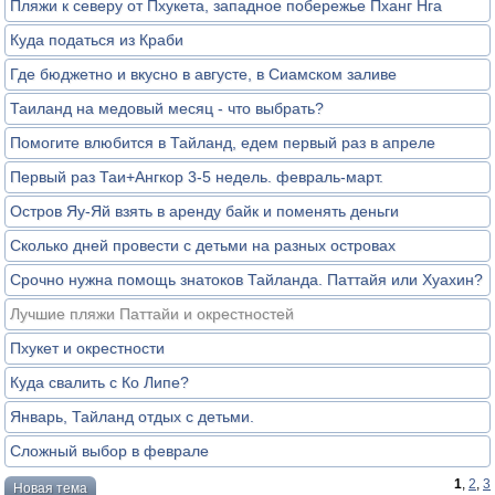
Пляжи к северу от Пхукета, западное побережье Пханг Нга
Куда податься из Краби
Где бюджетно и вкусно в августе, в Сиамском заливе
Таиланд на медовый месяц - что выбрать?
Помогите влюбится в Тайланд, едем первый раз в апреле
Первый раз Таи+Ангкор 3-5 недель. февраль-март.
Остров Яу-Яй взять в аренду байк и поменять деньги
Сколько дней провести с детьми на разных островах
Срочно нужна помощь знатоков Тайланда. Паттайя или Хуахин?
Лучшие пляжи Паттайи и окрестностей
Пхукет и окрестности
Куда свалить с Ко Липе?
Январь, Тайланд отдых с детьми.
Сложный выбор в феврале
1
,
2
,
3
Новая тема