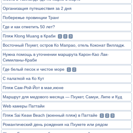
Организация путешествия за 2 дня
Побережье провинции Транг
Где и как отметить 50 лет?
Пляж Klong Muang в Краби
1
2
3
Восточный Пхукет, остров Ко Мапрао, отель Коконат Вилладж.
Нужна помощь в уточнении маршрута Карон-Као Лак-
Симиланы-Краби
Где белый песок и чистое море
1
2
С палаткой на Ко Кут
Пляж Сам-Рой-Йот в мае,июне
Маршрут для медового месяца — Пхукет, Самуи, Липе и Куд
Web камеры Паттайи
Пляж Sai Keaw Beach (военный пляж) в Паттайе
1
2
3
Романтический день рождения на Пхукете или рядом