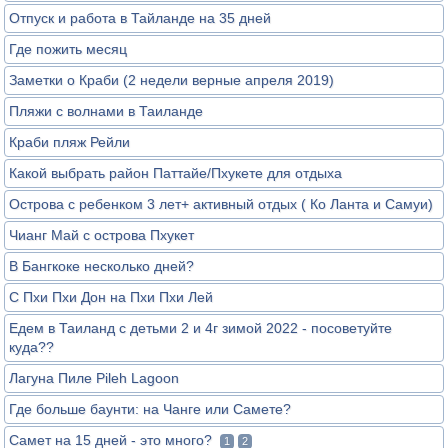
Отпуск и работа в Тайланде на 35 дней
Где пожить месяц
Заметки о Краби (2 недели верные апреля 2019)
Пляжи с волнами в Таиланде
Краби пляж Рейли
Какой выбрать район Паттайе/Пхукете для отдыха
Острова с ребенком 3 лет+ активный отдых ( Ко Ланта и Самуи)
Чианг Май с острова Пхукет
В Бангкоке несколько дней?
С Пхи Пхи Дон на Пхи Пхи Лей
Едем в Таиланд с детьми 2 и 4г зимой 2022 - посоветуйте
куда??
Лагуна Пиле Pileh Lagoon
Где больше баунти: на Чанге или Самете?
Самет на 15 дней - это много?
1
2