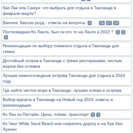
Као Лак или Самуи: что выбрать для отдыха в Таиланде в
феврале-марте?
Бангкок. Каосан роуд - ответы на вопросы
...
1
16
17
18
Постковидная Ко Ланта, был ли кто то на Ланте в 2022 ?
1
2
3
Рекомендации по выбору пляжного отдыха в Таиланде для
семьи
Достойный остров в Таиланде с тремя ресторанами, чистым
морем без отливов
Лучшие немноголюдные острова Таиланда для отдыха в 2024
году
Где найти чистое море в Таиланде: лучшие пляжи и острова
Выбор курорта в Таиланде на Новый год 2024: советы и
рекомендации
Ко Лан из Паттайи. Цены, пляжи, транспорт
1
2
Ко Чанг White Sand Beach или сократить дорогу и на Хуа Хин
Хуахин