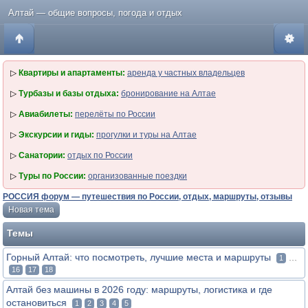
Алтай — общие вопросы, погода и отдых
▷
Квартиры и апартаменты:
аренда у частных владельцев
▷
Турбазы и базы отдыха:
бронирование на Алтае
▷
Авиабилеты:
перелёты по России
▷
Экскурсии и гиды:
прогулки и туры на Алтае
▷
Санатории:
отдых по России
▷
Туры по России:
организованные поездки
РОССИЯ форум — путешествия по России, отдых, маршруты, отзывы
Новая тема
Темы
Горный Алтай: что посмотреть, лучшие места и маршруты
...
1
16
17
18
Алтай без машины в 2026 году: маршруты, логистика и где
остановиться
1
2
3
4
5