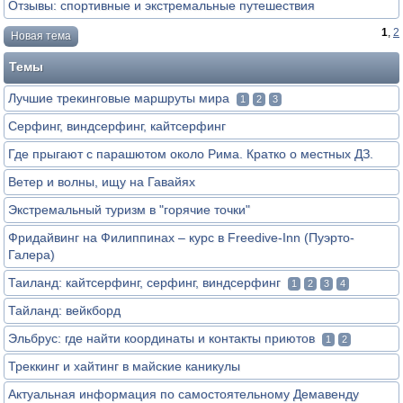
Отзывы: спортивные и экстремальные путешествия
1
,
2
Новая тема
Темы
Лучшие трекинговые маршруты мира
1
2
3
Серфинг, виндсерфинг, кайтсерфинг
Где прыгают с парашютом около Рима. Кратко о местных ДЗ.
Ветер и волны, ищу на Гавайях
Экстремальный туризм в "горячие точки"
Фридайвинг на Филиппинах – курс в Freedive-Inn (Пуэрто-
Галера)
Таиланд: кайтсерфинг, серфинг, виндсерфинг
1
2
3
4
Тайланд: вейкборд
Эльбрус: где найти координаты и контакты приютов
1
2
Треккинг и хайтинг в майские каникулы
Актуальная информация по самостоятельному Демавенду