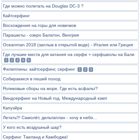
Где можно полетать на Douglas DC-3 ?
Кайтсерфинг
Восхождения на горы для новичков
Парашюты - озеро Балатон, Венгрия
Oceanman 2018 (заплыв в открытой воде) - Италия или Греция
Где лучшие места для катания на серфе + серфшколы на Бали
1
2
3
4
5
Филиппины: кайтсерфинг, серфинг
1
2
3
Собираемся в пеший поход
Роликовые сборы на море. Где есть асфальт?
Виндсерфинг на Новый год. Международный кэмп
Капуэйра
Летать!!! Самолёт, дельтаплан - хочу в небо...
У кого есть воздушный шар?
Серфинг. Таиланд и Камбоджа!