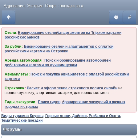
Адреналин. Экстрим. Спорт : поездки за а
#
Отели
:
Бронирование отелей/апартаментов на Trip.ком картами
российских банков
За рубли
:
Бронирование отелей и апартаментов с оплатой
российскими картами на Островке
Аренда автомобиля
:
Поиск и бронирование автомобилей
дебетовыми картами по лучшим ценам
Авиабилеты
:
Поиск и покупка авиабилетов с оплатой российскими
картами
Страховка
:
Расчет и оформление страхового полиса онлайн
на
шенгенскую визу, спортивная, экстрим, для горнолыжников
Гиды, экскурсии
:
Поиск гидов, бронирование экскурсий в разных
городах и странах
Виды туризма: Круизы, Горные лыжи, Дайвинг, Рыбалка и Охота,
Тематические поездки
Форумы