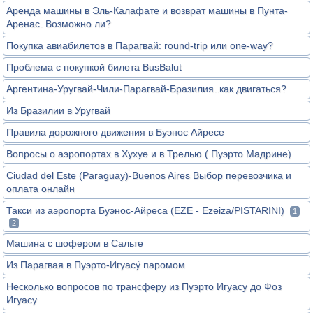
Аренда машины в Эль-Калафате и возврат машины в Пунта-
Аренас. Возможно ли?
Покупка авиабилетов в Парагвай: round-trip или one-way?
Проблема с покупкой билета BusBalut
Аргентина-Уругвай-Чили-Парагвай-Бразилия..как двигаться?
Из Бразилии в Уругвай
Правила дорожного движения в Буэнос Айресе
Вопросы о аэропортах в Хухуе и в Трелью ( Пуэрто Мадрине)
Ciudad del Este (Paraguay)-Buenos Aires Выбор перевозчика и
оплата онлайн
Такси из аэропорта Буэнос-Айреса (EZE - Ezeiza/PISTARINI)
1
2
Машина с шофером в Сальте
Из Парагвая в Пуэрто-Игуасу́ паромом
Несколько вопросов по трансферу из Пуэрто Игуасу до Фоз
Игуасу