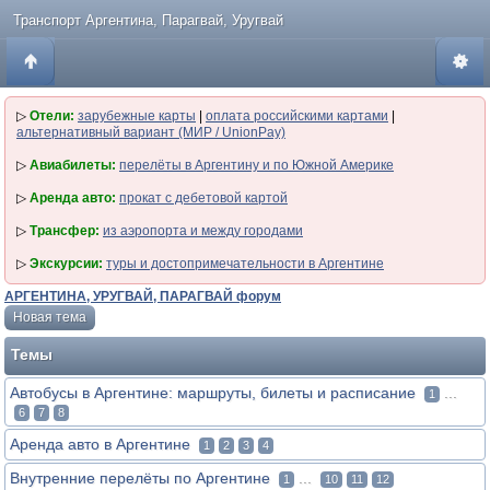
Транспорт Аргентина, Парагвай, Уругвай
▷
Отели:
зарубежные карты
|
оплата российскими картами
|
альтернативный вариант (МИР / UnionPay)
▷
Авиабилеты:
перелёты в Аргентину и по Южной Америке
▷
Аренда авто:
прокат с дебетовой картой
▷
Трансфер:
из аэропорта и между городами
▷
Экскурсии:
туры и достопримечательности в Аргентине
АРГЕНТИНА, УРУГВАЙ, ПАРАГВАЙ форум
Новая тема
Темы
Автобусы в Аргентине: маршруты, билеты и расписание
...
1
6
7
8
Аренда авто в Аргентине
1
2
3
4
Внутренние перелёты по Аргентине
...
1
10
11
12