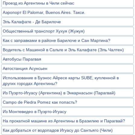
Проезд из Аргентины в Чили сейчас
Аэропорт El Palomar, Buenos Aires. Такси.
Эль Калафате - Де Барилоче
Общественный транспорт Хухуя (Жужуя)
Как с заправками в районе Барилоче и Сан Мартина?
Водитель с Машиной в Сальте и Эль Калафате (Эль Чалтен)
Автобусы Парагвая
Автостанция Асунсьен
Использование в Буэнос Айресе карты SUBE, купленной в
других городах Аргентины?
Из Пуэрто-Игуасу (Аргентина) в Энкарнасьон (Парагвай)
Campo de Piedra Pomez как попасть?
Из Монтевидео в Пуэрто-Игуасу
На прокатной машине из Аргентины в Бразилию и Парагвай?
Как добраться от водопадов Игуасу до Сантьяго (Чили)