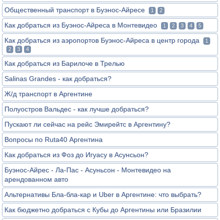
Общественный транспорт в Буэнос-Айресе
1
2
Как добраться из Буэнос-Айреса в Монтевидео
1
2
3
4
5
Как добраться из аэропортов Буэнос-Айреса в центр города
1
2
3
4
Как добраться из Барилоче в Трелью
Salinas Grandes - как добраться?
Ж/д транспорт в Аргентине
Полуостров Вальдес - как лучше добраться?
Пускают ли сейчас на рейс Эмирейтс в Аргентину?
Вопросы по Ruta40 Аргентина
Как добраться из Фоз до Игуасу в Асунсьон?
Буэнос-Айрес - Ла-Пас - Асуньсон - Монтевидео на
арендованном авто
Альтернативы Бла-бла-кар и Uber в Аргентине: что выбрать?
Как бюджетно добраться с Кубы до Аргентины или Бразилии