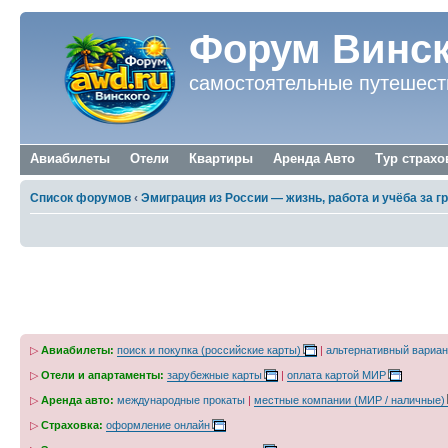
Форум Винск
самостоятельные путешест
Авиабилеты
Отели
Квартиры
Аренда Авто
Тур страхо
Список форумов
‹
Эмиграция из России — жизнь, работа и учёба за г
La mia vita. Римские записки, дневник онл
▷
Авиабилеты:
поиск и покупка (российские карты)
|
альтернативный вариан
▷
Отели и апартаменты:
зарубежные карты
|
оплата картой МИР
▷
Аренда авто:
международные прокаты
|
местные компании (МИР / наличные)
▷
Страховка:
оформление онлайн