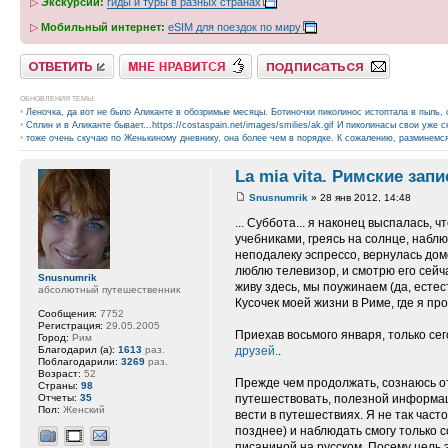
▷
Экскурсии:
гиды и туры в разных странах
▷
Мобильный интернет:
eSIM для поездок по миру
Ответить
Нравится
Подписаться на тему
ОБНОВЛЕНИЯ ТЕМЫ:
•
Леночка, да вот не было Аликанте в обозримые месяцы. Ботиночки пиколинос истоптала в пыль, 
•
Сплин и в Аликанте бывает...https://costaspain.net/images/smilies/ak.gif И пиколинасы свои уже с
•
тоже очень скучаю по Женькиному дневнику, она более чем в порядке. К сожалению, разминемся 
La mia vita. Римские зап
Snusnumrik
» 28 янв 2012, 14:48
... Суббота... я наконец выспалась, 
учебниками, греясь на солнце, наб
неподалеку эспрессо, вернулась дом
люблю телевизор, и смотрю его сейча
Snusnumrik
живу здесь, мы поужинаем (да, естес
абсолютный путешественник
Кусочек моей жизни в Риме, где я пр
Сообщения:
7752
Регистрация:
29.05.2005
Приехав восьмого января, только се
Город:
Рим
Благодарил (а):
1613
раз.
друзей.
.
Поблагодарили:
3269
раз.
Возраст:
52
Прежде чем продолжать, сознаюсь от
Страны:
98
Отчеты:
35
путешествовать, полезной информаци
Пол:
Женский
вести в путешествиях. Я не так част
позднее) и наблюдать смогу только с
писаниной на русском. Посему цель эт