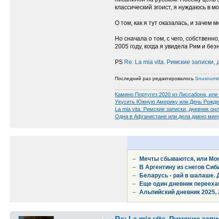
классический эгоист, я нуждаюсь в м
О том, как я тут оказалась, и зачем 
Но сначала о том, с чего, собственно
2005 году, когда я увидела Рим и без
PS
Re: La mia vita. Римские записки,
Последний раз редактировалось
Snusnumr
Камино Португез 2020 из Лиссабона, или
Укусить Южную Америку или День Рожде
La mia vita. Римские записки, дневник он
Одна в Афганистане или дела давно мин
–
Мечты сбываются, или Моя
–
В Аргентину из снегов Сиб
–
Беларусь - рай в шалаше.
–
Еще один дневник переехав
–
Альпийский дневник 2025, 
Re: La mia vita. Римские зап