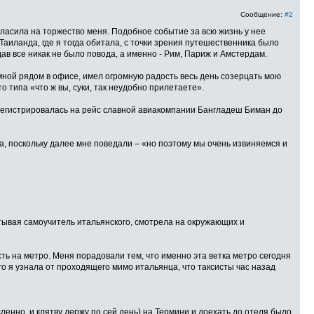
Сообщение:
#2
игласила на торжество меня. Подобное событие за всю жизнь у нее
аиланда, где я тогда обитала, c точки зрения путешественника было
ав все никак не было повода, а именно - Рим, Париж и Амстердам.
мной рядом в офисе, имел огромную радость весь день созерцать мою
 типа «что ж вы, суки, так неудобно прилетаете».
 регистрировалась на рейс славной авиакомпании Бангладеш Биман до
ла, поскольку далее мне поведали – «но поэтому мы очень извиняемся и
итывая самоучитель итальянского, смотрела на окружающих и
сть на метро. Меня порадовали тем, что именно эта ветка метро сегодня
го я узнала от проходящего мимо итальянца, что таксисты час назад
енно, и клятву держу по сей день) на Термини и доехать до отеля было