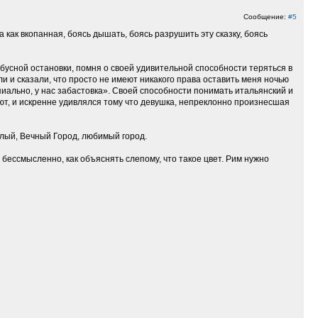
Сообщение:
#5
как вкопанная, боясь дышать, боясь разрушить эту сказку, боясь
обусной остановки, помня о своей удивительной способности теряться в
ли и сказали, что просто не имеют никакого права оставить меня ночью
пиально, у нас забастовка». Своей способности понимать итальянский и
уют, и искренне удивлялся тому что девушка, непреклонно произнесшая
етлый, Вечный Город, любимый город.
 бессмысленно, как объяснять слепому, что такое цвет. Рим нужно