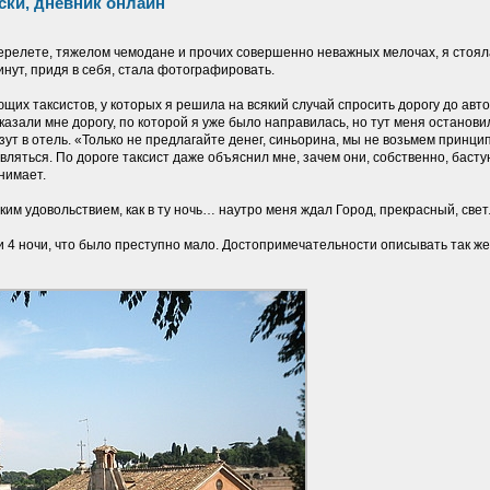
иски, дневник онлайн
ерелете, тяжелом чемодане и прочих совершенно неважных мелочах, я стояла 
инут, придя в себя, стала фотографировать.
щих таксистов, у которых я решила на всякий случай спросить дорогу до авт
азали мне дорогу, по которой я уже было направилась, но тут меня останови
зут в отель. «Только не предлагайте денег, синьорина, мы не возьмем принци
ивляться. По дороге таксист даже объяснил мне, зачем они, собственно, баст
онимает.
аким удовольствием, как в ту ночь… наутро меня ждал Город, прекрасный, св
и 4 ночи, что было преступно мало. Достопримечательности описывать так же