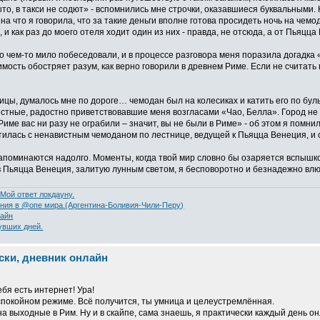
то, в такси не содют» - вспомнились мне строчки, оказавшиеся буквальными.
ет на что я говорила, что за такие деньги вполне готова просидеть ночь на ч
, и как раз до моего отеля ходит один из них - правда, не отсюда, а от Пьяцц
о чем-то мило побеседовали, и в процессе разговора меня поразила догадка «
мость обостряет разум, как верно говорили в древнем Риме. Если не считать 
ицы, думалось мне по дороге… чемодан был на колесиках и катить его по б
естные, радостно приветствовавшие меня возгласами «Чао, Белла». Город не 
Риме вас ни разу не ограбили – значит, вы не были в Риме» - об этом я помн
устилась с ненавистным чемоданом по лестнице, ведущей к Пьяцца Венеция, и 
поминаются надолго. Моменты, когда твой мир словно бы озаряется вспышкой
в Пьяцца Венеция, залитую лунным светом, я бесповоротно и безнадежно влю
 Мой ответ локдауну.
ния в @опе мира.(Аргентина-Боливия-Чили-Перу)
лайн
увших дней.
иски, дневник онлайн
тебя есть интернет! Ура!
в спокойном режиме. Всё получится, ты умница и целеустремлённая.
а выходные в Рим. Ну и в скайпе, сама знаешь, я практически каждый день он