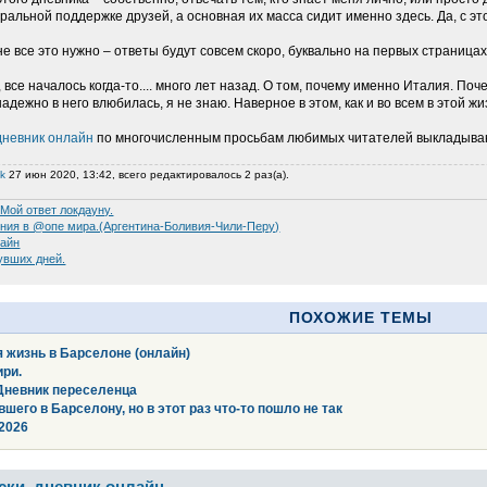
оральной поддержке друзей, а основная их масса сидит именно здесь. Да, с э
мне все это нужно – ответы будут совсем скоро, буквально на первых страницах
, все началось когда-то.... много лет назад. О том, почему именно Италия. По
надежно в него влюбилась, я не знаю. Наверное в этом, как и во всем в этой ж
 дневник онлайн
по многочисленным просьбам любимых читателей выкладываю в
ik
27 июн 2020, 13:42, всего редактировалось 2 раз(а).
 Мой ответ локдауну.
ния в @опе мира.(Аргентина-Боливия-Чили-Перу)
лайн
увших дней.
ПОХОЖИЕ ТЕМЫ
 жизнь в Барселоне (онлайн)
ири.
 Дневник переселенца
шего в Барселону, но в этот раз что-то пошло не так
2026
иски, дневник онлайн