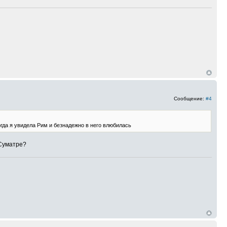
Сообщение:
#4
огда я увидела Рим и безнадежно в него влюбилась
 Суматре?