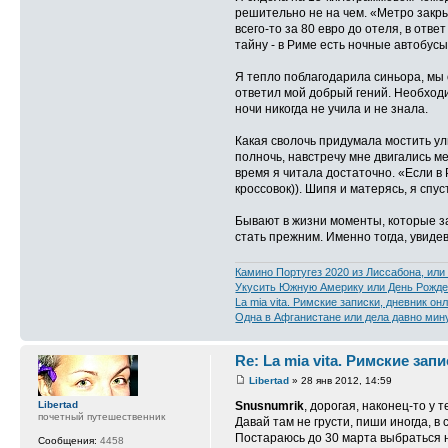
решительно не на чем. «Метро закры
всего-то за 80 евро до отеля, в отв
тайну - в Риме есть ночные автобусы
Я тепло поблагодарила синьора, мы 
ответил мой добрый гений. Необходи
ночи никогда не учила и не знала.
Какая сволочь придумала мостить ул
полночь, навстречу мне двигались м
время я читала достаточно. «Если в 
кроссовок)). Шипя и матерясь, я сп
Бывают в жизни моменты, которые за
стать прежним. Именно тогда, увиде
Камино Португез 2020 из Лиссабона, или
Укусить Южную Америку или День Рожде
La mia vita. Римские записки, дневник он
Одна в Афганистане или дела давно мин
Re: La mia vita. Римские зап
Libertad
» 28 янв 2012, 14:59
Snusnumrik
, дорогая, наконец-то у 
Libertad
почетный путешественник
Давай там не грусти, пиши иногда, 
Постараюсь до 30 марта выбраться н
Сообщения:
4458