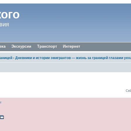
ого
вия
вка
Экскурсии
Транспорт
Интернет
раницей
‹
Дневники и истории эмигрантов — жизнь за границей глазами уе
айн
Сей
т