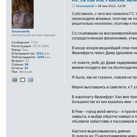
Snusnumrik
» 28 янв 2012, 14:56
Собственно, с чего все началось? С
происходило впервые, поэтому не по
решительно нелогично, поэтому к пое
Snusnumrik
Со стыковками на внутриевропейские
абсолютный путешественник
сосредоточенную физиономию, уткнув
Сообщения:
7752
Регистрация:
29.05.2005
В конце концов мощнейщий план пое
Город:
Рим
Франкфурта через Дакку (дешевле ни
Благодарил (а):
1613
раз.
Поблагодарили:
3269
раз.
Возраст:
52
«А знаете, рейс до Дакки задержива
Страны:
98
можем посадить вас на беспосадочн
Отчеты:
35
Пол:
Женский
Я была, как ни странно, совсем не пр
Мирно выспавшись в самолете, к 7 у
В аэропорту Франкфурт Хан мне приш
большинство из них казалось мне – 
В Рим – город моей мечты – я прилет
закрыта, и выйдя обратно наверх я п
объявили забастовку и пассажиров н
Картина вырисовывалась дивная.
Я сидела на 15-килограммовом чемод