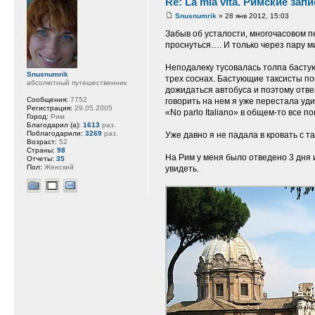
Re: La mia vita. Римские зап
Snusnumrik
» 28 янв 2012, 15:03
Забыв об усталости, многочасовом п
проснуться…. И только через пару м
Неподалеку тусовалась толпа бастую
Snusnumrik
трех соснах. Бастующие таксисты пок
абсолютный путешественник
дожидаться автобуса и поэтому отве
Сообщения:
7752
говорить на нем я уже перестала уд
Регистрация:
29.05.2005
«No parlo Italiano» в общем-то все п
Город:
Рим
Благодарил (а):
1613
раз.
Поблагодарили:
3269
раз.
Уже давно я не падала в кровать с т
Возраст:
52
Страны:
98
На Рим у меня было отведено 3 дня 
Отчеты:
35
Пол:
Женский
увидеть.