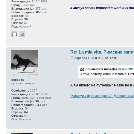
Регистрация:
11.10.2007
Город:
Barcelona
It always seems impossible until it is do
Благодарил (а):
377
раз.
Поблагодарили:
858
раз.
Возраст:
44
Страны:
50
Отчеты:
30
Пол:
Женский
Re: La mia vita. Римские зап
popados
» 28 янв 2012, 15:01
Snusnumrik писал(а)
28 янв 201
О том, почему именно Италия. Поче
popados
путешественник
А ты ничего не путаешь? Разве не в 
Сообщения:
1067
Регистрация:
20.07.2011
''Каникулы фрилансеров-2''. Дневник зим
Город:
сами мы не местные
Благодарил (а):
36
раз.
Поблагодарили:
113
раз.
Возраст:
54
Страны:
64
Отчеты:
4
Пол:
Мужской