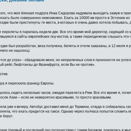
 того, что моя близкая подруга Инка Сидорова надумала выходить замуж и пр
ехать было совершенно невозможно. Ехать за 10000 км просто в Эстонию из Т
здке были пристегнуты те места, в которых я очень давно хотела побывать, д
 перелеты я парилась недели две. Все это время мой директор, сидящий со 
шуюся в сайты европейских лоу-костов, а также периодически слышать что-то
здки был разработан, виза получена, билеты и отели заказаны, и 12 июля я
чего не нашлось).
ется до утра» - обрадовали меня, но неприличных слов я произнести не успе
ый рейс Люфтганзы до Франкфурта, если Вы не против».
отив.
тра я пересекла границу Европы.
лось сидеть несколько часов, ожидая перелета в Рим. Все это время я, поч
после Азии – если не невероятно красивыми, то просто красивыми.
ела уже к вечеру. Автобус доставил меня до Термини, откуда я собиралась се
оняла, что ехать придется на такси. Однако через полчаса попыток словить е
е берут.
ане (первый и последний раз путешествую с таким багажом, поклялась я мысл