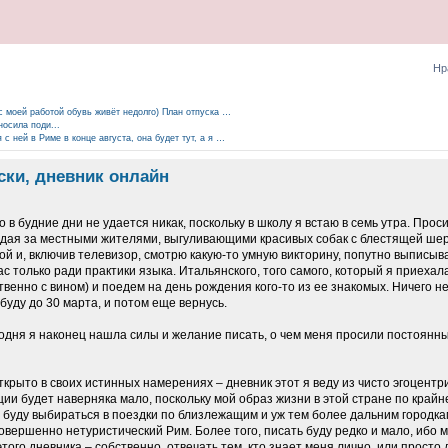
Нр
с моей работой обувь живёт недолго) План отпуска …
носила поди...
с ней в Риме в конце августа, она будет тут, а я …
иски, дневник онлайн
что в будние дни не удается никак, поскольку в школу я встаю в семь утра. Пр
людая за местными жителями, выгуливающими красивых собак с блестящей шер
ой и, включив телевизор, смотрю какую-то умную викторину, попутно выписыв
с только ради практики языка. Итальянского, того самого, который я приехал
твенно с вином) и поедем на день рождения кого-то из ее знакомых. Ничего н
обуду до 30 марта, и потом еще вернусь.
годня я наконец нашла силы и желание писать, о чем меня просили постоянн
крыто в своих истинных намерениях – дневник этот я веду из чисто эгоцентр
и будет наверняка мало, поскольку мой образ жизни в этой стране по крайн
о буду выбираться в поездки по близлежащим и уж тем более дальним городкам
овершенно нетуристический Рим. Более того, писать буду редко и мало, ибо м
ого дневника – собственно, отвечать тем, кто знает меня лично, или просто дав