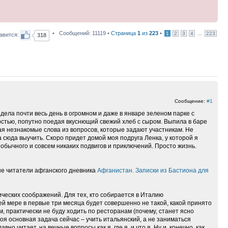
• Сообщений: 11119 •
Страница
1
из
223
•
...
1
2
3
4
223
авится:
318
Сообщение:
#1
осидела почти весь день в огромном и даже в январе зеленом парке с
стью, попутно поедая вкуснющий свежий хлеб с сыром. Выпила в баре
ая незнакомые слова из вопросов, которые задают участникам. Не
а сюда выучить. Скоро придет домой моя подруга Ленка, у которой я
еобычного и совсем никаких подвигов и приключений. Просто жизнь.
ые читатели афганского дневника
Афганистан. Записки из Бастиона для
ических соображений. Для тех, кто собирается в Италию
ей мере в первые три месяца будет совершенно не такой, какой принято
, практически не буду ходить по ресторанам (почему, станет ясно
оя основная задача сейчас – учить итальянский, а не заниматься
но читает, на вечные вопросы как я, где я, и что я. Ну и, конечно, как