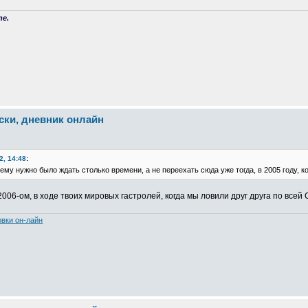
ne.
иски, дневник онлайн
2, 14:48
:
му нужно было ждать столько времени, а не переехать сюда уже тогда, в 2005 году, к
2006-ом, в ходе твоих мировых гастролей, когда мы ловили друг друга по всей
овки он-лайн