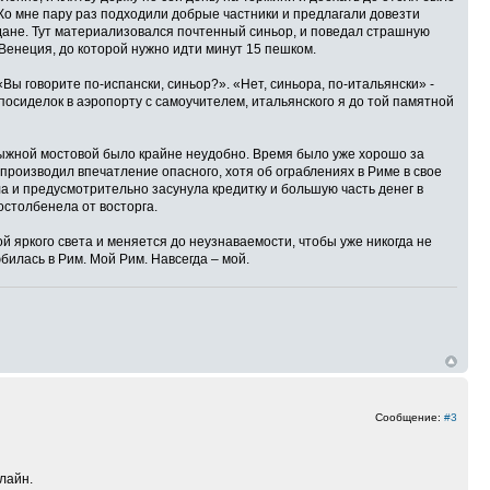
 Ко мне пару раз подходили добрые частники и предлагали довезти
емодане. Тут материализовался почтенный синьор, и поведал страшную
а Венеция, до которой нужно идти минут 15 пешком.
Вы говорите по-испански, синьор?». «Нет, синьора, по-итальянски» -
посиделок в аэропорту с самоучителем, итальянского я до той памятной
улыжной мостовой было крайне неудобно. Время было уже хорошо за
производил впечатление опасного, хотя об ограблениях в Риме в свое
ила и предусмотрительно засунула кредитку и большую часть денег в
остолбенела от восторга.
 яркого света и меняется до неузнаваемости, чтобы уже никогда не
билась в Рим. Мой Рим. Навсегда – мой.
Сообщение:
#3
лайн.