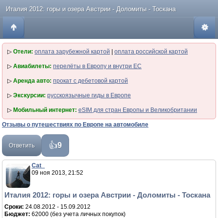
Италия 2012: горы и озера Австрии - Доломиты - Тоскана
▷
Отели:
оплата зарубежной картой
|
оплата российской картой
▷
Авиабилеты:
перелёты в Европу и внутри ЕС
▷
Аренда авто:
прокат с дебетовой картой
▷
Экскурсии:
русскоязычные гиды в Европе
▷
Мобильный интернет:
eSIM для стран Европы и Великобритании
Отзывы о путешествиях по Европе на автомобиле
9
Ответить
Cat_
09 ноя 2013, 21:52
Италия 2012: горы и озера Австрии - Доломиты - Тоскана
Сроки:
24.08.2012 - 15.09.2012
Бюджет:
62000 (без учета личных покупок)