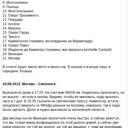
8. Монтальчино
9. Пьенца
10. Монтепульчано
11. Озеро Тразименто
12. Перуджа
13. Ассизи
14. Верона
15. Озеро Гарда
16. Тренто
17. Кампителло (треккинг, восхождение на Мармоладу)
18. Озеро Товел
19. Мадонна ди Кампильо (треккинг, виа феррата bochette Centrali)
20. Венеция
21. Москва
В отчете будет много фото и много гор. В начале и в конце горы, в
середине Тоскана.
24.08.2012. Москва – Смоленск.
Выехали из дома в 17.25. На счетчике 99200 км. Надеялись проскочить, но
не вышло – встали в пробку. Видимо, чтобы ее миновать, надо выехать
часа в 2 дня. В 18.35 съехали на смоленскую трассу. Навигатор, кстати,
предлагал свернуть со МКАДа раньше на Калужку, наверное, так и надо
было сделать. Долго и нудно выезжали из московской области.
Два месяца после Франции пролетели очень быстро, и сейчас кажется,
что мы только вчера возвращались по этой дороге домой, а сейчас уже
едем обратно: по той же дороге, на той же машине, с теми же коробками..