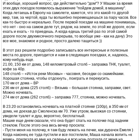
И вообще, хороший вопрос, где действительно "дом"? У Машки за время
этих двух поездок появилось выражение "пойдем домой, в машинку".
Когда летаешь в Европу на самолете, кажется, что это какой-то другой
мир, там, за чертой, куда ты волшебно перемещаешься за пару часов. Все
как-то быстро и нереально. После первой поездки на машине понимаешь,
что нет - оно на самом деле тут, рядом, на земле, по этой же дороге, если
ехать и ехать - то приедешь. А когда едешь третий раз по этой самой
дороге после двухмесячного перерыва, то вообще уже - как на дачу) Это
все мое, знакомое и родное, просто далеко тащиться ))
В этот раз решили подробно записывать все интересные и полезные
места по дороге, пригодится и нам в следующих поездках, и, надеюсь,
кому-нибудь еще.
21.00, 150 км от дома, 148 километровый столб – заправка ТНК, туалет,
кофе за 40р.
148 столб – «Исток реки Москвы» - часовня, беседки со скамейками.
Хорошая стоянка, чтобы отдохнуть , поиграть и перекусить.
170 км от дома – BP
236 км от дома (225 столб) – Вязьма – большая стоянка, заправки, свет.
Можно ночевать.
274 км от дома (262 столб) – заправка 777, стоянка, можно ночевать.
В 23.20 остановились ночевать на платной стоянке (100р), в 350 км от
дома, не доехав до Смоленска км 70. Уже утром, выезжая со стоянки,
увидели туалет и душ, вероятно, бесплатный.
Машке еще днем сказали, что она будет спать на полочке под задним
стеклом. После этого она весь вечер просила:
- Пусти меня на полочку, я там буду лежать на печке, как дурачок Емеля )
Когда наконец ее туда пустили и все постелили, Маша начала вопить «к
маме», прилезла ко мне на сиденье и всю ночь ползала от меня на