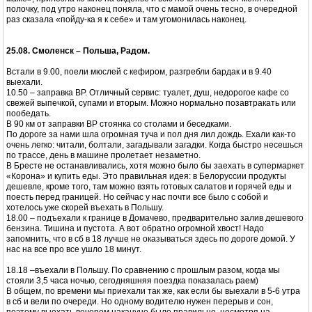
полочку, под утро наконец поняла, что с мамой очень тесно, в очередной
раз сказала «пойду-ка я к себе» и там угомонилась наконец.
25.08. Смоленск – Польша, Радом.
Встали в 9.00, поели мюслей с кефиром, разгребли бардак и в 9.40
выехали.
10.50 – заправка BP. Отличный сервис: туалет, душ, недорогое кафе со
свежей выпечкой, супами и вторым. Можно нормально позавтракать или
пообедать.
В 90 км от заправки BP стоянка со столами и беседками.
По дороге за нами шла огромная туча и пол дня лил дождь. Ехали как-то
очень легко: читали, болтали, загадывали загадки. Когда быстро несешься
по трассе, день в машине пролетает незаметно.
В Бресте не останавливались, хотя можно было бы заехать в супермаркет
«Корона» и купить еды. Это правильная идея: в Белоруссии продукты
дешевле, кроме того, там можно взять готовых салатов и горячей еды и
поесть перед границей. Но сейчас у нас почти все было с собой и
хотелось уже скорей въехать в Польшу.
18.00 – подъехали к границе в Домачево, предварительно залив дешевого
бензина. Тишина и пустота. А вот обратно огромной хвост! Надо
запомнить, что в сб в 18 лучше не оказываться здесь по дороге домой. У
нас на все про все ушло 18 минут.
18.18 –въехали в Польшу. По сравнению с прошлым разом, когда мы
стояли 3,5 часа ночью, сегодняшняя поездка показалась раем)
В общем, по времени мы приехали так же, как если бы выехали в 5-6 утра
в сб и вели по очереди. Но одному водителю нужен перерыв и сон,