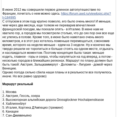
В июне 2012 мы совершили первое длинное автопутешествие по
Франции, почитать о нем можно здесь:
https://forum.awd.ru/viewtopic.php?
t=184995
С отпуском в этом году крупно повезло, его было очень много! И меньше,
чем через два месяца, еще толком не переварив впечатления
французской поездки, мы поехали опять - в Италию. В июне нам не
хватило гор, а городов мы посмотрели столько, что до сих пор они все еще
не улегись в голове. Кроме того, в июне было намотано очень много
километров, и в этот раз хотелось поменьше перемещаться, сэкономив
время, которого на неделю меньше - едем на 3 недели. Ну и конечно мы
твердо решили не торопиться и больше стоять на одном месте, отдыхать
и наслаждаться моментом. Поэтому концепция была такая: меньше
ездить, главное - горы и озера, чтобы нагуляться на год вперед, а потом -
несколько городов в ближайших регионах. Маршрут по плану должен был
быть такой: Австрия, Зальцкаммергут - Доломиты - Лигурия - домой через
Венецию.
Однако погода сильно сбила наши планы и в реальности все получилось
иначе. Но все равно здорово)
Маршрут реальный
1. Москва
2. Австрия, Гессль, озера
3. Высокогорная альпийская дорога Grossglockner Hochalpenstrasse
4. Хайлигенблут
5. Италия, Кортина Д'Ампецио (треккинг)
6. Канацеи
7. Сан-Джиминьяно