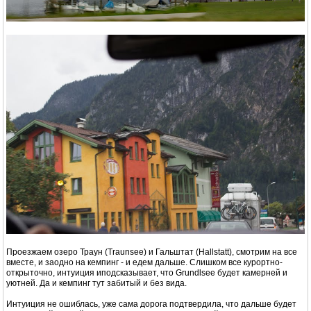
Проезжаем озеро Траун (Traunsee) и Гальштат (Hallstatt), смотрим на все
вместе, и заодно на кемпинг - и едем дальше. Слишком все курортно-
открыточно, интуиция иподсказывает, что Grundlsee будет камерней и
уютней. Да и кемпинг тут забитый и без вида.
Интуиция не ошиблась, уже сама дорога подтвердила, что дальше будет