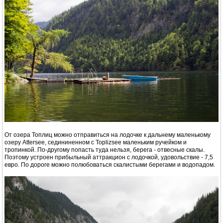
От озера Топлиц можно отправиться на лодочке к дальнему маленькому
озеру Attersee, седининенном с Toplizsee маленьким ручейком и
тропинкой. По-другому попасть туда нельзя, берега - отвесные скалы.
Поэтому устроен прибыльный аттракцион с лодочкой, удовольствие - 7,5
евро. По дороге можно полюбоваться скалистыми берегами и водопадом.