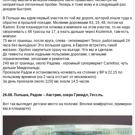
поэтому выехать вечером накануне было правильно, несмотря на
неприятные пятничные пробки. Теперь я тоже вожу и в следующий раз
доедем быстрее.
В Польше мы едем первый участок по той же дороге, которой ехали туда и
обратно в прошлой поездке. Мелкими дорожками 63, 19, 48, потом на
Radom. Если планируется ночевка в кемпинге на этом участке, то не надо
сворачивать с 48 трассы на 17, а ехать дальше через Kozienice, там есть
кемпинг.
75 км от границы, после круга, слева - гипермаркет Tesco, работающий 24
часа без выходных! Это большая удача, в Европе встретить такой
магазин. Удобно закупиться сразу на въезде. Что мы и сделали.
До темноты ехали нудными польскими дорогами, с вечными
ограничениями, зигзагами и ремонтом.
240 км от границы, около Радома - огромный супермаркет Carrefour, чуть
дальше Макдональдс.
Проехали Радом и остановились ночевать на стоянке у BP в 22.15 по
польскому времени (на 2 часа отстает от московского).
За день проехали около 1150 км, ехали 14,5 часов.
26.08. Польша, Радом – Австрия, озеро Грюндл, Гессль.
Вот так выглядит детское место на полочке. Вполне комфортно, примерно
как в плацкарте)