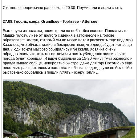
Стемнело непривычно рано, около 20.30. Поужинали и легли спать.
27.08. Гессль, озера. Grundlsee - Toplizsee - Attersee
Выглянули из палатки, посмотрели на небо - без шансов. Пошла мыть
Машке голову, у нее от долгого сидения в автокресле на голове
образовался колтун, который мы не могли потом расчесать еще неделю )
Казалось, что облака низкие и беспросветные, что дождь будет лить еще
дня. Люди вокруг массово собирались и уезжали. Хозяйка очень
обрадовалась, что хоть мы остаемся и опять убежденно заявила, что
погода будет хорошая. И вдруг буквально за 15-20 минут тучи разнесло и
правда вышло солнце. невероятно быстро, даже для гор! Потом оно еще
несколько раз пряталось и наплывали облака, но дождя уже не было. Мы
быстренько собрались и пошли гулять к озеру Топлиц.