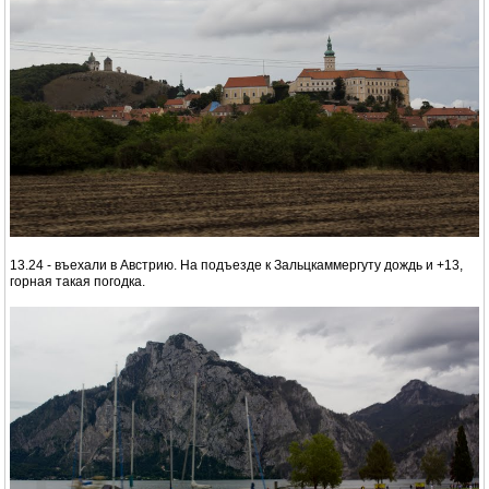
13.24 - въехали в Австрию. На подъезде к Зальцкаммергуту дождь и +13,
горная такая погодка.