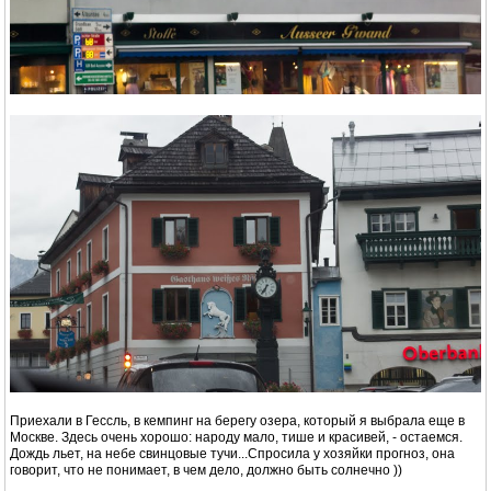
Приехали в Гессль, в кемпинг на берегу озера, который я выбрала еще в
Москве. Здесь очень хорошо: народу мало, тише и красивей, - остаемся.
Дождь льет, на небе свинцовые тучи...Спросила у хозяйки прогноз, она
говорит, что не понимает, в чем дело, должно быть солнечно ))