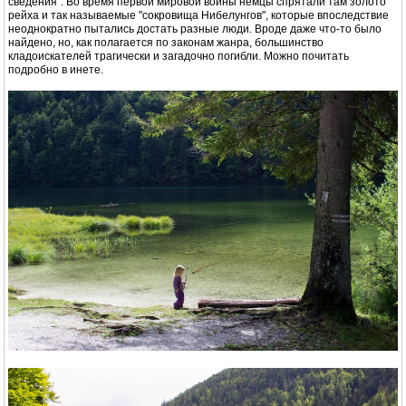
сведения". Во время первой мировой войны немцы спрятали там золото
рейха и так называемые "сокровища Нибелунгов", которые впоследствие
неоднократно пытались достать разные люди. Вроде даже что-то было
найдено, но, как полагается по законам жанра, большинство
кладоискателей трагически и загадочно погибли. Можно почитать
подробно в инете.