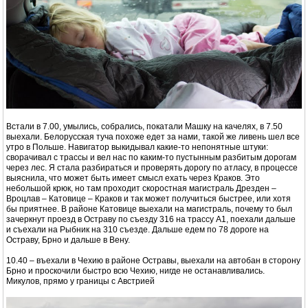
Встали в 7.00, умылись, собрались, покатали Машку на качелях, в 7.50
выехали. Белорусская туча похоже едет за нами, такой же ливень шел все
утро в Польше. Навигатор выкидывал какие-то непонятные штуки:
сворачивал с трассы и вел нас по каким-то пустынным разбитым дорогам
через лес. Я стала разбираться и проверять дорогу по атласу, в процессе
выяснила, что может быть имеет смысл ехать через Краков. Это
небольшой крюк, но там проходит скоростная магистраль Дрезден –
Вроцлав – Катовице – Краков и так может получиться быстрее, или хотя
бы приятнее. В районе Катовице выехали на магистраль, почему то был
зачеркнут проезд в Остраву по съезду 316 на трассу А1, поехали дальше
и съехали на Рыбник на 310 съезде. Дальше едем по 78 дороге на
Остраву, Брно и дальше в Вену.
10.40 – въехали в Чехию в районе Остравы, выехали на автобан в сторону
Брно и проскочили быстро всю Чехию, нигде не останавливались.
Микулов, прямо у границы с Австрией