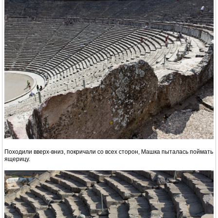
Походили вверх-вниз, покричали со всех сторон, Машка пыталась поймать
ящерицу.