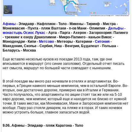
Афины
- Эпидавр - Нафплион - Толо - Микены - Тиринф - Мистра -
Монемвасия - Пунта - пляж Валтаки - п-ов Мани - Олимпия -
Дельфы -
монастырь Осиос Лукас
- Арта - Парга - Ахерон - Загорохория: Папинго
- треккинг к озеру Драколимни - Микро-Папинго - каньон Викос -
Монодендри - Кипи -
Метсово
- Метеоры - Катерини -
Ситония
-
Македония, Скопье - Сербия, Ниш - Венгрия, Будапешт - Польша -
Беларусь - Москва
Еще вставлю несколько кусков из поездки 2013 года, там, где они
вписываются в маршрут (это синие заголовки). Отдельный отчет писать
нет смысла, маршрут по большей части совпадает с нынешним.
В этой поездке мы много раз ночевали в отелях и апартаментах. Во-
первых, в Греции намного меньше кемпингов, чем в остальной Европе. Во-
вторых, они достаточно дорогие, примерно как в Италии и Германии.
Часто получалось, что апартаменты по акции стоят так же или на 5-10
евро дороже, чем кемпинг, который еще и находится не близко от нужной
точки. В таких местах, как Монемвасия, Мани и Загорохория кемпингов нет
вообще. Пару раз стояли дикарем, на пляже и в горах. И таких ночевок
можно устроить больше, главное запасаться водой.
9.06. Афины - Эпидавр - пляж Каратона - Толо