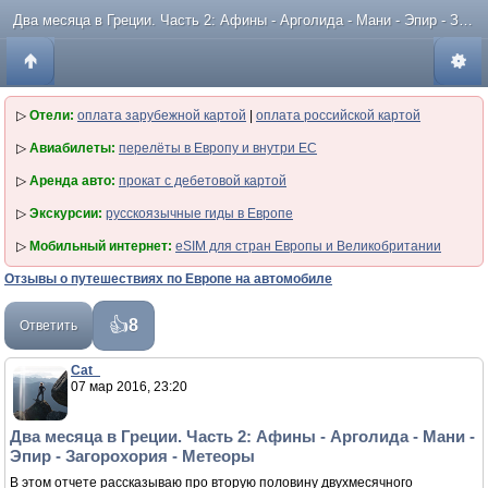
Два месяца в Греции. Часть 2: Афины - Арголида - Мани - Эпир - Загорохория - Метеоры
▷
Отели:
оплата зарубежной картой
|
оплата российской картой
▷
Авиабилеты:
перелёты в Европу и внутри ЕС
▷
Аренда авто:
прокат с дебетовой картой
▷
Экскурсии:
русскоязычные гиды в Европе
▷
Мобильный интернет:
eSIM для стран Европы и Великобритании
Отзывы о путешествиях по Европе на автомобиле
8
Ответить
Cat_
07 мар 2016, 23:20
Два месяца в Греции. Часть 2: Афины - Арголида - Мани -
Эпир - Загорохория - Метеоры
В этом отчете рассказываю про вторую половину двухмесячного