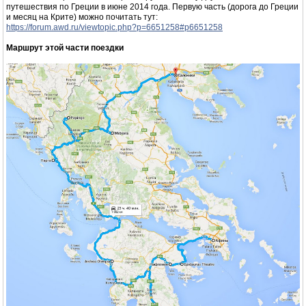
путешествия по Греции в июне 2014 года. Первую часть (дорога до Греции
и месяц на Крите) можно почитать тут:
https://forum.awd.ru/viewtopic.php?p=6651258#p6651258
Маршрут этой части поездки