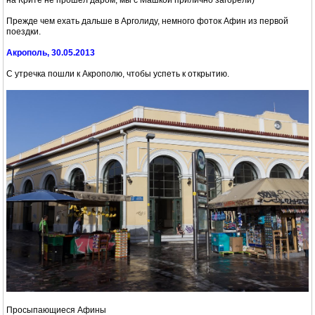
на Крите не прошел даром, мы с Машкой прилично загорели)
Прежде чем ехать дальше в Арголиду, немного фоток Афин из первой
поездки.
Акрополь, 30.05.2013
С утречка пошли к Акрополю, чтобы успеть к открытию.
Просыпающиеся Афины