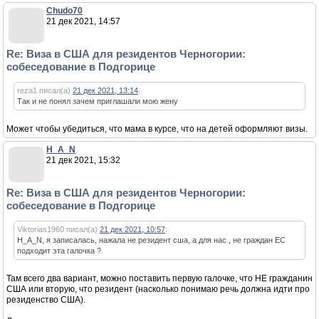
Chudo70
21 дек 2021, 14:57
Re: Виза в США для резидентов Черногории:
собеседование в Подгорице
reza1 писал(а)
21 дек 2021, 13:14
:
Так и не понял зачем приглашали мою жену
Может чтобы убедиться, что мама в курсе, что на детей оформляют визы.
H_A_N
21 дек 2021, 15:32
Re: Виза в США для резидентов Черногории:
собеседование в Подгорице
Viktorias1960 писал(а)
21 дек 2021, 10:57
:
H_A_N, я записалась, нажала не резидент сша, а для нас , не граждан ЕС
подходит эта галочка ?
Там всего два вариант, можно поставить первую галочке, что НЕ гражданин
США или вторую, что резидент (насколько понимаю речь должна идти про
резиденство США).