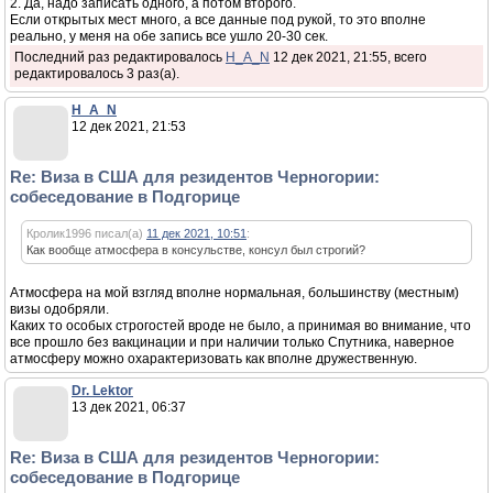
2. Да, надо записать одного, а потом второго.
Если открытых мест много, а все данные под рукой, то это вполне
реально, у меня на обе запись все ушло 20-30 сек.
Последний раз редактировалось
H_A_N
12 дек 2021, 21:55, всего
редактировалось 3 раз(а).
H_A_N
12 дек 2021, 21:53
Re: Виза в США для резидентов Черногории:
собеседование в Подгорице
Кролик1996 писал(а)
11 дек 2021, 10:51
:
Как вообще атмосфера в консульстве, консул был строгий?
Атмосфера на мой взгляд вполне нормальная, большинству (местным)
визы одобряли.
Каких то особых строгостей вроде не было, а принимая во внимание, что
все прошло без вакцинации и при наличии только Спутника, наверное
атмосферу можно охарактеризовать как вполне дружественную.
Dr. Lektor
13 дек 2021, 06:37
Re: Виза в США для резидентов Черногории:
собеседование в Подгорице