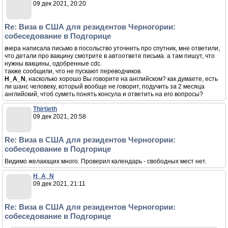
09 дек 2021, 20:20
Re: Виза в США для резидентов Черногории:
собеседование в Подгорице
вчера написала письмо в посольство уточнить про спутник, мне ответили,
что детали про вакцину смотрите в автоответе письма. а там пишут, что
нужны вакцины, одобренные cdc.
также сообщили, что не пускают переводчиков.
H_A_N
, насколько хорошо Вы говорите на английском? как думаете, есть
ли шанс человеку, который вообще не говорит, подучить за 2 месяца
английский, чтоб суметь понять консула и ответить на его вопросы?
Thirtieth
09 дек 2021, 20:58
Re: Виза в США для резидентов Черногории:
собеседование в Подгорице
Видимо желающих много. Проверил календарь - свободных мест нет.
H_A_N
09 дек 2021, 21:11
Re: Виза в США для резидентов Черногории:
собеседование в Подгорице