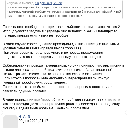
Ofigeshka писал(а)
09 дек 2021, 20:20
:
насколько хорошо Вы говорите на английском? как думаете, есть ли шанс
человеку, который вообще не говорит, подучить за 2 месяца английский, чтоб
суметь понять консула и ответить на его вопросы?
Если человек вообще не говорит на английском, то сомневаюсь что за 2
месяца удастся "подучить" (правда мне непонятно как Вы планируете
путешествовать если языка нет вообще).
В моем случае собеседование проходили два школьника, со школьным
уровнем знания языка (правда школа хорошая).
При этом говорить пришлось много и по поводу прохождения
родственника на территорию и по поводу прошлых поездок.
Собеседование проводят американцы, но они понимают что английский в
стране для всех не родной, поэтому говорят очень "адаптировано".
Не быстро как в самих штатах и не глотая слова и окончания.
Если что-то в вопросе было непонятно, переспрашивали, консул
(женщина) переформулировал вопрос.
Если что-то в ответе было непонятно, то она просила пояснения и
отвечали другими словами.
В моем понимании при "простой ситуации", когда туризм, на две недели,
хватает поездок до этого и приличная работа, собеседование под силу
любому с адекватным уровнем школьной программы.
H_A_N
09 дек 2021, 21:17