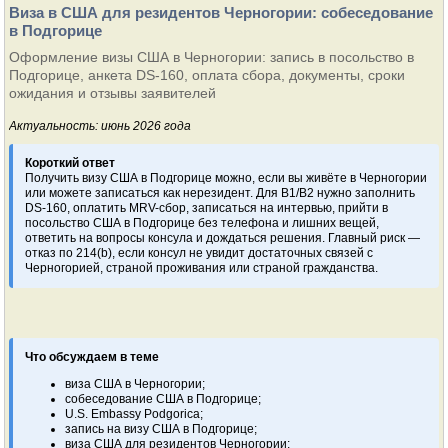
Виза в США для резидентов Черногории: собеседование
в Подгорице
Оформление визы США в Черногории: запись в посольство в
Подгорице, анкета DS-160, оплата сбора, документы, сроки
ожидания и отзывы заявителей
Актуальность: июнь 2026 года
Короткий ответ
Получить визу США в Подгорице можно, если вы живёте в Черногории
или можете записаться как нерезидент. Для B1/B2 нужно заполнить
DS-160, оплатить MRV-сбор, записаться на интервью, прийти в
посольство США в Подгорице без телефона и лишних вещей,
ответить на вопросы консула и дождаться решения. Главный риск —
отказ по 214(b), если консул не увидит достаточных связей с
Черногорией, страной проживания или страной гражданства.
Что обсуждаем в теме
виза США в Черногории;
собеседование США в Подгорице;
U.S. Embassy Podgorica;
запись на визу США в Подгорице;
виза США для резидентов Черногории;