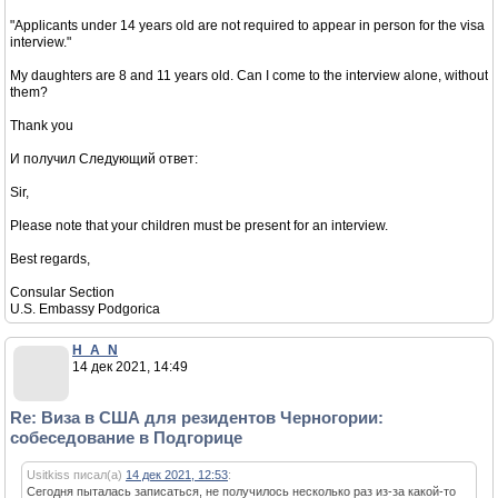
"Applicants under 14 years old are not required to appear in person for the visa
interview."
My daughters are 8 and 11 years old. Can I come to the interview alone, without
them?
Thank you
И получил Следующий ответ:
Sir,
Please note that your children must be present for an interview.
Best regards,
Consular Section
U.S. Embassy Podgorica
H_A_N
14 дек 2021, 14:49
Re: Виза в США для резидентов Черногории:
собеседование в Подгорице
Usitkiss писал(а)
14 дек 2021, 12:53
:
Сегодня пыталась записаться, не получилось несколько раз из-за какой-то