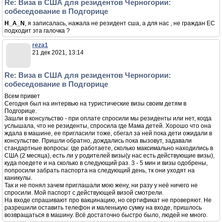
Re: Виза в США для резидентов Черногории:
собеседование в Подгорице
H_A_N
, я записалась, нажала не резидент сша, а для нас , не граждан ЕС
подходит эта галочка ?
reza1
21 дек 2021, 13:14
Re: Виза в США для резидентов Черногории:
собеседование в Подгорице
Всем привет
Сегодня был на интервью на туристические визы своим детям в
Подгорице.
Зашли в консульство - при оплате спросили мы резиденты или нет, когда
услышала, что не резиденты, спросила где Мама детей. Хорошо что она
ждала в машине, ее пригласили тоже, сбегал за ней пока дети ожидали в
консульстве. Пришли обратно, дождались пока вызовут, задавали
стандартные вопросы: где работаете, сколько максимально находились в
США (2 месяца), есть ли у родителей визы(у нас есть действующие визы),
куда поедете и на сколько в следующий раз. 3 - 5 мин и визы одобрены,
попросили забрать паспорта на следующий день, тк они уходят на
каникулы.
Так и не понял зачем приглашали мою жену, ни разу у неё ничего не
спросили. Мой паспорт с действующей визой смотрели.
На входе спрашивают про вакцинацию, но сертификат не проверяют. Не
разрешили оставить телефон и маленькую сумку на входе, пришлось
возвращаться в машину. Всё достаточно быстро было, людей не много.