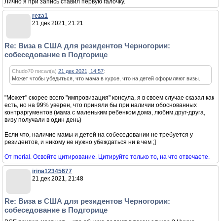
Лично я при запись ставил первую галочку.
reza1
21 дек 2021, 21:21
Re: Виза в США для резидентов Черногории:
собеседование в Подгорице
Chudo70 писал(а)
21 дек 2021, 14:57
:
Может чтобы убедиться, что мама в курсе, что на детей оформляют визы.
"Может" скорее всего "импровизация" консула, я в своем случае сказал как
есть, но на 99% уверен, что приняли бы при наличии обоснованных
контраргументов (мама с маленьким ребенком дома, любим друг-друга,
визу получали в один день)
Если что, наличие мамы и детей на собеседовании не требуется у
резидентов, и никому не нужно убеждаться ни в чем ;]
От merial. Освойте цитирование. Цитируйте только то, на что отвечаете.
irina12345677
21 дек 2021, 21:48
Re: Виза в США для резидентов Черногории:
собеседование в Подгорице