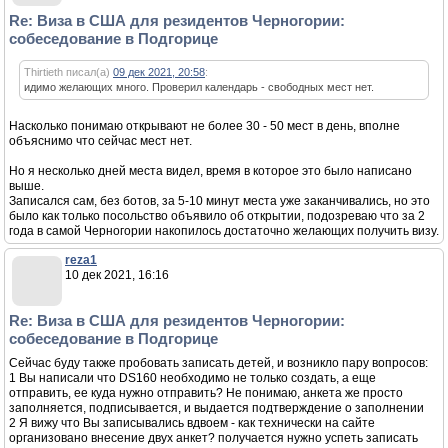
Re: Виза в США для резидентов Черногории:
собеседование в Подгорице
Thirtieth писал(а)
09 дек 2021, 20:58
:
идимо желающих много. Проверил календарь - свободных мест нет.
Насколько понимаю открывают не более 30 - 50 мест в день, вполне
объяснимо что сейчас мест нет.
Но я несколько дней места видел, время в которое это было написано
выше.
Записался сам, без ботов, за 5-10 минут места уже заканчивались, но это
было как только посольство объявило об открытии, подозреваю что за 2
года в самой Черногории накопилось достаточно желающих получить визу.
reza1
10 дек 2021, 16:16
Re: Виза в США для резидентов Черногории:
собеседование в Подгорице
Сейчас буду также пробовать записать детей, и возникло пару вопросов:
1 Вы написали что DS160 необходимо не только создать, а еще
отправить, ее куда нужно отправить? Не понимаю, анкета же просто
заполняется, подписывается, и выдается подтверждение о заполнении
2 Я вижу что Вы записывались вдвоем - как технически на сайте
организовано внесение двух анкет? получается нужно успеть записать