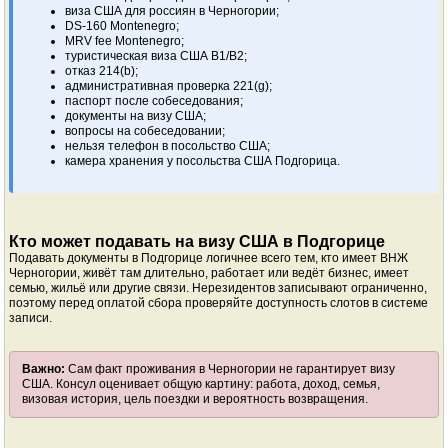
виза США для россиян в Черногории;
DS-160 Montenegro;
MRV fee Montenegro;
туристическая виза США B1/B2;
отказ 214(b);
административная проверка 221(g);
паспорт после собеседования;
документы на визу США;
вопросы на собеседовании;
нельзя телефон в посольство США;
камера хранения у посольства США Подгорица.
Кто может подавать на визу США в Подгорице
Подавать документы в Подгорице логичнее всего тем, кто имеет ВНЖ
Черногории, живёт там длительно, работает или ведёт бизнес, имеет
семью, жильё или другие связи. Нерезидентов записывают ограниченно,
поэтому перед оплатой сбора проверяйте доступность слотов в системе
записи.
Важно:
Сам факт проживания в Черногории не гарантирует визу
США. Консул оценивает общую картину: работа, доход, семья,
визовая история, цель поездки и вероятность возвращения.