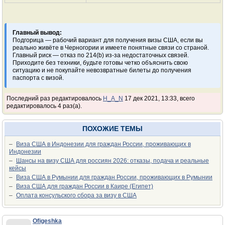
Главный вывод:
Подгорица — рабочий вариант для получения визы США, если вы
реально живёте в Черногории и имеете понятные связи со страной.
Главный риск — отказ по 214(b) из-за недостаточных связей.
Приходите без техники, будьте готовы четко объяснить свою
ситуацию и не покупайте невозвратные билеты до получения
паспорта с визой.
Последний раз редактировалось
H_A_N
17 дек 2021, 13:33, всего
редактировалось 4 раз(а).
ПОХОЖИЕ ТЕМЫ
–
Виза США в Индонезии для граждан России, проживающих в
Индонезии
–
Шансы на визу США для россиян 2026: отказы, подача и реальные
кейсы
–
Виза США в Румынии для граждан России, проживающих в Румынии
–
Виза США для граждан России в Каире (Египет)
–
Оплата консульского сбора за визу в США
Ofigeshka