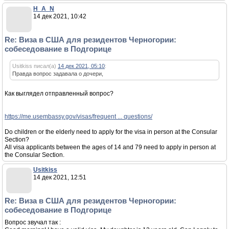
H_A_N
14 дек 2021, 10:42
Re: Виза в США для резидентов Черногории:
собеседование в Подгорице
Usitkiss писал(а)
14 дек 2021, 05:10
:
Правда вопрос задавала о дочери,
Как выглядел отправленный вопрос?
https://me.usembassy.gov/visas/frequent ... questions/
Do children or the elderly need to apply for the visa in person at the Consular
Section?
All visa applicants between the ages of 14 and 79 need to apply in person at
the Consular Section.
Usitkiss
14 дек 2021, 12:51
Re: Виза в США для резидентов Черногории:
собеседование в Подгорице
Вопрос звучал так :