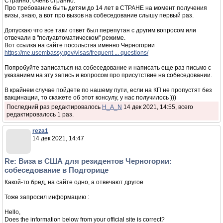
Странно, очень странно.
Про требование быть детям до 14 лет в СТРАНЕ на момент получения
визы, знаю, а вот про вызов на собеседование слышу первый раз.
Допускаю что все таки ответ был перепутан с другим вопросом или
отвечали в "полуавтоматическом" режиме.
Вот ссылка на сайте посольства именно Черногории
https://me.usembassy.gov/visas/frequent ... questions/
Попробуйте записаться на собеседование и написать еще раз письмо с
указанием на эту запись и вопросом про присутствие на собеседовании.
В крайнем случае пойдете по нашему пути, если на КП не пропустят без
вакцинации, то скажете об этот консулу, у нас получилось )))
Последний раз редактировалось
H_A_N
14 дек 2021, 14:55, всего
редактировалось 1 раз.
reza1
14 дек 2021, 14:47
Re: Виза в США для резидентов Черногории:
собеседование в Подгорице
Какой-то бред, на сайте одно, а отвечают другое
Тоже запросил информацию :
Hello,
Does the information below from your official site is correct?