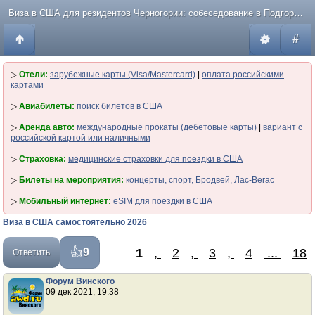
Виза в США для резидентов Черногории: собеседование в Подгорице
#
▷
Отели:
зарубежные карты (Visa/Mastercard)
|
оплата российскими
картами
▷
Авиабилеты:
поиск билетов в США
▷
Аренда авто:
международные прокаты (дебетовые карты)
|
вариант с
российской картой или наличными
▷
Страховка:
медицинские страховки для поездки в США
▷
Билеты на мероприятия:
концерты, спорт, Бродвей, Лас-Вегас
▷
Мобильный интернет:
eSIM для поездки в США
Виза в США самостоятельно 2026
1
,
2
,
3
,
4
...
18
9
Ответить
Форум Винского
09 дек 2021, 19:38