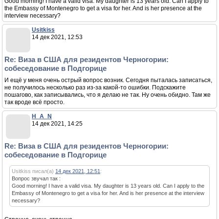
Good morning! I have a valid visa. My daughter is 13 years old. Can I apply to
the Embassy of Montenegro to get a visa for her. And is her presence at the
interview necessary?
Usitkiss
14 дек 2021, 12:53
Re: Виза в США для резидентов Черногории:
собеседование в Подгорице
И ещё у меня очень острый вопрос возник. Сегодня пыталась записаться,
не получилось несколько раз из-за какой-то ошибки. Подскажите
пошагово, как записывались, что я делаю не так. Ну очень обидно. Там же
так вроде всё просто.
H_A_N
14 дек 2021, 14:25
Re: Виза в США для резидентов Черногории:
собеседование в Подгорице
Usitkiss писал(а)
14 дек 2021, 12:51
:
Вопрос звучал так :
Good morning! I have a valid visa. My daughter is 13 years old. Can I apply to the
Embassy of Montenegro to get a visa for her. And is her presence at the interview
necessary?