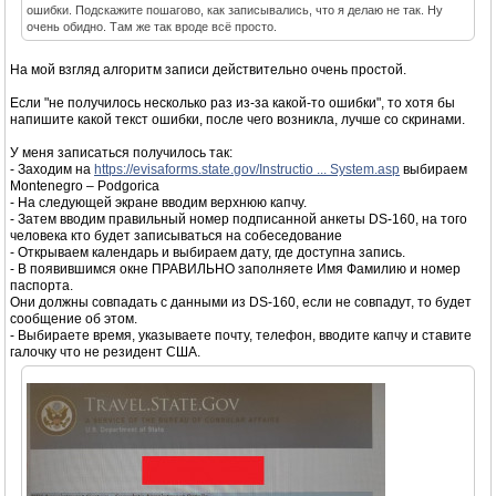
ошибки. Подскажите пошагово, как записывались, что я делаю не так. Ну
очень обидно. Там же так вроде всё просто.
На мой взгляд алгоритм записи действительно очень простой.
Если "не получилось несколько раз из-за какой-то ошибки", то хотя бы
напишите какой текст ошибки, после чего возникла, лучше со скринами.
У меня записаться получилось так:
- Заходим на
https://evisaforms.state.gov/Instructio ... System.asp
выбираем
Montenegro – Podgorica
- На следующей экране вводим верхнюю капчу.
- Затем вводим правильный номер подписанной анкеты DS-160, на того
человека кто будет записываться на собеседование
- Открываем календарь и выбираем дату, где доступна запись.
- В появившимся окне ПРАВИЛЬНО заполняете Имя Фамилию и номер
паспорта.
Они должны совпадать с данными из DS-160, если не совпадут, то будет
сообщение об этом.
- Выбираете время, указываете почту, телефон, вводите капчу и ставите
галочку что не резидент США.