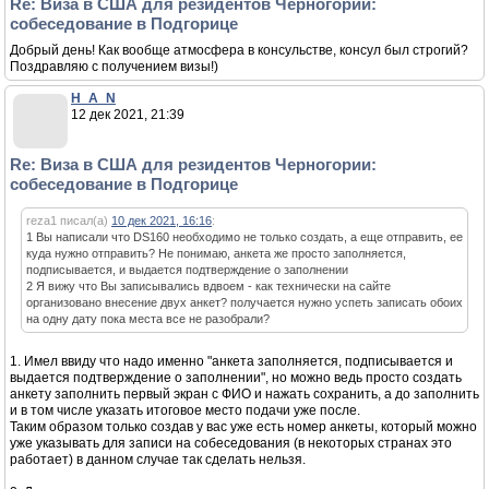
Re: Виза в США для резидентов Черногории:
собеседование в Подгорице
Добрый день! Как вообще атмосфера в консульстве, консул был строгий?
Поздравляю с получением визы!)
H_A_N
12 дек 2021, 21:39
Re: Виза в США для резидентов Черногории:
собеседование в Подгорице
reza1 писал(а)
10 дек 2021, 16:16
:
1 Вы написали что DS160 необходимо не только создать, а еще отправить, ее
куда нужно отправить? Не понимаю, анкета же просто заполняется,
подписывается, и выдается подтверждение о заполнении
2 Я вижу что Вы записывались вдвоем - как технически на сайте
организовано внесение двух анкет? получается нужно успеть записать обоих
на одну дату пока места все не разобрали?
1. Имел ввиду что надо именно "анкета заполняется, подписывается и
выдается подтверждение о заполнении", но можно ведь просто создать
анкету заполнить первый экран с ФИО и нажать сохранить, а до заполнить
и в том числе указать итоговое место подачи уже после.
Таким образом только создав у вас уже есть номер анкеты, который можно
уже указывать для записи на собеседования (в некоторых странах это
работает) в данном случае так сделать нельзя.