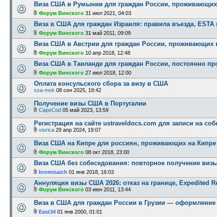
Виза США в Румынии для граждан России, проживающи
Форум Винского
31 июл 2021, 04:03
Виза в США для граждан Израиля: правила въезда, ESTA
Форум Винского
31 май 2011, 09:09
Виза США в Австрии для граждан России, проживающих 
Форум Винского
10 апр 2018, 12:48
Виза США в Таиланде для граждан России, постоянно п
Форум Винского
27 июл 2018, 12:00
Оплата консульского сбора за визу в США
ssa-msk
08 сен 2025, 19:42
Получение визы США в Португалии
CapeCod
05 май 2023, 13:59
Регистрация на сайте ustraveldocs.com для записи на со
viorica
29 апр 2024, 19:07
Виза США на Кипре для россиян, проживающих на Кипре
Форум Винского
08 окт 2018, 23:00
Виза США без собеседования: повторное получение визы 
bromisaich
01 янв 2018, 16:03
Аннуляция визы США 2026: отказ на границе, Expedited Rem
Форум Винского
03 июн 2011, 13:44
Виза в США для граждан России в Грузии — оформление
East34
01 янв 2000, 01:01