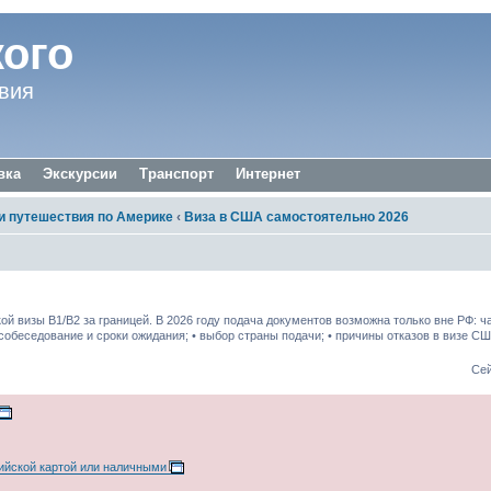
ого
вия
вка
Экскурсии
Транспорт
Интернет
 путешествия по Америке
‹
Виза в США самостоятельно 2026
 визы B1/B2 за границей. В 2026 году подача документов возможна только вне РФ: ча
 собеседование и сроки ожидания; • выбор страны подачи; • причины отказов в визе С
Сей
ийской картой или наличными