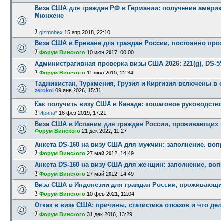
Виза США для граждан РФ в Германии: получение америк
Мюнхене
gizmohex
15 апр 2018, 22:10
Виза США в Ереване для граждан России, постоянно пр
Форум Винского
10 июн 2017, 00:00
Административная проверка визы США 2026: 221(g), DS-5
Форум Винского
11 июл 2010, 22:34
Таджикистан, Туркмения, Грузия и Киргизия включены в 
zerokol
09 янв 2026, 15:31
Как получить визу США в Канаде: пошаговое руководств
Ирина*
16 фев 2019, 17:21
Виза США в Испании для граждан России, проживающих 
Форум Винского
21 дек 2022, 11:27
Анкета DS-160 на визу США для мужчин: заполнение, во
Форум Винского
27 май 2012, 14:49
Анкета DS-160 на визу США для женщин: заполнение, во
Форум Винского
27 май 2012, 14:49
Виза США в Индонезии для граждан России, проживающи
Форум Винского
10 фев 2021, 12:04
Отказ в визе США: причины, статистика отказов и что де
Форум Винского
31 дек 2016, 13:29