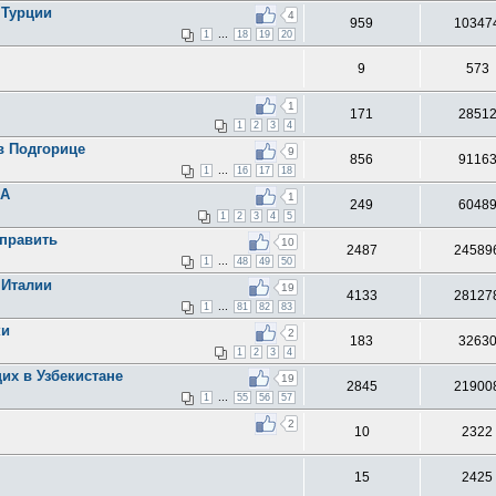
 Турции
4
959
10347
...
1
18
19
20
9
573
1
171
2851
1
2
3
4
в Подгорице
9
856
9116
...
1
16
17
18
ША
1
249
6048
1
2
3
4
5
справить
10
2487
24589
...
1
48
49
50
 Италии
19
4133
28127
...
1
81
82
83
ки
2
183
3263
1
2
3
4
их в Узбекистане
19
2845
21900
...
1
55
56
57
2
10
2322
15
2425