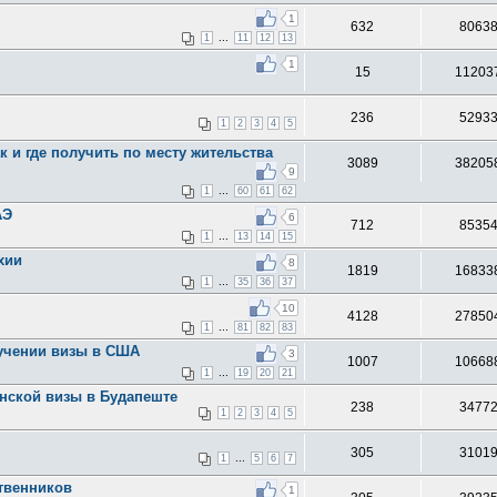
1
632
8063
...
1
11
12
13
1
15
11203
236
5293
1
2
3
4
5
к и где получить по месту жительства
3089
38205
9
...
1
60
61
62
АЭ
6
712
8535
...
1
13
14
15
хии
8
1819
16833
...
1
35
36
37
10
4128
27850
...
1
81
82
83
учении визы в США
3
1007
10668
...
1
19
20
21
анской визы в Будапеште
238
3477
1
2
3
4
5
305
3101
...
1
5
6
7
твенников
1