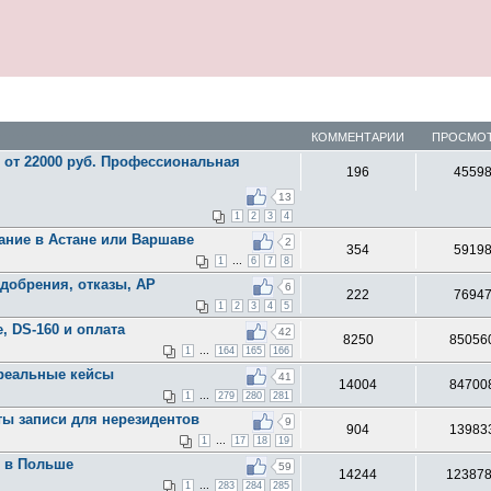
КОММЕНТАРИИ
ПРОСМО
 от 22000 руб. Профессиональная
196
4559
13
1
2
3
4
ание в Астане или Варшаве
2
354
5919
...
1
6
7
8
добрения, отказы, AP
6
222
7694
1
2
3
4
5
, DS-160 и оплата
42
8250
85056
...
1
164
165
166
 реальные кейсы
41
14004
84700
...
1
279
280
281
ты записи для нерезидентов
9
904
13983
...
1
17
18
19
2 в Польше
59
14244
12387
...
1
283
284
285