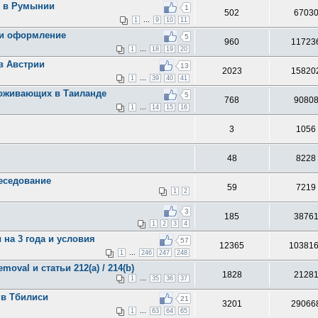
х в Румынии
1
502
6703
...
1
9
10
11
 и оформление
5
960
11723
...
1
18
19
20
в Австрии
13
2023
15820
...
1
39
40
41
роживающих в Таиланде
5
768
9080
...
1
14
15
16
3
1056
48
8228
беседование
59
7219
1
2
3
185
3876
1
2
3
4
на 3 года и условия
57
12365
10381
...
1
246
247
248
oval и статьи 212(a) / 214(b)
1828
2128
...
1
35
36
37
 в Тбилиси
21
3201
29066
...
1
63
64
65