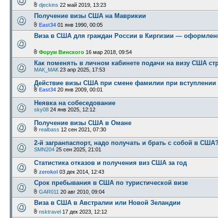
djeckins
22 май 2019, 13:23
Получение визы США на Маврикии
East34
01 янв 1990, 00:05
Виза в США для граждан России в Киргизии — оформлен
Форум Винского
16 мар 2018, 09:54
Как поменять в личном кабинете подачи на визу США ст
МАК_МАК
23 апр 2025, 17:53
Действие визы США при смене фамилии при вступлении 
East34
20 янв 2009, 00:01
Неявка на собеседование
sky08
24 янв 2025, 12:12
Получение визы США в Омане
realbass
12 сен 2021, 07:30
2-й загранпаспорт, надо получать и брать с собой в США
SMN204
25 сен 2025, 21:01
Статистика отказов и получения виз США за год
zerokol
03 дек 2014, 12:43
Срок пребывания в США по туристической визе
GAR011
20 авг 2010, 09:04
Виза в США в Австралии или Новой Зеландии
nsktravel
17 дек 2023, 12:12