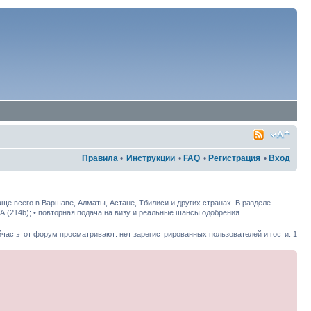
Правила
•
Инструкции
•
FAQ
•
Регистрация
•
Вход
ще всего в Варшаве, Алматы, Астане, Тбилиси и других странах. В разделе
ША (214b); • повторная подача на визу и реальные шансы одобрения.
час этот форум просматривают: нет зарегистрированных пользователей и гости: 1