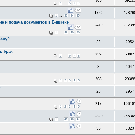
305
3923
...
1
5
6
7
10
1722
47826
...
1
33
34
35
ие и подача документов в Бишкеке
2479
21239
20
...
1
48
49
50
рану?
23
2952
в брак
359
6090
...
1
6
7
8
3
1047
208
2938
1
2
3
4
5
?
28
2967
1
217
10610
1
2
3
4
5
7
2320
25536
...
1
45
46
47
1
35
3323