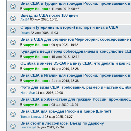
Виза США в Турции для граждан России, проживающих в
Форум Винского
11 фев 2019, 08:46
Выезд из США после 180 дней
Alst14
03 июн 2026, 10:31
Старый (утерянный, второй) паспорт и виза в США
Disam
22 июн 2008, 11:03
Виза в США для резидентов Черногории: собеседование 
Форум Винского
09 дек 2021, 19:38
Куда деть вещи перед собеседованием в консульстве С
Форум Винского
15 июн 2015, 12:14
Ошибка в анкете DS-160 на визу США: что делать и как и
Форум Винского
10 апр 2010, 13:28
Виза США в Италии для граждан России, проживающих в
Форум Винского
21 сен 2018, 13:38
Фото для визы США: требования, размер и частые ошиб
North Star
11 янв 2016, 10:00
Виза США в Узбекистане для граждан России, проживающ
Форум Винского
08 авг 2019, 13:29
Виза США для граждан России в Каире (Египет)
Temon iamtravel
23 мар 2025, 01:27
Виза стоит в лессэ-пассе. Въезд по даркону
London girl
09 дек 2019, 22:34