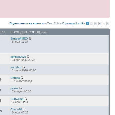
Подписаться на новости
• Тем: 1114 •
Страница
1
из
9
•
...
1
2
3
4
9
ТРЫ
ПОСЛЕДНЕЕ СООБЩЕНИЕ
Виталий SEO
8
Вчера, 17:27
gennady675
8
03 авг 2026, 22:35
sorrybro
7
31 июл 2026, 08:03
Cornea
0
27 минут назад
psiros
8
Сегодня, 08:10
Curly3003
3
Вчера, 11:54
Chudo70
89
Вчера, 02:23