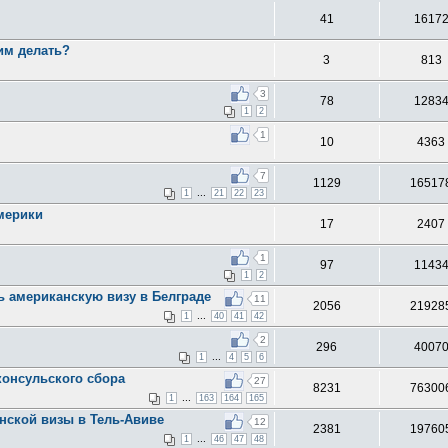
41
1617
тим делать?
3
813
3
78
1283
1
2
1
10
4363
7
1129
16517
...
1
21
22
23
мерики
17
2407
1
97
1143
1
2
ь американскую визу в Белграде
11
2056
21928
...
1
40
41
42
2
296
4007
...
1
4
5
6
консульского сбора
27
8231
76300
...
1
163
164
165
нской визы в Тель-Авивe
12
2381
19760
...
1
46
47
48