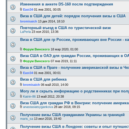
Изменения в анкете DS-160 после подтверждения
East34
01 янв 2001, 00:05
Виза в США для детей: порядок получения визы в США
bromisaich
13 дек 2014, 18:10
Повторный въезд в США по туристической визе
LaPerla
23 ноя 2010, 13:36
Виза в США для гр России, проживающих вне России - ка
Форум Винского
18 мар 2020, 01:00
Виза США в ОАЭ для граждан России, проживающих в О
Форум Винского
07 янв 2019, 11:11
Виза в США в Праге - получение американской визы в Че
East34
01 янв 2001, 00:01
Виза в США для ребенка
bromisaich
06 май 2010, 14:00
Могу ли я скрыть информацию о родственниках при пол
Katrin-86
13 май 2012, 20:38
Виза США для граждан РФ в Венгрии: получение америк
anastasiatsygankova
28 авг 2018, 09:15
Получение визы США гражданами Украины за границей
maris_sa
13 июл 2016, 19:40
Получение визы США в Лондоне: советы и опыт путешес