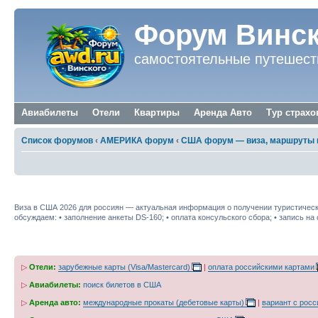
Форум Винск
самостоятельные путешест
Авиабилеты
Отели
Квартиры
Аренда Авто
Тур страхо
Список форумов
‹
АМЕРИКА форум
‹
США форум — виза, маршруты и
Виза в США самостоятельно 2026
Виза в США 2026 для россиян — актуальная информация о получении туристической
обсуждаем: • заполнение анкеты DS-160; • оплата консульского сбора; • запись на
▷
Отели:
зарубежные карты (Visa/Mastercard)
|
оплата российскими картами
▷
Авиабилеты:
поиск билетов в США
▷
Аренда авто:
международные прокаты (дебетовые карты)
|
вариант с росс