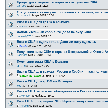
Процедура возврата паспорта из консульства США
Остров
21 дек 2012, 11:28
Статус заявки на визу не пробивается в системе, что с э
Snusnumrik
14 дек 2025, 20:50
Виза в США для гр РФ в Гонконге
maskil
16 окт 2022, 12:00
Дополнительный сбор в 250 долл на визу США
gennady675
11 июл 2025, 20:42
Виза в США с судимостью. Дают ли визу судимым
East34
01 янв 2001, 00:00
Получение визы США в странах Центральной и Южной А
Itchyfeet
13 июн 2019, 12:43
Получении визы США в Бельгии
Ирэн Л
05 янв 2024, 17:45
Виза в США для граждан России в Сербии — как получит
Форум Винского
30 май 2018, 12:54
Виза в США для гр РФ во Франции
zxy
05 июн 2018, 11:57
Виза в США запись на собеседование в России и оплата 
XMember
31 май 2012, 19:10
Виза США для граждан РФ в Израиле: получение америка
Thirtieth
09 июн 2018, 12:52