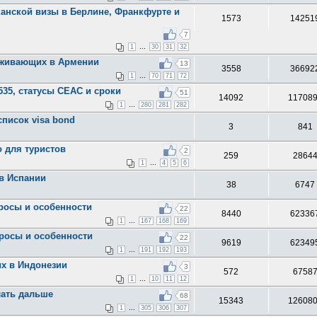
анской визы в Берлине, Франкфурте и
1573
14251
7
...
1
30
31
32
оживающих в Армении
13
3558
36692
...
1
70
71
72
535, статусы CEAC и сроки
51
14092
11708
...
1
280
281
282
список visa bond
3
841
о для туристов
2
259
2864
...
1
4
5
6
в Испании
38
6747
просы и особенности
22
8440
62336
...
1
167
168
169
просы и особенности
22
9619
62349
...
1
191
192
193
х в Индонезии
3
572
6758
...
1
10
11
12
лать дальше
68
15343
12608
...
1
305
306
307