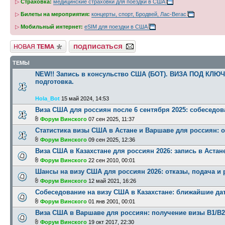
▷
Страховка:
медицинские страховки для поездки в США
▷
Билеты на мероприятия:
концерты, спорт, Бродвей, Лас-Вегас
▷
Мобильный интернет:
eSIM для поездки в США
Новая тема
Подписаться на форум
ТЕМЫ
NEW!! Запись в консульство США (БОТ). ВИЗА ПОД КЛЮЧ
подготовка.
Hola_Bot
15 май 2024, 14:53
Виза США для россиян после 6 сентября 2025: собеседов
Форум Винского
07 сен 2025, 11:37
Статистика визы США в Астане и Варшаве для россиян: о
Форум Винского
09 сен 2025, 12:36
Виза США в Казахстане для россиян 2026: запись в Астане
Форум Винского
22 сен 2010, 00:01
Шансы на визу США для россиян 2026: отказы, подача и
Форум Винского
12 май 2021, 16:26
Собеседование на визу США в Казахстане: ближайшие да
Форум Винского
01 янв 2001, 00:01
Виза США в Варшаве для россиян: получение визы B1/B
Форум Винского
19 окт 2017, 22:30