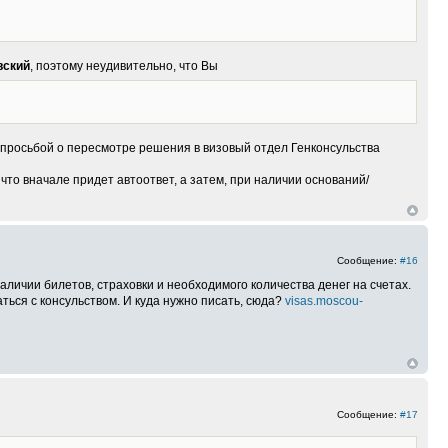
вский
, поэтому неудивительно, что Вы
с просьбой о пересмотре решения в визовый отдел Генконсульства
что вначале придет автоответ, а затем, при наличии оснований/
Сообщение:
#16
аличии билетов, страховки и необходимого количества денег на счетах.
ться с консульством. И куда нужно писать, сюда?
visas.moscou-
Сообщение:
#17