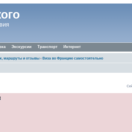
ого
вия
вка
Экскурсии
Транспорт
Интернет
, маршруты и отзывы
‹
Виза во Францию самостоятельно
в визе Франции
Сей