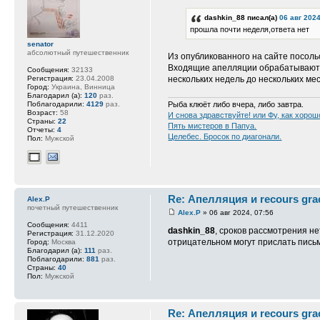
dashkin_88 писал(а)
06 авг 2024
прошла почти неделя,ответа нет
senator
абсолютный путешественник
Из опубликованного на сайте посольс
Входящие апелляции обрабатываются
Сообщения:
32133
Регистрация:
23.04.2008
нескольких недель до нескольких ме
Город:
Украина, Винница
Благодарил (а):
120
раз.
Поблагодарили:
4129
раз.
Рыба клюёт либо вчера, либо завтра.
Возраст:
58
И снова здравствуйте! или Фу, как хорош
Страны:
22
Пять мистеров в Папуа.
Отчеты:
4
Целебес. Бросок по диагонали.
Пол:
Мужской
Re: Апелляция и recours gra
Alex.P
почетный путешественник
Alex.P
» 06 авг 2024, 07:56
Сообщения:
4411
dashkin_88
, сроков рассмотрения н
Регистрация:
31.12.2020
отрицательном могут прислать письмо
Город:
Москва
Благодарил (а):
111
раз.
Поблагодарили:
881
раз.
Страны:
40
Пол:
Мужской
Re: Апелляция и recours gra