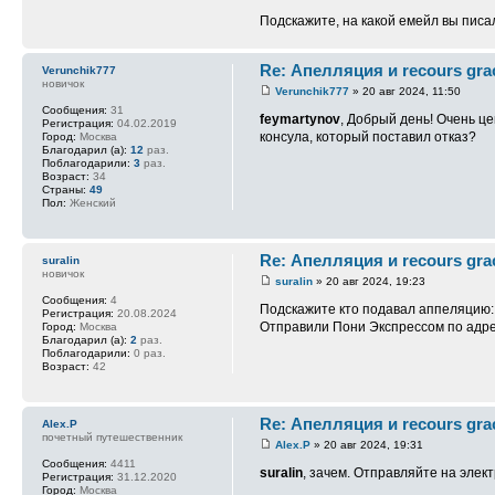
Подскажите, на какой емейл вы пис
Re: Апелляция и recours gra
Verunchik777
новичок
Verunchik777
» 20 авг 2024, 11:50
Сообщения:
31
feymartynov
, Добрый день! Очень ц
Регистрация:
04.02.2019
консула, который поставил отказ?
Город:
Москва
Благодарил (а):
12
раз.
Поблагодарили:
3
раз.
Возраст:
34
Страны:
49
Пол:
Женский
Re: Апелляция и recours gra
suralin
новичок
suralin
» 20 авг 2024, 19:23
Сообщения:
4
Подскажите кто подавал аппеляцию: 
Регистрация:
20.08.2024
Отправили Пони Экспрессом по адресу
Город:
Москва
Благодарил (а):
2
раз.
Поблагодарили:
0 раз.
Возраст:
42
Re: Апелляция и recours gra
Alex.P
почетный путешественник
Alex.P
» 20 авг 2024, 19:31
Сообщения:
4411
suralin
, зачем. Отправляйте на элек
Регистрация:
31.12.2020
Город:
Москва