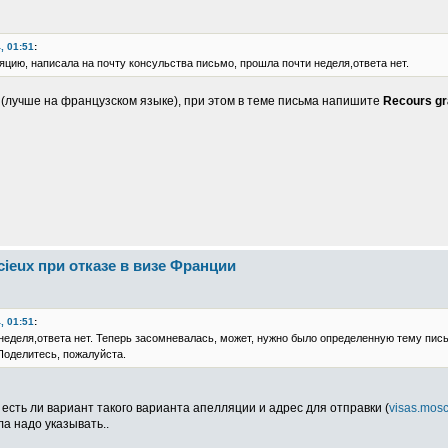
, 01:51
:
яцию, написала на почту консульства письмо, прошла почти неделя,ответа нет.
 (лучше на французском языке), при этом в теме письма напишите
Recours gr
cieux при отказе в визе Франции
, 01:51
:
неделя,ответа нет. Теперь засомневалась, может, нужно было определенную тему пись
Поделитесь, пожалуйста.
 есть ли вариант такого варианта апелляции и адрес для отправки (
visas.mosc
ла надо указывать..