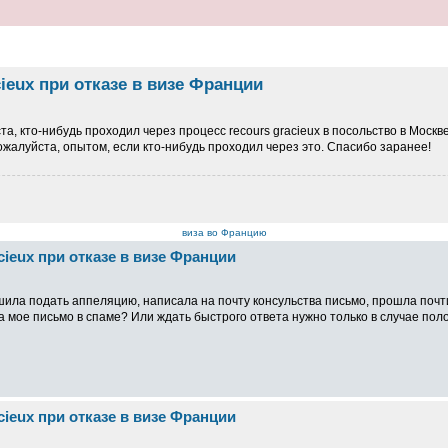
ieux при отказе в визе Франции
а, кто-нибудь проходил через процесс recours gracieux в посольство в Москв
ожалуйста, опытом, если кто-нибудь проходил через это. Спасибо заранее!
виза во Францию
cieux при отказе в визе Франции
шила подать аппеляцию, написала на почту консульства письмо, прошла почт
а мое письмо в спаме? Или ждать быстрого ответа нужно только в случае по
cieux при отказе в визе Франции