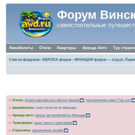
Форум Винск
самостоятельные путешест
Авиабилеты
Отели
Квартиры
Аренда Авто
Тур страхо
Список форумов
‹
ЕВРОПА форум
‹
ФРАНЦИЯ форум — отдых, Париж
Апелляция и recours gracieux при отказе 
▷
Отели:
оплата картами российских банков
|
альтернатива через Trip.com
▷
Авиабилеты:
поиск билетов во Францию
▷
Аренда авто:
прокат автомобилей во Франции
▷
Трансферы:
заказ такси и трансфера
▷
Страховка:
оформление онлайн