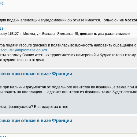
:40
:
с для подачи апелляции в
уведомлении
об отказе имеется. Только он
не моско
:23
:
есу 115127, г. Москва, ул. Большая Якиманка, 45,
доставить два раза не смогли
.
ура подачи recours gracieux и появилась возможность направить обращение 
scou-fslt@diplomatie.gouv.fr
ы в пользу Ваших честных туристических намерений и будьте готовы к тому, 
отрудник визового отдела.
cieux при отказе в визе Франции
е при наличии документов от модельного агентства во Франции, а также при н
и подать на апелляцию — адвокат агентства из Франции также будет связыва
ском, французском? Благодарю за ответ.
cieux при отказе в визе Франции