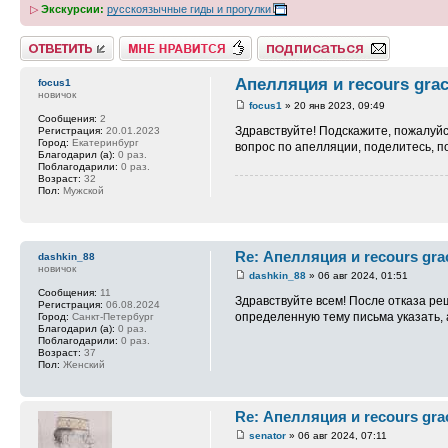
▷
Экскурсии:
русскоязычные гиды и прогулки
Ответить
Нравится
Подписаться на тему
Апелляция и recours grac
focus1
новичок
focus1
» 20 янв 2023, 09:49
Сообщения:
2
Здравствуйте! Подскажите, пожалуйст
Регистрация:
20.01.2023
Город:
Екатеринбург
вопрос по апелляции, поделитесь, п
Благодарил (а):
0 раз.
Поблагодарили:
0 раз.
Возраст:
32
Пол:
Мужской
Re: Апелляция и recours gra
dashkin_88
новичок
dashkin_88
» 06 авг 2024, 01:51
Сообщения:
11
Здравствуйте всем! После отказа ре
Регистрация:
06.08.2024
определенную тему письма указать, 
Город:
Санкт-Петербург
Благодарил (а):
0 раз.
Поблагодарили:
0 раз.
Возраст:
37
Пол:
Женский
Re: Апелляция и recours gra
senator
» 06 авг 2024, 07:11