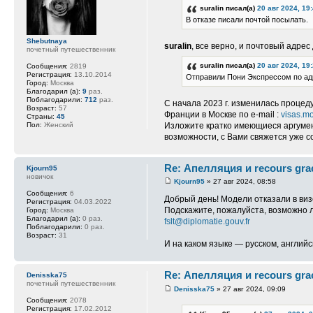
suralin писал(а)
20 авг 2024, 19
В отказе писали почтой посылать.
Shebutnaya
suralin
, все верно, и почтовый адре
почетный путешественник
suralin писал(а)
20 авг 2024, 19
Сообщения:
2819
Регистрация:
13.10.2014
Отправили Пони Экспрессом по адр
Город:
Москва
Благодарил (а):
9
раз.
Поблагодарили:
712
раз.
С начала 2023 г. изменилась процед
Возраст:
57
Франции в Москве по e-mail :
visas.mo
Страны:
45
Изложите кратко имеющиеся аргумент
Пол:
Женский
возможности, с Вами свяжется уже с
Re: Апелляция и recours gra
Kjourn95
новичок
Kjourn95
» 27 авг 2024, 08:58
Сообщения:
6
Добрый день! Модели отказали в виз
Регистрация:
04.03.2022
Подскажите, пожалуйста, возможно л
Город:
Москва
Благодарил (а):
0 раз.
fslt@diplomatie.gouv.fr
Поблагодарили:
0 раз.
Возраст:
31
И на каком языке — русском, англий
Re: Апелляция и recours gra
Denisska75
почетный путешественник
Denisska75
» 27 авг 2024, 09:09
Сообщения:
2078
Регистрация:
17.02.2012