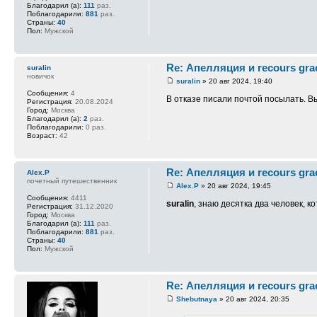
Благодарил (а):
111
раз.
Поблагодарили:
881
раз.
Страны:
40
Пол:
Мужской
Re: Апелляция и recours gra
suralin
новичок
suralin
» 20 авг 2024, 19:40
Сообщения:
4
В отказе писали почтой посылать. 
Регистрация:
20.08.2024
Город:
Москва
Благодарил (а):
2
раз.
Поблагодарили:
0 раз.
Возраст:
42
Re: Апелляция и recours gra
Alex.P
почетный путешественник
Alex.P
» 20 авг 2024, 19:45
Сообщения:
4411
suralin
, знаю десятка два человек, 
Регистрация:
31.12.2020
Город:
Москва
Благодарил (а):
111
раз.
Поблагодарили:
881
раз.
Страны:
40
Пол:
Мужской
Re: Апелляция и recours gra
Shebutnaya
» 20 авг 2024, 20:35