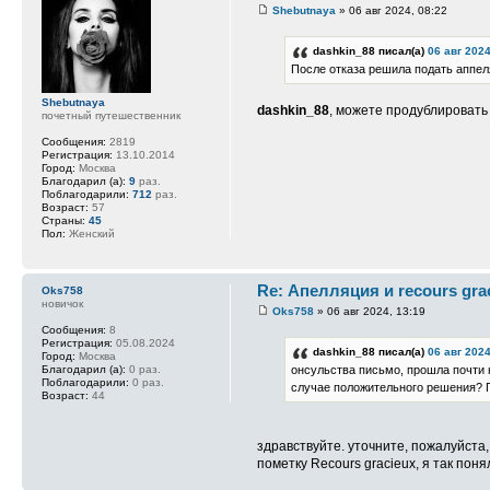
Shebutnaya
» 06 авг 2024, 08:22
dashkin_88 писал(а)
06 авг 2024
После отказа решила подать аппел
Shebutnaya
dashkin_88
, можете продублировать
почетный путешественник
Сообщения:
2819
Регистрация:
13.10.2014
Город:
Москва
Благодарил (а):
9
раз.
Поблагодарили:
712
раз.
Возраст:
57
Страны:
45
Пол:
Женский
Re: Апелляция и recours gra
Oks758
новичок
Oks758
» 06 авг 2024, 13:19
Сообщения:
8
Регистрация:
05.08.2024
dashkin_88 писал(а)
06 авг 2024
Город:
Москва
Благодарил (а):
0 раз.
онсульства письмо, прошла почти 
Поблагодарили:
0 раз.
случае положительного решения? 
Возраст:
44
здравствуйте. уточните, пожалуйста,
пометку Recours gracieux, я так поня