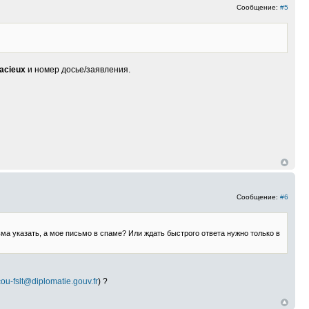
Сообщение:
#5
acieux
и номер досье/заявления.
Сообщение:
#6
ма указать, а мое письмо в спаме? Или ждать быстрого ответа нужно только в
ou-fslt@diplomatie.gouv.fr
) ?