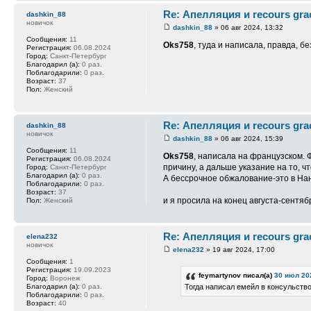
Re: Апелляция и recours gra
dashkin_88
новичок
dashkin_88
» 06 авг 2024, 13:32
Сообщения:
11
Oks758
, туда и написала, правда, б
Регистрация:
06.08.2024
Город:
Санкт-Петербург
Благодарил (а):
0 раз.
Поблагодарили:
0 раз.
Возраст:
37
Пол:
Женский
Re: Апелляция и recours gra
dashkin_88
новичок
dashkin_88
» 06 авг 2024, 15:39
Сообщения:
11
Oks758
, написала на французском. 
Регистрация:
06.08.2024
причину, а дальше указание на то, 
Город:
Санкт-Петербург
Благодарил (а):
0 раз.
А бессрочное обжалование-это в На
Поблагодарили:
0 раз.
Возраст:
37
и я просила на конец августа-сентяб
Пол:
Женский
Re: Апелляция и recours gra
elena232
новичок
elena232
» 19 авг 2024, 17:00
Сообщения:
1
Регистрация:
19.09.2023
feymartynov писал(а)
30 июл 20
Город:
Воронеж
Благодарил (а):
0 раз.
Тогда написал емейл в консульство
Поблагодарили:
0 раз.
Возраст:
40