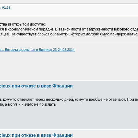
, 01:51
:
тва (в открытом доступе):
 в хронологическом порядке. В зависимости от загруженности визового отд
сяцев. Не существует сроков обработки, которых должно было придерживатьс
о... Встреча форумчан в Bиннице 23-24.08.2014
cieux при отказе в визе Франции
ет, кому-то отвечают через несколько дней, кому-то вообще не отвечают. При
, а могут и ничего не прислать
cieux при отказе в визе Франции