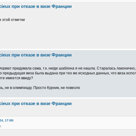
cieux при отказе в визе Франции
ез этой отметки
cieux при отказе в визе Франции
Формат придумала сама, т.к. нигде шаблона я не нашла. Старалась лаконичн
что предыдущая виза была выдана при тех же исходных данных, что виза исп
нте имеется ввиду?
рь, не в олимпиаду. Просто Курник, не повезло
cieux при отказе в визе Франции
24, 17:08
:
,