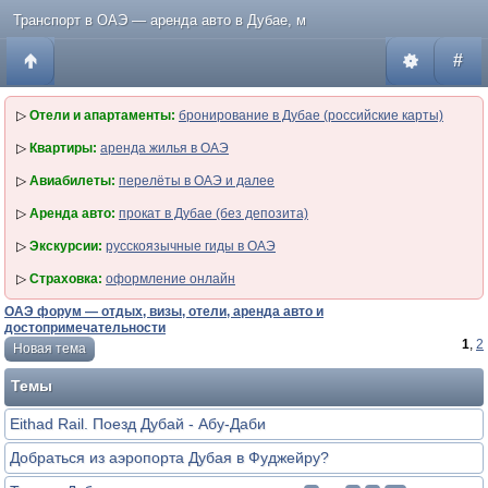
Транспорт в ОАЭ — аренда авто в Дубае, м
#
▷
Отели и апартаменты:
бронирование в Дубае (российские карты)
▷
Квартиры:
аренда жилья в ОАЭ
▷
Авиабилеты:
перелёты в ОАЭ и далее
▷
Аренда авто:
прокат в Дубае (без депозита)
▷
Экскурсии:
русскоязычные гиды в ОАЭ
▷
Страховка:
оформление онлайн
ОАЭ форум — отдых, визы, отели, аренда авто и
достопримечательности
1
,
2
Новая тема
Темы
Eithad Rail. Поезд Дубай - Абу-Даби
Добраться из аэропорта Дубая в Фуджейру?