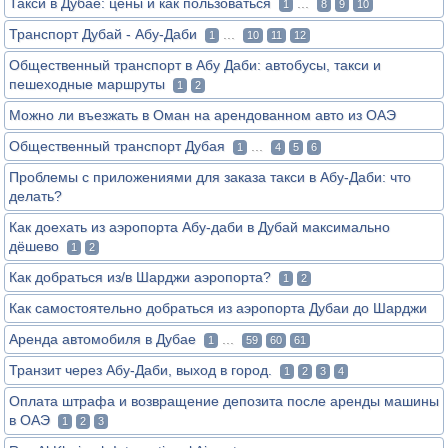
Такси в Дубае: цены и как пользоваться
...
1
8
9
10
Транспорт Дубай - Абу-Даби
...
1
10
11
12
Общественный транспорт в Абу Даби: автобусы, такси и
пешеходные маршруты
1
2
Можно ли въезжать в Оман на арендованном авто из ОАЭ
Общественный транспорт Дубая
...
1
4
5
6
Проблемы с приложениями для заказа такси в Абу-Даби: что
делать?
Как доехать из аэропорта Абу-даби в Дубай максимально
дёшево
1
2
Как добраться из/в Шарджи аэропорта?
1
2
Как самостоятельно добраться из аэропорта Дубаи до Шарджи
Аренда автомобиля в Дубае
...
1
59
60
61
Транзит через Абу-Даби, выход в город.
1
2
3
4
Оплата штрафа и возвращение депозита после аренды машины
в ОАЭ
1
2
3