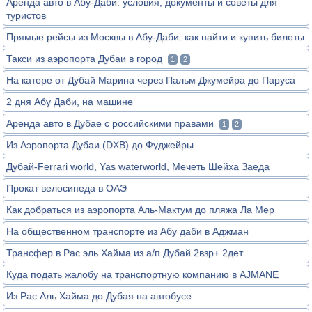
Аренда авто в Абу-Даби: условия, документы и советы для
туристов
Прямые рейсы из Москвы в Абу-Даби: как найти и купить билеты
Такси из аэропорта Дубаи в город
1
2
На катере от Дубай Марина через Пальм Джумейра до Паруса
2 дня Абу Даби, на машине
Аренда авто в Дубае с российскими правами
1
2
Из Аэропорта Дубаи (DXB) до Фуджейры
Дубай-Ferrari world, Yas waterworld, Мечеть Шейха Заеда
Прокат велосипеда в ОАЭ
Как добраться из аэропорта Аль-Мактум до пляжа Ла Мер
На общественном транспорте из Абу даби в Аджман
Трансфер в Рас эль Хайма из а/п Дубай 2взр+ 2дет
Куда подать жалобу на транспортную компанию в AJMANE
Из Рас Аль Хайма до Дубая на автобусе