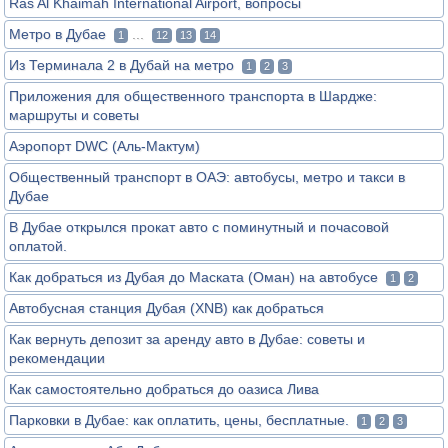
Ras Al Khaimah International Airport, вопросы
Метро в Дубае
...
1
12
13
14
Из Терминала 2 в Дубай на метро
1
2
3
Приложения для общественного транспорта в Шардже:
маршруты и советы
Аэропорт DWC (Аль-Мактум)
Общественный транспорт в ОАЭ: автобусы, метро и такси в
Дубае
В Дубае открылся прокат авто с поминутный и почасовой
оплатой.
Как добраться из Дубая до Маската (Оман) на автобусе
1
2
Автобусная станция Дубая (XNB) как добраться
Как вернуть депозит за аренду авто в Дубае: советы и
рекомендации
Как самостоятельно добраться до оазиса Лива
Парковки в Дубае: как оплатить, цены, бесплатные.
1
2
3