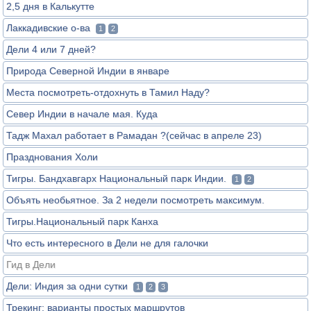
2,5 дня в Калькутте
Лаккадивские о-ва
1
2
Дели 4 или 7 дней?
Природа Северной Индии в январе
Места посмотреть-отдохнуть в Тамил Наду?
Север Индии в начале мая. Куда
Тадж Махал работает в Рамадан ?(сейчас в апреле 23)
Празднования Холи
Тигры. Бандхавгарх Национальный парк Индии.
1
2
Объять необьятное. За 2 недели посмотреть максимум.
Тигры.Национальный парк Канха
Что есть интересного в Дели не для галочки
Гид в Дели
Дели: Индия за одни сутки
1
2
3
Трекинг: варианты простых маршрутов