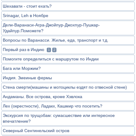
Шехавати - стоит ехать?
Srinagar, Leh в Ноябре
Дели-Варанаси-Агра-Джойпур-Джохпур-Пушкар-
Удайпур.Поможете?
Вопросы по Варанасси. Жилье, еда, транспорт и т.д.
Первый раз в Индию
1
2
Помогите определиться с маршрутом по Индии
Бага или Моржим?
Индия. Змеиные фермы
Стена смерти(машины и мотоциклы ездят по отвесной стене)
Андаманы. Все острова, кроме Хэвлока
Лех (окрестности), Ладакх, Кашмир что посетить?
Экскурсия по трущобам: сумасшествие или интересное
впечатление?
Северный Сентинельский остров