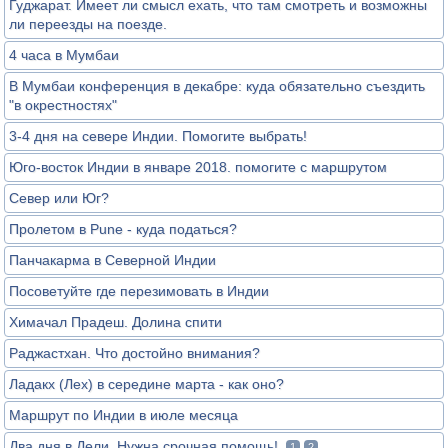
Гуджарат. Имеет ли смысл ехать, что там смотреть и возможны
ли переезды на поезде.
4 часа в Мумбаи
В Мумбаи конференция в декабре: куда обязательно съездить
"в окрестностях"
3-4 дня на севере Индии. Помогите выбрать!
Юго-восток Индии в январе 2018. помогите с маршрутом
Север или Юг?
Пролетом в Pune - куда податься?
Панчакарма в Северной Индии
Посоветуйте где перезимовать в Индии
Химачал Прадеш. Долина спити
Раджастхан. Что достойно внимания?
Ладакх (Лех) в середине марта - как оно?
Маршрут по Индии в июле месяца
Два дня в Дели. Нужна срочная помощь!
1
2