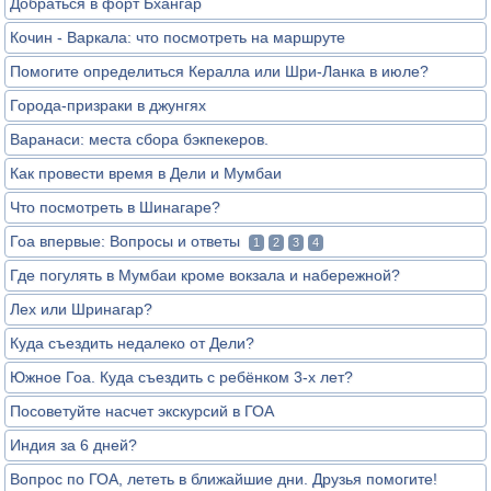
Добраться в форт Бхангар
Кочин - Варкала: что посмотреть на маршруте
Помогите определиться Кералла или Шри-Ланка в июле?
Города-призраки в джунгях
Варанаси: места сбора бэкпекеров.
Как провести время в Дели и Мумбаи
Что посмотреть в Шинагаре?
Гоа впервые: Вопросы и ответы
1
2
3
4
Где погулять в Мумбаи кроме вокзала и набережной?
Лех или Шринагар?
Куда съездить недалеко от Дели?
Южное Гоа. Куда съездить с ребёнком 3-х лет?
Посоветуйте насчет экскурсий в ГОА
Индия за 6 дней?
Вопрос по ГОА, лететь в ближайшие дни. Друзья помогите!