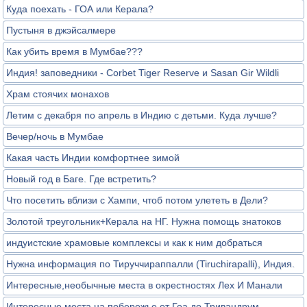
Куда поехать - ГОА или Керала?
Пустыня в джэйсалмере
Как убить время в Мумбае???
Индия! заповедники - Corbet Tiger Reserve и Sasan Gir Wildli
Храм стоячих монахов
Летим с декабря по апрель в Индию с детьми. Куда лучше?
Вечер/ночь в Мумбае
Какая часть Индии комфортнее зимой
Новый год в Баге. Где встретить?
Что посетить вблизи с Хампи, чтоб потом улететь в Дели?
Золотой треугольник+Керала на НГ. Нужна помощь знатоков
индуистские храмовые комплексы и как к ним добраться
Нужна информация по Тируччираппалли (Tiruchirapalli), Индия.
Интересные,необычные места в окрестностях Лех И Манали
Интересные места на побережье от Гоа до Тривандрум