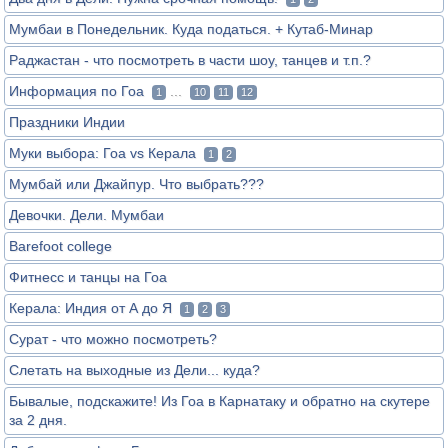
Мумбаи в Понедельник. Куда податься. + Кутаб-Минар
Раджастан - что посмотреть в части шоу, танцев и т.п.?
Информация по Гоа
...
1
10
11
12
Праздники Индии
Муки выбора: Гоа vs Керала
1
2
Мумбай или Джайпур. Что выбрать???
Девочки. Дели. Мумбаи
Barefoot college
Фитнесс и танцы на Гоа
Керала: Индия от А до Я
1
2
3
Сурат - что можно посмотреть?
Слетать на выходные из Дели... куда?
Бывалые, подскажите! Из Гоа в Карнатаку и обратно на скутере
за 2 дня.