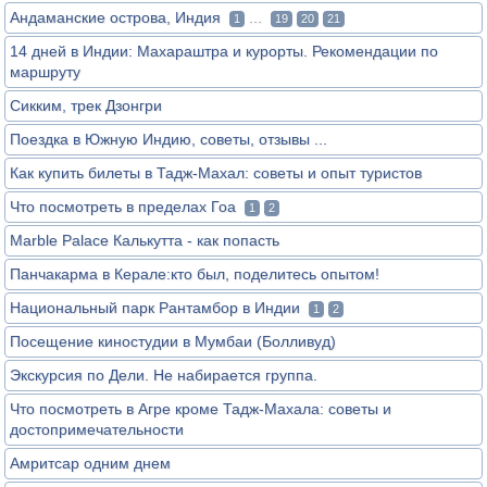
Андаманские острова, Индия
...
1
19
20
21
14 дней в Индии: Махараштра и курорты. Рекомендации по
маршруту
Сикким, трек Дзонгри
Поездка в Южную Индию, советы, отзывы ...
Как купить билеты в Тадж-Махал: советы и опыт туристов
Что посмотреть в пределах Гоа
1
2
Marble Palace Калькутта - как попасть
Панчакарма в Керале:кто был, поделитесь опытом!
Национальный парк Рантамбор в Индии
1
2
Посещение киностудии в Мумбаи (Болливуд)
Экскурсия по Дели. Не набирается группа.
Что посмотреть в Агре кроме Тадж-Махала: советы и
достопримечательности
Амритсар одним днем