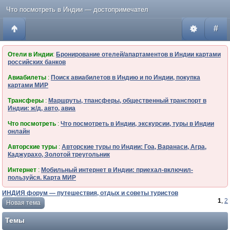
Что посмотреть в Индии — достопримечател
#
Отели в Индии
:
Бронирование отелей/апартаментов в Индии картами
российских банков
Авиабилеты
:
Поиск авиабилетов в Индию и по Индии, покупка
картами МИР
Трансферы
:
Маршруты, тпансферы, общественный транспорт в
Индии: ж/д, авто, авиа
Что посмотреть
:
Что посмотреть в Индии, экскурсии, туры в Индии
онлайн
Авторские туры
:
Авторские туры по Индии: Гоа, Варанаси, Агра,
Каджурахо, Золотой треугольник
Интернет
:
Мобильный интернет в Индии: приехал-включил-
пользуйся. Карта МИР
ИНДИЯ форум — путешествия, отдых и советы туристов
1
,
2
Новая тема
Темы