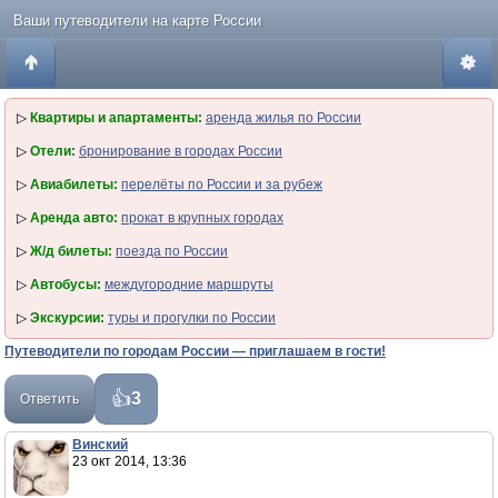
Ваши путеводители на карте России
▷
Квартиры и апартаменты:
аренда жилья по России
▷
Отели:
бронирование в городах России
▷
Авиабилеты:
перелёты по России и за рубеж
▷
Аренда авто:
прокат в крупных городах
▷
Ж/д билеты:
поезда по России
▷
Автобусы:
междугородние маршруты
▷
Экскурсии:
туры и прогулки по России
Путеводители по городам России — приглашаем в гости!
3
Ответить
Винский
23 окт 2014, 13:36