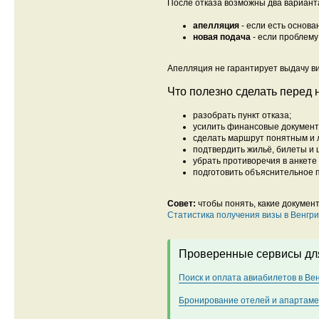
После отказа возможны два вариант
апелляция
- если есть основа
новая подача
- если проблему
Апелляция не гарантирует выдачу ви
Что полезно сделать перед 
разобрать пункт отказа;
усилить финансовые документ
сделать маршрут понятным и 
подтвердить жильё, билеты и 
убрать противоречия в анкете
подготовить объяснительное п
Совет:
чтобы понять, какие документ
Статистика получения визы в Венгр
Проверенные сервисы для
Поиск и оплата авиабилетов в Ве
Бронирование отелей и апартаме