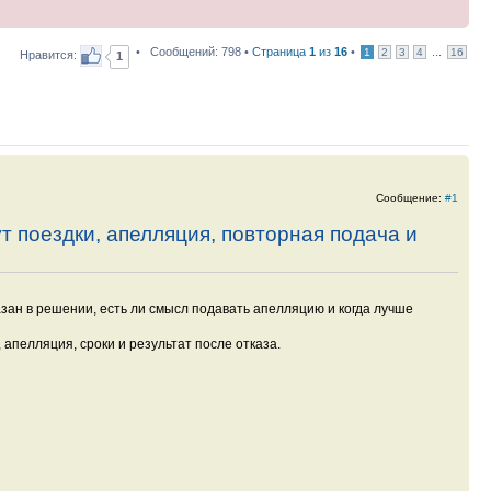
• Сообщений: 798 •
Страница
1
из
16
•
...
1
2
3
4
16
Нравится:
1
Сообщение:
#1
т поездки, апелляция, повторная подача и
казан в решении, есть ли смысл подавать апелляцию и когда лучше
 апелляция, сроки и результат после отказа.