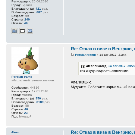
Регистрация:
25.06.2010
Город:
Брянск
Благодарил (а):
421
раз.
Поблагодарили:
687
раз.
Возраст:
59
Страны:
240
Отчеты:
46
Re: Отказ в визе в Венгрию,
Persian tramp
» 14 авг 2017, 21:44
4fear писал(а)
14 авг 2017, 20:2
как и куда подавать аппеляцию
Persian tramp
абсолютный путешественник
АпеЛЛяцию.
Мудрите. Соберите нормальный паке
Сообщения:
44316
Регистрация:
17.01.2010
Город:
Москва
Благодарил (а):
950
раз.
Поблагодарили:
8189
раз.
Возраст:
58
Страны:
40
Отчеты:
23
Пол:
Мужской
Re: Отказ в визе в Венгрию,
4fear