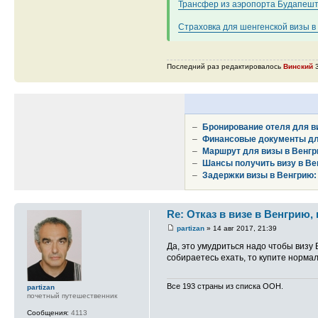
Трансфер из аэропорта Будапеш
Страховка для шенгенской визы в
Последний раз редактировалось
Винский
3
–
Бронирование отеля для ви
–
Финансовые документы для
–
Маршрут для визы в Венгр
–
Шансы получить визу в Ве
–
Задержки визы в Венгрию:
Re: Отказ в визе в Венгрию,
partizan
» 14 авг 2017, 21:39
Да, это умудриться надо чтобы визу
собираетесь ехать, то купите норм
Все 193 страны из списка ООН.
partizan
почетный путешественник
Сообщения:
4113