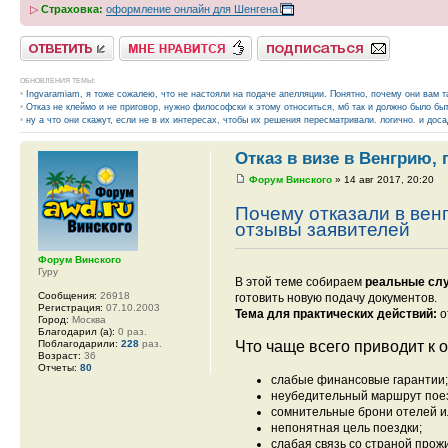
▷
Страховка:
оформление онлайн для Шенгена
Ответить
Нравится
Подписаться на тему
ОБНОВЛЕНИЯ ТЕМЫ:
•
Ingvaramiam, я тоже сожалею, что не настояли на подаче апелляции. Понятно, почему они вам т
•
Отказ не клеймо и не приговор, нужно философски к этому относиться, мб так и должно было б
•
ну а что они скажут, если не в их интересах, чтобы их решения пересматривали. логично. и дос
Отказ в визе в Венгрию,
Форум Винского
» 14 авг 2017, 20:20
Почему отказали в венг
отзывы заявителей
Форум Винского
Гуру
В этой теме собираем
реальные слу
Сообщения:
26918
готовить новую подачу документов.
Регистрация:
07.10.2003
Тема для практических действий:
о
Город:
Москва
Благодарил (а):
0 раз.
Поблагодарили:
228
раз.
Что чаще всего приводит к о
Возраст:
36
Отчеты:
80
слабые финансовые гарантии
неубедительный маршрут пое
сомнительные брони отелей и
непонятная цель поездки;
слабая связь со страной прож