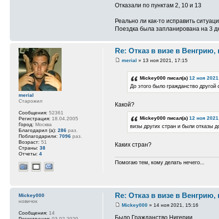
Отказали по пунктам 2, 10 и 13
Реально ли как-то исправить ситуац
Поездка была запланирована на 3 дн
Re: Отказ в визе в Венгрию,
merial
» 13 ноя 2021, 17:15
Mickey000 писал(а)
12 ноя 2021
До этого было гражданство другой
merial
Старожил
Какой?
Сообщения:
52361
Mickey000 писал(а)
12 ноя 2021
Регистрация:
18.04.2005
Город:
Москва
визы других стран и были отказы д
Благодарил (а):
286
раз.
Поблагодарили:
7096
раз.
Возраст:
51
Каких стран?
Страны:
38
Отчеты:
4
Помогаю тем, кому делать нечего...
Re: Отказ в визе в Венгрию,
Mickey000
новичок
Mickey000
» 14 ноя 2021, 15:16
Сообщения:
14
Было Гражданство Нигерии.
Регистрация:
03.02.2020