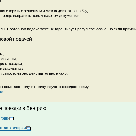
а:
ния спорить с решением и можно доказать ошибку;
 проще исправить новым пакетом документов.
зы. Повторная подача тоже не гарантирует результат, особенно если причина
новой подачей
ы;
логичным;
цель поездки;
 и документах;
исьмо, если оно действительно нужно.
ы помогают получить визу, изучите соседнюю тему:
ию
 поездки в Венгрию
нгрию
нтов в Венгрии