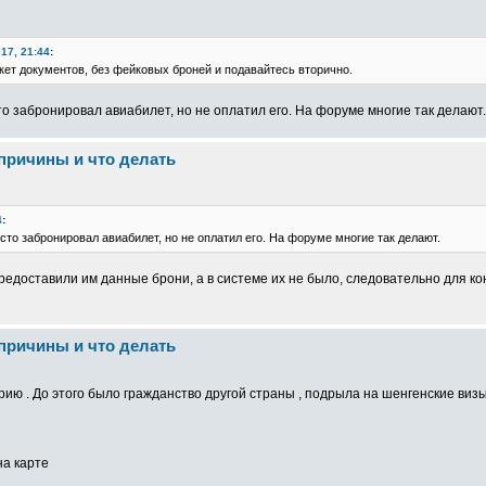
017, 21:44
:
ет документов, без фейковых броней и подавайтесь вторично.
 забронировал авиабилет, но не оплатил его. На форуме многие так делают
 причины и что делать
4
:
то забронировал авиабилет, но не оплатил его. На форуме многие так делают.
предоставили им данные брони, а в системе их не было, следовательно для ко
 причины и что делать
рию . До этого было гражданство другой страны , подрыла на шенгенские визы
на карте