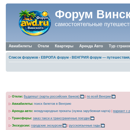
Форум Винск
самостоятельные путешест
Авиабилеты
Отели
Квартиры
Аренда Авто
Тур страхо
Список форумов
‹
ЕВРОПА форум
‹
ВЕНГРИЯ форум — путешествия, 
Отказ в визе в Венгрию, причины и что д
▷
Отели:
Будапешт (карты российских банков)
|
по всей Венгрии
▷
Авиабилеты:
поиск билетов в Венгрию
▷
Аренда авто:
международные прокаты (нужна зарубежная карта)
|
вариант с 
▷
Трансферы:
заказ такси и трансграничные поездки
▷
Экскурсии:
городские экскурсии
|
русскоязычные гиды