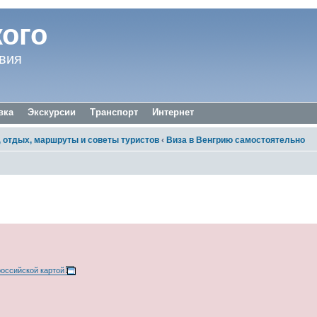
ого
вия
вка
Экскурсии
Транспорт
Интернет
отдых, маршруты и советы туристов
‹
Виза в Венгрию самостоятельно
елать
российской картой