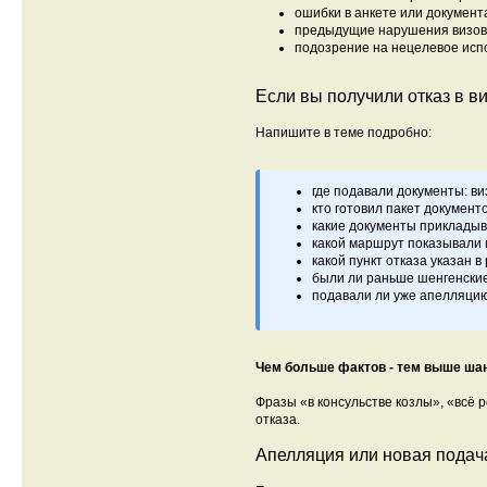
ошибки в анкете или документ
предыдущие нарушения визов
подозрение на нецелевое исп
Если вы получили отказ в в
Напишите в теме подробно:
где подавали документы: ви
кто готовил пакет документ
какие документы прикладыва
какой маршрут показывали и
какой пункт отказа указан в
были ли раньше шенгенские
подавали ли уже апелляцию
Чем больше фактов - тем выше шан
Фразы «в консульстве козлы», «всё 
отказа.
Апелляция или новая подач