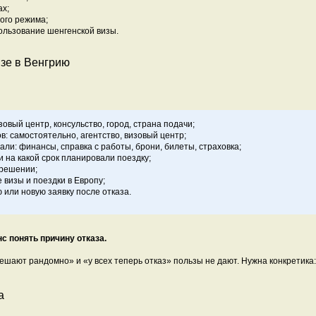
ах;
ого режима;
ользование шенгенской визы.
изе в Венгрию
зовый центр, консульство, город, страна подачи;
ов: самостоятельно, агентство, визовый центр;
ли: финансы, справка с работы, брони, билеты, страховка;
 на какой срок планировали поездку;
 решении;
 визы и поездки в Европу;
 или новую заявку после отказа.
с понять причину отказа.
решают рандомно» и «у всех теперь отказ» пользы не дают. Нужна конкретика:
а