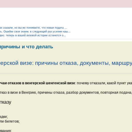
ак сказали, но вы же понимаете, что новая подача …
ыть. Ошибки свои знаем, в следующий раз усилим наш…
адно. теперь в вашей визовой истории останется о…
 причины и что делать
ерской визе: причины отказа, документы, маршру
чаи отказов в венгерской шенгенской визе
: почему отказали, какой пункт у
тказ в визе в Венгрию, причины отказа, разбор документов, повторная подача,
тказу
;
здки;
ли билетов;
ивания;