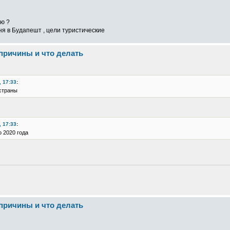
ию ?
я в Будапешт , цели туристические
 причины и что делать
, 17:33
:
 страны
, 17:33
:
о 2020 года
 причины и что делать