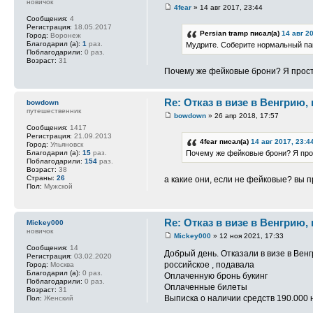
новичок
4fear
» 14 авг 2017, 23:44
Сообщения:
4
Регистрация:
18.05.2017
Persian tramp писал(а)
14 авг 2
Город:
Воронеж
Благодарил (а):
1
раз.
Мудрите. Соберите нормальный пак
Поблагодарили:
0 раз.
Возраст:
31
Почему же фейковые брони? Я просто
Re: Отказ в визе в Венгрию,
bowdown
путешественник
bowdown
» 26 апр 2018, 17:57
Сообщения:
1417
Регистрация:
21.09.2013
4fear писал(а)
14 авг 2017, 23:4
Город:
Ульяновск
Благодарил (а):
15
раз.
Почему же фейковые брони? Я прос
Поблагодарили:
154
раз.
Возраст:
38
Страны:
26
а какие они, если не фейковые? вы 
Пол:
Мужской
Re: Отказ в визе в Венгрию,
Mickey000
новичок
Mickey000
» 12 ноя 2021, 17:33
Сообщения:
14
Добрый день. Отказали в визе в Венг
Регистрация:
03.02.2020
российское , подавала
Город:
Москва
Благодарил (а):
0 раз.
Оплаченную бронь букинг
Поблагодарили:
0 раз.
Оплаченные билеты
Возраст:
31
Выписка о наличии средств 190.000 
Пол:
Женский